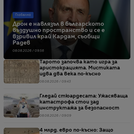
Глобално
Дрон е навлязъл в българското
въздушно пространство и се е
взривил край Кардам, съобщи
Радев
08.08.2026 / 09:56
Тарото започва като игра за
аристокрацията. Мистиката
идва два века по-късно
08.08.2026 / 09:43
Гледай стюардесата: Ужасяваща
катастрофа стои зад
инструктажа за безопасност
08.08.2026 / 09:09
4 млрд. евро по-късно: Защо