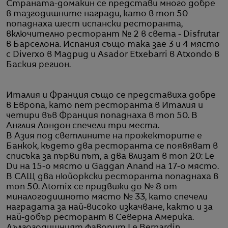
Страната-домакин се представи много добре
в тазгодишните награди, като в топ 50
попаднаха шест испански ресторанта,
включително ресторант № 2 в света - Disfrutar
в Барселона. Испания също така зае 3 и 4 място
с Diverxo в Мадрид и Asador Etxebarri в Atxondo в
Баския регион.
Италия и Франция също се представиха добре
в Европа, като пет ресторанта в Италия и
четири във Франция попаднаха в топ 50. В
Англия Лондон спечели три места.
В Азия под светлините на прожекторите е
Банкок, където два ресторанта се появяват в
списъка за първи път, а два влизат в топ 20: Le
Du на 15-о място и Gaggan Anand на 17-о място.
В САЩ два нюйоркски ресторанта попаднаха в
топ 50. Atomix се придвижи до № 8 от
миналогодишното място № 33, като спечели
наградата за най-високо изкачване, както и за
най-добър ресторант в Северна Америка.
Дългогодишният фаворит Le Bernardin,