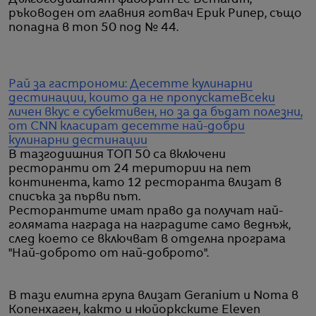
ръководен от главния готвач Ерик Рипер, също
попадна в топ 50 под № 44.
Рай за гастрономи: Десетте кулинарни
дестинации, които да не пропускате
Всеки
личен вкус е субективен, но за да бъдат полезни,
от CNN класират десетте най-добри
кулинарни дестинации
В тазгодишния ТОП 50 са включени
ресторанти от 24 територии на пет
континента, като 12 ресторанта влизат в
списъка за първи път.
Ресторантите имат право да получат най-
голямата награда на наградите само веднъж,
след което се включват в отделна програма
"Най-доброто от най-доброто".
В тази елитна група влизат Geranium и Noma в
Копенхаген, както и нюйоркските Eleven