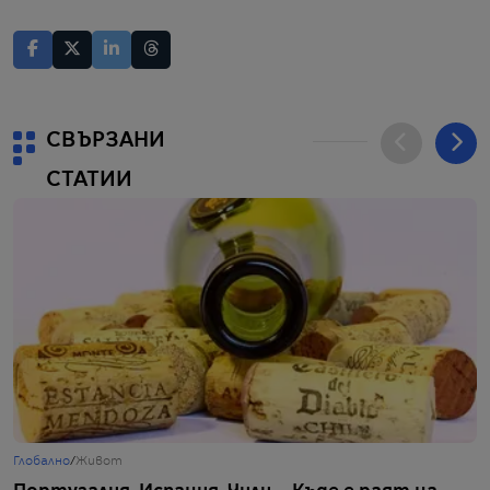
СВЪРЗАНИ
СТАТИИ
Глобално
/
Живот
Г