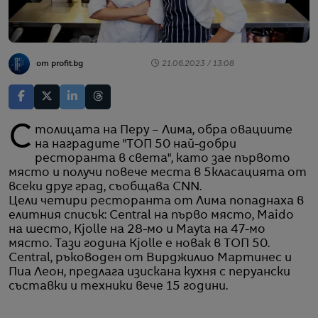
от profit.bg
21.06.2023 / 13:08
Столицата на Перу – Лима, обра овациите
на наградите "ТОП 50 най-добри
ресторанта в света", като зае първото
място и получи повече места в 5класацията от
всеки друг град, съобщава CNN.
Цели четири ресторанта от Лима попаднаха в
елитния списък: Central на първо място, Maido
на шесто, Kjolle на 28-мо и Mayta на 47-мо
място. Тази година Kjolle е новак в ТОП 50.
Central, ръководен от Вирджилио Мартинес и
Пиа Леон, предлага изискана кухня с перуански
съставки и техники вече 15 години.