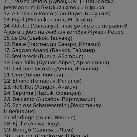
11. Trèsind Studio (Дубай, ОАЕ) - Най-добър
ресторант в Близкия изток и Африка
12. A Casa do Porco (Сао Пауло, Бразилия)
13. Pujol (Мексико Сити, Мексико)
14. Odette (Сингапур) - най-добър ресторант в
Азия и избор на главния готвач Жулиен Ройер
15. Le Du (Банкок, Тайланд)
16. Reale (Кастел ди Сангро, Италия)
17. Gaggan Anand (Банкок, Тайланд)
18. Steirereck (Виена, Австрия)
19. Don Julio (Буенос Айрес, Аржентина)
20. Quique Dacosta (Дения, Испания)
21. Den (Токио, Япония)
22. Elkano (Гетария, Испания)
23. Нов: Kol (Лондон, Англия)
24. Septime (Париж, Франция)
25. Belcanto (Лисабон, Португалия)
26. Schloss Schauenstein (Фюрстенау,
Швейцария)
27. Florilège (Токио, Япония)
28. Kjolle (Лима, Перу)
29. Boragó (Сантяго, Чили)
30. Frantzén (Стокхолм, Швеция)