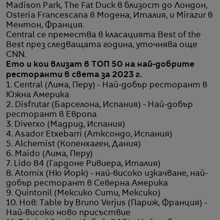
Madison Park, The Fat Duck в близост до Лондон,
Osteria Francescana в Модена, Италия, и Mirazur в
Ментон, Франция.
Central се премества в класацията Best of the
Best през следващата година, уточнява още
CNN.
Ето и кои влизат в ТОП 50 на най-добрите
ресторанти в света за 2023 г.
1. Central (Лима, Перу) - Най-добър ресторант в
Южна Америка
2. Disfrutar (Барселона, Испания) - Най-добър
ресторант в Европа
3. Diverxo (Мадрид, Испания)
4. Asador Etxebarri (Атксондо, Испания)
5. Alchemist (Копенхаген, Дания)
6. Maido (Лима, Перу)
7. Lido 84 (Гардоне Ривиера, Италия)
8. Atomix (Ню Йорк) - най-високо изкачване, най-
добър ресторант в Северна Америка
9. Quintonil (Мексико Сити, Мексико)
10. Нов: Table by Bruno Verjus (Париж, Франция) -
Най-високо ново присъствие