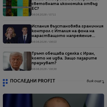
световната икономика отвъд
ЕС?
08.08.2026 / 07:11
Испания възстановява граничния
контрол с Италия на фона на
нарастващото напрежение
заради мигрантите
08.08.2026 / 06:53
Тръмп обещава сделка с Иран,
която не идва. Защо пазарите
празнуват?
08.08.2026 / 06:36
ПОСЛЕДНИ PROFIT
виж още