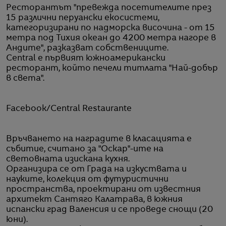
Ресторантът "превежда посетителите през
15 различни перуански екосистеми,
категоризирани по надморска височина - от 15
метра под Тихия океан до 4200 метра нагоре в
Андите", разказват собствениците.
Central е първият южноамерикански
ресторант, който печели титлата "Най-добър
в света".
Facebook/Central Restaurante
Връчването на наградите в класацията е
събитие, считано за "Оскар"-ите на
световната изискана кухня.
Организира се от Града на изкуствата и
науките, колекция от футуристични
пространства, проектирани от известния
архитект Сантяго Калатрава, в южния
испански град Валенсия и се проведе снощи (20
юни).