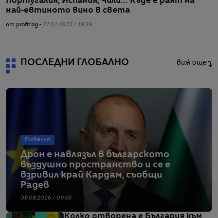
Португалия, Испания, Чили… Къде е раят на
T
най-евтиното вино в света
с
от profit.bg -
27.02.2023 / 19:39
от
ПОСЛЕДНИ ГЛОБАЛНО
виж още
Глобално
Дрон е навлязъл в българското
въздушно пространство и се е
взривил край Кардам, съобщи
Радев
08.08.2026 / 09:56
Колко отворена е България към