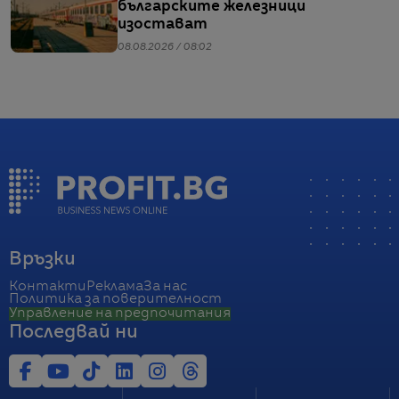
българските железници
изостават
08.08.2026 / 08:02
Връзки
Контакти
Реклама
За нас
Политика за поверителност
Управление на предпочитания
Последвай ни