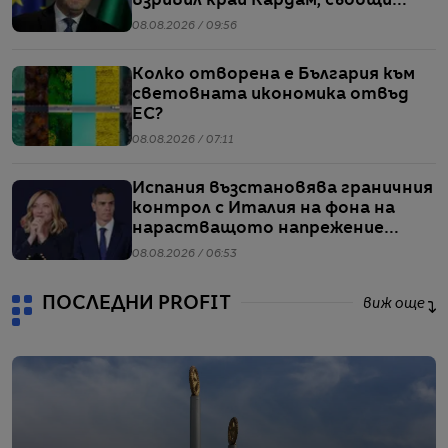
взривил край Кардам, съобщи
Радев
08.08.2026 / 09:56
Колко отворена е България към
световната икономика отвъд
ЕС?
08.08.2026 / 07:11
Испания възстановява граничния
контрол с Италия на фона на
нарастващото напрежение
заради мигрантите
08.08.2026 / 06:53
ПОСЛЕДНИ PROFIT
виж още