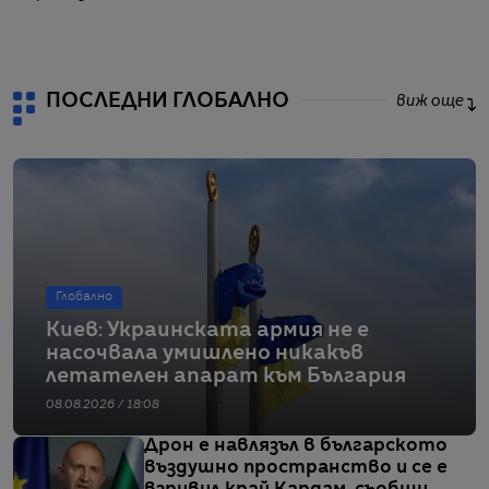
от
ПОСЛЕДНИ ГЛОБАЛНО
виж още
Глобално
Киев: Украинската армия не е
насочвала умишлено никакъв
летателен апарат към България
08.08.2026 / 18:08
Дрон е навлязъл в българското
въздушно пространство и се е