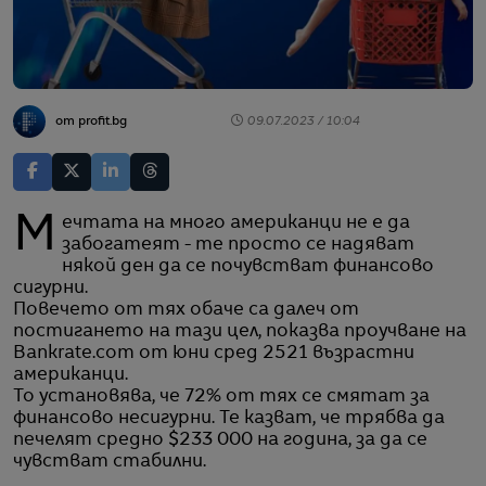
от profit.bg
09.07.2023 / 10:04
Мечтата на много американци не е да
забогатеят - те просто се надяват
някой ден да се почувстват финансово
сигурни.
Повечето от тях обаче са далеч от
постигането на тази цел, показва проучване на
Bankrate.com от юни сред 2521 възрастни
американци.
То установява, че 72% от тях се смятат за
финансово несигурни. Те казват, че трябва да
печелят средно $233 000 на година, за да се
чувстват стабилни.