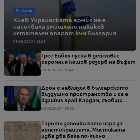
Глобално
Киев: Украинската армия не е
насочвала умишлено никакъв
летателен апарат към България
08.08.2026 / 18:08
Грег Ейбъл пуска в действие
огромния кешов резерв на Бъфет
08.08.2026 / 16:44
Дрон е навлязъл в българското
въздушно пространство и се е
взривил край Кардам, съобщи
Радев
08.08.2026 / 09:56
Тарото започва като игра за
аристокрацията. Мистиката
идва два века по-късно