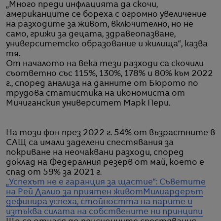
„Много преди инфлацията да скочи,
американците се бореха с огромно увеличение
на разходите за живот, включително, но не
само, грижи за децата, здравеопазване,
университетско образование и жилища“, казва
тя.
От началото на века тези разходи са скочили
съответно със 115%, 130%, 178% и 80% към 2022
г., според анализа на данните от Бюрото по
трудова статистика на икономиста от
Мичиганския университет Марк Пери.
На този фон през 2022 г. 54% от възрастните в
САЩ са имали заделени спестявания за
покриване на неочаквани разходи, според
доклад на Федералния резерв от май, което е
спад от 59% за 2021 г.
„Успехът не е гаранция за щастие“: Съветите
на Рей Далио за приятен живот
Милиардерът
дефинира успеха, стойността на парите и
изтъква силата на собствените ни принципи