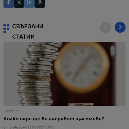
СВЪРЗАНИ
СТАТИИ
Глобално
Г
Колко пари ще ви направят щастливи?
М
б
от profit.bg -
01.10.2022 / 10:15