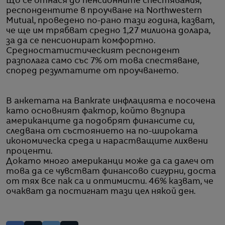
Що се отнася до пенсионните спестявания,
респондентите в проучване на Northwestern
Mutual, проведено по-рано тази година, казват,
че ще им трябват средно 1,27 милиона долара,
за да се пенсионират комфортно.
Средностатистическият респондент
разполага само със 7% от това спестяване,
според резултатите от проучването.
В анкетата на Bankrate инфлацията е посочена
като основният фактор, който възпира
американците да подобрят финансите си,
следвана от състоянието на по-широката
икономическа среда и нарастващите лихвени
проценти.
Докато много американци може да са далеч от
това да се чувстват финансово сигурни, доста
от тях все пак са и оптимисти. 46% казват, че
очакват да постигнат тази цел някой ден.