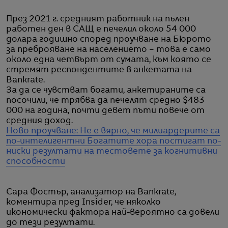
През 2021 г. средният работник на пълен
работен ден в САЩ е печелил около 54 000
долара годишно според проучване на Бюрото
за преброяване на населението – това е само
около една четвърт от сумата, към която се
стремят респондентите в анкетата на
Bankrate.
За да се чувстват богати, анкетираните са
посочили, че трябва да печелят средно $483
000 на година, почти девет пъти повече от
средния доход.
Ново проучване: Не е вярно, че милиардерите са
по-интелигентни
Богатите хора постигат по-
ниски резултати на тестовете за когнитивни
способности
Сара Фостър, анализатор на Bankrate,
коментира пред Insider, че няколко
икономически фактора най-вероятно са довели
до тези резултати.