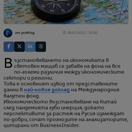
от profit.bg
26.07.2023 / 10:30
Възстановяването на икономиката в
световен мащаб се забавя на фона на все
по-големи различия между икономическите
сектори и региони.
Това е основният извод от представените
данни в
най-новия доклад
на Международния
валутен фонд.
Икономическото възстановяване на Китай
след пандемията губи инерция, докато
перспективите за растеж на Русия изглеждат
по-добри, сочат прогнозите на анализаторите,
цитирани от BusinessInsider.