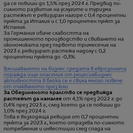
да се повиши до 1,5% през 2024 г. Предвид по-
силното развитие на услугите и туризма
растежът е ревизиран нагоре с 0,4 процентни
пункта за Италия и с 1,0 процентен пункт за
Испания.
За Германия обаче слабостта на
промишленото производство и свиването на
икономиката през първото тримесечие на
2023 г. ревизират растежа надолу с 0,2
процентни пункта до -0,3%.
Влошаването на бизнес средата в еврозоната
поражда още опасения от рецесия
Бизнес
активността в блока се е свила много повече
от очакваното през юли
За Обединеното кралство се предвижда
растежът да намалее
от 4,1% през 2022 г. до
0,4% през 2023 г., след което да се повиши до
1,0% през 2024 г.
Това е възходяща ревизия от 0,7 процентни
пункта за 2023 г., което отразява по-силното
потребление и инвестиции след спада на