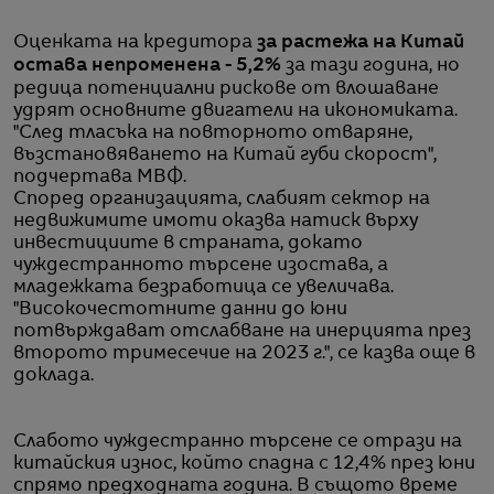
Оценката на кредитора
за растежа на Китай
остава непроменена - 5,2%
за тази година, но
редица потенциални рискове от влошаване
удрят основните двигатели на икономиката.
"След тласъка на повторното отваряне,
възстановяването на Китай губи скорост",
подчертава МВФ.
Според организацията, слабият сектор на
недвижимите имоти оказва натиск върху
инвестициите в страната, докато
чуждестранното търсене изостава, а
младежката безработица се увеличава.
"Високочестотните данни до юни
потвърждават отслабване на инерцията през
второто тримесечие на 2023 г.", се казва още в
доклада.
Слабото чуждестранно търсене се отрази на
китайския износ, който спадна с 12,4% през юни
спрямо предходната година. В същото време