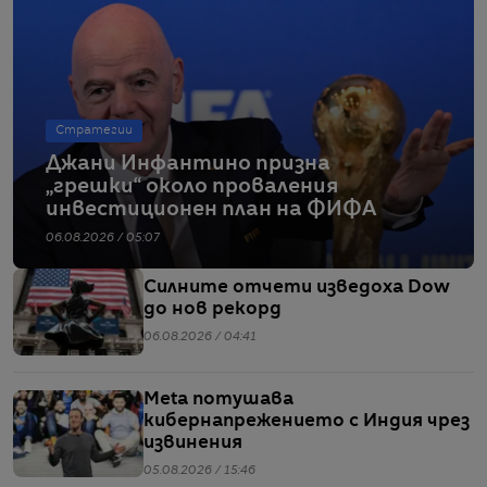
Стратегии
Джани Инфантино призна
„грешки“ около проваления
инвестиционен план на ФИФА
06.08.2026 / 05:07
Силните отчети изведоха Dow
до нов рекорд
06.08.2026 / 04:41
Meta потушава
кибернапрежението с Индия чрез
извинения
05.08.2026 / 15:46