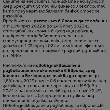
цените на енергията, по-ниската несигурност
след Брекзит и устойчив финансов сектор, тъй
като през март глобалният банков стрес се
разсейва.
Предвижда се
растежът в Япония да се повиши
от 1,0% през 2022 г. до 1,4% през 2023 г.,
отразявайки скромна възходяща ревизия,
подкрепен от забавеното търсене и
стимулиращите политики, след което ще се
забави до 1,0% през 2024 г., тъй като ефектът
от предишните стимули се разсейва, допълват
от МВФ.
Растежът на
нововъзникващите и
развиващите се икономики в Европа, сред
които е и България, се очаква да нарасне
до
1,8% през 2023 г. или с 0,6 процентни пункта над
заложената през април прогноза на МВФ. За
2024 г. растежът се очаква да достигне 2,2%,
което обаче е с 0,3 процентни пункта под
пролетните оценки на Фонда.
Нововъзникващите и развиващи се европейски