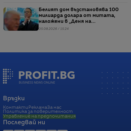
Белият дом възстановява 100
милиарда долара от митата,
наложени в „Деня на
освобождението“
05.08.2026 / 15:24
Връзки
Контакти
Реклама
За нас
Политика за поверителност
Управление на предпочитания
Последвай ни