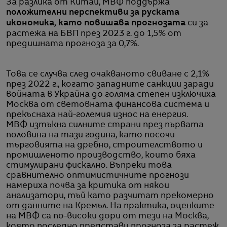
За разлика от Китай, МВФ поддържа
положителни перспективи за руската
икономика, като повишава прогнозата
си за
растежа на БВП през 2023 г. до 1,5% от
предишната прогноза за 0,7%.
Това се случва след очакваното свиване с 2,1%
през 2022 г., когато западните санкции заради
войната в Украйна до голяма степен изключиха
Москва от световната финансова система и
прекъснаха най-големия износ на енергия.
МВФ изтъкна силните страни през първата
половина на тази година, като посочи
търговията на дребно, строителството и
промишленото производство, които бяха
стимулирани фискално. Въпреки това
сравнително оптимистичните прогнози
намериха почва за критика от някои
анализатори, тъй като разчитат прекомерно
от данните на Кремъл. На практика, оценките
на МВФ са по-високи дори от тези на Москва,
която последно представи прогноза за растеж