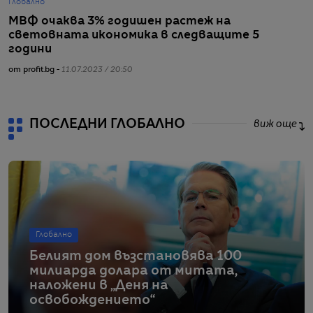
Глобално
Г
МВФ очаква 3% годишен растеж на
Г
световната икономика в следващите 5
г
години
от
от profit.bg -
11.07.2023 / 20:50
ПОСЛЕДНИ ГЛОБАЛНО
виж още
Глобално
Белият дом възстановява 100
милиарда долара от митата,
наложени в „Деня на
освобождението“