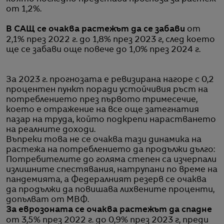
от 1,2%.
В САЩ се очаква растежът да се забави
от
2,1% през 2022 г. до 1,8% през 2023 г, след което
ще се забави още повече до 1,0% през 2024 г.
За 2023 г. прогнозата е ревизирана нагоре с 0,2
процентен пункт поради устойчивия ръст на
потреблението през първото тримесечие,
което е отражение на все още затегнатия
пазар на труда, който подкрепи нарастването
на реалните доходи.
Въпреки това не се очаква тази динамика на
растежа на потреблението да продължи дълго:
Потребителите до голяма степен са изчерпали
излишните спестявания, натрупани по време на
пандемията, а Федералният резерв се очаква
да продължи да повишава лихвените проценти,
допълват от МВФ.
За еврозоната се очаква растежът да спадне
от 3,5% през 2022 г. до 0,9% през 2023 г, преди