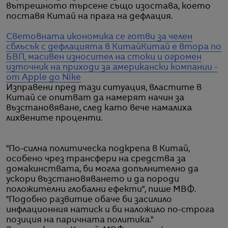
вътрешното търсене също изостава, което
поставя Китай на прага на дефлация.
Световната икономика се готви за челен
сблъсък с дефлацията в Китай
Китай е втора по
БВП, масивен износител на стоки и огромен
източник на приходи за американски компании -
от Apple до Nike
Изправени пред тази ситуация, властите в
Китай се опитват да намерят начин за
възстановяване, след като вече намалиха
лихвените проценти.
"По-силна политическа подкрепа в Китай,
особено чрез трансфери на средства за
домакинствата, би могла допълнително да
ускори възстановяването и да породи
положителни глобални ефекти", пише МВФ.
"Подобно развитие обаче би засилило
инфлационния натиск и би наложило по-строга
позиция на паричната политика."