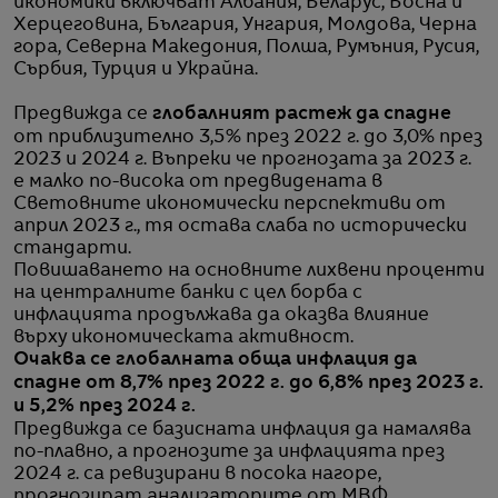
икономики включват Албания, Беларус, Босна и
Херцеговина, България, Унгария, Молдова, Черна
гора, Северна Македония, Полша, Румъния, Русия,
Сърбия, Турция и Украйна.
Предвижда се
глобалният растеж да спадне
от приблизително 3,5% през 2022 г. до 3,0% през
2023 и 2024 г. Въпреки че прогнозата за 2023 г.
е малко по-висока от предвидената в
Световните икономически перспективи от
април 2023 г., тя остава слаба по исторически
стандарти.
Повишаването на основните лихвени проценти
на централните банки с цел борба с
инфлацията продължава да оказва влияние
върху икономическата активност.
Очаква се глобалната обща инфлация да
спадне от 8,7% през 2022 г. до 6,8% през 2023 г.
и 5,2% през 2024 г.
Предвижда се базисната инфлация да намалява
по-плавно, а прогнозите за инфлацията през
2024 г. са ревизирани в посока нагоре,
прогнозират анализаторите от МВФ.