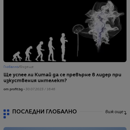
Глобално
/
Бъдеще
Г
Ще успее ли Китай да се превърне в лидер при
В
изкуствения интелект?
н
от profit.bg -
30.07.2023 / 16:46
от
ПОСЛЕДНИ ГЛОБАЛНО
виж още