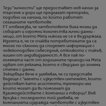
Тези “личности” ще предоставят нов начин за
търсене и дори ще предлагат препоръки,
подобно на начина, по който работят
сегашните чатботове.
FT отбелязва, че чатботовете биха могли да
събират и огромни количества лични данни -
нещо, от което Meta никога не се е въздържала.
Идеята е, че се очаква потребителите да са
много по-склонни да споделят информация с
човекоподобен събеседник, отколкото с такъв,
лишен от индивидуалност. А все пак по-
голямата част от годишните приходи на Meta
идват от реклама, което е свързано до голяма
степен с данни.
Зъкърбърг вече е заявявал, че си представя
бъдеще с "агенти с изкуствен интелект, които
действат като асистенти, треньори или
които могат да ви помогнат да
взаимодействате с компании и творци". Във
връзка с последното той заявява, че
компанията изгражда чатботове с изкуствен