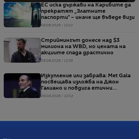
ЕС иска държави на Карибите да
прекратят „Златните
паспорти“ – иначе ще въведе визи
06.08.2026 / 13:22
Стриймингът донесе над $3
милиона на WBD, но цената на
акциите спада драстично
06.08.2026 / 12:36
Изкупление или забрава: Met Gala
посвещава изложба на Джон
Галиано и повдига етични
въпроси
06.08.2026 / 12:02