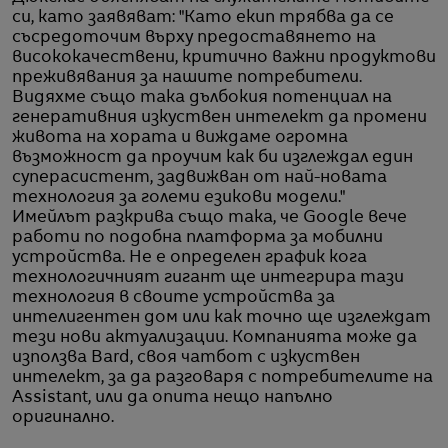
си, като заявяват: "Като екип трябва да се
съсредоточим върху предоставянето на
висококачествени, критично важни продуктови
преживявания за нашите потребители.
Видяхме също така дълбокия потенциал на
генеративния изкуствен интелект да промени
живота на хората и виждаме огромна
възможност да проучим как би изглеждал един
суперасистент, задвижван от най-новата
технология за големи езикови модели."
Имейлът разкрива също така, че Google вече
работи по подобна платформа за мобилни
устройства. Не е определен график кога
технологичният гигант ще интегрира тази
технология в своите устройства за
интелигентен дом или как точно ще изглеждат
тези нови актуализации. Компанията може да
използва Bard, своя чатбот с изкуствен
интелект, за да разговаря с потребителите на
Assistant, или да опита нещо напълно
оригинално.