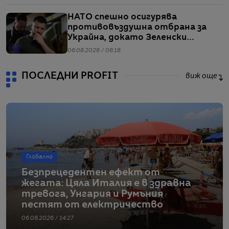
НАТО спешно осигурява
противовъздушна отбрана за
Украйна, докато Зеленски
предупреждава за рязък ръст в
06.08.2026 / 08:18
производството на руски
ракети
ПОСЛЕДНИ PROFIT
виж още
Глобално
Безпрецедентен ефект от
жегата: Цяла Италия е в здравна
тревога, Унгария и Румъния
пестят от електричество
06.08.2026 / 14:27