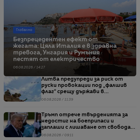
Глобално
Безпрецедентен ефект от
жегата: Цяла Италия е в здравна
тревога, Унгария и Румъния
пестят от електричество
06.08.2026 / 14:27
Литва предупреди за риск от
руски провокации под „фалшив
флаг“ срещу държави в
Балтийския регион
06.08.2026 / 11:39
Тръмп отрече твърденията за
недостиг на боеприпаси и
заплаши с лишаване от свобода
хората, които разпространяват
06.08.2026 / 09:11
подобна информация