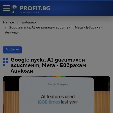
Начало
Глобално
Google пуска AI дигитален асистент, Meta - Ейбрахам
Линкълн
Глобално
Google пуска AI дигитален
асистент, Meta - Ейбрахам
Линкълн