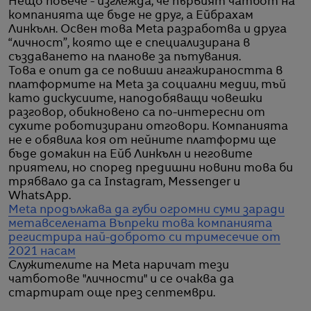
Нещо повече - изглежда, че първият чатбот на
компанията ще бъде не друг, а Ейбрахам
Линкълн. Освен това Meta разработва и друга
“личност”, която ще е специализирана в
създаването на планове за пътувания.
Това е опит да се повиши ангажираността в
платформите на Meta за социални медии, тъй
като дискусиите, наподобяващи човешки
разговор, обикновено са по-интересни от
сухите роботизирани отговори. Компанията
не е обявила коя от нейните платформи ще
бъде домакин на Ейб Линкълн и неговите
приятели, но според предишни новини това би
трябвало да са Instagram, Messenger и
WhatsApp.
Meta продължава да губи огромни суми заради
метавселената
Въпреки това компанията
регистрира най-доброто си тримесечие от
2021 насам
Служителите на Meta наричат тези
чатботове "личности" и се очаква да
стартират още през септември.