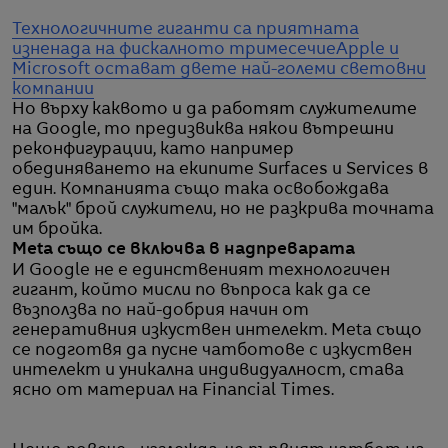
Технологичните гиганти са приятната
изненада на фискалното тримесечие
Apple и
Microsoft остават двете най-големи световни
компании
Но върху каквото и да работят служителите
на Google, то предизвиква някои вътрешни
реконфигурации, като например
обединяването на екипите Surfaces и Services в
един. Компанията също така освобождава
"малък" брой служители, но не разкрива точната
им бройка.
Meta също се включва в надпреварата
И Google не е единственият технологичен
гигант, който мисли по въпроса как да се
възползва по най-добрия начин от
генеративния изкуствен интелект. Meta също
се подготвя да пусне чатботове с изкуствен
интелект и уникална индивидуалност, става
ясно от материал на Financial Times.