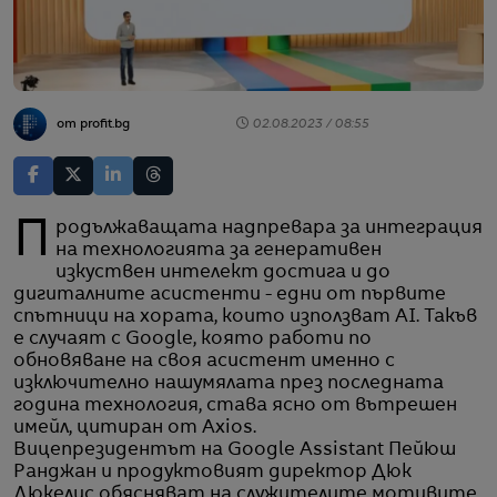
от profit.bg
02.08.2023 / 08:55
Продължаващата надпревара за интеграция
на технологията за генеративен
изкуствен интелект достига и до
дигиталните асистенти - едни от първите
спътници на хората, които използват AI. Такъв
е случаят с Google, която работи по
обновяване на своя асистент именно с
изключително нашумялата през последната
година технология, става ясно от вътрешен
имейл, цитиран от Axios.
Вицепрезидентът на Google Assistant Пейюш
Ранджан и продуктовият директор Дюк
Дюкелис обясняват на служителите мотивите