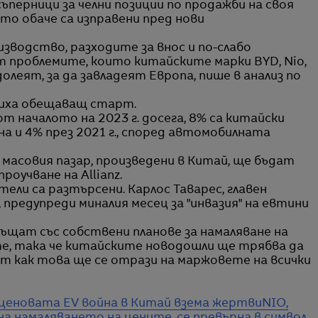
перници за челни позиции по продажби на своя
ето обаче са изправени пред нови
водство, разходите за внос и по-слабо
т проблемите, които китайските марки BYD, Nio,
олеят, за да завладеят Европа, пише в анализ по
иха обещаващ старт.
т началото на 2023 г. досега, 8% са китайски
а и 4% през 2021 г., според автомобилната
 масовия пазар, произведени в Китай, ще бъдат
роучване на Allianz.
ли са разтърсени. Карлос Таварес, главен
, предупреди миналия месец за "инвазия" на евтини
щат със собствени планове за намаляване на
е, така че китайските новодошли ще трябва да
сът как това ще се отрази на маржовете на всички
о ценовата EV война в Китай взема жертви
NIO,