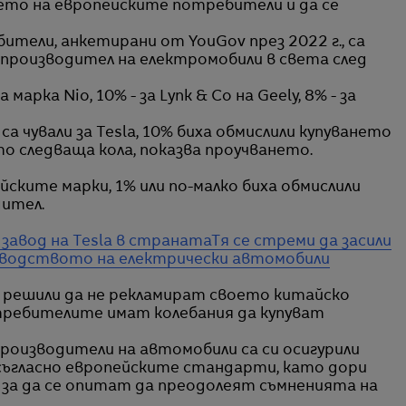
ето на европейските потребители и да се
тели, анкетирани от YouGov през 2022 г., са
а производител на електромобили в света след
арка Nio, 10% - за Lynk & Co на Geely, 8% - за
 чували за Tesla, 10% биха обмислили купуването
о следваща кола, показва проучването.
ските марки, 1% или по-малко биха обмислили
дител.
завод на Tesla в страната
Тя се стреми да засили
зводството на електрически автомобили
са решили да не рекламират своето китайско
отребителите имат колебания да купуват
роизводители на автомобили са си осигурили
съгласно европейските стандарти, като дори
 за да се опитат да преодолеят съмненията на