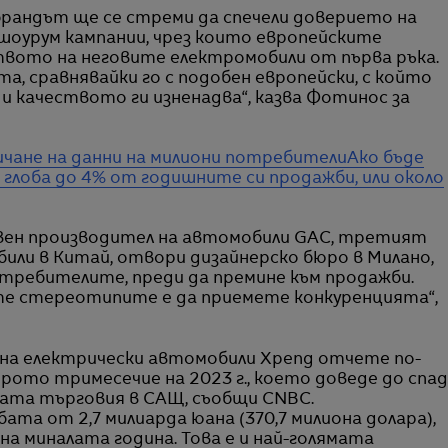
 брандът ще се стреми да спечели доверието на
оурум кампании, чрез които европейските
твото на неговите електромобили от първа ръка.
а, сравнявайки го с подобен европейски, с който
 и качеството ги изненадва“, казва Фотинос за
ичане на данни на милиони потребители
Ако бъде
 глоба до 4% от годишните си продажби, или около
ен производител на автомобили GAC, третият
били в Китай, отвори дизайнерско бюро в Милано,
требителите, преди да премине към продажби.
те стереотипите е да приемете конкуренцията“,
на електрически автомобили Xpeng отчете по-
рото тримесечие на 2023 г., което доведе до спад
рната търговия в САЩ, съобщи CNBC.
ата от 2,7 милиарда юана (370,7 милиона долара),
 миналата година. Това е и най-голямата