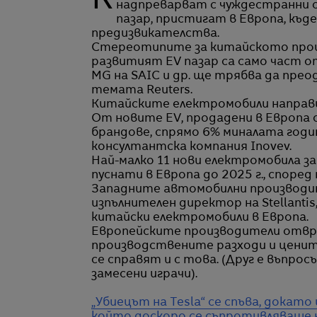
Китайските производители на електрически превозни средства (EV), които се
надпреварват с чуждестранни съ
пазар, пристигат в Европа, къд
предизвикателства.
Стереотипите за китайското произ
развитият EV пазар са само част о
MG на SAIC и др. ще трябва да преод
темата Reuters.
Китайските електромобили направ
От новите EV, продадени в Европа о
брандове, спрямо 6% миналата годин
консултантска компания Inovev.
Най-малко 11 нови електромобила за
пуснати в Европа до 2025 г., според п
Западните автомобилни производите
изпълнителен директор на Stellantis
китайски електромобили в Европа.
Европейските производители отвръ
производствените разходи и ценит
се справят и с това. (Друг е въпро
замесени играчи).
„Убиецът на Tesla“ се спъва, докат