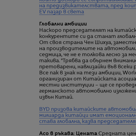
който доскоро се съпротивляваше н
на предизвикателствата, пред коит
EV пазар в света
Глобални амбиции
Наскоро председателят на китайск
конкурентите си да станат глобалн
От своя страна Чен Шихуа, замест
на производителите на автомобили,
седмица, че не е толкова лесно за
такива. "Трябва да обърнем вниман
претоварени, навлизайки във всеки ре
Все пак в знак на тези амбиции, Wor
организиран от Китайската асоциац
местни институции – ще се провед
германското автомобилно изложение
извън Китай.
BYD призова китайските автомобил
милиарда китайци имат емоционалн
става глобална, казва председател
Асо в ръкава: Цената
Средната цена