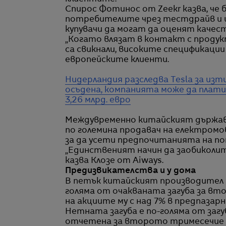
Спирос Фотинос от Zeekr казва, че
потребителите чрез тестдрайв и ш
купувачи да могат да оценят качес
„Когато влязат в контакт с продукт
са свикнали, високите спецификации
европейските клиенти.
Нидерландия разследва Tesla за изт
осъдена, компанията може да плати
3,26 млрд. евро
Междувременно китайският държав
по големина продавач на електромо
за да усети предпочитанията на по
„Единственият начин да заобиколи
казва Клозе от Aiways.
Предизвикателства и у дома
В петък китайският производител 
голяма от очакваната загуба за вто
на акциите му с над 7% в предпаза
Нетната загуба е по-голяма от загуб
отчетена за второто тримесечие на