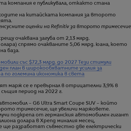
та компания е публикувала, откакто стана
иходите на китайската компания за второто
ията.
енсусните оценки на Refinitiv за второто тримесечие
срещу очаквана загуба от 2,13 млрд.
. долара) спрямо очакваните 5,06 млрд. юана, което
на база.
обили със $72,3 млрд. до 2027
Тези стимули
ен план в широкообхватните усилия за
 по големина икономика в света
ят марж се е превърнал в отрицателни 3,9% в
 същия период на 2022 г.
 автомобил – G6 Ultra Smart Coupe SUV – който
торото тримесечие, ще увеличи маржовете.
учи подкрепа от германския автомобилен гигант
лиона долара в Xpeng миналия месец,
те ще разработят съвместно две електрически