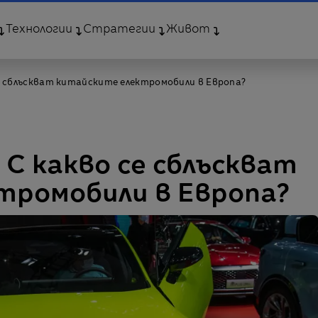
Технологии
Стратегии
Живот
о се сблъскват китайските електромобили в Европа?
“ С какво се сблъскват
тромобили в Европа?