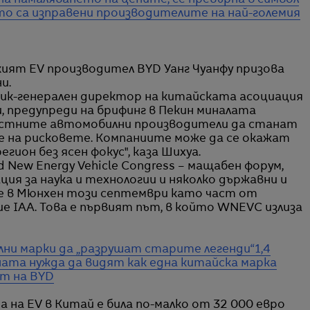
а намаляването на цените, се превърна в символ
о са изправени производителите на най-големия
ият EV производител BYD Уанг Чуанфу призова
и.
ник-генерален директор на китайската асоциация
 предупреди на брифинг в Пекин миналата
 местните автомобилни производители да станат
ие на рисковете. Компаниите може да се окажат
гион без ясен фокус", каза Шихуа.
ld New Energy Vehicle Congress – мащабен форум,
ия за наука и технологии и няколко държавни и
е в Мюнхен този септември като част от
 IAA. Това е първият път, в който WNEVC излиза
ни марки да „разрушат старите легенди“
1,4
ата нужда да видят как една китайска марка
ят на BYD
 на EV в Китай е била по-малко от 32 000 евро