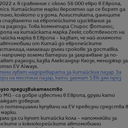
022 г. в сравнение с около 56 000 евро в Европа,
mics. Китайските марки вероятно ще се борят да
тино, колкото и у дома. Логистиката, данъците
 спазването на европейските изисквания за
а разходи. Това коментира Спирос Фотинос,
вропа на китайската марка Zeekr, собственост на
айска марка в Европа – казват, че най-голямото
 автомобили от Китай до европейските
танища, налагащи дълги срокове за доставка.
например големи батерии за захранване за по-
авят разходи, казва Александър Клoзе, мениджър за
тъп EV Aiways.
ели губят надпреварата за китайския пазар
За
ери на местния пазар, като заемат 53% дял през
руго предизвикателство
 MG - са добре известни в Европа, други като
раждат доверие.
о потенциални купувачи на EV превозни средства 
марки.
дали да си купят китайска кола – напомняйки за
онските и южнокорейските автомобилни