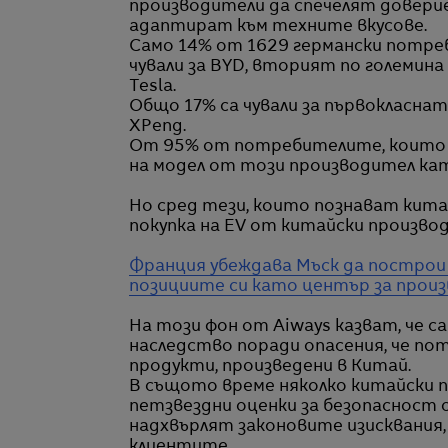
производители да спечелят довери
адаптират към техните вкусове.
Само 14% от 1629 германски потреби
чували за BYD, вторият по големин
Tesla.
Общо 17% са чували за първокласната м
XPeng.
От 95% от потребителите, които са
на модел от този производител кат
Но сред тези, които познават китай
покупка на EV от китайски произво
Франция убеждава Мъск да построи 
позициите си като център за прои
На този фон от Aiways казват, че 
наследство поради опасения, че п
продукти, произведени в Китай.
В същото време няколко китайски п
петзвездни оценки за безопасност 
надхвърлят законовите изисквания,
клиентите.