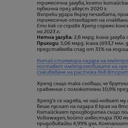
тримесечна загуба, която китайска
публична през август 2020 г.
Въпреки удара върху печалбата, пр
тримесечие отговарят на очакван
Ето как се справя Xpeng спрямо конс
на 2023 г.:
Нетна загуба:
2,8 млрд. юана загуба 
Приходи:
5,06 млрд. юана (693,7 млн
представлява спад от 31% на годиш
Китай стимулира пазара на електром
поставят електромобилите на пред
съживяване на растежа във втората
Xpeng също така съобщи, че брутни
сравнение с положителни 10,9% през
Xpeng’s се надява, че най-новият му
беше пуснат на пазара в края на в
Китайският производител също пол
Volkswagen, който инвестира 700 ми
придобивайки 4,99% дял. Компании