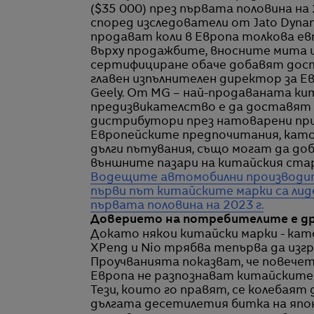
($35 000) през първата половина на 2
според изследователи от Jato Dyna
продават коли в Европа толкова ев
върху продажбите, вносните мита и
сертифициране обаче добавят дост
главен изпълнителен директор за Е
Geely. От MG – най-продаваната кит
предизвикателство е да доставят
дистрибутори през натоварени прис
Европейските предпочитания, като 
дълги пътувания, също могат да доб
външните пазари на китайския стар
Водещите автомобилни производит
първи път китайските марки са лид
първата половина на 2023 г.
Доверието на потребителите е д
Докато някои китайски марки - като
XPeng и Nio трябва тепърва да изг
Проучванията показват, че повечет
Европа не разпознават китайските 
Тези, които го правят, се колебаят 
дългата десетилетия битка на яп