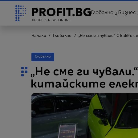
Глобално
Бизнес
Начало
Глобално
„Не сме ги чували.“ С какв
Глобално
„Не сме ги чували.
китайските елек