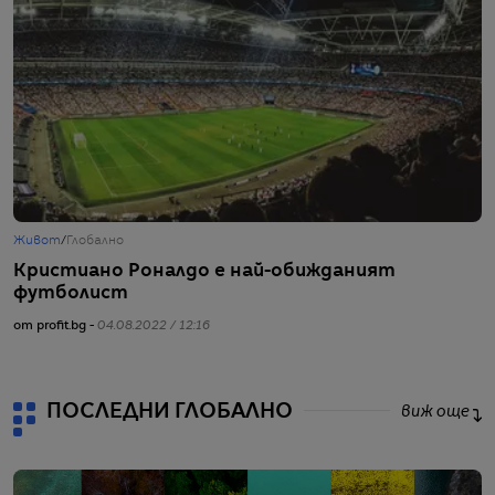
Живот
/
Глобално
Ж
Кристиано Роналдо е най-обижданият
F
футболист
н
от profit.bg -
04.08.2022 / 12:16
от
ПОСЛЕДНИ ГЛОБАЛНО
виж още