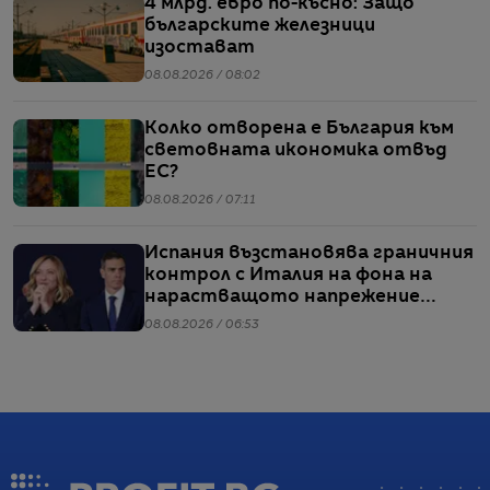
4 млрд. евро по-късно: Защо
българските железници
изостават
08.08.2026 / 08:02
Колко отворена е България към
световната икономика отвъд
ЕС?
08.08.2026 / 07:11
Испания възстановява граничния
контрол с Италия на фона на
нарастващото напрежение
заради мигрантите
08.08.2026 / 06:53