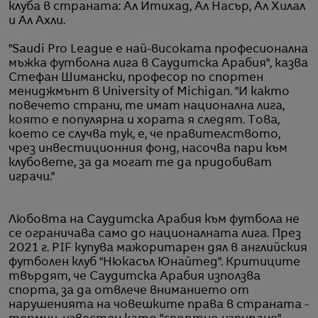
клуба в страната: Ал Итихад, Ал Насър, Ал Хилал
и Ал Ахли.
"Saudi Pro League е най-високата професионална
мъжка футболна лига в Саудитска Арабия", казва
Стефан Шимански, професор по спортен
мениджмънт в University of Michigan. "И както
повечето страни, те имат национална лига,
която е популярна и хората я следят. Tова,
което се случва тук, е, че правителството,
чрез инвестиционния фонд, насочва пари към
клубовете, за да могат те да придобиват
играчи."
Любовта на Саудитска Арабия към футбола не
се ограничава само до националната лига. През
2021 г. PIF купува мажоритарен дял в английския
футболен клуб "Нюкасъл Юнайтед". Критиците
твърдят, че Саудитска Арабия използва
спорта, за да отвлече вниманието от
нарушенията на човешките права в страната -