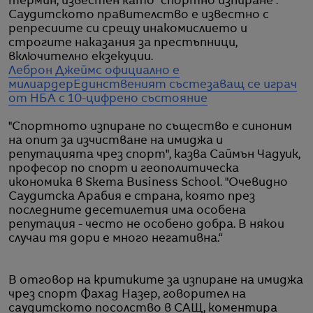
термин, известен като "спортно изпиране".
Саудитското правителство е известно с
репресиите си срещу инакомислието и
строгите наказания за престъпници,
включително екзекуции.
Леброн Джеймс официално е
милиардер
Единственият състезаващ се играч
от НБА с 10-цифрено състояние
"Спортното изпиране по същество е синоним
на опит за изчистване на имиджа и
репутацията чрез спорт", казва Саймън Чадуик,
професор по спорт и геополитическа
икономика в Skema Business School. "Очевидно
Саудитска Арабия е страна, която през
последните десетилетия има особена
репутация - често не особено добра. В някои
случаи тя дори е много негативна.“
В отговор на критиките за изпиране на имиджа
чрез спорт Фахад Назер, говорител на
саудитското посолство в САЩ, коментира