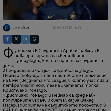
от profit.bg
10.09.2023 / 11:51
Футболът в Саудитска Арабия навлиза в
нова ера - ерата на световните
суперзвезди, които играят на саудитска
земя.
31-годишната бразилска футболна звезда
Неймар току-що стана най-новото попълнение
на вече звездната Pro League, в която участва и
петкратният носител на Златната топка
Кристиано Роналдо.
"Кристиано Роналдо и Неймар са сред най-
популярните играчи в света", казва Фахад
Назер, говорител на саудитското посолство в
САЩ, в интервю за CNBC. "Именно това правим,