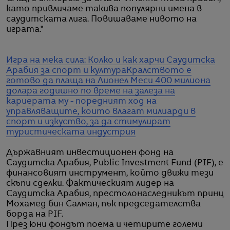
като привличаме такива популярни имена в
саудитската лига. Повишаваме нивото на
играта."
Игра на мека сила: Колко и как харчи Саудитска
Арабия за спорт и култура
Кралството е
готово да плаща на Лионел Меси 400 милиона
долара годишно по време на залеза на
кариерата му - поредният ход на
управляващите, които влагат милиарди в
спорт и изкуство, за да стимулират
туристическата индустрия
Държавният инвестиционен фонд на
Саудитска Арабия, Public Investment Fund (PIF), е
финансовият инструмент, който движи тези
скъпи сделки. Фактическият лидер на
Саудитска Арабия, престолонаследникът принц
Мохамед бин Салман, пък председателства
борда на PIF.
През юни фондът поема и четирите големи