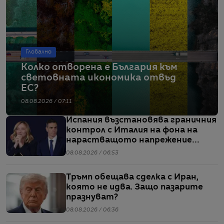
Глобално
Колко отворена е България към
световната икономика отвъд
ЕС?
08.08.2026 / 07:11
Испания възстановява граничния
контрол с Италия на фона на
нарастващото напрежение
заради мигрантите
08.08.2026 / 06:53
Тръмп обещава сделка с Иран,
която не идва. Защо пазарите
празнуват?
08.08.2026 / 06:36