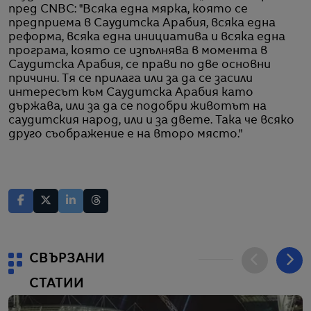
пред CNBC: "Всяка една мярка, която се
предприема в Саудитска Арабия, всяка една
реформа, всяка една инициатива и всяка една
програма, която се изпълнява в момента в
Саудитска Арабия, се прави по две основни
причини. Тя се прилага или за да се засили
интересът към Саудитска Арабия като
държава, или за да се подобри животът на
саудитския народ, или и за двете. Така че всяко
друго съображение е на второ място."
СВЪРЗАНИ
СТАТИИ