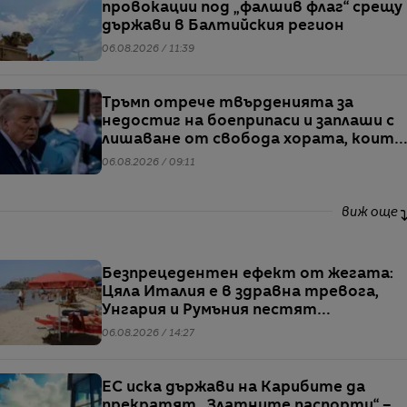
провокации под „фалшив флаг“ срещу
държави в Балтийския регион
06.08.2026 / 11:39
Тръмп отрече твърденията за
недостиг на боеприпаси и заплаши с
лишаване от свобода хората, които
разпространяват подобна
06.08.2026 / 09:11
информация
виж още
Безпрецедентен ефект от жегата:
Цяла Италия е в здравна тревога,
Унгария и Румъния пестят
електричество
06.08.2026 / 14:27
ЕС иска държави на Карибите да
прекратят „Златните паспорти“ –