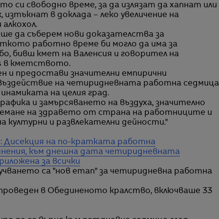
о си свободно време, за да излязат да хапнат или
изтъкнат в доклада – леко увеличение на
алкохол.
еше да съберем нови доказателства за
ткото работно време би могло да има за
бо, бивш кмет на Валенсия и говорител на
s в кметството.
н и предостави значителни емпирични
въздействие на четиридневната работна седмица
инамиката на целия град.
рафика и замърсяването на въздуха, значително
емане на здравето от страна на работниците и
а културни и развлекателни дейности."
: Дисекция на по-кратката работна
мнения, към днешна дата четиридневната
риложена за всички
учването са "нов етап" за четиридневна работна
проведен в Обединеното кралство, включваше 33