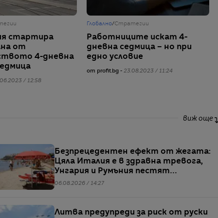
тегии
Глобално
/
Стратегии
ия стартира
Работниците искат 4-
ана от
дневна седмица – но при
ството 4-дневна
едно условие
седмица
от profit.bg -
23.08.2023 / 11:24
06.2023 / 12:58
виж още
Безпрецедентен ефект от жегата:
Цяла Италия е в здравна тревога,
Унгария и Румъния пестят
електричество
06.08.2026 / 14:27
Литва предупреди за риск от руски