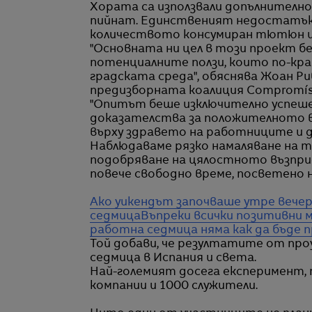
Хората са използвали допълнителнот
пийнат. Единственият недостатък, 
количеството консумиран тютюн и 
"Основната ни цел в този проект б
потенциалните ползи, които по-кра
градската среда", обяснява Жоан Ри
предизборната коалиция Compromí
"Опитът беше изключително успеше
доказателства за положителното 
върху здравето на работниците и д
Наблюдаваме рязко намаляване на т
подобряване на цялостното възпри
повече свободно време, посветено н
Ако уикендът започваше утре вечер
седмица
Въпреки всички позитивни 
работна седмица няма как да бъде п
Той добави, че резултатите от про
седмица в Испания и света.
Най-големият досега експеримент, 
компании и 1000 служители.