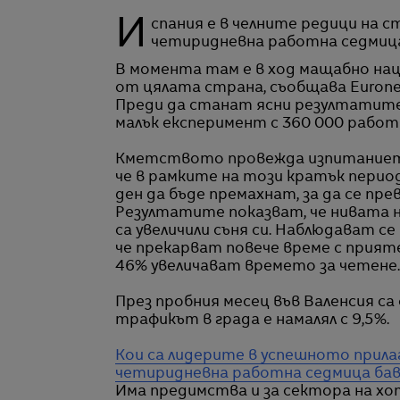
Испания е в челните редици на страните, които провеждат експерименти с
четиридневна работна седмиц
В момента там е в ход мащабно нац
от цялата страна, съобщава Eurone
Преди да станат ясни резултатите 
малък експеримент с 360 000 работ
Кметството провежда изпитанието 
че в рамките на този кратък период
ден да бъде премахнат, за да се пр
Резултатите показват, че нивата н
са увеличили съня си. Наблюдават с
че прекарват повече време с прият
46% увеличават времето за четене.
През пробния месец във Валенсия са
трафикът в града е намалял с 9,5%.
Кои са лидерите в успешното прила
четиридневна работна седмица бавн
Има предимства и за сектора на х