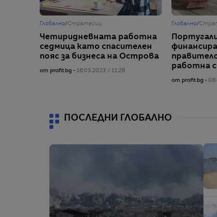
Глобално
/
Стратегии
Глобално
/
Стра
Четиридневната работна
Португал
седмица като спасителен
финансир
пояс за бизнеса на Острова
правител
работна 
от profit.bg -
16.05.2023 / 11:28
от profit.bg -
08.
ПОСЛЕДНИ ГЛОБАЛНО