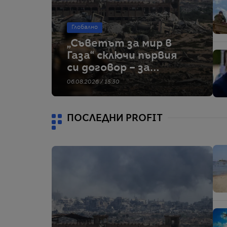
Глобално
„Съветът за мир в
Газа“ сключи първия
си договор – за
строителство на
06.08.2026 / 15:30
военна база
ПОСЛЕДНИ PROFIT