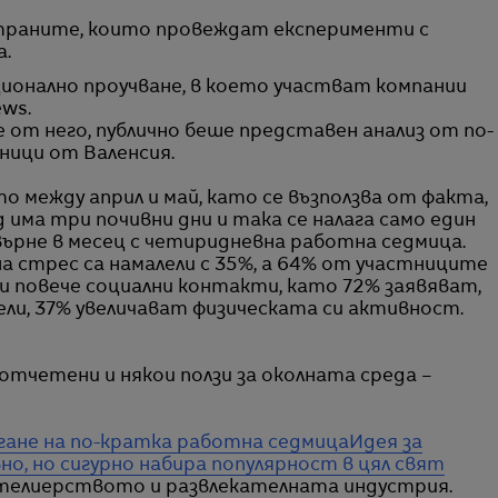
а.
ионално проучване, в което участват компании
ws.
от него, публично беше представен анализ от по-
ници от Валенсия.
между април и май, като се възползва от факта,
 има три почивни дни и така се налага само един
евърне в месец с четиридневна работна седмица.
а стрес са намалели с 35%, а 64% от участниците
е и повече социални контакти, като 72% заявяват,
ели, 37% увеличават физическата си активност.
 отчетени и някои ползи за околната среда –
гане на по-кратка работна седмица
Идея за
о, но сигурно набира популярност в цял свят
отелиерството и развлекателната индустрия.