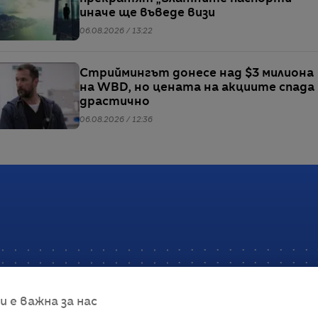
иначе ще въведе визи
06.08.2026 / 13:22
Стриймингът донесе над $3 милиона
на WBD, но цената на акциите спада
драстично
06.08.2026 / 12:36
е важна за нас