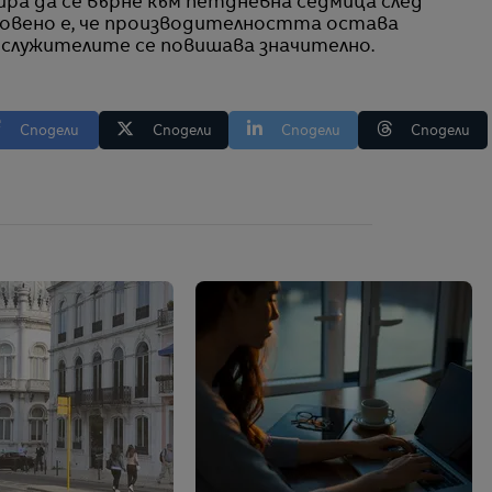
ра да се върне към петдневна седмица след
новено е, че производителността остава
 служителите се повишава значително.
Сподели
Сподели
Сподели
Сподели