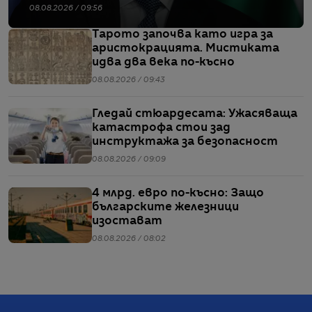
08.08.2026 / 09:56
Тарото започва като игра за
аристокрацията. Мистиката
идва два века по-късно
08.08.2026 / 09:43
Гледай стюардесата: Ужасяваща
катастрофа стои зад
инструктажа за безопасност
08.08.2026 / 09:09
4 млрд. евро по-късно: Защо
българските железници
изостават
08.08.2026 / 08:02