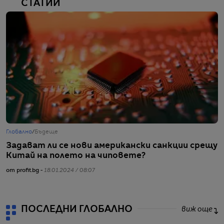
СТАТИИ
Глобално
/
Бъдеще
Г
Задават ли се нови американски санкции срещу
Л
Китай на полето на чиповете?
от
от profit.bg -
18.01.2024 / 08:07
ПОСЛЕДНИ ГЛОБАЛНО
виж още