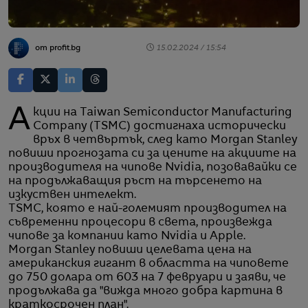
от profit.bg
15.02.2024 / 15:54
Акции на Taiwan Semiconductor Manufacturing
Company (TSMC) достигнаха исторически
връх в четвъртък, след като Morgan Stanley
повиши прогнозата си за цените на акциите на
производителя на чипове Nvidia, позовавайки се
на продължаващия ръст на търсенето на
изкуствен интелект.
TSMC, която е най-големият производител на
съвременни процесори в света, произвежда
чипове за компании като Nvidia и Apple.
Morgan Stanley повиши целевата цена на
американския гигант в областта на чиповете
до 750 долара от 603 на 7 февруари и заяви, че
продължава да "вижда много добра картина в
краткосрочен план".