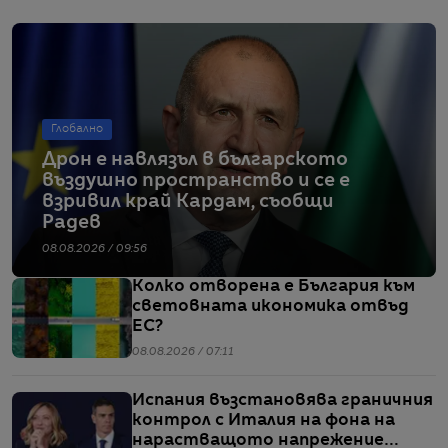
Глобално
Дрон е навлязъл в българското
въздушно пространство и се е
взривил край Кардам, съобщи
Радев
08.08.2026 / 09:56
Колко отворена е България към
световната икономика отвъд
ЕС?
08.08.2026 / 07:11
Испания възстановява граничния
контрол с Италия на фона на
нарастващото напрежение