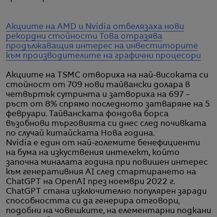
Акциите на AMD и Nvidia отбелязаха нови
рекордни стойности
Това отразява
продължаващия интерес на инвеститорите
към производителите на графични процесори
Акциите на TSMC отвориха на най-високата си
стойност от 709 нови тайвански долара в
четвъртък сутринта и затвориха на 697 –
ръст от 8% спрямо последното затваряне на 5
февруари. Тайванската фондова борса
възобнови търговията си днес след почивката
по случай китайската Нова година.
Nvidia е един от най-големите бенефициенти
на бума на изкуствения интелект, който
започна миналата година при повишен интерес
към генеративния AI след стартирането на
ChatGPT на OpenAI през ноември 2022 г.
ChatGPT стана изключително популярен заради
способността си да генерира отговори,
подобни на човешките, на елементарни подкани