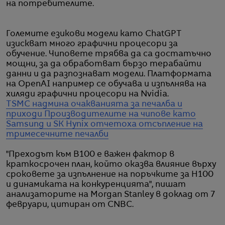
на потребителите.
Големите езикови модели като ChatGPT
изискват много графични процесори за
обучение. Чиповете трябва да са достатъчно
мощни, за да обработват бързо терабайти
данни и да разпознават модели. Платформата
на OpenAI например се обучава и изпълнява на
хиляди графични процесори на Nvidia.
TSMC надмина очакванията за печалба и
приходи
Производителите на чипове като
Samsung и SK Hynix отчетоха отсъпление на
тримесечните печалби
"Преходът към B100 е важен фактор в
краткосрочен план, който оказва влияние върху
сроковете за изпълнение на поръчките за H100
и динамиката на конкуренцията", пишат
анализаторите на Morgan Stanley в доклад от 7
февруари, цитиран от CNBC.