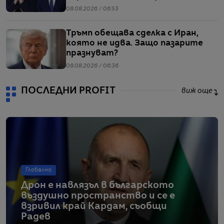
заради мигрантите
08.08.2026 / 06:53
Тръмп обещава сделка с Иран,
която не идва. Защо пазарите
празнуват?
08.08.2026 / 06:36
ПОСЛЕДНИ PROFIT
виж още
Глобално
Дрон е навлязъл в българското
въздушно пространство и се е
взривил край Кардам, съобщи
Радев