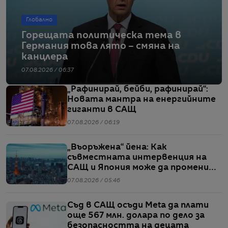
Глобално
Горещата политическа тема в
Германия това лято – смяна на
канцлера
07.08.2026 / 06:37
„Рафинирай, бейби, рафинирай“:
Новата мантра на енергийните
гиганти в САЩ
07.08.2026 / 06:19
„Въоръжена“ йена: Как
съвместната интервенция на
САЩ и Япония може да промени
глобалните валутни пазари
07.08.2026 / 05:46
Съд в САЩ осъди Meta да плати
още 567 млн. долара по дело за
безопасността на децата