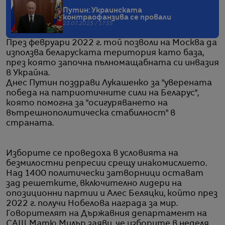
Путин: Украинската
контраофанзива се провали
23.07.2023 / 17:55
През февруари 2022 г. той позволи на Москва да
използва беларуската територия като база,
през която започна пълномащабната си инвазия
в Украйна.
Днес Путин поздрави Лукашенко за "уверената
победа на патриотичните сили на Беларус",
която помогна за "осигуряването на
вътрешнополитическа стабилност" в
страната.
Изборите се проведоха в условията на
безмилостни репресии срещу инакомислието.
Над 1400 политически затворници остават
зад решетките, включително лидери на
опозиционни партии и Алес Беляцки, който през
2022 г. получи Нобелова награда за мир.
Говорителят на Държавния департамент на
САЩ Матю Милър заяви, че изборите в неделя