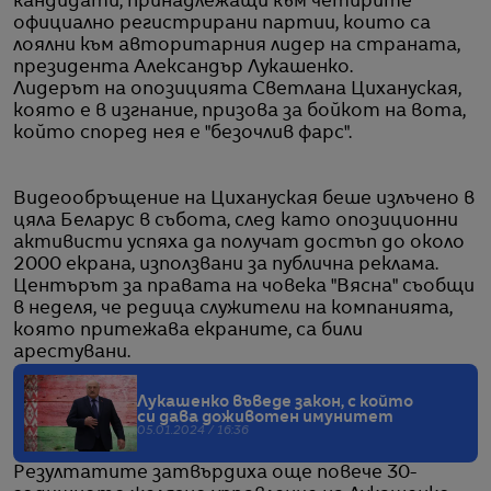
кандидати, принадлежащи към четирите
официално регистрирани партии, които са
лоялни към авторитарния лидер на страната,
президента Александър Лукашенко.
Лидерът на опозицията Светлана Цихануская,
която е в изгнание, призова за бойкот на вота,
който според нея е "безочлив фарс".
Видеообръщение на Цихануская беше излъчено в
цяла Беларус в събота, след като опозиционни
активисти успяха да получат достъп до около
2000 екрана, използвани за публична реклама.
Центърът за правата на човека "Вясна" съобщи
в неделя, че редица служители на компанията,
която притежава екраните, са били
арестувани.
Лукашенко въведе закон, с който
си дава доживотен имунитет
05.01.2024 / 16:36
Резултатите затвърдиха още повече 30-