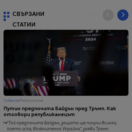
СВЪРЗАНИ
СТАТИИ
Глобално
/
Геополитика
Г
Путин предпочита Байдън пред Тръмп. Как
П
отговори републиканецът
к
"Той предпочита Байдън, защото ще получи всичко,
от
което иска, включително Украйна", заяви Тръмп