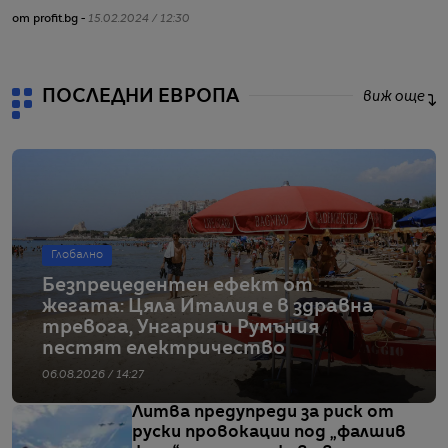
от profit.bg -
15.02.2024 / 12:30
ПОСЛЕДНИ ЕВРОПА
виж още
Глобално
Безпрецедентен ефект от
жегата: Цяла Италия е в здравна
тревога, Унгария и Румъния
пестят електричество
06.08.2026 / 14:27
Литва предупреди за риск от
руски провокации под „фалшив