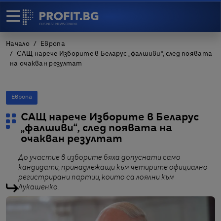
Начало
Европа
САЩ нарече Изборите в Беларус „фалшиви“, след появата
на очакван резултат
Европа
САЩ нарече Изборите в Беларус
„фалшиви“, след появата на
очакван резултат
До участие в изборите бяха допуснати само
кандидати, принадлежащи към четирите официално
регистрирани партии, които са лоялни към
Лукашенко.