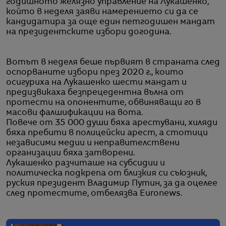
годишното желязно управление на Лукашенко,
който в неделя заяви намерението си да се
кандидатира за още един петгодишен мандат
на президентските избори догодина.
Вотът в неделя беше първият в страната след
оспорваните избори през 2020 г., които
осигуриха на Лукашенко шести мандат и
предизвикаха безпрецедентна вълна от
протести на опонентите, обвиняващи го в
масови фалшификации на вота.
Повече от 35 000 души бяха арестувани, хиляди
бяха пребити в полицейски арест, а стотици
независими медии и неправителствени
организации бяха затворени.
Лукашенко разчиташе на субсидии и
политическа подкрепа от близкия си съюзник,
руския президент Владимир Путин, за да оцелее
след протестите, отбелязва Euronews.