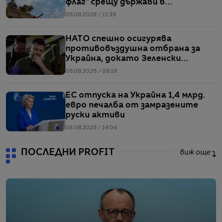
флаг“ срещу държави в
Балтийския регион
06.08.2026 / 11:39
НАТО спешно осигурява
противовъздушна отбрана за
Украйна, докато Зеленски
предупреждава за рязък ръст в
06.08.2026 / 08:18
производството на руски
ракети
ЕС отпуска на Украйна 1,4 млрд.
евро печалба от замразените
руски активи
05.08.2026 / 14:04
ПОСЛЕДНИ PROFIT
виж още