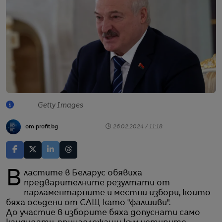
Getty Images
от profit.bg
26.02.2024 / 11:18
Властите в Беларус обявиха
предварителните резултати от
парламентарните и местни избори, които
бяха осъдени от САЩ като "фалшиви".
До участие в изборите бяха допуснати само