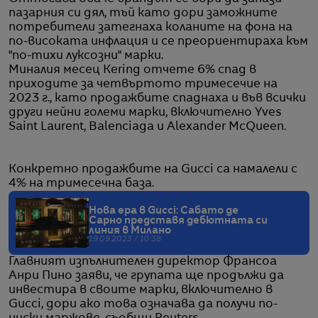
пазарния си дял, тъй като дори заможните
потребители затегнаха коланите на фона на
по-високата инфлация и се преориентираха към
"по-тихи луксозни" марки.
Миналия месец Kering отчете 6% спад в
приходите за четвъртото тримесечие на
2023 г., като продажбите спаднаха и във всички
други нейни големи марки, включително Yves
Saint Laurent, Balenciaga и Alexander McQueen.
Конкретно продажбите на Gucci са намалели с
4% на тримесечна база.
Нова ера в Gucci: Сабато де
Сарно представя дебютната си
линия в Милано
19.09.2023 / 10:38
Главният изпълнителен директор Франсоа
Анри Пино заяви, че групата ще продължи да
инвестира в своите марки, включително в
Gucci, дори ако това означава да получи по-