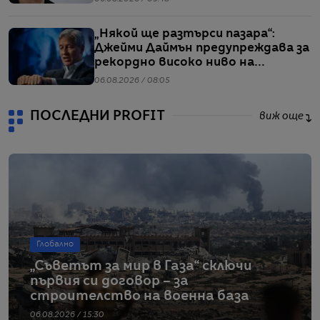
„Някой ще разтърси пазара“:
Джейми Даймън предупреждава за
рекордно високо ниво на
ливъридж
06.08.2026 / 08:05
ПОСЛЕДНИ PROFIT
виж още
Глобално
„Съветът за мир в Газа“ сключи
първия си договор – за
строителство на военна база
06.08.2026 / 15:30