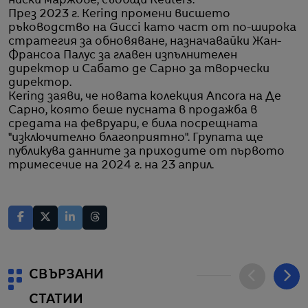
ниски маржове, съобщи Reuters.
През 2023 г. Kering промени висшето
ръководство на Gucci като част от по-широка
стратегия за обновяване, назначaвайки Жан-
Франсоа Палус за главен изпълнителен
директор и Сабато де Сарно за творчески
директор.
Kering заяви, че новата колекция Ancora на Де
Сарно, която беше пусната в продажба в
средата на февруари, е била посрещната
"изключително благоприятно". Групата ще
публикува данните за приходите от първото
тримесечие на 2024 г. на 23 април.
СВЪРЗАНИ
СТАТИИ