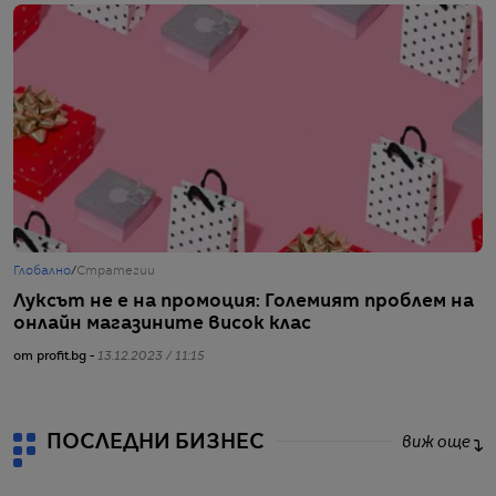
Глобално
/
Стратегии
С
Луксът не е на промоция: Големият проблем на
С
онлайн магазините висок клас
н
от profit.bg -
13.12.2023 / 11:15
от
ПОСЛЕДНИ БИЗНЕС
виж още