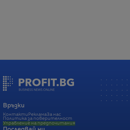
Връзки
Контакти
Реклама
За нас
Политика за поверителност
Управление на предпочитания
Последвай ни