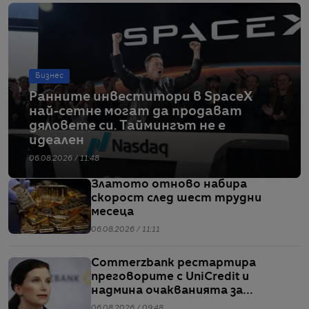
Бизнес
Ранните инвеститори в SpaceX
най-сетне могат да продават
дяловете си. Таймингът не е
идеален
06.08.2026 / 11:48
Златото отново набира
скорост след шест трудни
месеца
06.08.2026 / 11:11
Commerzbank рестартира
преговорите с UniCredit и
надмина очакванията за
тримесечието
06.08.2026 / 09:48