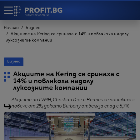
Начало
Бизнес
Акциите на Kering се сринаха с 14% и повлякоха надолу
луксозните компании
Бизнес
Акциите на Kering се сринаха с
14% и повлякоха надолу
луксозните компании
Акциите на LVMH, Christian Dior и Hermes се понижиха с
повече от 2%, докато Burberry отбеляза спад с 5,7%