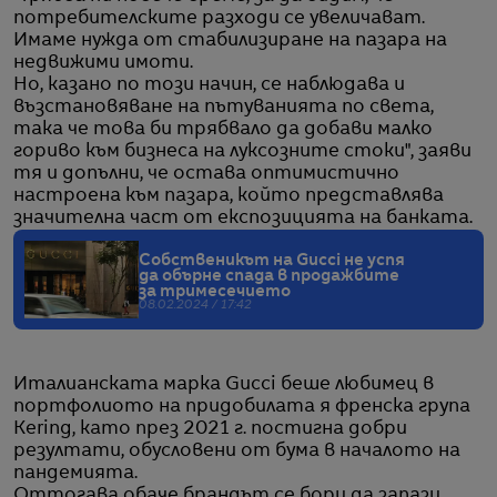
потребителските разходи се увеличават.
Имаме нужда от стабилизиране на пазара на
недвижими имоти.
Но, казано по този начин, се наблюдава и
възстановяване на пътуванията по света,
така че това би трябвало да добави малко
гориво към бизнеса на луксозните стоки", заяви
тя и допълни, че остава оптимистично
настроена към пазара, който представлява
значителна част от експозицията на банката.
Собственикът на Gucci не успя
да обърне спада в продажбите
за тримесечието
08.02.2024 / 17:42
Италианската марка Gucci беше любимец в
портфолиото на придобилата я френска група
Kering, като през 2021 г. постигна добри
резултати, обусловени от бума в началото на
пандемията.
Оттогава обаче брандът се бори да запази