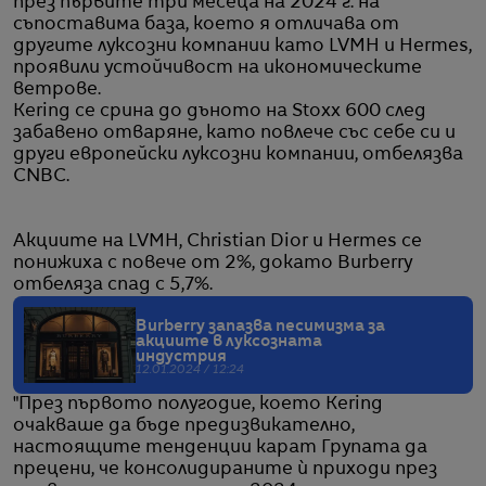
през първите три месеца на 2024 г. на
съпоставима база, което я отличава от
другите луксозни компании като LVMH и Hermes,
проявили устойчивост на икономическите
ветрове.
Kering се срина до дъното на Stoxx 600 след
забавено отваряне, като повлече със себе си и
други европейски луксозни компании, отбелязва
CNBC.
Акциите на LVMH, Christian Dior и Hermes се
понижиха с повече от 2%, докато Burberry
отбеляза спад с 5,7%.
Burberry запазва песимизма за
акциите в луксозната
индустрия
12.01.2024 / 12:24
"През първото полугодие, което Kering
очакваше да бъде предизвикателно,
настоящите тенденции карат Групата да
прецени, че консолидираните ѝ приходи през