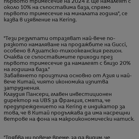
първото тримесечие на 2024 г. ще намалеят с
около 10% на съпоставима база, спрямо
първото тримесечие на миналата година", се
казва в изявление на Kering.
"Тези резултати отразяват най-вече по-
рязкото намаляване на продажбите на Gucci,
особено в Азиатско-тихоокеанския регион.
Очаква се съпоставимите приходи през
първото тримесечие да намалеят с близо 20%
на годишна база."
Забавянето произтича основно от Азия и най-
вече Китай, чиято икономика изпитва
затруднения.
Клаудия Пансери, главен инвестиционен
директор на UBS за Франция, смята, че
предупреждението на Kering е индикатор за
това, че в Китай продължава да има насрещни
ветрове на фона на макроикономически натиск.
"Трябва ни повече време, за да видим, че