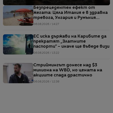
Безпрецедентен ефект от
жегата: Цяла Италия е в здравна
тревога, Унгария и Румъния
пестят електричество
06.08.2026 / 14:27
ЕС иска държави на Карибите да
прекратят „Златните
паспорти“ – иначе ще въведе визи
06.08.2026 / 13:22
Стриймингът донесе над $3
милиона на WBD, но цената на
акциите спада драстично
06.08.2026 / 12:36