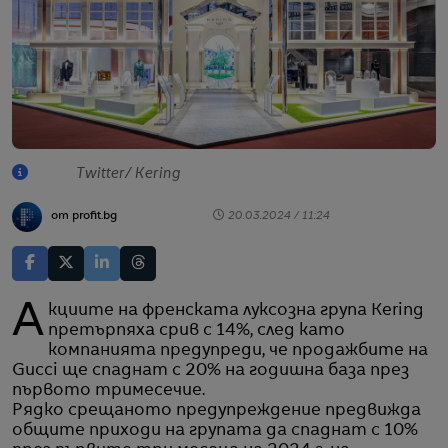
Twitter/ Kering
от profit.bg
20.03.2024 / 11:24
Акциите на френската луксозна група Kering
претърпяха срив с 14%, след като
компанията предупреди, че продажбите на
Gucci ще спаднат с 20% на годишна база през
първото тримесечие.
Рядко срещаното предупреждение предвижда
общите приходи на групата да спаднат с 10%