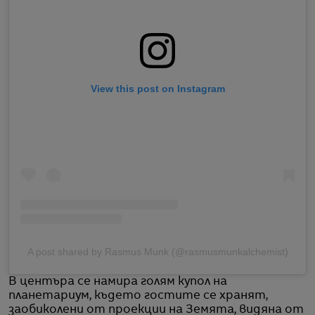
View this post on Instagram
A post shared by Rasmus Munk (@rasmusmunkalchemist)
В центъра се намира голям купол на
планетариум, където гостите се хранят,
заобиколени от проекции на Земята, видяна от