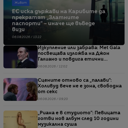
Живот
ЕС иска държави на Карибите да
прекратят „Златните
паспорти“ – иначе ще въведе
визи
06.08.2026 / 13:22
Изкупление или забрава: Met Gala
посвещава изложба на Джон
Галиано и повдига етични
въпроси
06.08.2026 / 12:02
Сцените отново са „палави“:
Холивуд вече не е зона, свободна
от секс
06.08.2026 / 09:20
„Риана е в студиото“: Певицата
готви нов албум след 10 години
музикална суша