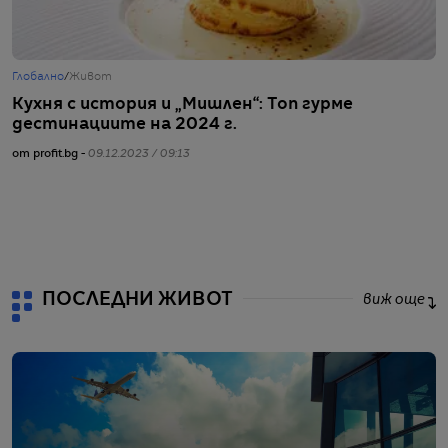
Глобално
/
Живот
Г
Кухня с история и „Мишлен“: Топ гурме
К
дестинациите на 2024 г.
о
от profit.bg -
09.12.2023 / 09:13
от
ПОСЛЕДНИ ЖИВОТ
виж още