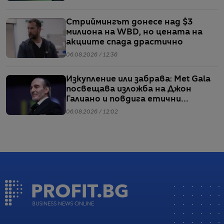
Стриймингът донесе над $3
милиона на WBD, но цената на
акциите спада драстично
06.08.2026 / 12:36
Изкупление или забрава: Met Gala
посвещава изложба на Джон
Галиано и повдига етични
въпроси
06.08.2026 / 12:02