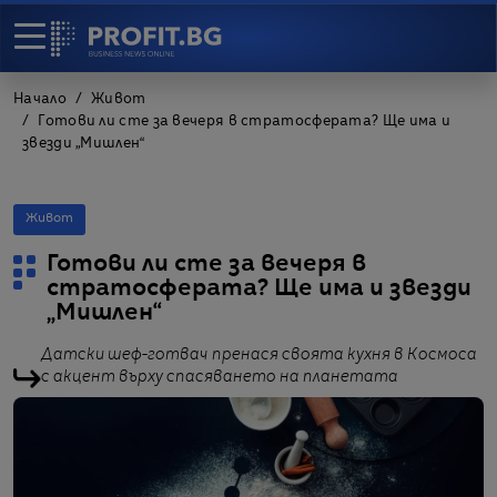
Начало
Живот
Готови ли сте за вечеря в стратосферата? Ще има и
звезди „Мишлен“
Живот
Готови ли сте за вечеря в
стратосферата? Ще има и звезди
„Мишлен“
Датски шеф-готвач пренася своята кухня в Космоса
с акцент върху спасяването на планетата