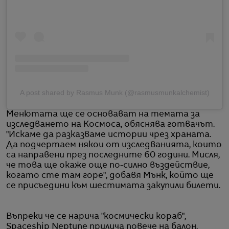
A post shared by Rasmus Munk (@rasmusmunkalchemist)
Менютата ще се основават на темата за
изследването на Космоса, обяснява готвачът.
"Искаме да разказваме истории чрез храната.
Да подчертаем някои от изследванията, които
са направени през последните 60 години. Мисля,
че това ще окаже още по-силно въздействие,
когато сте там горе", добавя Мънк, който ще
се присъедини към шестимата закупили билети.
Въпреки че се нарича "космически кораб",
Spaceship Neptune прилича повече на балон,