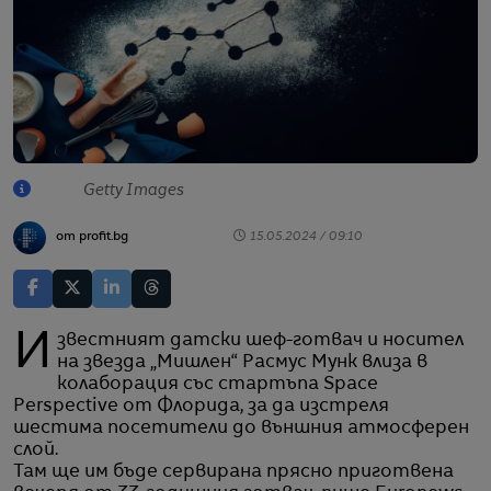
Getty Images
от profit.bg
15.05.2024 / 09:10
Известният датски шеф-готвач и носител
на звезда „Мишлен“ Расмус Мунк влиза в
колаборация със стартъпа Space
Perspective от Флорида, за да изстреля
шестима посетители до външния атмосферен
слой.
Там ще им бъде сервирана прясно приготвена