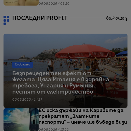
06.08.2026 / 08:26
ПОСЛЕДНИ PROFIT
виж още
Глобално
Безпрецедентен ефект от
жегата: Цяла Италия е в здравна
тревога, Унгария и Румъния
пестят от електричество
06.08.2026 / 14:27
ЕС иска държави на Карибите да
прекратят „Златните
паспорти“ – иначе ще въведе визи
06.08.2026 / 13:22