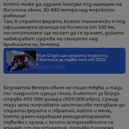
който може да издигне капсула под налягане на
височина около 30 480 метра над морското
равнище.
Там, в стратосферата, която технически е под
официалната граница на Космоса от 100 км,
посетителите ще могат да се хранят, докато
наблюдават изгрева на слънцето над
кривината на Земята.
Blue Origin ще изпрати туристи
в Космоса за първи път от 2022
г.
15.05.2024 / 06:12
Безплатна вечеря обаче не съществува, а тази
със сигурност излиза скъпо. Билетът за борда
струва 495 000 долара (459 000 евро). Срещу
тази цена получавате шестчасово пътуване до
стратосферата и обратно, както и меню,
което далеч надхвърля рехидратираните
тубички с храна, с които астронавтите се
хранят от десетилетия, допълва Euronews.