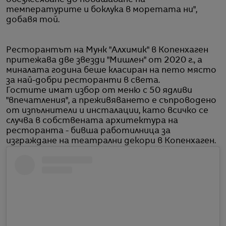
температурите и боклука в моретата ни",
добавя той.
Ресторантът на Мунк "Алхимик" в Копенхаген
притежава две звезди "Мишлен" от 2020 г., а
миналата година беше класиран на пето място
за най-добри ресторанти в света.
Гостите имат избор от меню с 50 ядливи
"впечатления", а преживяването е съпроводено
от изпълнители и инсталации, като всичко се
случва в собствената архитектура на
ресторанта - бивша работилница за
изграждане на театрални декори в Копенхаген.