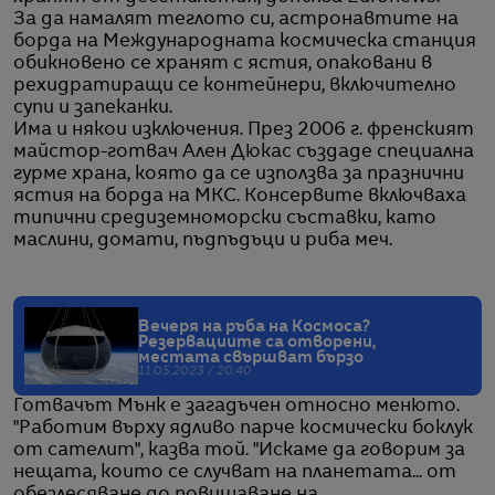
За да намалят теглото си, астронавтите на
борда на Международната космическа станция
обикновено се хранят с ястия, опаковани в
рехидратиращи се контейнери, включително
супи и запеканки.
Има и някои изключения. През 2006 г. френският
майстор-готвач Ален Дюкас създаде специална
гурме храна, която да се използва за празнични
ястия на борда на МКС. Консервите включваха
типични средиземноморски съставки, като
маслини, домати, пъдпъдъци и риба меч.
Вечеря на ръба на Космоса?
Резервациите са отворени,
местата свършват бързо
11.05.2023 / 20:40
Готвачът Мънк е загадъчен относно менюто.
"Работим върху ядливо парче космически боклук
от сателит", казва той. "Искаме да говорим за
нещата, които се случват на планетата... от
обезлесяване до повишаване на