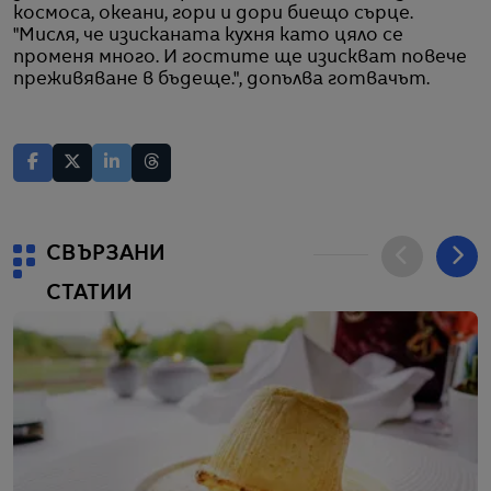
космоса, океани, гори и дори биещо сърце.
"Мисля, че изисканата кухня като цяло се
променя много. И гостите ще изискват повече
преживяване в бъдеще.", допълва готвачът.
СВЪРЗАНИ
СТАТИИ