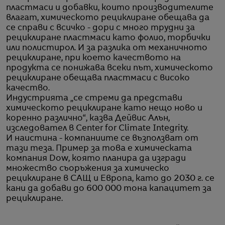
пластмаси и добавки, които производителите
влагат, химическото рециклиране обещава да
се справи с всичко - дори с много трудни за
рециклиране пластмаси като фолио, торбички
или полистирол. И за разлика от механичното
рециклиране, при което качеството на
продукта се понижава всеки път, химическото
рециклиране обещава пластмаси с високо
качество.
Индустрията „се стреми да представи
химическото рециклиране като нещо ново и
коренно различно“, казва Дейвис Алън,
изследовател в Center for Climate Integrity.
И наистина - компаниите се възползват от
тази теза. Пример за това е химическата
компания Dow, която планира да изгради
множество съоръжения за химическо
рециклиране в САЩ и Европа, като до 2030 г. се
кани да добави до 600 000 тона капацитет за
рециклиране.