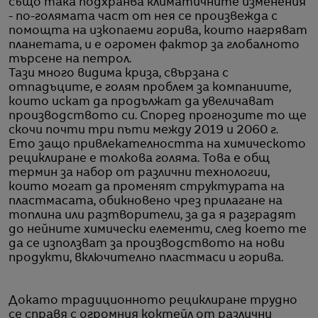
също така подхранва климатичните изменения
- по-голямата част от нея се произвежда с
помощта на изкопаеми горива, които нагряват
планетата, и е огромен фактор за глобалното
търсене на петрол.
Тази много видима криза, свързана с
отпадъците, е голям проблем за компаниите,
които искат да продължат да увеличават
производството си. Според прогнозите то ще
скочи почти три пъти между 2019 и 2060 г.
Ето защо привлекателността на химическото
рециклиране е толкова голяма. Това е общ
термин за набор от различни технологии,
които могат да променят структурата на
пластмасата, обикновено чрез прилагане на
топлина или разтворители, за да я разградят
до нейните химически елементи, след което те
да се използват за производството на нови
продукти, включително пластмаси и горива.
Докато традиционното рециклиране трудно
се справя с огромния коктейл от различни