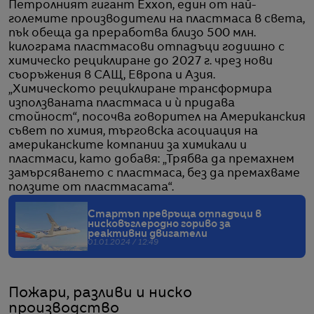
Петролният гигант Exxon, един от най-
големите производители на пластмаса в света,
пък обеща да преработва близо 500 млн.
килограма пластмасови отпадъци годишно с
химическо рециклиране до 2027 г. чрез нови
съоръжения в САЩ, Европа и Азия.
„Химическото рециклиране трансформира
използваната пластмаса и ѝ придава
стойност“, посочва говорител на Американския
съвет по химия, търговска асоциация на
американските компании за химикали и
пластмаси, като добавя: „Трябва да премахнем
замърсяването с пластмаса, без да премахваме
ползите от пластмасата“.
Стартъп превръща отпадъци в
нисковъглеродно гориво за
реактивни двигатели
01.01.2024 / 12:49
Пожари, разливи и ниско
производство