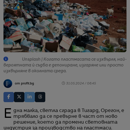
Unsplash | Когато пластмасата се изхвърля, най-
вероятната ѝ съдба е депониране, изгаряне или просто
изхвърляне в околната среда.
от profit.bg
31.05.2024 / 06:45
Една малка, светла сграда в Тигард, Орегон, е
трябвало да се превърне в част от ново
решение, което да промени световната
индустрия за производство на пластмаси.