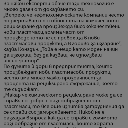
За някои експерти обаче тази технология е
много далеч от доказването си.
„Въпреки че нефтохимическите компании често
подчертават способността на химическото
рециклиране да произвежда висококачествени
нови пластмаси, голяма част от
произведеното не се превръща в нови
пластмасови продукти, а в гориво за изгаряне“,
казва Конгдън. „Това е нещо като моден начин
да изгориш, без да казваш, че използваш
инсинератор“.
По думите ѝ дори в предприятията, които
произвеждат нови пластмасови продукти,
често има много малко прозрачност за
процента на рециклирано съдържание, което
те съдържат.
„Макар че химическото рециклиране може да се
справя по-добре с разнообразието от
пластмаси, то все още изпитва затруднения да
се справи със замърсяването. Никой не е
разгадал въпроса как да се справи с голямото
разнообразие от пластмаси, които хората