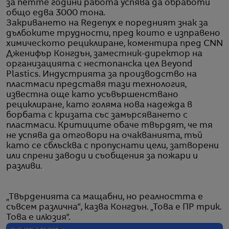
за петте години работа успява да обработи
общо едва 3000 тона.
Закриването на Regenyx е поредният знак за
дълбоките трудности, пред които е изправено
химическото рециклиране, коментира пред CNN
Дженифър Конгдън, заместник-директор на
организацията с нестопанска цел Beyond
Plastics. Индустрията за производство на
пластмаси представя тази технология,
известна още като усъвършенствано
рециклиране, като голяма нова надежда в
борбата с кризата със замърсяването с
пластмаси. Критиците обаче твърдят, че тя
не успява да отговори на очакванията, тъй
като се сблъсква с пропуснати цели, затворени
или спрени заводи и съобщения за пожари и
разливи.
„Твърденията са мащабни, но реалността е
съвсем различна“, казва Конгдън. „Това е ПР трик.
Това е илюзия".