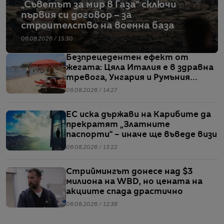
„Съветът за мир в Газа“ сключи
първия си договор – за
строителство на военна база
06.08.2026 / 15:30
Безпрецедентен ефект от
жегата: Цяла Италия е в здравна
тревога, Унгария и Румъния
пестят електричество
06.08.2026 / 14:27
ЕС иска държави на Карибите да
прекратят „Златните
паспорти“ – иначе ще въведе визи
06.08.2026 / 13:22
Стриймингът донесе над $3
милиона на WBD, но цената на
акциите спада драстично
06.08.2026 / 12:36