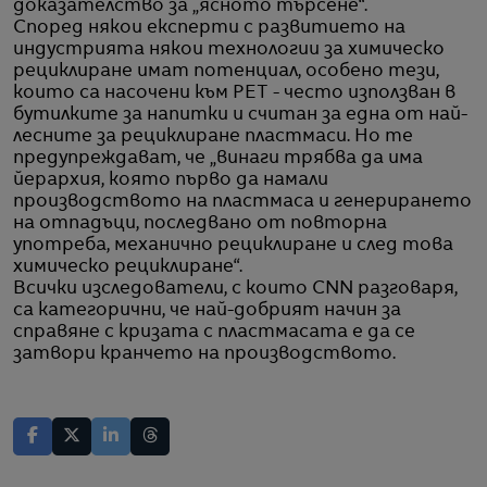
доказателство за „ясното търсене“.
Според някои експерти с развитието на
индустрията някои технологии за химическо
рециклиране имат потенциал, особено тези,
които са насочени към PET - често използван в
бутилките за напитки и считан за една от най-
лесните за рециклиране пластмаси. Но те
предупреждават, че „винаги трябва да има
йерархия, която първо да намали
производството на пластмаса и генерирането
на отпадъци, последвано от повторна
употреба, механично рециклиране и след това
химическо рециклиране“.
Всички изследователи, с които CNN разговаря,
са категорични, че най-добрият начин за
справяне с кризата с пластмасата е да се
затвори кранчето на производството.