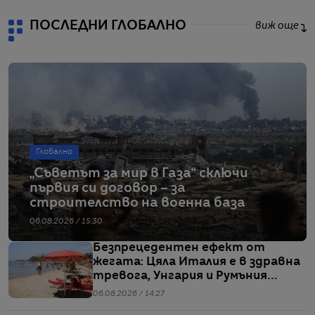
ПОСЛЕДНИ ГЛОБАЛНО
виж още
Глобално
„Съветът за мир в Газа“ сключи
първия си договор – за
строителство на военна база
06.08.2026 / 15:30
Безпрецедентен ефект от
жегата: Цяла Италия е в здравна
тревога, Унгария и Румъния
пестят електричество
06.08.2026 / 14:27