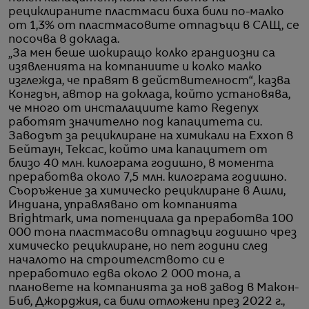
рециклираните пластмаси биха били по-малко
от 1,3% от пластмасовите отпадъци в САЩ, се
посочва в доклада.
„За мен беше шокиращо колко грандиозни са
изявленията на компаниите и колко малко
изглежда, че правят в действителност“, казва
Конгдън, автор на доклада, който установява,
че много от инсталациите като Regenyx
работят значително под капацитета си.
Заводът за рециклиране на химикали на Exxon в
Бейтаун, Тексас, който има капацитет от
близо 40 млн. килограма годишно, в момента
преработва около 7,5 млн. килограма годишно.
Съоръжение за химическо рециклиране в Ашли,
Индиана, управлявано от компанията
Brightmark, има потенциала да преработва 100
000 тона пластмасови отпадъци годишно чрез
химическо рециклиране, но пет години след
началото на строителството си е
преработило едва около 2 000 тона, а
плановете на компанията за нов завод в Макон-
Биб, Джорджия, са били отложени през 2022 г.,