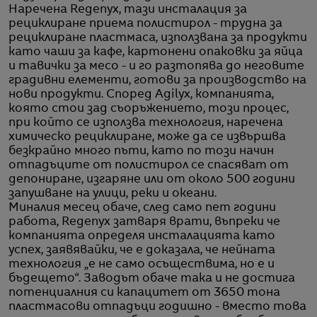
Наречена Regenyx, тази инсталация за
рециклиране приема полистирол - трудна за
рециклиране пластмаса, използвана за продукти
като чаши за кафе, картонени опаковки за яйца
и тавички за месо - и го разтопява до неговите
градивни елементи, готови за производство на
нови продукти. Според Agilyx, компанията,
която стои зад съоръжението, този процес,
при който се използва технология, наречена
химическо рециклиране, може да се извършва
безкрайно много пъти, като по този начин
отпадъците от полистирол се спасяват от
депониране, изгаряне или от около 500 години
запушване на улици, реки и океани.
Миналия месец обаче, след само пет години
работа, Regenyx затваря врати, въпреки че
компанията определя инсталацията като
успех, заявявайки, че е доказала, че нейната
технология „е не само осъществима, но е и
бъдещето“. Заводът обаче така и не достига
потенциалния си капацитет от 3650 тона
пластмасови отпадъци годишно - вместо това