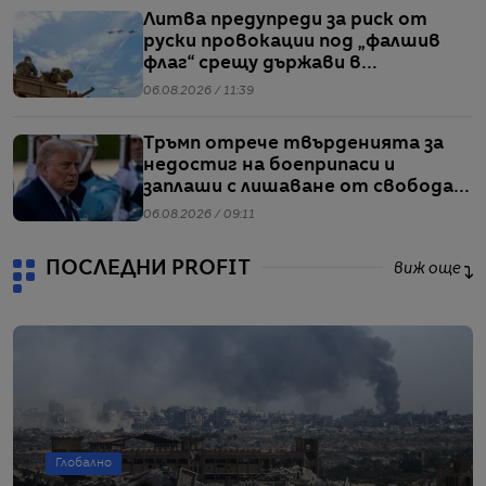
Литва предупреди за риск от
руски провокации под „фалшив
флаг“ срещу държави в
Балтийския регион
06.08.2026 / 11:39
Тръмп отрече твърденията за
недостиг на боеприпаси и
заплаши с лишаване от свобода
хората, които разпространяват
06.08.2026 / 09:11
подобна информация
ПОСЛЕДНИ PROFIT
виж още
Глобално