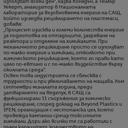
използват всеки ден“, казва Конгдън, а Тейлър
Уекерт, анализатор в Националната
лаборатория за възобновяема енергия на САЩ,
който изследва рециклирането на пластмаси,
добавя:
„Процесът изисква и големи количества енергия
за подготовка на отпадъците, загряване на
реактора и отделяне на химикалите. При
механичното рециклиране просто се използват
по-малко енергия и химикали, отколкото при
химическото рециклиране, което го прави като
цяло по-евтино и с по-малко въздействие върху
околната среда“.
Освен това индустрията се сблъсква с
трудности и при увеличаването на мащаба. Към
септември миналата година, преди
затварянето на Regenyx, в САЩ са
функционирали 11 съоръжения за химическо
рециклиране, според доклад на Beyond Plastics и
IPEN, организация с нестопанска цел, която
провежда кампании срещу токсичните
химикали. Дори ако всички те са работили с
пълен капацитет, количеството на