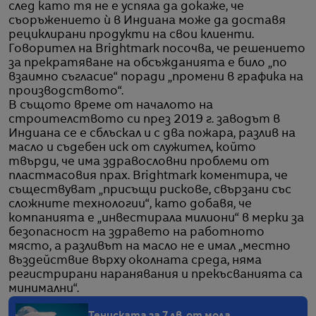
след като тя не е успяла да докаже, че
съоръжението ѝ в Индиана може да доставя
рециклирани продукти на свои клиенти.
Говорител на Brightmark посочва, че решението
за прекратяване на обсъжданията е било „по
взаимно съгласие“ поради „промени в графика на
производството“.
В същото време от началото на
строителството си през 2019 г. заводът в
Индиана се е сблъскал и с два пожара, разлив на
масло и съдебен иск от служител, който
твърди, че има здравословни проблеми от
пластмасовия прах. Brightmark коментира, че
съществуват „присъщи рискове, свързани със
сложните технологии“, като добавя, че
компанията е „инвестирала милиони“ в мерки за
безопасност на здравето на работното
място, а разливът на масло не е имал „местно
въздействие върху околната среда, няма
регистрирани наранявания и прекъсванията са
минимални“.
Тениската за 7 лв. от мола