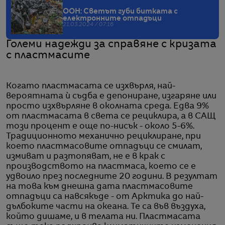
ООН: Светът губи битката с
електронните отпадъци
21.03.2024 / 07:16
Големи надежди за справяне с кризата
с пластмасите
Когато пластмасата се изхвърля, най-
вероятната ѝ съдба е депониране, изгаряне или
просто изхвърляне в околната среда. Едва 9%
от пластмасата в света се рециклира, а в САЩ
този процент е още по-нисък - около 5-6%.
Традиционното механично рециклиране, при
което пластмасовите отпадъци се смилат,
измиват и разтопяват, не е в крак с
производството на пластмаса, което се е
удвоило през последните 20 години. В резултат
на това към днешна дата пластмасовите
отпадъци са навсякъде - от Арктика до най-
дълбоките части на океана. Те са във въздуха,
който дишаме, и в телата ни. Пластмасата