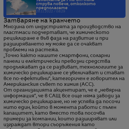
струва повече, отколкото
предполагате
26.11.2022 / 08:29
Затваряне на кранчето
Мнозина от индустрията за производство на
пластмаси подчертават, че химическото
рециклиране е във фаза на развитие и при
разширяването му може да се очакват
проблеми на растежа.
„Точно както нашите смартфони, соларни
панели и електрически превозни средства
продължават да се развиват, технологиите за
химическо рециклиране се увеличават и стават
все по-ефективни“, категоричен е говорител на
Американския съвет по химия (ACC).
От организацията акцентират, че е „невярна
информация“, че в САЩ все още няма заводи за
химическо рециклиране, но не успява да посочи
нито един, който в момента работи с пълен
капацитет, като вместо това посочва
примери за компании, които разширяват или
изграждат втори съоръжения като