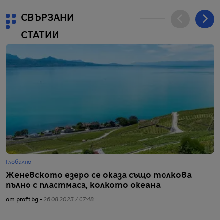
СВЪРЗАНИ
СТАТИИ
Глобално
Г
Женевското езеро се оказа също толкова
„
пълно с пластмаса, колкото океана
и
от profit.bg -
26.08.2023 / 07:48
от