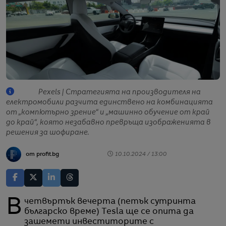
Pexels | Стратегията на производителя на
електромобили разчита единствено на комбинацията
от „компютърно зрение“ и „машинно обучение от край
до край“, която незабавно превръща изображенията в
решения за шофиране.
от profit.bg
10.10.2024 / 13:00
В четвъртък вечерта (петък сутринта
българско време) Tesla ще се опита да
зашемети инвеститорите с