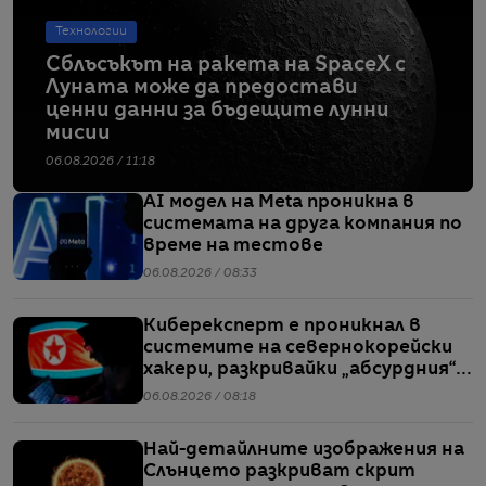
Технологии
Сблъсъкът на ракета на SpaceX с
Луната може да предостави
ценни данни за бъдещите лунни
мисии
06.08.2026 / 11:18
AI модел на Meta проникна в
системата на друга компания по
време на тестове
06.08.2026 / 08:33
Киберексперт е проникнал в
системите на севернокорейски
хакери, разкривайки „абсурдния“
мащаб на атаките им
06.08.2026 / 08:18
Най-детайлните изображения на
Слънцето разкриват скрит