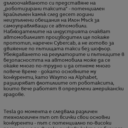
дългоочакваното си представяне на
„роботизирани таксита“ - потенциален
крайъгълен камък след десет години
неизпълнени обещания на Илон Мъск за
самоуправляващи се автомобили.
Наблюдателите на индустрията очакват
автомобилният производител ще покаже
прототип, наречен Cybercab, а не готово за
движение по пътищата такси без шофьор.
Убеждаването на регулаторите и пътниците в
безопасността на автомобила може да се
окаже много по-трудно и да отнеме много
повече време - докато основните му
конкуренти, като Waymo на Alphabet,
разширяват флотилиите от роботаксита,
които вече работят в определени американски
градове.
Tesla до момента е следвала различен
технологичен път от всички свои основни
конкуренти - път с потенциално по-високи