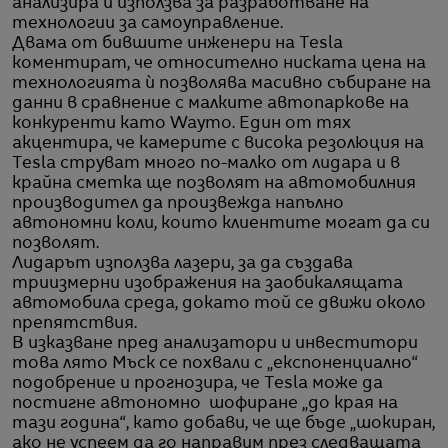
анализира и използва за разработване на
технологии за самоуправление.
Двама от бившите инженери на Tesla
коментират, че относително ниската цена на
технологията ѝ позволява масивно събиране на
данни в сравнение с малките автопаркове на
конкуренти като Waymo. Един от тях
акцентира, че камерите с висока резолюция на
Tesla струват много по-малко от лидара и в
крайна сметка ще позволят на автомобилния
производител да произвежда напълно
автономни коли, които клиентите могат да си
позволят.
Лидарът използва лазери, за да създава
триизмерни изображения на заобикалящата
автомобила среда, докато той се движи около
препятствия.
В изказване пред анализатори и инвеститори
това лято Мъск се похвали с „експоненциално“
подобрение и прогнозира, че Tesla може да
постигне автономно шофиране „до края на
тази година“, като добави, че ще бъде „шокиран,
ако не успеем да го направим през следващата