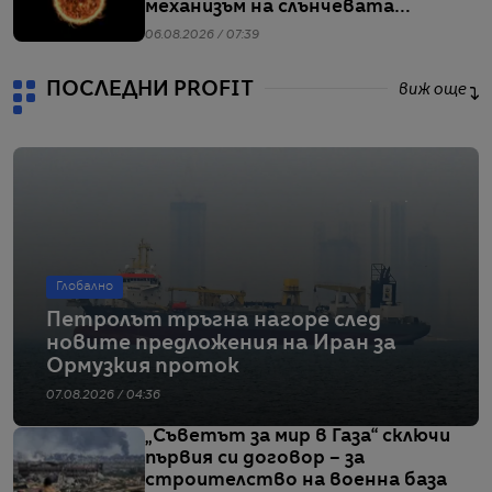
механизъм на слънчевата
активност
06.08.2026 / 07:39
ПОСЛЕДНИ PROFIT
виж още
Глобално
Петролът тръгна нагоре след
новите предложения на Иран за
Ормузкия проток
07.08.2026 / 04:36
„Съветът за мир в Газа“ сключи
първия си договор – за
строителство на военна база