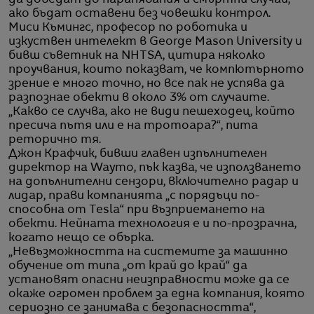
ако бъдат оставени без човешки контрол.
Миси Къмингс, професор по роботика и
изкуствен интелект в George Mason University и
бивш съветник на NHTSA, цитира няколко
проучвания, които показват, че компютърното
зрение е много точно, но все пак не успява да
разпознае обекти в около 3% от случаите.
„Какво се случва, ако не види пешеходец, който
пресича пътя или е на тротоара?“, пита
реторично тя.
Джон Крафчик, бивши главен изпълнителен
директор на Waymo, пък казва, че използването
на допълнителни сензори, включително радар и
лидар, прави компанията „с порядъци по-
способна от Tesla“ при възприемането на
обекти. Нейната технология е и по-прозрачна,
когато нещо се обърка.
„Невъзможността на системите за машинно
обучение от типа „от край до край“ да
установят опасни неизправности може да се
окаже огромен проблем за една компания, която
сериозно се занимава с безопасността“,