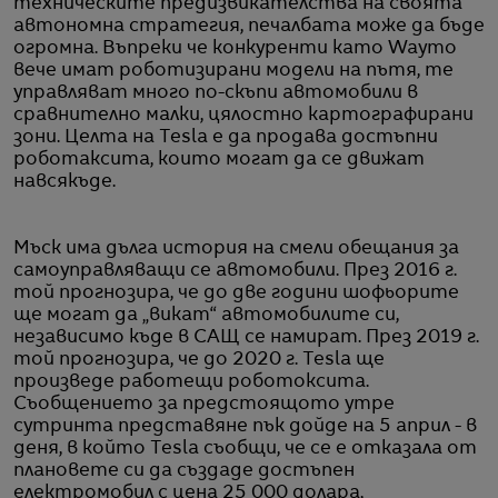
техническите предизвикателства на своята
автономна стратегия, печалбата може да бъде
огромна. Въпреки че конкуренти като Waymo
вече имат роботизирани модели на пътя, те
управляват много по-скъпи автомобили в
сравнително малки, цялостно картографирани
зони. Целта на Tesla е да продава достъпни
роботаксита, които могат да се движат
навсякъде.
Мъск има дълга история на смели обещания за
самоуправляващи се автомобили. През 2016 г.
той прогнозира, че до две години шофьорите
ще могат да „викат“ автомобилите си,
независимо къде в САЩ се намират. През 2019 г.
той прогнозира, че до 2020 г. Tesla ще
произведе работещи роботоксита.
Съобщението за предстоящото утре
сутринта представяне пък дойде на 5 април - в
деня, в който Tesla съобщи, че се е отказала от
плановете си да създаде достъпен
електромобил с цена 25 000 долара,