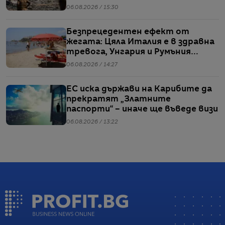
06.08.2026 / 15:30
Безпрецедентен ефект от
жегата: Цяла Италия е в здравна
тревога, Унгария и Румъния
пестят електричество
06.08.2026 / 14:27
ЕС иска държави на Карибите да
прекратят „Златните
паспорти“ – иначе ще въведе визи
06.08.2026 / 13:22