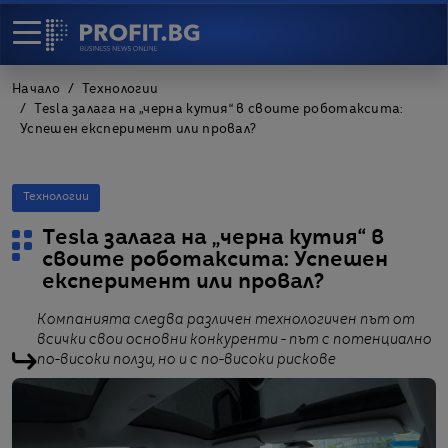
Начало
Технологии
Tesla залага на „черна кутия“ в своите роботаксита:
Успешен експеримент или провал?
Технологии
Tesla залага на „черна кутия“ в
своите роботаксита: Успешен
експеримент или провал?
Компанията следва различен технологичен път от
всички свои основни конкуренти - път с потенциално
по-високи ползи, но и с по-високи рискове