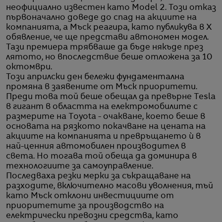
неофициално известен като Model 2. Този отказ
първоначално доведе до спад на акциите на
компанията, а Мъск реагира, като публикува в X
обявление, че ще представи автономен модел.
Тази премиера трябваше да бъде някъде през
лятото, но впоследствие беше отложена за 10
октомври.
Този априлски ден бележи фундаментална
промяна в заявените от Мъск приоритети.
Преди това той беше обещал да превърне Tesla
в гигант в областта на електромобилите с
размерите на Toyota - очакване, което беше в
основата на рязкото покачване на цената на
акциите на компанията и превръщането ѝ в
най-ценния автомобилен производител в
света. Но тогава той обеща да доминира в
технологиите за самоуправление.
Последваха резки мерки за съкращаване на
разходите, включително масови уволнения, тъй
като Мъск отклони инвестициите от
приоритетите за производство на
електрически превозни средства, като