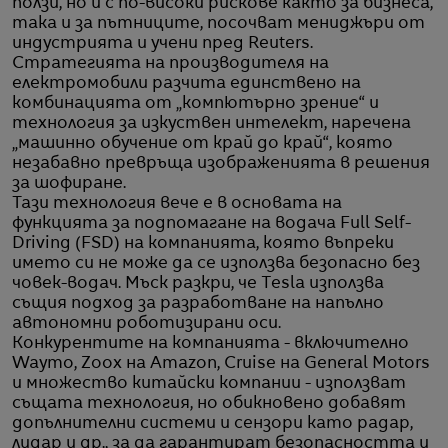
ползи, но и с по-високи рискове както за бизнеса,
така и за пътниците, посочват мениджъри от
индустрията и учени пред Reuters.
Стратегията на производителя на
електромобили разчита единствено на
комбинацията от „компютърно зрение“ и
технология за изкуствен интелект, наречена
„машинно обучение от край до край“, която
незабавно превръща изображенията в решения
за шофиране.
Тази технология вече е в основата на
функцията за подпомагане на водача Full Self-
Driving (FSD) на компанията, която въпреки
името си не може да се използва безопасно без
човек-водач. Мъск разкри, че Tesla използва
същия подход за разработване на напълно
автономни роботизирани оси.
Конкурентите на компанията - включително
Waymo, Zoox на Amazon, Cruise на General Motors
и множество китайски компании - използват
същата технология, но обикновено добавят
допълнителни системи и сензори като радар,
лидар и др., за да гарантират безопасността и