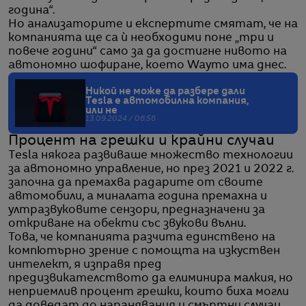
година“.
Но анализаторите и експертите смятат, че на
компанията ще са ѝ необходими поне „три и
повече години“ само за да достигне нивото на
автономно шофиране, което Waymo има днес.
Никой не може да разбере дали
Tesla е автомобилна компания,
или не
13.09.2024 / 06:56
Процент на грешки и крайни случаи
Tesla някога развиваше множество технологии
за автономно управление, но през 2021 и 2022 г.
започна да премахва радарите от своите
автомобили, а миналата година премахна и
ултразвуковите сензори, предназначени за
откриване на обекти със звукови вълни.
Това, че компанията разчита единствено на
компютърно зрение с помощта на изкуствен
интелект, я изправя пред
предизвикателството да елиминира малкия, но
неприемлив процент грешки, които биха могли
да доведат до наранявания и смъртни случаи,