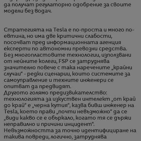
да получат регулаторно одобрение за своите
модели без водач.
Стратегията на Tesla е по-проста и много по-
евтина, но има две критични слабости,
посочват пред информационната агенция
експерти по автономни превозни средства.
Без многопластовите технологии, използвани
от нейните колеги, FSP се затруднява
значително повече с така наречените „крайни
случаи“ - редки сценарии, които системите за
самоуправление и техните инженери се
опитват да предвидят.
Другото голямо предизвикателство:
технологията за изкуствен интелект „от край
до край“ е „черна кутия“, казва бивш инженер на
Tesla, което прави „почти невъзможно“ да се
„види какво се е объркало, когато тя се държи
неправилно и причини инцидент“.
Невъзможността за точно идентифициране на
такива повреди, логично, затруднява