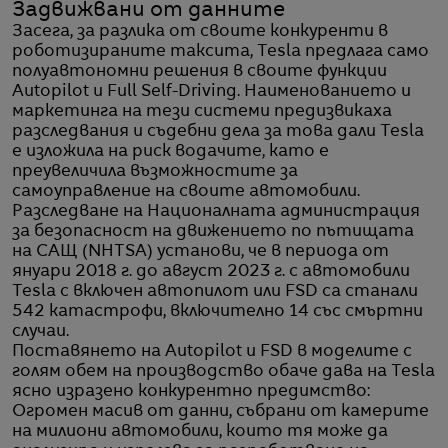
Задвижвани от данните
Засега, за разлика от своите конкуренти в
роботизираните таксита, Tesla предлага само
полуавтономни решения в своите функции
Autopilot и Full Self-Driving. Наименованието и
маркетинга на тези системи предизвикаха
разследвания и съдебни дела за това дали Tesla
е изложила на риск водачите, като е
преувеличила възможностите за
самоуправление на своите автомобили.
Разследване на Националната администрация
за безопасност на движението по пътищата
на САЩ (NHTSA) установи, че в периода от
януари 2018 г. до август 2023 г. с автомобили
Tesla с включен автопилот или FSD са станали
542 катастрофи, включително 14 със смъртни
случаи.
Поставянето на Autopilot и FSD в моделите с
голям обем на производство обаче дава на Tesla
ясно изразено конкурентно предимство:
Огромен масив от данни, събрани от камерите
на милиони автомобили, които тя може да