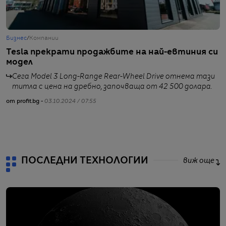
Бизнес
/
Компании
Т
Tesla прекрати продажбите на най-евтиния си
C
модел
с
Сега Model 3 Long-Range Rear-Wheel Drive отнема тази
титла с цена на дребно, започваща от 42 500 долара.
от profit.bg -
03.10.2024 / 07:55
от
ПОСЛЕДНИ ТЕХНОЛОГИИ
виж още