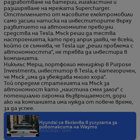
разработване на батерии, гигакастинг и
разширяване на мрежата Supercharger.
Отстъплението от масовите електромобили
само засили натиска на инвеститорите върху
развитието на автономните превозни
средства на Tesla. Мъск реши да тества
настроенията, като през април заяви, че всеки,
който се съмнява, че Tesla ще „реши проблема с
автономността“, не трябва да инвестира в
компанията.
Никълъс Мерш, портфолио мениджър в Purpose
Investments, инвеститор в Tesla, е категоричен,
че Мъск „има да убеждава много хора“.
Той определя стратегията на Мъск за
автономност като „наистина смел залог“ с
потенциално огромна възвръщаемост, дори
ако на компанията има нужда от повече време,
за да успее.
Hyundai се включва в услугата за
роботаксита на Waymo
04.10.2024 / 11:00