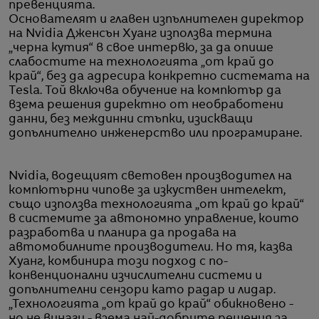
превенцията.
Основателят и главен изпълнителен директор
на Nvidia Дженсън Хуанг използва термина
„черна кутия“ в свое интервю, за да опише
слабостите на технологията „от край до
край“, без да адресира конкретно системата на
Tesla. Той включва обучение на компютър да
взема решения директно от необработени
данни, без междинни стъпки, изискващи
допълнително инженерство или програмиране.
Nvidia, водещият световен производител на
компютърни чипове за изкуствен интелект,
също използва технологията „от край до край“
в системите за автономно управление, които
разработва и планира да продава на
автомобилните производители. Но тя, казва
Хуанг, комбинира този подход с по-
конвенционални изчислителни системи и
допълнителни сензори като радар и лидар.
„Технологията „от край до край“ обикновено -
но не винаги - взема най-добрите решения за