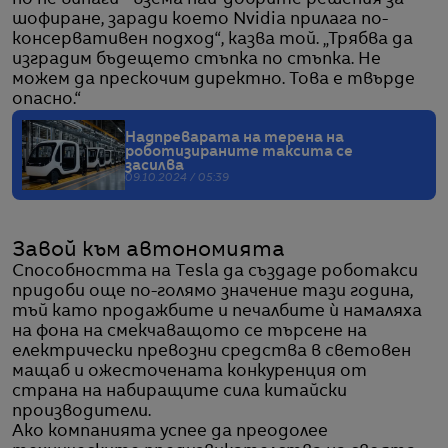
шофиране, заради което Nvidia прилага по-
консервативен подход“, казва той. „Трябва да
изградим бъдещето стъпка по стъпка. Не
можем да прескочим директно. Това е твърде
опасно.“
Надпреварата на терена на
роботизираните таксита се
засилва
09.10.2024 / 05:39
Завой към автономията
Способността на Tesla да създаде роботакси
придоби още по-голямо значение тази година,
тъй като продажбите и печалбите ѝ намаляха
на фона на смекчаващото се търсене на
електрически превозни средства в световен
мащаб и ожесточената конкуренция от
страна на набиращите сила китайски
производители.
Ако компанията успее да преодолее