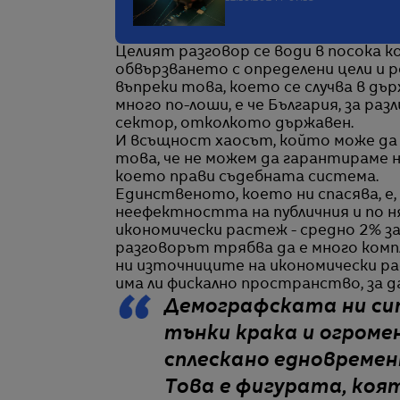
Целият разговор се води в посока к
обвързването с определени цели и р
въпреки това, което се случва в д
много по-лоши, е че България, за ра
сектор, отколкото държавен.
И всъщност хаосът, който може да 
това, че не можем да гарантираме ни
което прави съдебната система.
Единственото, което ни спасява, е
неефектността на публичния и по н
икономически растеж - средно 2% за
разговорът трябва да е много компл
ни източниците на икономически р
има ли фискално пространство, за д
Демографската ни сит
тънки крака и огромен
сплескано едновремен
Това е фигурата, коят