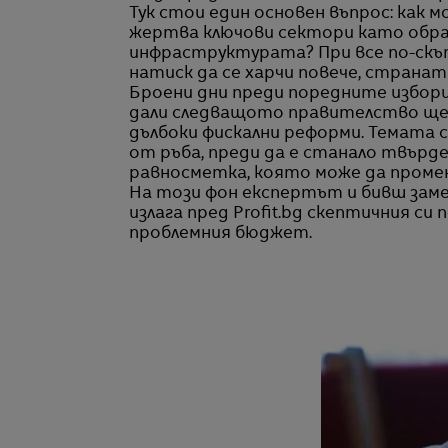
Тук стои един основен въпрос: как м
жертва ключови сектори като обра
инфраструктурата? При все по-скъп
натиск да се харчи повече, странат
Броени дни преди поредните избор
дали следващото правителство ще 
дълбоки фискални реформи. Темата с
от ръба, преди да е станало твърде 
равносметка, която може да промен
На този фон експертът и бивш зам
излага пред Profit.bg скептичния си
проблемния бюджет.