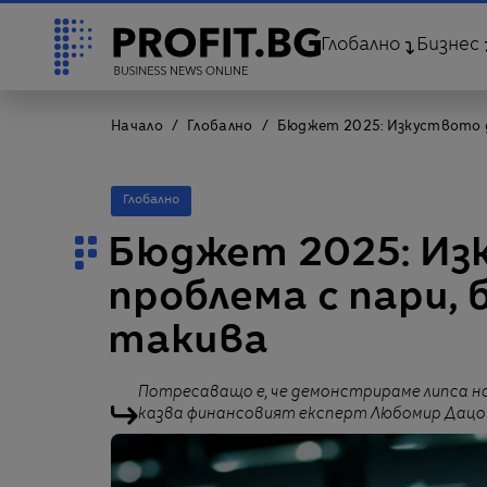
Глобално
Бизнес
Начало
Глобално
Бюджет 2025: Изкуството д
Глобално
Бюджет 2025: Из
проблема с пари, 
такива
Потресаващо е, че демонстрираме липса н
казва финансовият експерт Любомир Дацо