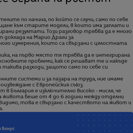
лите по начина, по който се случи, само по себе
ъщане към старите модели, в които има заплати и
ирани резултати. Този разговор трябва да е много
т доклада на Марио Драги за
ого измерения, които са свързани с цялостната
ика, на първо място тя трябва да е интегрирана
 основните проблеми, как се решават те и накъде
 такива разходи, защото само по себе си
нните системи и за пазара на труда, ние имаме
оизвеждане с Европейския съюз.
в България е изключително високо - мисля, че
 живота беше от 4 до 6 години между отделни
Видимо, това е свързано с качеството на живот и
а.
 бонус