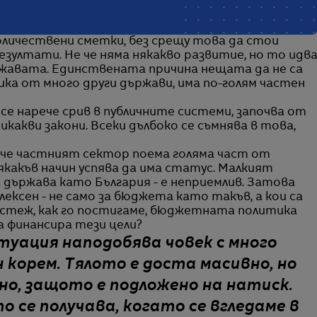
оличествени сметки, без срещу това да стои
езултати. Не че няма някакво развитие, но то идв
ържавата. Единствената причина нещата да не са
злика от много други държави, има по-голям частен
се нарече срив в публичните системи, започва от
какви закони. Всеки дълбоко се съмнява в това,
, че частният сектор поема голяма част от
якакъв начин успява да има статус. Малкият
 държава като България - е неприемлив. Затова
ексен - не само за бюджета като такъв, а кои са
астеж, как го постигаме, бюджетната политика
а финансира тези цели?
уация наподобява човек с много
 корем. Тялото е доста масивно, но
но, защото е подложено на натиск.
о се получава, когато се вгледаме в