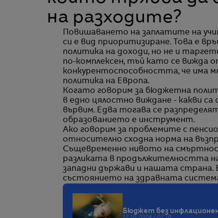
на разходите?
Повишаването на заплатите на учите
си е вид приоритизиране. Това е вр
политика на доходи, но не и таргет
по-комплексен, тъй като се вижда о
конкурентоспособността, че има мн
политика на Европа.
Когато говорим за бюджетна полит
в едно цялостно виждане - какви са
вървим. Едва тогава се разпределят
образованието е инструмент.
Ако говорим за проблемите с пенсио
относително сходна норма на възпр
Същевременно нивото на смъртност 
разликата в продължителността на
западни държави и нашата страна. 
състоянието на здравната систем
Бюджет без инфлационен
12.10.2024 / 07:18