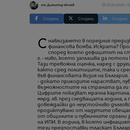
от Димитър Илчев
22.10.2024 / 0
Сподели
Сподели
Сподели
С навлизането в поредния предизборен етап България е изправена пред тиктакаща
финансова бомба. Искрата? Пр
според която дефицитът на ст
г. - ниво, което заплашва да потопи
Тази тревожна оценка, наред с дру
както сред политиците, така и сре
във финансовата визия на България
- докато приходите нарастват, пу
възможностите на страната да ги 
Цифрите показват мрачна картина. 
млрд. лв. през следващата година, а п
довеждайки до неустойчиво дългово
продиктувано от надутите обещани
от общините и публичните органи за
на ИПИ. В година, в която инфлация
тези предпоставки тласкат Българи