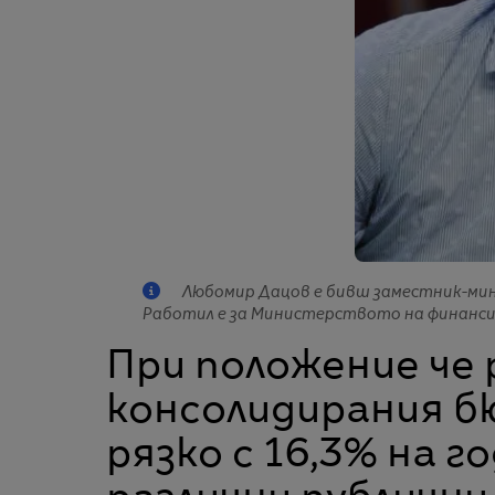
Любомир Дацов е бивш заместник-мин
Работил е за Министерството на финансит
При положение че
консолидирания 
рязко с 16,3% на г