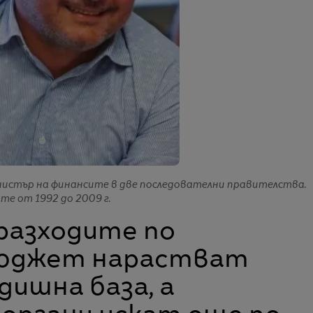
истър на финансите в две последователни правителства.
е от 1992 до 2009 г.
 разходите по
бюджет нарастват
одишна база, а