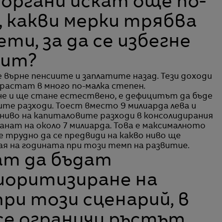
 органи искат още по-
, какви мерки трябва
ти, за да се избегне
цит?
е върне пенсиите и заплатите назад. Тези доходи
растат в много по-малка степен.
е и ще стане естествено, е дефицитът да бъде
те разходи. Тоест вместо 9 милиарда лева и
ниво на капиталовите разходи в консолидирания
анат на около 7 милиарда. Това е максималното
 е трудно да се предвиди на какво ниво ще
я на годината при този темп на развитие.
ат да бъдат
иоритизиране на
ри този сценарий, в
се ограничи ръстът