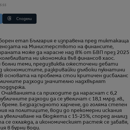
5:55
Сподели
огнозата на Министерството на финансите,
раната може да нарасне над 8% от БВП през 2025
 колебливата ни икономика във финансов хаос.
ги болни теми, предизвиква ожесточени дебати
д икономистите, разкривайки дълбоки пукнатини
. В основата на проблема стои критичен дисбаланс
бличните разходи значително надхвърлят
поддържа.
Очакванията са приходите да нараснат с 6,2
убличните разходи да се увеличат с 18,1 млрд. лв.,
 бреме. Безразсъдното харчене, до голяма степен
я на политиците, води до прекомерни искания
 увеличаване на бюджета с 15-25%, според анализ
та се охлажда, а икономическият растеж се забавя,
я в бурни води.