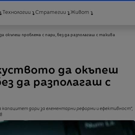
Технологии
Стратегии
Живот
а окъпеш проблема с пари, без да разполагаш с такива
куството да окъпеш
без да разполагаш с
а капацитет дори за елементарни реформи и ефективност“,
в