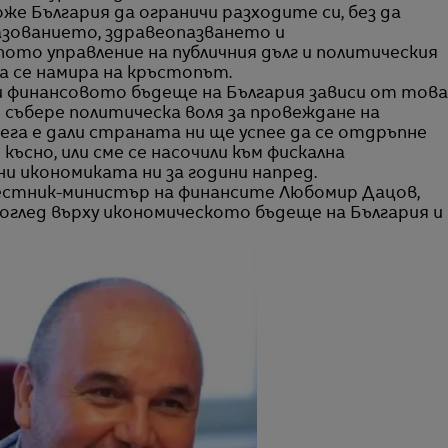
оже България да ограничи разходите си, без да
зованието, здравеопазването и
ото управление на публичния дълг и политическия
а се намира на кръстопът.
и финансовото бъдеще на България зависи от това
събере политическа воля за провеждане на
ега е дали страната ни ще успее да се отдръпне
късно, или сме се насочили към фискална
и икономиката ни за години напред.
естник-министър на финансите Любомир Дацов,
 поглед върху икономическото бъдеще на България и