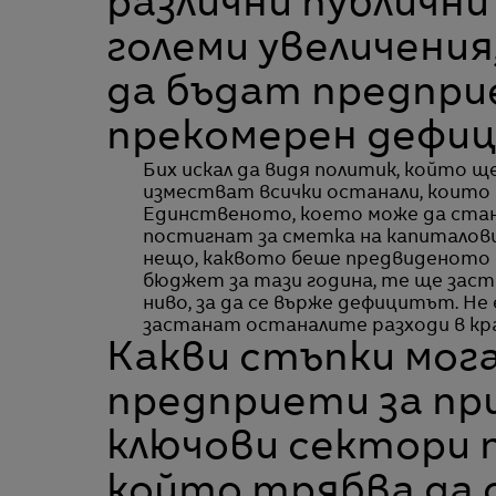
различни публични
големи увеличения
да бъдат предприе
прекомерен дефи
Бих искал да видя политик, който щ
изместват всички останали, които 
Единственото, което може да стан
постигнат за сметка на капиталови
нещо, каквото беше предвиденото 
бюджет за тази година, те ще заст
ниво, за да се върже дефицитът. Не
застанат останалите разходи в кра
Какви стъпки мог
предприети за пр
ключови сектори п
който трябва да 