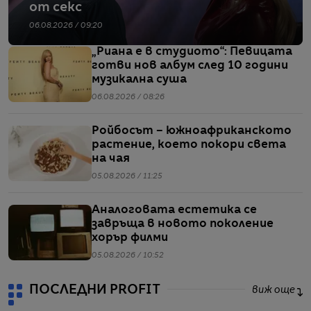
от секс
06.08.2026 / 09:20
„Риана е в студиото“: Певицата
готви нов албум след 10 години
музикална суша
06.08.2026 / 08:26
Ройбосът – южноафриканското
растение, което покори света
на чая
05.08.2026 / 11:25
Аналоговата естетика се
завръща в новото поколение
хорър филми
05.08.2026 / 10:52
ПОСЛЕДНИ PROFIT
виж още