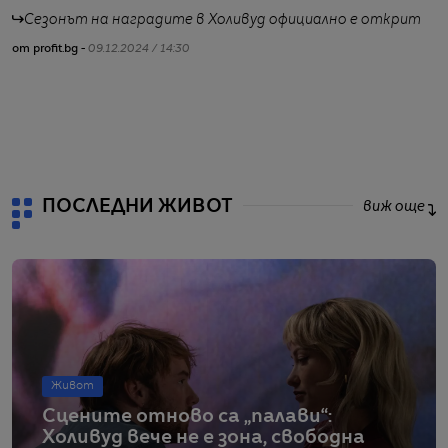
п
Сезонът на наградите в Холивуд официално е открит
от profit.bg -
09.12.2024 / 14:30
от
ПОСЛЕДНИ ЖИВОТ
виж още
Живот
Сцените отново са „палави“:
Холивуд вече не е зона, свободна