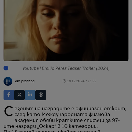
Youtube | Emilia Pérez Teaser Trailer (2024)
от profit.bg
18.12.2024 / 13:52
Сезонът на наградите е официален открит,
след като Международната филмова
академия обяви кратките списъци за 97-
ите награди „Оскар“ в 10 категории.