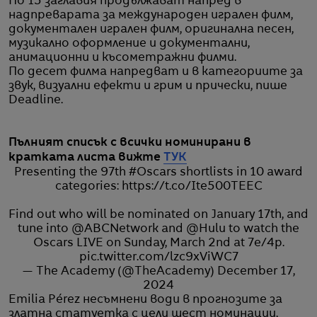
По 15 заглавия продължават напред в
надпреварата за международен игрален филм,
документален игрален филм, оригинална песен,
музикално оформление и документални,
анимационни и късометражни филми.
По десет филма напредват и в категориите за
звук, визуални ефекти и грим и прически, пише
Deadline.
Пълният списък с всички номинирани в
кратката листа вижте
ТУК
Presenting the 97th
#Oscars
shortlists in 10 award
categories:
https://t.co/Ite500TEEC
Find out who will be nominated on January 17th, and
tune into
@ABCNetwork
and
@Hulu
to watch the
Oscars LIVE on Sunday, March 2nd at 7e/4p.
pic.twitter.com/lzc9xViWC7
— The Academy (@TheAcademy)
December 17,
2024
Emilia Pérez несъмнени води в прогнозите за
златна статуетка с цели шест номинации,