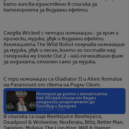
като липсва единствено в списъка за
категорията за визуални ефекти.
Следва Wicked с четири номинации - за грим и
прически, музика, звук и визуални ефекти.
Анимацията The Wild Robot получава номинация
за музика, звук и песен, което го поставя над
съперника му Inside Out 2 - най-печелившия филм
за годината, отличен само за музика.
С три номинации са Gladiator II и Alien: Romulus
на Paramount от света на Ридли Скот.
История за злото и емпатията:
Как Wicked стига от беден
лондонски апартамент до
Холивуд и Бродуей
24.11.2024 / 13:28
В списъка са още Beetlejuice Beetlejuice,
Deadpool & Wolverine, Nosferatu, Blitz, Better Man,
Twisters, Mufasa: The Lion King, Will & Harper,