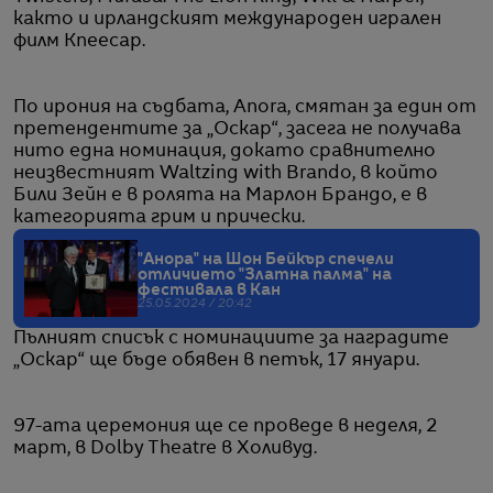
както и ирландският международен игрален
филм Kneecap.
По ирония на съдбата, Anora, смятан за един от
претендентите за „Оскар“, засега не получава
нито една номинация, докато сравнително
неизвестният Waltzing with Brando, в който
Били Зейн е в ролята на Марлон Брандо, е в
категорията грим и прически.
"Анора" на Шон Бейкър спечели
отличието "Златна палма" на
фестивала в Кан
25.05.2024 / 20:42
Пълният списък с номинациите за наградите
„Оскар“ ще бъде обявен в петък, 17 януари.
97-ата церемония ще се проведе в неделя, 2
март, в Dolby Theatre в Холивуд.