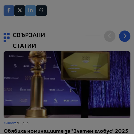
СВЪРЗАНИ
СТАТИИ
Живот
/
Сцена
Ж
Обявиха номинациите за "Златен глобус" 2025
„