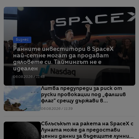
Бизнес
Ранните инвеститори в SpaceX
най-сетне могат да продават
дяловете си. Таймингът не е
идеален
06.08.2026 / 11:48
Литва предупреди за риск от
руски провокации под „фалшив
флаг“ срещу държави в
Балтийския регион
06.08.2026 / 11:39
Сблъсъкът на ракета на SpaceX с
Луната може да предостави
ценни данни за бъдещите лунни