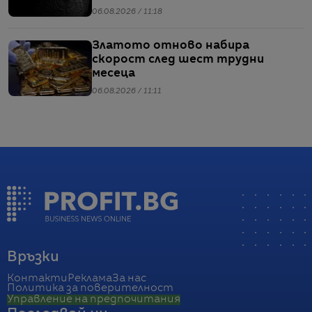
мисии
06.08.2026 / 11:18
Златото отново набира
скорост след шест трудни
месеца
06.08.2026 / 11:11
Връзки
Контакти
Реклама
За нас
Политика за поверителност
Управление на предпочитания