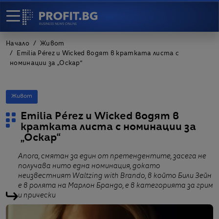
Начало
Живот
Emilia Pérez и Wicked водят в кратката листа с
номинации за „Оскар“
Живот
Emilia Pérez и Wicked водят в
кратката листа с номинации за
„Оскар“
Anora, смятан за един от претендентите, засега не
получава нито една номинация, докато
неизвестният Waltzing with Brando, в който Били Зейн
е в ролята на Марлон Брандо, е в категорията за грим
и прически