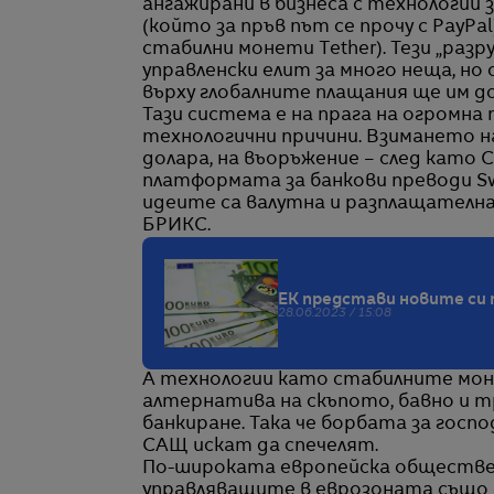
ангажирани в бизнеса с технологии 
(който за пръв път се прочу с PayPa
стабилни монети Tether). Тези „раз
управленски елит за много неща, но 
върху глобалните плащания ще им до
Тази система е на прага на огромна 
технологични причини. Взимането н
долара, на въоръжение – след като
платформата за банкови преводи Sw
идеите са валутна и разплащателна
БРИКС.
ЕК представи новите си 
28.06.2023 / 15:08
А технологии като стабилните мон
алтернатива на скъпото, бавно и т
банкиране. Така че борбата за госп
САЩ искат да спечелят.
По-широката европейска обществен
управляващите в еврозоната също с