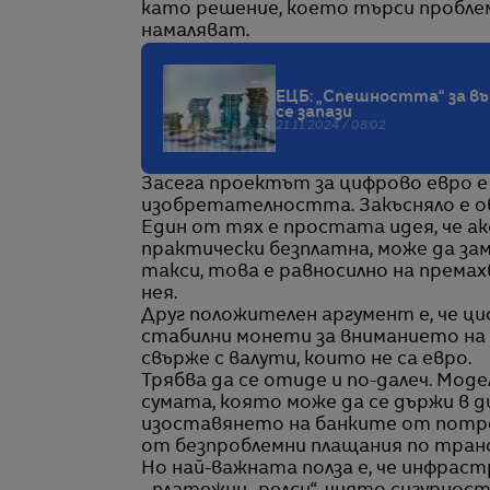
като решение, което търси проблем
намаляват.
ЕЦБ: „Спешността“ за в
се запази
21.11.2024 / 08:02
Засега проектът за цифрово евро 
изобретателността. Закъсняло е об
Един от тях е простата идея, че а
практически безплатна, може да з
такси, това е равносилно на премах
нея.
Друг положителен аргумент е, че ц
стабилни монети за вниманието на м
свърже с валути, които не са евро.
Трябва да се отиде и по-далеч. Моде
сумата, която може да се държи в д
изоставянето на банките от потре
от безпроблемни плащания по транс
Но най-важната полза е, че инфра