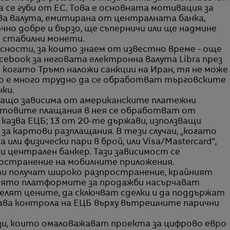
 се губи от ЕС. Това е основната мотивация за
ва валута, емитирана от централната банка,
но добре и бързо, ще съперничи или ще надмине
 стабилни монети.
асности, за които знаем от известно време - още
cebook за неговата електронна валута Libra през
е когато Тръмп наложи санкции на Иран, тя не може
о е много трудно да се обработват търговските
ки.
иращо зависима от американските платежни
ртовите плащания в нея се обработват от
казва ЕЦБ; 13 от 20-те държави, използващи
а картови разплащания. В тези случаи, „когато
или физически пари в брой, или Visa/Mastercard“,
ки централен банкер. Тази зависимост се
ространение на мобилните приложения.
и получат широко разпространение, крайният
 която платформите за продажби насърчават
елят цените, да сключват сделки и да поддържат
пава контрола на ЕЦБ върху вътрешните парични
зи, които омаловажават проекта за цифрово евро