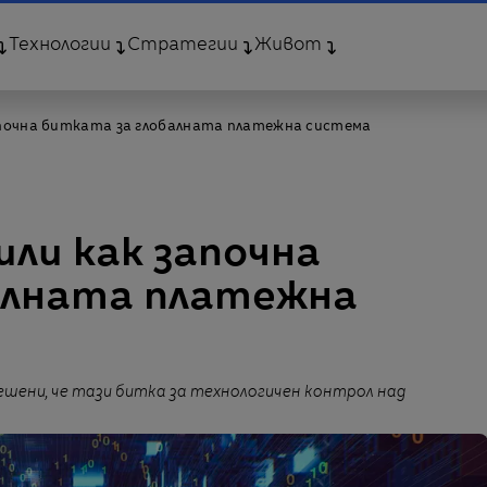
Технологии
Стратегии
Живот
апочна битката за глобалната платежна система
ли как започна
алната платежна
шени, че тази битка за технологичен контрол над