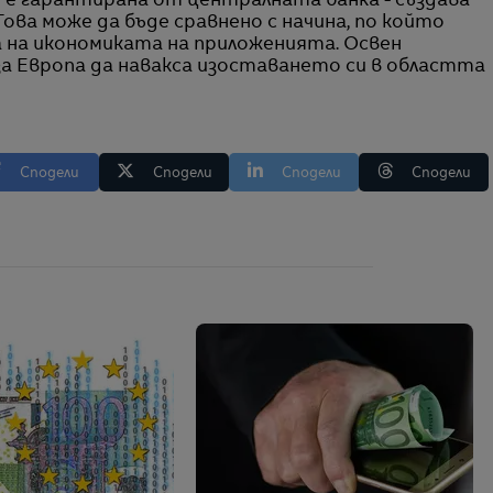
т е гарантирана от централната банка - създава
Това може да бъде сравнено с начина, по който
на икономиката на приложенията. Освен
а Европа да навакса изоставането си в областта
Сподели
Сподели
Сподели
Сподели