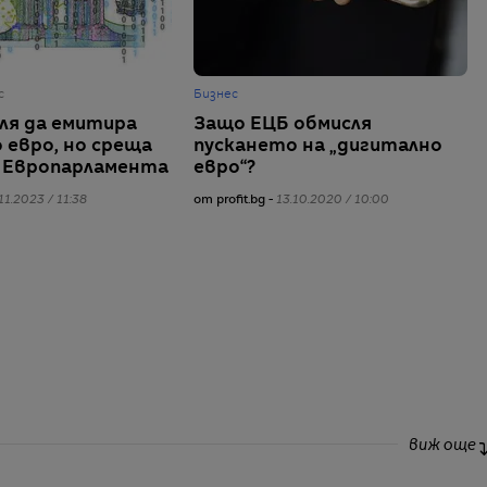
с
Бизнес
ля да емитира
Защо ЕЦБ обмисля
 евро, но среща
пускането на „дигитално
 Европарламента
евро“?
11.2023 / 11:38
от profit.bg -
13.10.2020 / 10:00
виж още