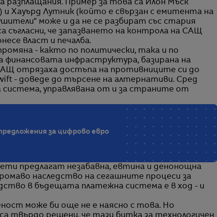
за разплащания. Пример за това са Илон Мъск
l) и Хауърд Лутник (който е свързан с емитента на
рушители“ може и да не се разбират със стария
са съгласни, че запазването на контрола на САЩ
несе власт и печалба.
промяна - както по политически, така и по
а финансовата инфраструктура, базирана на
 САЩ отрязаха достъпа на противниците си до
ift - доведе до търсене на алтернативи. Сред
 система, управлявана от и за страните от
предложения за цифрово евро
ети предлагат незабавна, евтина и денонощна
ромаво наследство на сегашните процеси за
одство в бъдещата платежна система е в ход - и
ост може би още не е наясно с това. Но
а твърдо решени, че тази битка за технологичен