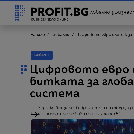
Глобално
Бизнес
Начало
Глобално
Цифровото евро или как з
Глобално
Цифровото евро и
битката за глоб
система
Управляващите в еврозоната са твърдо ре
икономиката не бива да се губи от ЕС