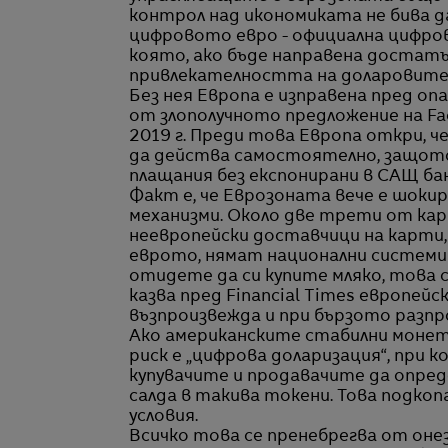
контрол над икономиката не бива да
цифровото евро - официална цифро
която, ако бъде направена достатъч
привлекателността на доларовите
Без нея Европа е изправена пред оп
от злополучното предложение на Fa
2019 г. Преди това Европа откри, ч
да действа самостоятелно, защот
плащания без експонирани в САЩ бан
Факт е, че Еврозоната вече е шок
механизми. Около две трети от ка
неевропейски доставчици на карти, 
еврото, нямат национални системи з
отидете да си купите мляко, това са 
казва пред Financial Times европейс
възпроизвежда и при бързото разп
Ако американските стабилни монет
риск е „цифрова доларизация“, при
купувачите и продавачите да опред
салда в такива токени. Това подко
условия.
Всичко това се пренебрегва от оне