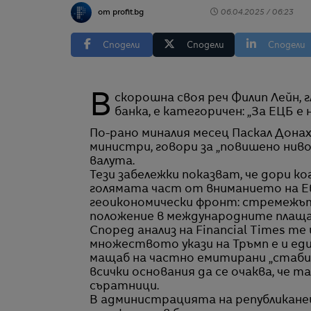
от profit.bg
06.04.2025 / 06:23
Сподели
Сподели
Сподели
В скорошна своя реч Филип Лейн, главен икономист на Европейската централна
банка, е категоричен: „За ЕЦБ е
По-рано миналия месец Паскал Дона
министри, говори за „повишено нив
валута.
Тези забележки показват, че дори 
голямата част от вниманието на Ев
геоикономически фронт: стремежъ
положение в международните плаща
Според анализ на Financial Times т
множеството укази на Тръмп е и ед
мащаб на частно емитирани „стабил
всички основания да се очаква, че 
съратници.
В администрацията на републикане