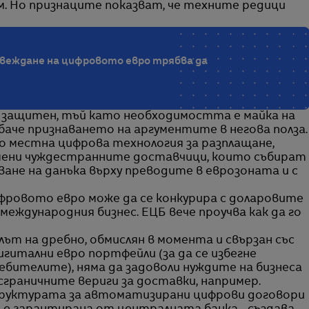
. Но признаците показват, че техните редици
ъвеждане на цифровото евро трябва да
е защитен, тъй като необходимостта е майка на
аче признаването на аргументите в негова полза.
ко местна цифрова технология за разплащане,
амени чуждестранните доставчици, които събират
ване на данъка върху преводите в еврозоната и с
ифровото евро може да се конкурира с доларовите
еждународния бизнес. ЕЦБ вече проучва как да го
лът на дребно, обмислян в момента и свързан със
игитални евро портфейли (за да се избегне
бителите), няма да задоволи нуждите на бизнеса
граничните вериги за доставки, например.
структурата за автоматизирани цифрови договори