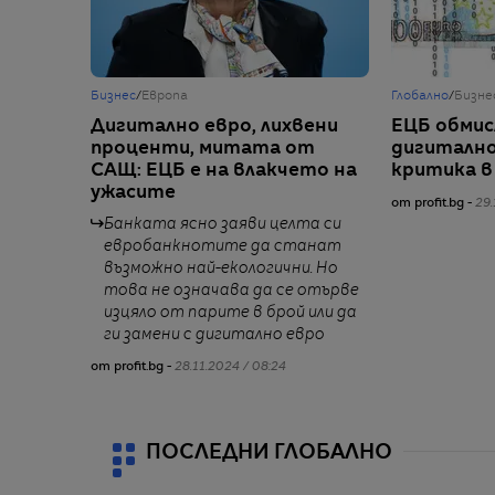
Бизнес
/
Европа
Глобално
/
Бизне
Дигитално евро, лихвени
ЕЦБ обмис
проценти, митата от
дигитално
САЩ: ЕЦБ е на влакчето на
критика в
ужасите
от profit.bg -
29.
Банката ясно заяви целта си
евробанкнотите да станат
възможно най-екологични. Но
това не означава да се отърве
изцяло от парите в брой или да
ги замени с дигитално евро
от profit.bg -
28.11.2024 / 08:24
ПОСЛЕДНИ ГЛОБАЛНО