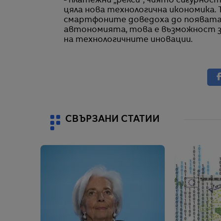
- платежни „релси“, чиято сигурнос
цяла нова технологична икономика. 
смартфоните доведоха до появата 
автономията, това е възможност з
на технологичните иновации.
СВЪРЗАНИ СТАТИИ