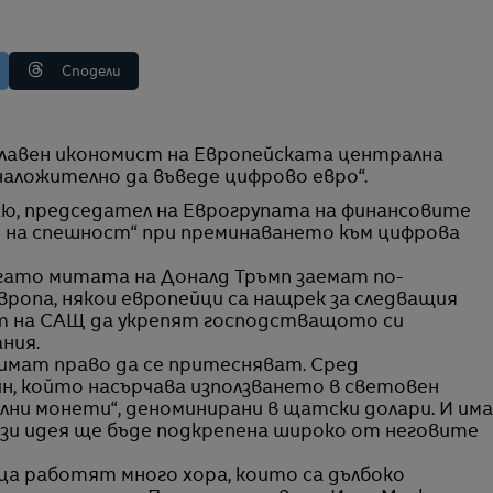
Сподели
 наложително да въведе цифрово евро“.
хю, председател на Еврогрупата на финансовите
о на спешност“ при преминаването към цифрова
когато митата на Доналд Тръмп заемат по-
ропа, някои европейци са нащрек за следващия
т на САЩ да укрепят господстващото си
ния.
е имат право да се притесняват. Сред
ин, който насърчава използването в световен
ни монети“, деноминирани в щатски долари. И има
тази идея ще бъде подкрепена широко от неговите
ца работят много хора, които са дълбоко