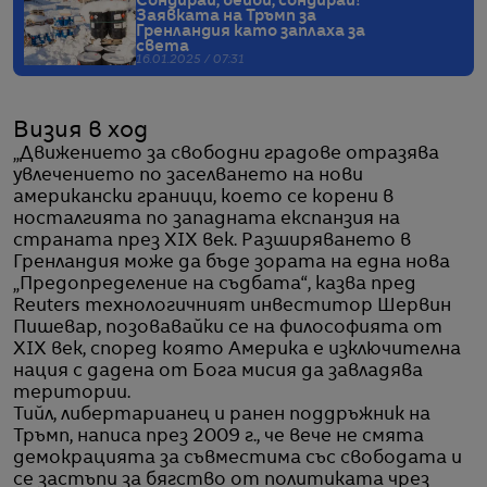
Сондирай, бейби, сондирай!
Заявката на Тръмп за
Гренландия като заплаха за
света
16.01.2025 / 07:31
Визия в ход
„Движението за свободни градове отразява
увлечението по заселването на нови
американски граници, което се корени в
носталгията по западната експанзия на
страната през XIX век. Разширяването в
Гренландия може да бъде зората на една нова
„Предопределение на съдбата“, казва пред
Reuters технологичният инвеститор Шервин
Пишевар, позовавайки се на философията от
XIX век, според която Америка е изключителна
нация с дадена от Бога мисия да завладява
територии.
Тийл, либертарианец и ранен поддръжник на
Тръмп, написа през 2009 г., че вече не смята
демокрацията за съвместима със свободата и
се застъпи за бягство от политиката чрез