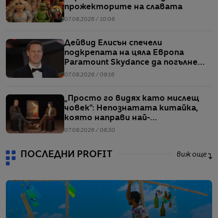
прожекторите на славата
07.08.2026 / 10:06
Дейвид Елисън спечели
подкрепата на цяла Европа
Paramount Skydance да погълне
WBD
07.08.2026 / 09:16
„Просто го видях като мислещ
човек“: Непознатата китайка,
която направи най-
коментираното интервю с
07.08.2026 / 08:30
Кристофър Нолан
ПОСЛЕДНИ PROFIT
виж още