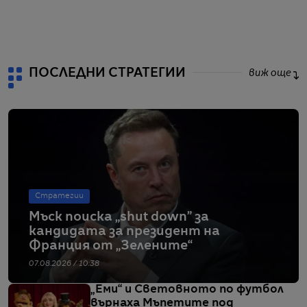
от
ПОСЛЕДНИ СТРАТЕГИИ
виж още
Стратегии
Мъск поиска „shut down” за
кандидата за президент на
Франция от „Зелените“
07.08.2026 / 10:38
„Еми“ и Световното по футбол
върнаха Мъпетите под