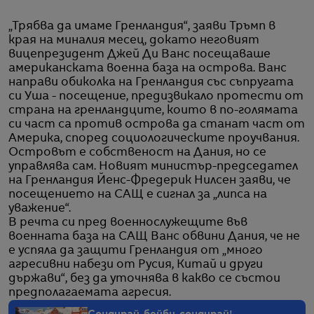
„Трябва да имаме Гренландия“, заяви Тръмп в
края на миналия месец, докато неговият
вицепрезидент Джей Ди Ванс посещаваше
американската военна база на острова. Ванс
направи обиколка на Гренландия със съпругата
си Уша - посещение, предизвикало протести от
страна на гренландците, които в по-голямата
си част са против острова да станат част от
Америка, според социологическите проучвания.
Островът е собственост на Дания, но се
управлява сам. Новият министър-председател
на Гренландия Йенс-Фредерик Нилсен заяви, че
посещението на САЩ е сигнал за „липса на
уважение“.
В речта си пред военнослужещите във
военната база на САЩ Ванс обвини Дания, че не
е успяла да защити Гренландия от „много
агресивни набези от Русия, Китай и други
държави“, без да уточнява в какво се състои
предполагаемата агресия.