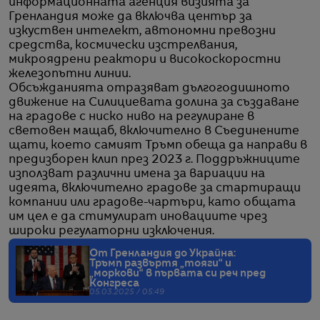
информационната агенция визията за
Гренландия може да включва център за
изкуствен интелект, автономни превозни
средства, космически изстрелвания,
микроядрени реактори и високоскоростни
железопътни линии.
Обсъжданията отразяват дългогодишното
движение на Силициевата долина за създаване
на градове с ниско ниво на регулиране в
световен мащаб, включително в Съединените
щати, което самият Тръмп обеща да направи в
предизборен клип през 2023 г. Поддръжниците
използват различни имена за вариации на
идеята, включително градове за стартиращи
компании или градове-чартъри, като общата
им цел е да стимулират иновациите чрез
широки регулаторни изключения.
От Гренландия до Украйна:
Тръмп развъртя „тояги“ и
„моркови“ в първата си реч пред
Конгреса
05.03.2025 / 05:49