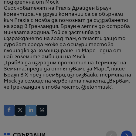
подкрепяна от Мъск.
Съоснователят на Praxis Драйден Браун
коментира, че други компании са се обърнали
към Praxis с молба да помогнат за създаването
на град в Гренландия. Браун е летял до острова
миналата година. Той се застъпва за
изграждането на град там, отчасти защото
суроват среда може да осигури тестова
площадка за колонизиране на Марс - една от
най-големите амбиции на Мъск.
„Трябва да изградим прототип на Терминус на
Земята, преди да отпътуваме за Марс“, пише
Браун в X през ноември, използвайки термина на
Мъск за селище на червената планета. „Вярвам,
че Гренландия е това място, @elonmusk“.
СВЪРЗАНИ