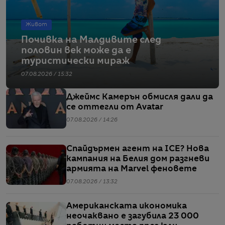
Живот
Почивка на Малдивите след
половин век може да е
туристически мираж
07.08.2026 / 15:32
Джеймс Камерън обмисля дали да
се оттегли от Avatar
07.08.2026 / 14:26
Спайдърмен агент на ICE? Нова
кампания на Белия дом разгневи
армията на Marvel феновете
07.08.2026 / 13:32
Американската икономика
неочаквано е загубила 23 000