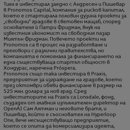
Тиел е инвестирал заедно с Андресен и Пишевар
в Pronomos Capital, компания за рисков капитал,
която е стартирала половин дузина проекти за
„свободни“ градове в световен мащаб, според
основателя ѝ Патри Фридман, внук на
известния икономист на свободния пазар
Милтън Фридман. Повечето проекти на
Pronomos са в процес на разработване и
преговори с различни правителства, но
компанията е помогнала за финансирането на
една съществуваща стартъп общност в
Хондурас, наречена Próspera.
Pronomos също така инвестира в Praxis,
предприятие за изграждане на градове, което
през октомври обяви финансиране в размер на
525 млн. долара за нов град. Сред
инвеститорите на Praxis са Lonsdale, фонд,
създаден от главния изпълнителен директор на
OpenAI Сам Алтман и неговите братя, и
Пишевар, който е съосновател на Hyperloop
One, вече несъществуващо предприятие,
което се опита да комерсиализира идеята,