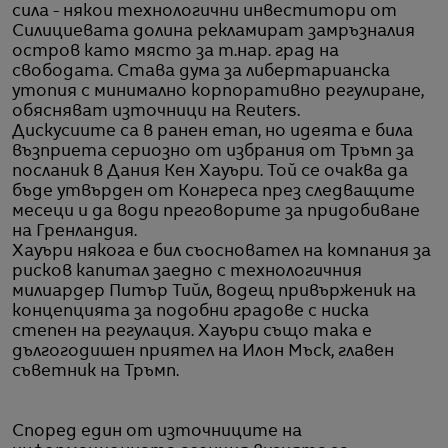
сила - някои технологични инвеститори от
Силициевата долина рекламират замръзналия
остров като място за т.нар. град на
свободата. Става дума за либертарианска
утопия с минимално корпоративно регулиране,
обясняват източници на Reuters.
Дискусиите са в ранен етап, но идеята е била
възприета сериозно от избрания от Тръмп за
посланик в Дания Кен Хауъри. Той се очаква да
бъде утвърден от Конгреса през следващите
месеци и да води преговорите за придобиване
на Гренландия.
Хауъри някога е бил съосновател на компания за
рисков капитал заедно с технологичния
милиардер Питър Тийл, водещ привърженик на
концепцията за подобни градове с ниска
степен на регулация. Хауъри също така е
дългогодишен приятел на Илон Мъск, главен
съветник на Тръмп.
Според един от източниците на