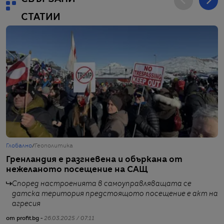
СТАТИИ
Глобално
/
Геополитика
Г
Гренландия е разгневена и объркана от
Е
нежеланото посещение на САЩ
с
в
Според настроенията в самоуправляващата се
датска територия предстоящото посещение е акт на
агресия
от profit.bg -
26.03.2025 / 07:11