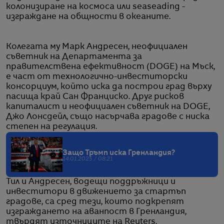
колонизиране на космоса или seaseading -
изграждане на общности в океаните.
Колегата му Марк Андресен, неофициален
съветник на Департамента за
правителствена ефективност (DOGE) на Мъск,
е част от технологично-инвеститорски
консорциум, който иска да построи град върху
пасища край Сан Франциско. Друг рисков
капиталист и неофициален съветник на DOGE,
Джо Лонсдейл, също насърчава градове с ниска
степен на регулация.
Защо Тръмп иска Гренландия?
14.01.2025 / 08:21
Тил и Андресен, водещи поддръжници и
инвеститори в движението за стартъп
градове, са сред тези, които подкрепят
изграждането на аванпост в Гренландия,
твърдят източниците на Reuters.