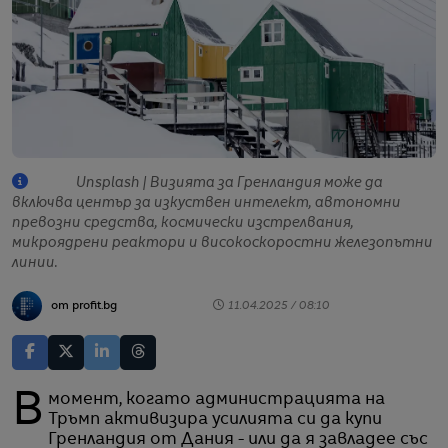
Unsplash | Визията за Гренландия може да
включва център за изкуствен интелект, автономни
превозни средства, космически изстрелвания,
микроядрени реактори и високоскоростни железопътни
линии.
от profit.bg
11.04.2025 / 08:10
В момент, когато администрацията на
Тръмп активизира усилията си да купи
Гренландия от Дания - или да я завладее със