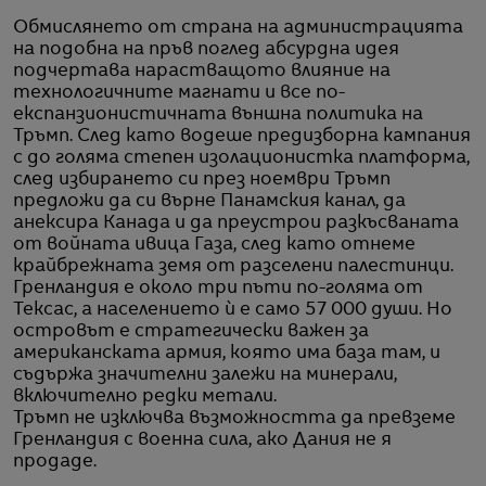
Обмислянето от страна на администрацията
на подобна на пръв поглед абсурдна идея
подчертава нарастващото влияние на
технологичните магнати и все по-
експанзионистичната външна политика на
Тръмп. След като водеше предизборна кампания
с до голяма степен изолационистка платформа,
след избирането си през ноември Тръмп
предложи да си върне Панамския канал, да
анексира Канада и да преустрои разкъсваната
от войната ивица Газа, след като отнеме
крайбрежната земя от разселени палестинци.
Гренландия е около три пъти по-голяма от
Тексас, а населението ѝ е само 57 000 души. Но
островът е стратегически важен за
американската армия, която има база там, и
съдържа значителни залежи на минерали,
включително редки метали.
Тръмп не изключва възможността да превземе
Гренландия с военна сила, ако Дания не я
продаде.