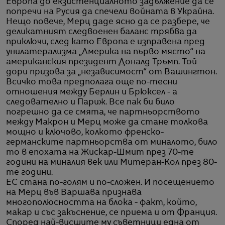
Европа до екзистенциалното задължение да се
попречи на Русия да спечели войната в Украйна.
Нещо повече, Мерц даде ясно да се разбере, че
деликатният следвоенен баланс трябва да
приключи, след като Европа е изправена пред
унилатерализма „Америка на първо място“ на
американския президент Доналд Тръмп. Той
дори призова за „независимост“ от Вашингтон.
Всичко това предполага още по-тесни
отношения между Берлин и Брюксел - а
следователно и Париж. Все пак би било
погрешно да се смята, че партньорството
между Макрон и Мерц може да стане толкова
мощно и ключово, колкото френско-
германските партньорства от миналото, било
то в епохата на Жискар-Шмит през 70-те
години на миналия век или Митеран-Кол през 80-
те години.
ЕС стана по-голям и по-сложен. И посещението
на Мерц във Варшава признава
многополюсността на блока - факт, който,
макар и със закъснение, се приема и от Франция.
Според най-висшите му съветници една от