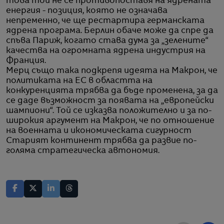
това той не се противопоставя на ядрената
енергия - позиция, която не означава
непременно, че ще рестартира германската
ядрена програма. Берлин обаче може да спре да
спъва Париж, когато става дума за „зелените“
качества на огромната ядрена индустрия на
Франция.
Мерц също така подкрепя идеята на Макрон, че
политиката на ЕС в областта на
конкуренцията трябва да бъде променена, за да
се даде възможност за появата на „европейски
шампиони“. Той се изказва положително и за по-
широкия аргумент на Макрон, че по отношение
на военната и икономическата сигурност
Старият континент трябва да развие по-
голяма стратегическа автономия.