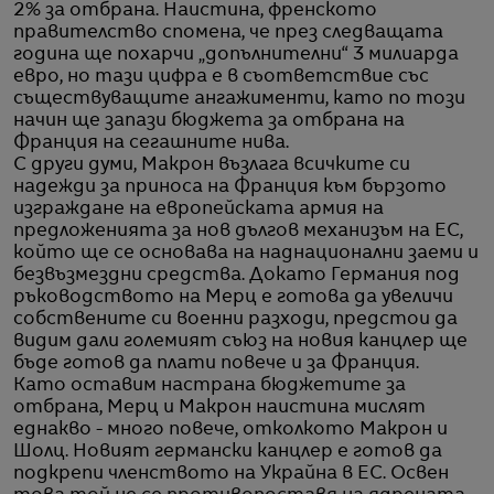
2% за отбрана. Наистина, френското
правителство спомена, че през следващата
година ще похарчи „допълнителни“ 3 милиарда
евро, но тази цифра е в съответствие със
съществуващите ангажименти, като по този
начин ще запази бюджета за отбрана на
Франция на сегашните нива.
С други думи, Макрон възлага всичките си
надежди за приноса на Франция към бързото
изграждане на европейската армия на
предложенията за нов дългов механизъм на ЕС,
който ще се основава на наднационални заеми и
безвъзмездни средства. Докато Германия под
ръководството на Мерц е готова да увеличи
собствените си военни разходи, предстои да
видим дали големият съюз на новия канцлер ще
бъде готов да плати повече и за Франция.
Като оставим настрана бюджетите за
отбрана, Мерц и Макрон наистина мислят
еднакво - много повече, отколкото Макрон и
Шолц. Новият германски канцлер е готов да
подкрепи членството на Украйна в ЕС. Освен