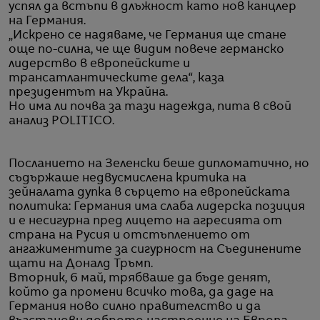
успял да встъпи в длъжност като нов канцлер
на Германия.
„Искрено се надяваме, че Германия ще стане
още по-силна, че ще видим повече германско
лидерство в европейските и
трансатлантическите дела“, каза
президентът на Украйна.
Но има ли почва за тази надежда, пита в свой
анализ POLITICO.
Посланието на Зеленски беше дипломатично, но
съдържаше недвусмислена критика на
зейналата дупка в сърцето на европейската
политика: Германия има слаба лидерска позиция
и е несигурна пред лицето на агресията от
страна на Русия и отстъплението от
ангажиментите за сигурност на Съединените
щати на Доналд Тръмп.
Вторник, 6 май, трябваше да бъде денят,
който да промени всичко това, да даде на
Германия ново силно правителство и да