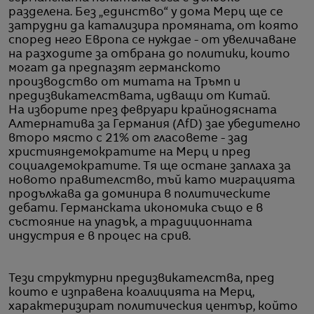
разделена. Без „единство“ у дома Мерц ще се
затрудни да катализира промяната, от която
според него Европа се нуждае - от увеличаване
на разходите за отбрана до политики, които
могат да предпазят германското
производство от митата на Тръмп и
предизвикателствата, идващи от Китай.
На изборите през февруари крайнодясната
Алтернатива за Германия (AfD) зае убедително
второ място с 21% от гласовете - зад
християндемократите на Мерц и пред
социалдемократите. Тя ще остане заплаха за
новото правителство, тъй като миграцията
продължава да доминира в политическите
дебати. Германската икономика също е в
състояние на упадък, а традиционната
индустрия е в процес на срив.
Тези структурни предизвикателства, пред
които е изправена коалицията на Мерц,
характеризират политическия център, който