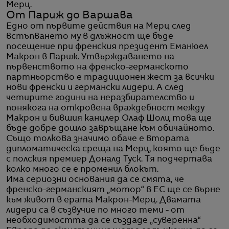
Мерц.
От Париж до Варшава
Едно от първите действия на Мерц след
встъпването му в длъжност ще бъде
посещение при френския президент Еманюел
Макрон в Париж. Утвърждаването на
първенството на френско-германското
партньорство е традиционен жест за всички
нови френски и германски лидери. А след
четирите години на неразбирателство и
понякога на откровена враждебност между
Макрон и бившия канцлер Олаф Шолц това ще
бъде добре дошло завръщане към обичайното.
Също толкова значимо обаче е втората
дипломатическа среща на Мерц, която ще бъде
с полския премиер Доналд Туск. Тя подчертава
колко много се е променил блокът.
Има сериозни основания да се смята, че
френско-германският „мотор“ в ЕС ще се върне
към живот в ерата Макрон-Мерц. Двамата
лидери са в съзвучие по много теми - от
необходимостта да се създаде „суверенна“