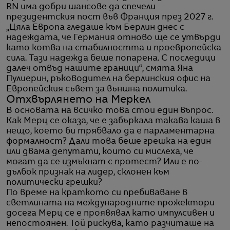
RN има добри шансове да спечели
президентския пост във Франция през 2027 г.
„Цяла Европа гледаше към Берлин днес с
надеждата, че Германия отново ще се утвърди
като котва на стабилността и проевропейска
сила. Тази надежда беше попарена. С последици
далеч отвъд нашите граници“, смята Яна
Пулиерин, ръководител на берлинския офис на
Европейския съвет за външна политика.
Отхвърлянето на Меркел
В основата на всичко това стои един въпрос.
Как Мерц се оказа, че е забъркала такава каша в
нещо, което би трябвало да е парламентарна
формалност? Дали това беше грешка на един
или двама депутати, които си мислеха, че
могат да се измъкнат с протест? Или е по-
дълбок признак на лидер, склонен към
политически грешки?
По време на краткото си пребиваване в
светлината на международните прожектори
досега Мерц се е проявявал като импулсивен и
непостоянен. Той рискува, като разчиташе на