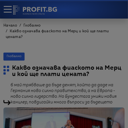
Начало
Глобално
Какво означава фиаското на Мерц и кой ще плати
цената?
Глобално
Какво означава фиаското на Мерц
и кой ще плати цената?
6 май трябваше да бъде денят, който да даде на
Германия ново силно правителство, а на Европа -
ново силно лидерство. Но Бундестага унижи новия
канцлер, повдигайки много въпроси за бъдещето