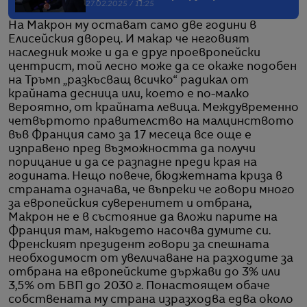
27.02.2025 / 11:25
На Макрон му остават само две години в
Елисейския дворец. И макар че неговият
наследник може и да е друг проевропейски
центрист, той лесно може да се окаже подобен
на Тръмп „разкъсващ всичко“ радикал от
крайната десница или, което е по-малко
вероятно, от крайната левица. Междувременно
четвъртото правителство на малцинството
във Франция само за 17 месеца все още е
изправено пред възможността да получи
порицание и да се разпадне преди края на
годината. Нещо повече, бюджетната криза в
страната означава, че въпреки че говори много
за европейския суверенитет и отбрана,
Макрон не е в състояние да вложи парите на
Франция там, накъдето насочва думите си.
Френският президент говори за спешната
необходимост от увеличаване на разходите за
отбрана на европейските държави до 3% или
3,5% от БВП до 2030 г. Понастоящем обаче
собствената му страна изразходва едва около