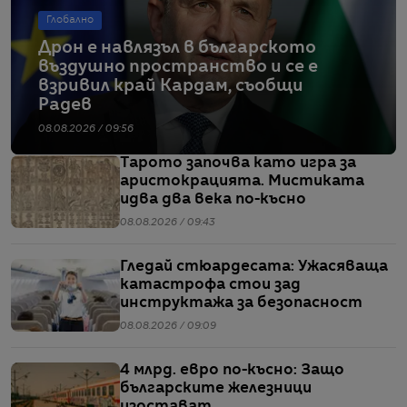
Глобално
Дрон е навлязъл в българското
въздушно пространство и се е
взривил край Кардам, съобщи
Радев
08.08.2026 / 09:56
Тарото започва като игра за
аристокрацията. Мистиката
идва два века по-късно
08.08.2026 / 09:43
Гледай стюардесата: Ужасяваща
катастрофа стои зад
инструктажа за безопасност
08.08.2026 / 09:09
4 млрд. евро по-късно: Защо
българските железници
изостават