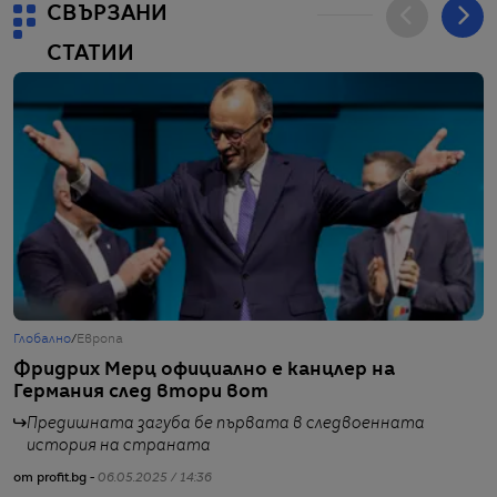
СВЪРЗАНИ
СТАТИИ
Глобално
/
Европа
Г
Фридрих Мерц официално е канцлер на
М
Германия след втори вот
р
Предишната загуба бе първата в следвоенната
история на страната
от profit.bg -
06.05.2025 / 14:36