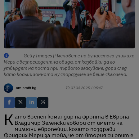
Getty Images | Членовете на Бундестага унижиха
Мерц с безпрецедентна обида, отказвайки да го
утвърдят на поста при първото гласуване, дори след
като коалиционното му споразумение беше сключено.
от profit.bg
07.05.2025 / 05:47
Като военен командир на фронта в Европа
Владимир Зеленски говори от името на
милиони европейци, когато поздрави
Фридрих Мерц за това, че от втория си опит е