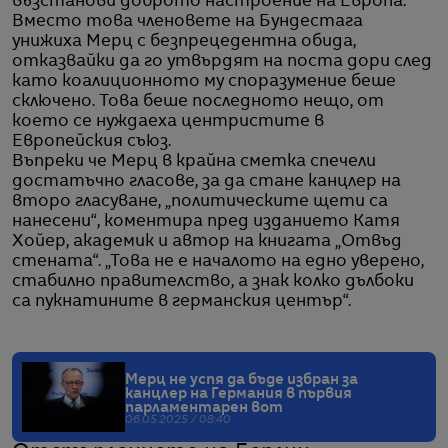
възстанови доброто настроение на Европа.
Вместо това членовете на Бундестага
унижиха Мерц с безпрецедентна обида,
отказвайки да го утвърдят на поста дори след
като коалиционното му споразумение беше
сключено. Това беше последното нещо, от
което се нуждаеха центристите в
Европейския съюз.
Въпреки че Мерц в крайна сметка спечели
достатъчно гласове, за да стане канцлер на
второ гласуване, „политическите щети са
нанесени“, коментира пред изданието Катя
Хойер, академик и автор на книгата „Отвъд
стената“. „Това не е началото на едно уверено,
стабилно правителство, а знак колко дълбоки
са пукнатините в германския център“.
Мерц не успя да бъде избран за
канцлер на Германия в първия
парламентарен вот
06.05.2025 / 08:40