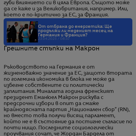
губи влиянието си в цяла Европа. Същото може
да се каже и за Великобритания, например. Или,
което е по-критично за ЕС, за Франция.
От отбрана до енергетика: Ще
продължи ли меденият месец на
Германия и Франция?
23.04.2025 / 08:10
Грешните стъпки на Макрон
Ръководството на Германия е от
жизненоважно значение за ЕС, защото втората
по големина икономика в блока не може да
избегне собствените си политически
заплитания. Миналата година френският
президент Еманюел Макрон рискува с
предсрочни избори в опит да смаже
крайнодясната партия „Национален сбор” (RN),
но вместо това получи висящ парламент,
който не е в състояние да постигне съгласие по
почти нищо. Последните социологически
проучвания сочат, че Жордан Бардела от