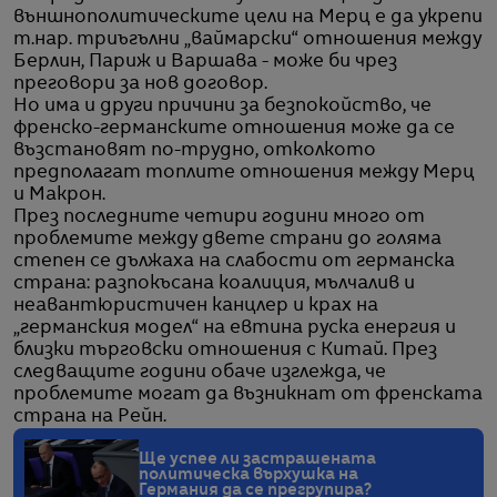
външнополитическите цели на Мерц е да укрепи
т.нар. триъгълни „ваймарски“ отношения между
Берлин, Париж и Варшава - може би чрез
преговори за нов договор.
Но има и други причини за безпокойство, че
френско-германските отношения може да се
възстановят по-трудно, отколкото
предполагат топлите отношения между Мерц
и Макрон.
През последните четири години много от
проблемите между двете страни до голяма
степен се дължаха на слабости от германска
страна: разпокъсана коалиция, мълчалив и
неавантюристичен канцлер и крах на
„германския модел“ на евтина руска енергия и
близки търговски отношения с Китай. През
следващите години обаче изглежда, че
проблемите могат да възникнат от френската
страна на Рейн.
Ще успее ли застрашената
политическа върхушка на
Германия да се прегрупира?