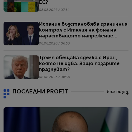
ЕС?
08.08.2026 / 07:11
Испания възстановява граничния
контрол с Италия на фона на
нарастващото напрежение
заради мигрантите
08.08.2026 / 06:53
Тръмп обещава сделка с Иран,
която не идва. Защо пазарите
празнуват?
08.08.2026 / 06:36
ПОСЛЕДНИ PROFIT
виж още