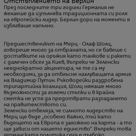
Отстъплението на Берлин
През последните три години Германия не
желаеше да изпълнява традиционната си роля
на европейски лидер. Берлин дори на моменти я
избягваше напълно.
Предшественикът на Мерц - Олаф Шолц,
говореше много за отбраната, но се бавеше с
доставките на оръжия като танкове и ракети
с далечен обсег за Киев, въпреки че Зеленски
нееднократно акцентира, че те са му
необходими, за да отблъсне нахлуващата армия
на Владимир Путин. Ръководейки раздробена
трипартийна коалиция, Шолц нямаше много
възможности за големи стъпки и в крайна
сметка не успя да предотврати разпадането
на правителството си.
Зеленски отбеляза, че силното лидерство на
Мерц ще бъде „особено важно, тъй като
бъдещето на Европа е заложено на карта - а то
ще зависи от нашето единство“. Въпреки това
германската политика сега е дълбоко