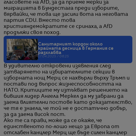
гласовете на AfD, за да приеме мерки за
миграцията в Бундестага преди изборите,
вярвайки, че това ще засили вота на неговата
партия CDU. Вместо това
християндемократите се сринаха, а AfD
продължи своя поход.
Санитарният кордон около
крайната десница в Германия се
разхлабва
17.04.2025 / 06:25
В удивително откровени изявления след
затварянето на избирателните секции в
изборната нощ Мерц се нахвърли върху Тръмп и
постави под въпрос жизнеспособността на
НАТО. Критиците му изтъкват решението на
бившия лидер Ангела Меркел да му забрани да
заема влиятелни постове като доказателство,
че тя е знаела, че той не е достатъчно добър,
за да заема висок пост.
Ако те са прави, може да се окаже, че
единственото по-лошо нещо за Европа от
отслабен канцлер Мерц ще бъде силен канцлер