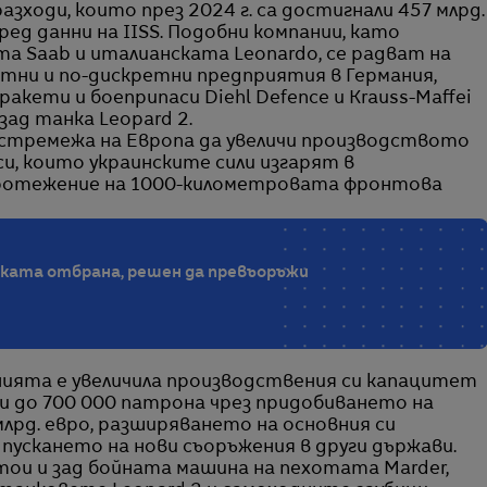
ходи, които през 2024 г. са достигнали 457 млрд.
оред данни на IISS. Подобни компании, като
а Saab и италианската Leonardo, се радват на
стни и по-дискретни предприятия в Германия,
кети и боеприпаси Diehl Defence и Krauss-Maffei
ад танка Leopard 2.
 в стремежа на Европа да увеличи производството
си, които украинските сили изгарят в
ротежение на 1000-километровата фронтова
ската отбрана, решен да превъоръжи
нията е увеличила производствения си капацитет
и до 700 000 патрона чрез придобиването на
 млрд. евро, разширяването на основния си
пускането на нови съоръжения в други държави.
ои и зад бойната машина на пехотата Marder,