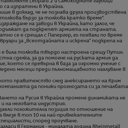
 танковете Leopard 2 и самоходните гаубици
о са изпратени в Украйна.
 пише в доклад, че не познава друга производствена
а толкова бързо за толкова кратко време“.
граждане на заводи в Украйна, като залог, че
одължат да подкрепят армията на страната.
тно се е срещал с Папергер, го похвали по време
вруари за „всеотдайната и искрена“ подкрепа на
 е била толкова твърдо настроена срещу Путин.
естна сделка, за да помогне на руската армия да
 което се превърна в база за огромно учение с
ведено месеци преди пълномащабното нахлуване в
ското правителство след анексирането на Крим
а компанията да понижи прогнозата си за печалбата
ването на Русия в Украйна променя динамиката не
 и на неговата индустрия.
заели положителна позиция по отношение на
 влезе в топ 10 на най-привлекателните
пециалисти, според проучване.
агласи в Германия - миналата година Rheinmetall