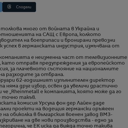
Сподели
тношенията на САЩ с Европа, колкото
изводител на боеприпаси и бронирани превозни
к успех в германската индустрия, измъчвана от
а компанията е неизменна част от телевизионните
, като отправя предупреждения за европейското
ия, за плачевното състояние на националните
 на разходите за отбрана.
февруари 62-годишният изпълнителен директор
а няма друг избор, освен да увеличи драстично
че „Rheinmetall е компанията, която може да го
е точно такъв.
ската комисия Урсула фон дер Лайен даде
бални проекти на водещия германски оръжеен
е на обиколка в българския военен завод ВМЗ-
зкриване на две нови производства - едно за
атегорична, че ЕК иска да вижда точно такива