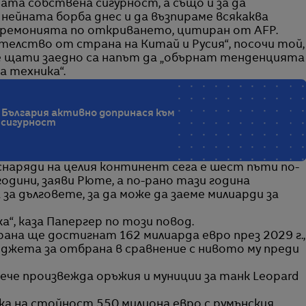
ата собствена сигурност, а също и за да
нейната борба днес и да възпираме всякаква
церемонията по откриването, цитиран от AFP.
телство от страна на Китай и Русия“, посочи той,
те щати заедно са напът да „обърнат тенденцията
 техника“.
 България активно допринася към
 сигурност
наряди на целия континент сега е шест пъти по-
одини, заяви Рюте, а по-рано тази година
за дълговете, за да може да заеме милиарди за
“, каза Папергер по този повод.
рана ще достигнат 162 милиарда евро през 2029 г.,
джета за отбрана в сравнение с нивото му преди
вече произвежда оръжия и муниции за танк Leopard
ка на стойност 550 милиона евро с румънския