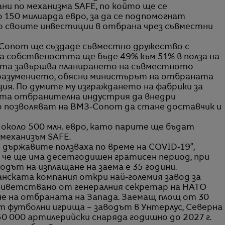
ни по механизма SAFE, по който ще се
150 милиарда евро, за да се подпомогнат
о своите инвестиции в отбрана чрез съвместни
Сопот ще създаде съвместно дружество с
а собствеността ще бъде 49% към 51% в полза на
нта завършва планирането на съвместното
разумението, обясни министърът на отбраната
ия. По думите му изграждането на фабрики за
ката отбранителна индустрия да внедри
 позволяват на ВМЗ-Сопот да стане доставчик и
около 500 млн. евро, като парите ще бъдат
 механизъм SAFE.
о държавите ползваха по време на COVID-19”,
, че ще има десетгодишен гратисен период, при
одът на изплащане на заема е 35 години.
манската компания откри най-големия завод за
приветствано от генералния секретар на НАТО
не на отбраната на Запада. Заемащ площ от 30
 футболни игрища – заводът в Унтерлус, Северна
0 000 артилерийски снаряда годишно до 2027 г.