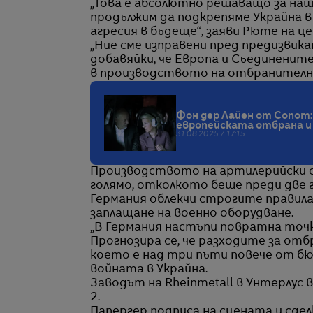
„Това е абсолютно решаващо за наш
продължим да подкрепяме Украйна в 
агресия в бъдеще“, заяви Рюте на 
„Ние сме изправени пред предизвика
добавяйки, че Европа и Съединени
в производството на отбранителна
Фон дер Лайен от Сопот:
европейската отбрана и
31.08.2025 / 17:15
Производството на артилерийски с
голямо, отколкото беше преди две г
Германия облекчи строгите правила 
заплащане на военно оборудване.
„В Германия настъпи повратна точка
Прогнозира се, че разходите за отб
което е над три пъти повече от бю
войната в Украйна.
Заводът на Rheinmetall в Унтерлус 
2.
Папергер подписа на сцената и сдел