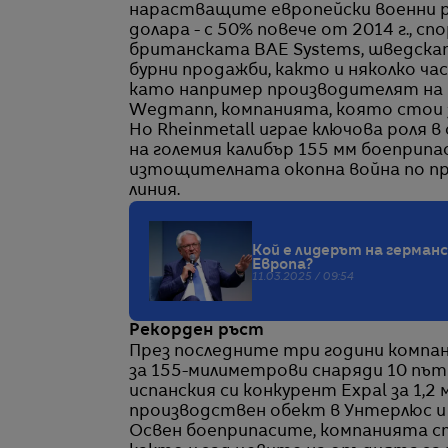
нарастващите европейски военни раз
долара - с 50% повече от 2014 г., сп
британската BAE Systems, шведскат
бурни продажби, както и няколко ча
като например производителят на ра
Wegmann, компанията, която стои з
Но Rheinmetall играе ключова роля
на големия калибър 155 мм боеприпа
изтощителната окопна война по п
линия.
Кой е лидерът на герман
Европа?
11.03.2025 / 09:54
Рекорден ръст
През последните три години компа
за 155-милиметрови снаряди 10 път
испанския си конкурент Expal за 1,2
производствен обект в Унтерлюс и 
Освен боеприпасите, компанията ст