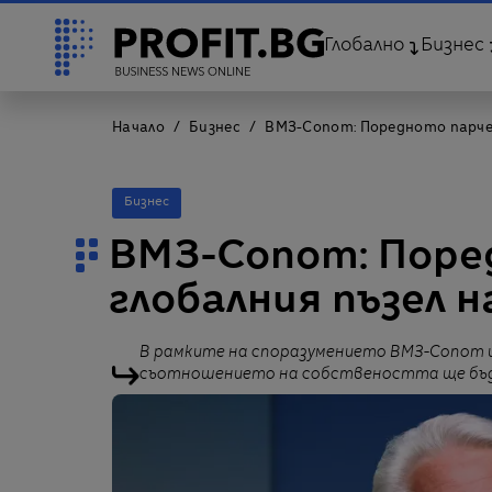
Глобално
Бизнес
Начало
Бизнес
ВМЗ-Сопот: Поредното парче 
Бизнес
ВМЗ-Сопот: Поре
глобалния пъзел н
В рамките на споразумението ВМЗ-Сопот щ
съотношението на собствеността ще бъде