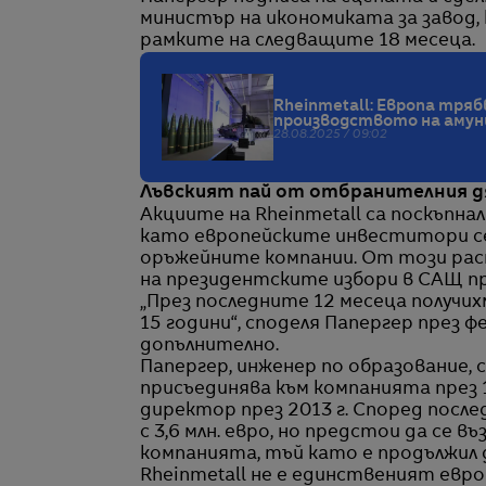
министър на икономиката за завод,
рамките на следващите 18 месеца.
Rheinmetall: Европа тряб
производството на амун
28.08.2025 / 09:02
Лъвският пай от отбранителния д
Акциите на Rheinmetall са поскъпна
като европейските инвеститори се
оръжейните компании. От този рас
на президентските избори в САЩ пр
„През последните 12 месеца получи
15 години“, споделя Папергер през 
допълнително.
Папергер, инженер по образование, 
присъединява към компанията през 19
директор през 2013 г. Според после
с 3,6 млн. евро, но предстои да се
компанията, тъй като е продължил 
Rheinmetall не е единственият евро