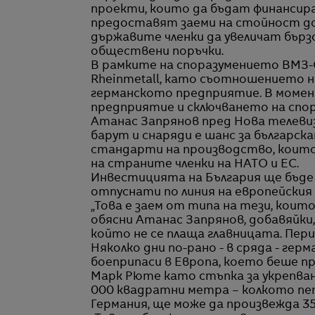
проекти, които да бъдат финансира
предоставят заеми на стойност до 
държавите членки да увеличат бърз
обществени поръчки.
В рамките на споразумението ВМЗ-
Rheinmetall, като съотношението н
германското предприятие. В моме
предприятие и сключването на спо
Атанас Запрянов пред Нова телевиз
барут и снаряди е шанс за българс
стандарти на производство, които
на страните членки на НАТО и ЕС.
Инвестицията на България ще бъде 
отпуснати по линия на европейския
„Това е заем от типа на тези, коит
обясни Атанас Запрянов, добавяйки
който не се плаща главницата. Пери
Няколко дни по-рано - в сряда - гер
боеприпаси в Европа, което беше 
Марк Рюте като стъпка за укрепва
000 квадратни метра – колкото пет
Германия, ще може да произвежда 35