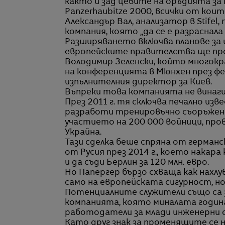
както и зад цевите на оръдията за
Panzerhaubitze 2000, всички от коит
Александър Вал, анализатор в Stifel,
компания, която „да се е разраснал
Разширяването включва планове за из
европейските правителства ще пр
Володимир Зеленски, който многокра
на конференцията в Мюнхен през фе
изпълнителния директор за Киев.
Въпреки това компанията не винаги
През 2011 г. тя сключва печално изв
разработи тренировъчно съоръжение,
участието на 200 000 войници, про
Украйна.
Тази сделка беше спряна от герман
от Русия през 2014 г., което накар
и да съди Берлин за 120 млн. евро.
Но Папергер бързо схваща как нахлу
само на европейската сигурност, но
Потенциалните служители също са 
компанията, която миналата година
работодатели за млади инженерни с
Като друг знак за променящите се н