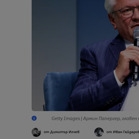
Getty Images | Армин Папергер, главе
от Димитър Илчев
от Иван Гайдаро