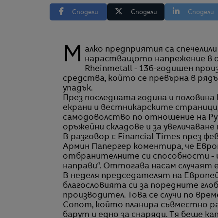
Сподели
Сподели
Сподели
Малко предприятия са спечелили толкова много от войната в Украйна и
нарастващото напрежение в о
Rheinmetall - 136-годишен про
средства, който се превърна в рядъ
упадък.
През последната година и половин
екрани и вестникарските страници
самодоволство по отношение на Рус
оръжейни складове и за увеличаване
В разговор с Financial Times през 
Армин Папергер коментира, че Европ
отбранителните си способности - и 
направи“. Оттогава насам случаят 
В неделя председателят на Европей
благословията си за поредните гло
производител. Това се случи по врем
Сопот, който планира съвместно ра
барут и едно за снаряди. Тя беше к