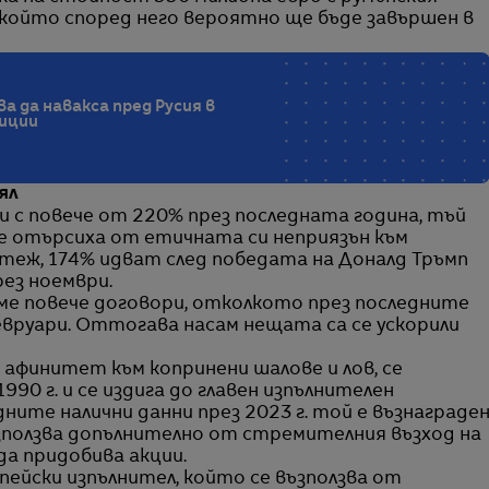
 който според него вероятно ще бъде завършен в
ва да навакса пред Русия в
иции
ял
ли с повече от 220% през последната година, тъй
 отърсиха от етичната си неприязън към
теж, 174% идват след победата на Доналд Тръмп
ез ноември.
хме повече договори, отколкото през последните
февруари. Оттогава насам нещата са се ускорили
с афинитет към копринени шалове и лов, се
90 г. и се издига до главен изпълнителен
дните налични данни през 2023 г. той е възнаграде
 възползва допълнително от стремителния възход на
да придобива акции.
пейски изпълнител, който се възползва от