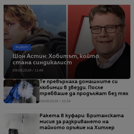
Живот
Шон Астин: Хобитът, който
стана синдикалист
09.08.2026 / 11:49
Те превърнаха домашните си
любимци в звезди. После
трябваше да продължат без тях
09.08.2026 / 10:34
Ракета в куфари: Британската
мисия за разкриването на
тайното оръжие на Хитлер