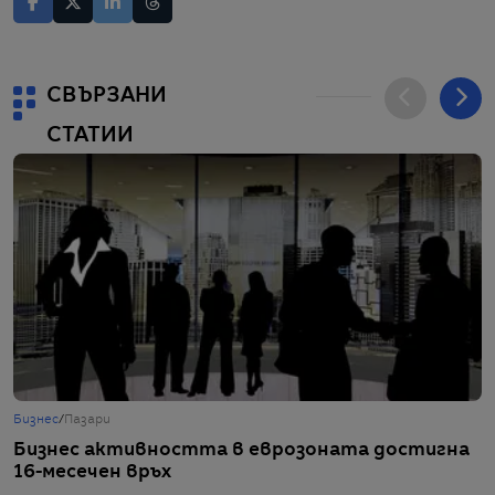
СВЪРЗАНИ
СТАТИИ
Бизнес
/
Пазари
Б
Бизнес активността в еврозоната достигна
К
16-месечен връх
и
п