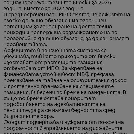
социалноосигурителните вноски за 2026
година, вместо за 2027 година.
В средносрочен план МВФ смята, че режимът на
плоско данъчно облагане има ограничен
потенциал за генериране на достатъчно
приходи и препоръчва разглеждането на по-
прогресивно данъчно облагане, за да се намалят
неравенствата.
Дефицитът в пенсионната система се
увеличава, тъй като приходите от вноски
изостават от растящите плащания,
отбелязват от МВФ. За укрепване на
финансовата устойчивост МВФ предлага
премахване на тавана на осигурителния доход
и постепенно премахване на специалните
плащания, въведени по време на пандемията. В
същото време остава приоритет
подобряването на адекватността на
пенсиите, за да се намали бедността сред
възрастните хора.
Фондът подчертава и нуждата от по-голяма
прозрачност в управлението на държавните