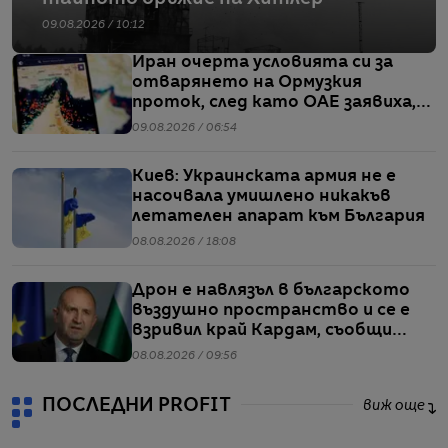
09.08.2026 / 10:12
Иран очерта условията си за
отварянето на Ормузкия
проток, след като ОАЕ заявиха,
че един от корабите им е бил
09.08.2026 / 06:54
обект на въздушен удар
Киев: Украинската армия не е
насочвала умишлено никакъв
летателен апарат към България
08.08.2026 / 18:08
Дрон е навлязъл в българското
въздушно пространство и се е
взривил край Кардам, съобщи
Радев
08.08.2026 / 09:56
ПОСЛЕДНИ PROFIT
виж още