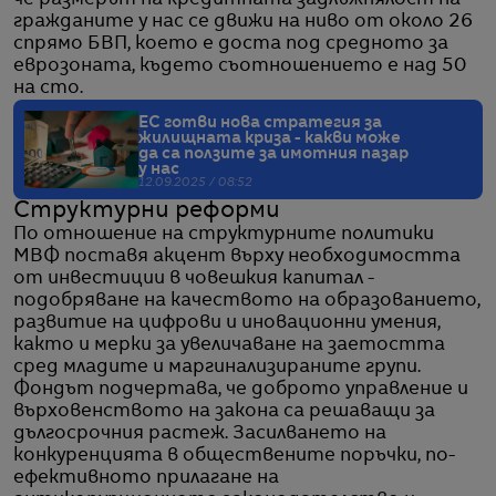
гражданите у нас се движи на ниво от около 26
спрямо БВП, което е доста под средното за
еврозоната, където съотношението е над 50
на сто.
ЕС готви нова стратегия за
жилищната криза - какви може
да са ползите за имотния пазар
у нас
12.09.2025 / 08:52
Структурни реформи
По отношение на структурните политики
МВФ поставя акцент върху необходимостта
от инвестиции в човешкия капитал -
подобряване на качеството на образованието,
развитие на цифрови и иновационни умения,
както и мерки за увеличаване на заетостта
сред младите и маргинализираните групи.
Фондът подчертава, че доброто управление и
върховенството на закона са решаващи за
дългосрочния растеж. Засилването на
конкуренцията в обществените поръчки, по-
ефективното прилагане на