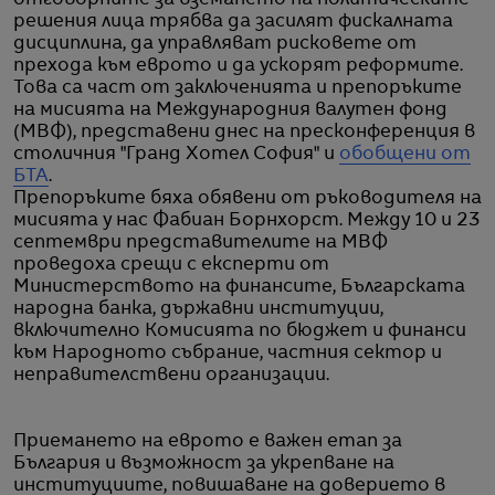
решения лица трябва да засилят фискалната
дисциплина, да управляват рисковете от
прехода към еврото и да ускорят реформите.
Това са част от заключенията и препоръките
на мисията на Международния валутен фонд
(МВФ), представени днес на пресконференция в
столичния "Гранд Хотел София" и
обобщени от
БТА
.
Препоръките бяха обявени от ръководителя на
мисията у нас Фабиан Борнхорст. Между 10 и 23
септември представителите на МВФ
проведоха срещи с експерти от
Министерството на финансите, Българската
народна банка, държавни институции,
включително Комисията по бюджет и финанси
към Народното събрание, частния сектор и
неправителствени организации.
Приемането на еврото е важен етап за
България и възможност за укрепване на
институциите, повишаване на доверието в