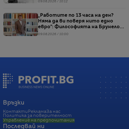
09.08.2026 / 10:12
„Работите по 13 часа на ден?
Няма да ви поверя нито едно
евро“: Философията на Брунело
Кучинели за бизнеса и живота
09.08.2026 / 10:00
Връзки
Контакти
Реклама
За нас
Политика за поверителност
Управление на предпочитания
Последвай ни