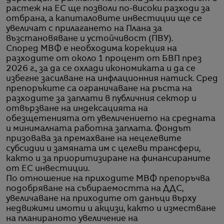
растеж на ЕС ще позволи по-високи разходи за
отбрана, а капиталовите инвестиции ще се
увеличат с прилагането на Плана за
възстановяване и устойчивост (ПВУ).
Според МВФ е необходима корекция на
разходите от около 1 процент от БВП през
2026 г., за да се охлади икономиката и да се
избегне засилване на инфлационния натиск. Сред
препоръките са ограничаване на ръста на
разходите за заплати в публичния сектор и
отвързване на индексацията на
обезщетенията от увеличението на средната
и минималната работна заплата. Фондът
призовава за премахване на нецелевите
субсидии и замяната им с целеви трансфери,
както и за приоритизиране на финансираните
от ЕС инвестиции.
По отношение на приходите МВФ препоръчва
подобряване на събираемостта на ДДС,
увеличаване на приходите от данъци върху
недвижими имоти и акцизи, както и изместване
на планираното увеличение на