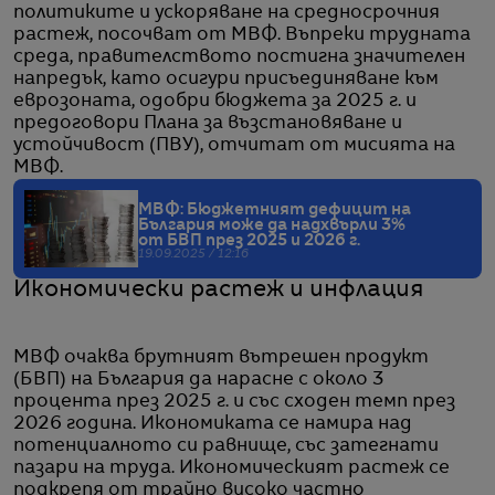
политиките и ускоряване на средносрочния
растеж, посочват от МВФ. Въпреки трудната
среда, правителството постигна значителен
напредък, като осигури присъединяване към
еврозоната, одобри бюджета за 2025 г. и
предоговори Плана за възстановяване и
устойчивост (ПВУ), отчитат от мисията на
МВФ.
МВФ: Бюджетният дефицит на
България може да надхвърли 3%
от БВП през 2025 и 2026 г.
19.09.2025 / 12:16
Икономически растеж и инфлация
МВФ очаква брутният вътрешен продукт
(БВП) на България да нарасне с около 3
процента през 2025 г. и със сходен темп през
2026 година. Икономиката се намира над
потенциалното си равнище, със затегнати
пазари на труда. Икономическият растеж се
подкрепя от трайно високо частно