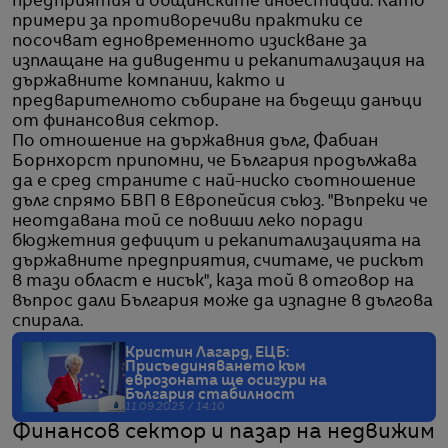
предприятия и общинските инвестиции. Като
примери за противоречиви практики се
посочват едновременното изискване за
изплащане на дивиденти и рекапитализация на
държавните компании, както и
предварителното събиране на бъдещи данъци
от финансовия сектор.
По отношение на държавния дълг, Фабиан
Борнхорст припомни, че България продължава
да е сред страните с най-ниско съотношение
дълг спрямо БВП в Европейсия съюз. "Въпреки че
неотдавана той се повиши леко поради
бюджетния дефицит и рекапитализацията на
държавните предприятия, считаме, че рискът
в тази област е нисък", каза той в отговор на
въпрос дали България може да изпадне в дългова
спирала.
Кристин Лагард, ЕЦБ:
Присъединяването към
еврозоната ще осигури на
България стабилност
11.09.2025 / 14:10
Финансов сектор и пазар на недвижим