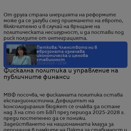
От друга страна инерцията на реформите
може да се загуби след приемането на еврото,
включително и в случай на връщане на
политическата несигурност, и да постави под
риск ползите от интеграцията.
Петкова: Членството ни в
еврозоната означава
икономическа и ценова
стабилност
23.09.2025 / 12:58
Фискална политика и управление на
публичните финанси
МВФ посочва, че фискалната политика остава
експанзионистична. Дефицитът на
консолидирания бюджет се очаква да остане
над 3 на сто от БВП през периода 2025-2028 г.
преди постепенно да се понижи.
Задействането на националната клауза за
дерогация в рамките на Пакта за стабилност и