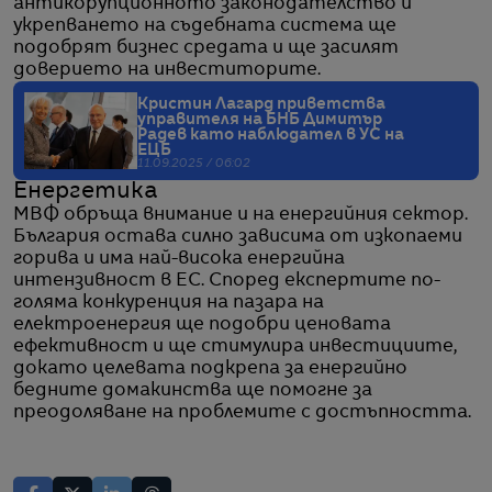
антикорупционното законодателство и
укрепването на съдебната система ще
подобрят бизнес средата и ще засилят
доверието на инвеститорите.
Кристин Лагард приветства
управителя на БНБ Димитър
Радев като наблюдател в УС на
ЕЦБ
11.09.2025 / 06:02
Енергетика
МВФ обръща внимание и на енергийния сектор.
България остава силно зависима от изкопаеми
горива и има най-висока енергийна
интензивност в ЕС. Според експертите по-
голяма конкуренция на пазара на
електроенергия ще подобри ценовата
ефективност и ще стимулира инвестициите,
докато целевата подкрепа за енергийно
бедните домакинства ще помогне за
преодоляване на проблемите с достъпността.