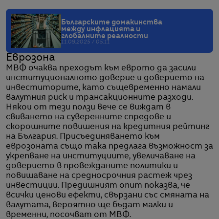
Българските домакинства
между инфлацията и
глобалните реалности
11.09.2025 / 05:11
Еврозона
МВФ очаква преходът към еврото да засили
институционалното доверие и доверието на
инвеститорите, като същевременно намали
валутния риск и трансакционните разходи.
Някои от тези ползи вече се виждат в
свиването на суверенните спредове и
скорошните повишения на кредитния рейтинг
на България. Присъединяването към
еврозоната също така предлага възможност за
укрепване на институциите, увеличаване на
доверието в провежданите политики и
повишаване на средносрочния растеж чрез
инвестиции. Предишният опит показва, че
всички ценови ефекти, свързани със смяната на
валутата, вероятно ще бъдат малки и
временни, посочват от МВФ.