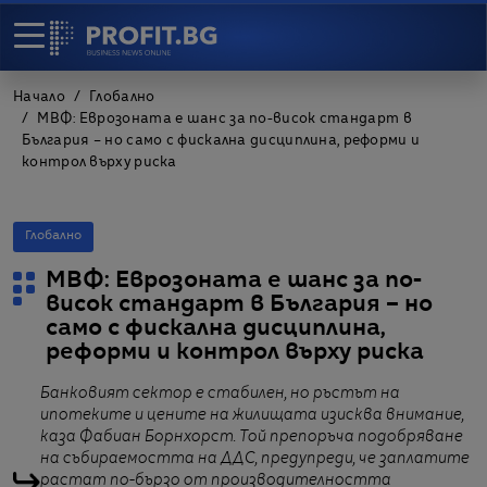
Начало
Глобално
МВФ: Еврозоната е шанс за по-висок стандарт в
България – но само с фискална дисциплина, реформи и
контрол върху риска
Глобално
МВФ: Еврозоната е шанс за по-
висок стандарт в България – но
само с фискална дисциплина,
реформи и контрол върху риска
Банковият сектор е стабилен, но ръстът на
ипотеките и цените на жилищата изисква внимание,
каза Фабиан Борнхорст. Той препоръча подобряване
на събираемостта на ДДС, предупреди, че заплатите
растат по-бързо от производителността