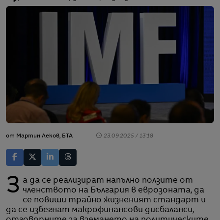
от
Мартин Леков, БТА
23.09.2025 / 13:18
За да се реализират напълно ползите от
членството на България в еврозоната, да
се повиши трайно жизненият стандарт и
да се избегнат макрофинансови дисбаланси,
отговорните за вземането на политическите