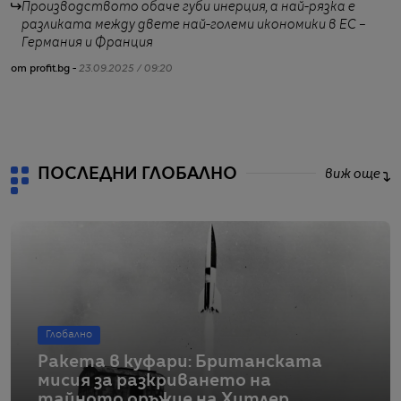
Производството обаче губи инерция, а най-рязка е
разликата между двете най-големи икономики в ЕС –
Германия и Франция
от profit.bg -
23.09.2025 / 09:20
от
ПОСЛЕДНИ ГЛОБАЛНО
виж още
Глобално
Ракета в куфари: Британската
мисия за разкриването на
тайното оръжие на Хитлер