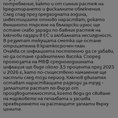
потребление, както и от силния растеж на
кредитирането и фискалните облекчения.
След спад през предходната година,
инвестициите отново нарастват, докато
външното търсене на български износ ще
остане слабо заради по-бавния растеж на
ключови пазари в ЕС и глобалната несигурност.
В резултат текущата сметка ще остане
отрицателна в краткосрочен план.
Очаква се инфлацията постепенно да се забави,
но да остане сравнително висока. Според
прогнозата на МВФ средногодишната
инфлация ще бъде около 3,5 процента през 2025
и 2026 г., като по-съществено намаление ще
настъпи след този период. Ключов двигател
остават нарастващите разходи за труд -
заплатите растат по-бързо от
производителността, което води до свиване
на маржовете на печалбата и засилва
прехвърлянето на растящите заплати върху
цените.