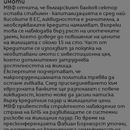
имоти
МВФ отчита, че българският банков сектор
остава стабилен - капитализацията е сред най-
високите в ЕС, ликвидността е значителна, а
необслужваните кредити намаляват. Въпреки
това се наблюдава бърз ръст на ипотечните
заеми, което доведе до повишение на цените
на жилищата с около 15 на сто. Част от
кредитите се използват за покупка на
необитавани имоти с инвестиционна цел,
което допълнително затруднява
достъпността на жилища.
Експертите подчертават, че
макропруденциалната политика трябва да
остане гъвкава. След присъединяването към
еврозоната банките ще разполагат с повече
ликвидност, което може да засили натиска
върху кредитния пазар и жилищните цени.
МВФ приветства стриктното наблюдение от
страна на БНБ на развиващите се системни
рискове на жилищния пазар. По време на
пресконференцията Фабиан Борнхорст уточни,
че размерът на кредитната задлъжнялост на