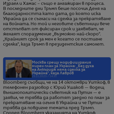
Израел и Хамас – също е ангажиран в процеса.
В последните дни Тръмп беше посочил Деня на
благодарността като дата, до която иска
Украйна да се съгласи на сделка за прекратяване
на войната. Но той и неговите съветници вече
отстъпват от фиксиран срок и заявяват, че
желаят споразумение „възможно най-скоро“.
„Крайният срок за мен е когато се постигне
сделка“, каза Тръмп в президентския самолет.
Москва срещу модифицирания
мирен план за Украйна: „Без духа
на Анкъридж няма сделка за
Украйна“, каза Лавров
25.11.2025 / 14:31
Bloomberg съобщи, че на 14 октомври Уиткоф, в
телефонен разговор с Юрий Ушаков — водещ
външнополитически съветник на Путин — е
заявил, че трябва да работят заедно по план за
прекратяване на огъня в Украйна и че Путин
трябва да повдигне темата пред Тръмп.
Според Bloomberg указанията на Уиткоф