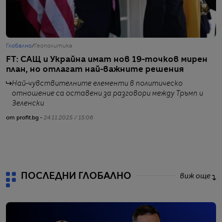
Глобално
/
Геополитика
Б
FT: САЩ и Украйна имат нов 19-точков мирен
Е
план, но отлагат най-важните решения
и
п
Най-чувствителните елементи в политическо
отношение са оставени за разговори между Тръмп и
Зеленски
от profit.bg -
24.11.2025 / 15:06
от
ПОСЛЕДНИ ГЛОБАЛНО
виж още