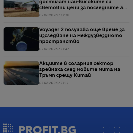
достигат най-високите си
световни цени за последните 3
години
07.08.2026 / 12:18
Voyager 2 получава още време за
изследване на междузвездното
пространство
07.08.2026 / 11:47
Акциите в соларния сектор
грейнаха след новите мита на
Тръмп срещу Китай
07.08.2026 / 11:11