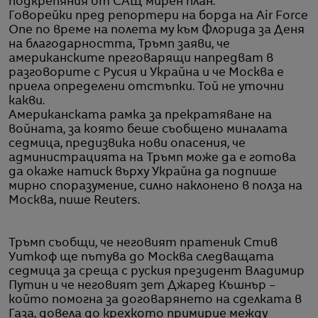
подкрепяния от САЩ мирен план.
Говорейки пред репортери на борда на Air Force
One по време на полета му към Флорида за Деня
на благодарността, Тръмп заяви, че
американските преговарящи напредват в
разговорите с Русия и Украйна и че Москва е
приела определени отстъпки. Той не уточни
какви.
Американската рамка за прекратяване на
войната, за която беше съобщено миналата
седмица, предизвика нови опасения, че
администрацията на Тръмп може да е готова
да окаже натиск върху Украйна да подпише
мирно споразумение, силно наклонено в полза на
Москва, пише Reuters.
Тръмп съобщи, че неговият пратеник Стив
Уиткоф ще пътува до Москва следващата
седмица за среща с руския президент Владимир
Путин и че неговият зет Джаред Къшнър –
който помогна за договарянето на сделката в
Газа, довела до крехкото примирие между