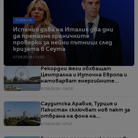
Глобално
Испания дава на Италия два дни
да премахне граничните
проверки за нейни пътници след
кризата в Сеута
07.08.2026 / 12:52
Рекордни жеги обхващат
Централна и Източна Европа и
натоварват енергийните
системи
07.08.2026 / 08:05
Саудитска Арабия, Турция и
Пакистан сключват нов пакт за
отбрана на фона на
напрежението между САЩ и Иран
07.08.2026 / 07:27