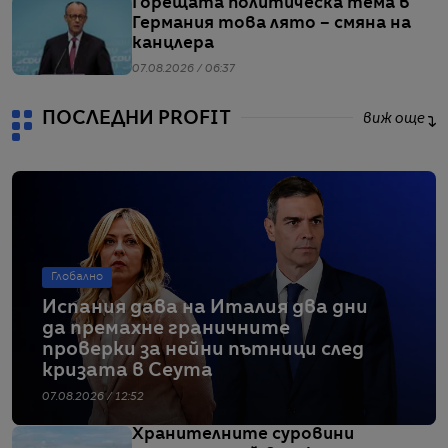
Горещата политическа тема в
Германия това лято – смяна на
канцлера
07.08.2026 / 06:37
ПОСЛЕДНИ PROFIT
виж още
Глобално
Испания дава на Италия два дни
да премахне граничните
проверки за нейни пътници след
кризата в Сеута
07.08.2026 / 12:52
Хранителните суровини