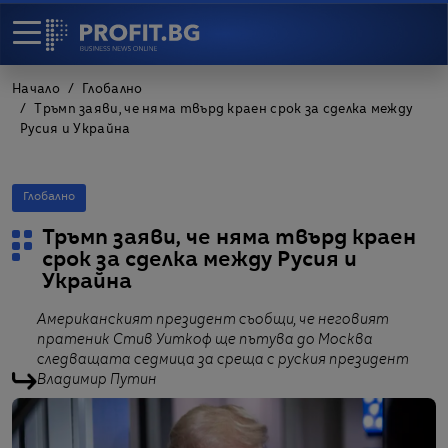
Начало
Глобално
Тръмп заяви, че няма твърд краен срок за сделка между
Русия и Украйна
Глобално
Тръмп заяви, че няма твърд краен
срок за сделка между Русия и
Украйна
Американският президент съобщи, че неговият
пратеник Стив Уиткоф ще пътува до Москва
следващата седмица за среща с руския президент
Владимир Путин