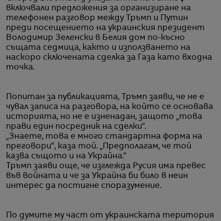
включвали предложения за организиране на
телефонен разговор между Тръмп и Путин
преди посещението на украинския президент
Володимир Зеленски в Белия дом по-късно
същата седмица, както и използването на
наскоро сключената сделка за Газа като входна
точка.
Попитан за публикацията, Тръмп заяви, че не е
чувал записа на разговора, на който се основава
историята, но не е изненадан, защото „това
прави един посредник на сделки“.
„Знаете, това е много стандартна форма на
преговори“, каза той. „Предполагам, че той
казва същото и на Украйна.“
Тръмп заяви още, че изглежда Русия има превес
във войната и че за Украйна би било в неин
интерес да постигне споразумение.
По думите му част от украинската територия