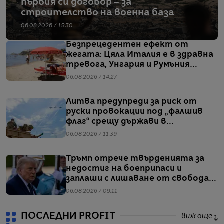
първия си договор – за
строителство на военна база
06.08.2026 / 15:30
Безпрецедентен ефект от
жегата: Цяла Италия е в здравна
тревога, Унгария и Румъния
пестят електричество
06.08.2026 / 14:27
Литва предупреди за риск от
руски провокации под „фалшив
флаг“ срещу държави в
Балтийския регион
06.08.2026 / 11:39
Тръмп отрече твърденията за
недостиг на боеприпаси и
заплаши с лишаване от свобода
хората, които разпространяват
06.08.2026 / 09:11
подобна информация
ПОСЛЕДНИ PROFIT
виж още