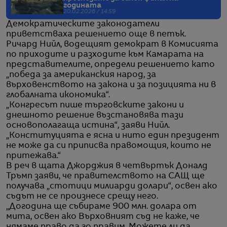
годината
20.02.2026 / 14:59
Демократическите законодатели
приветстваха решението още в петък.
Ричард Нийл, водещият демократ в Комисията
по приходите и разходите към Камарата на
представителите, определи решението като
„победа за американския народ, за
върховенството на закона и за позицията ни в
глобалната икономика“.
„Конгресът пише търговските закони и
днешното решение възстановява тази
основополагаща истина“, заяви Нийл.
„Конституцията е ясна и нито един президент
не може да си приписва правомощия, които не
притежава.“
В реч в щата Джорджия в четвъртък Доналд
Тръмп заяви, че правителството на САЩ ще
получава „стотици милиарди долари“, освен ако
съдът не се произнесе срещу него.
„Догодина ще събираме 900 млн. долара от
мита, освен ако Върховният съд не каже, че