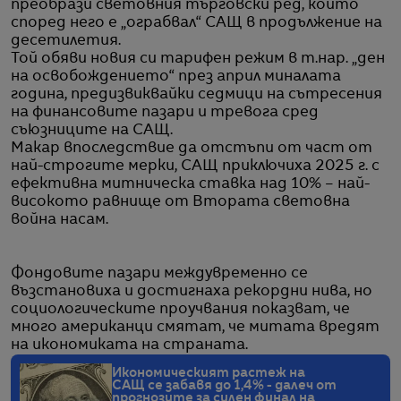
преобрази световния търговски ред, който
според него е „ограбвал“ САЩ в продължение на
десетилетия.
Той обяви новия си тарифен режим в т.нар. „ден
на освобождението“ през април миналата
година, предизвиквайки седмици на сътресения
на финансовите пазари и тревога сред
съюзниците на САЩ.
Макар впоследствие да отстъпи от част от
най-строгите мерки, САЩ приключиха 2025 г. с
ефективна митническа ставка над 10% – най-
високото равнище от Втората световна
война насам.
Фондовите пазари междувременно се
възстановиха и достигнаха рекордни нива, но
социологическите проучвания показват, че
много американци смятат, че митата вредят
на икономиката на страната.
Икономическият растеж на
САЩ се забавя до 1,4% - далеч от
прогнозите за силен финал на