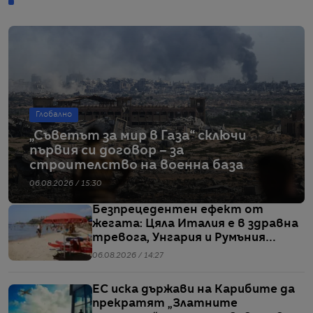
Глобално
„Съветът за мир в Газа“ сключи
първия си договор – за
строителство на военна база
06.08.2026 / 15:30
Безпрецедентен ефект от
жегата: Цяла Италия е в здравна
тревога, Унгария и Румъния
пестят електричество
06.08.2026 / 14:27
ЕС иска държави на Карибите да
прекратят „Златните