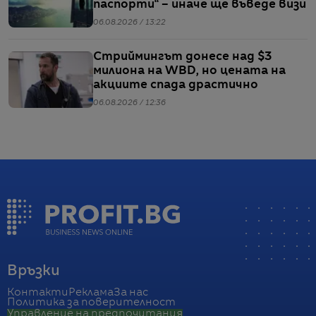
паспорти“ – иначе ще въведе визи
06.08.2026 / 13:22
Стриймингът донесе над $3
милиона на WBD, но цената на
акциите спада драстично
06.08.2026 / 12:36
Връзки
Контакти
Реклама
За нас
Политика за поверителност
Управление на предпочитания