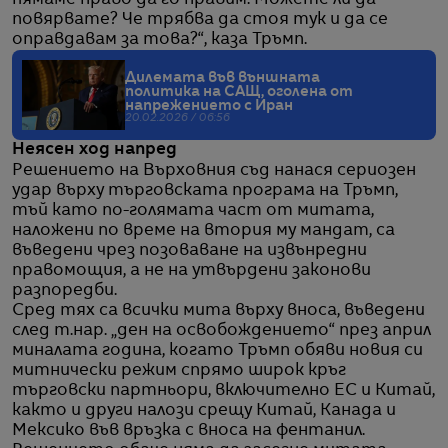
нямаме право да го правим. Можете ли да
повярвате? Че трябва да стоя тук и да се
оправдавам за това?“, каза Тръмп.
Дилемата във външната
политика на САЩ, оголена от
напрежението с Иран
20.02.2026 / 06:56
Неясен ход напред
Решението на Върховния съд нанася сериозен
удар върху търговската програма на Тръмп,
тъй като по-голямата част от митата,
наложени по време на втория му мандат, са
въведени чрез позоваване на извънредни
правомощия, а не на утвърдени законови
разпоредби.
Сред тях са всички мита върху вноса, въведени
след т.нар. „ден на освобождението“ през април
миналата година, когато Тръмп обяви новия си
митнически режим спрямо широк кръг
търговски партньори, включително ЕС и Китай,
както и други налози срещу Китай, Канада и
Мексико във връзка с вноса на фентанил.