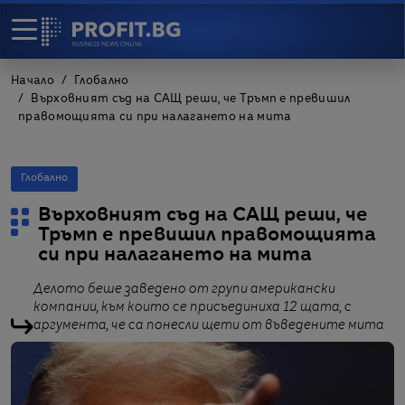
Начало
Глобално
Върховният съд на САЩ реши, че Тръмп е превишил
правомощията си при налагането на мита
Глобално
Върховният съд на САЩ реши, че
Тръмп е превишил правомощията
си при налагането на мита
Делото беше заведено от групи американски
компании, към които се присъединиха 12 щата, с
аргумента, че са понесли щети от въведените мита