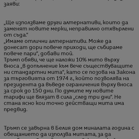
заяви:
„Ще използваме други алтернативи, които да
заменят новите мерки, неправилно отхвърлени
от съда.“
„Имаме отлични алтернативи. Може да
донесат дори повече приходи, ще събираме
повече пари“, добави той.
Тръмп обяви, че ще наложи 10% мито върху
вноса „в допълнение към вече съществуващите
ни стандартни мита“, като се позова на Закона
за търговията от 1974 г., който позволява на
президента да въведе ограничения върху вноса
за срок до 150 дни. По думите му новите
тарифи ще влязат в сила „след три дни“. Не
стана ясно кои точно действащи мита има
предвид.
Тръмп се завърна в Белия дом миналата година с
обещанието да използва митата, за да