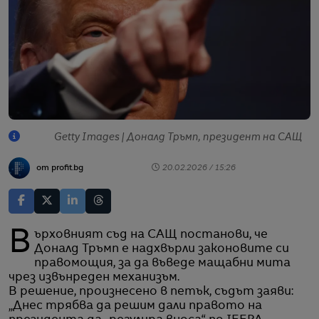
Getty Images | Доналд Тръмп, президент на САЩ
от profit.bg
20.02.2026 / 15:26
Върховният съд на САЩ постанови, че
Доналд Тръмп е надхвърли законовите си
правомощия, за да въведе мащабни мита
чрез извънреден механизъм.
В решение, произнесено в петък, съдът заяви:
„Днес трябва да решим дали правото на