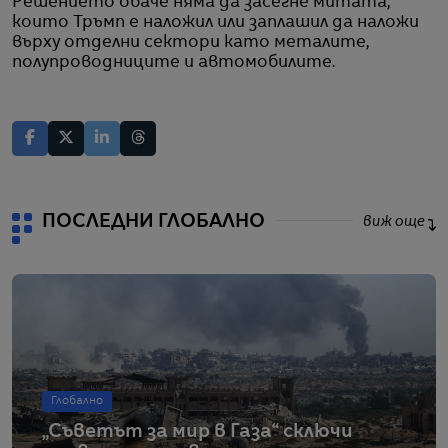
Решението обаче няма да засегне митата,
които Тръмп е наложил или заплашил да наложи
върху отделни сектори като металите,
полупроводниците и автомобилите.
ПОСЛЕДНИ ГЛОБАЛНО
виж още
Глобално
„Съветът за мир в Газа“ сключи