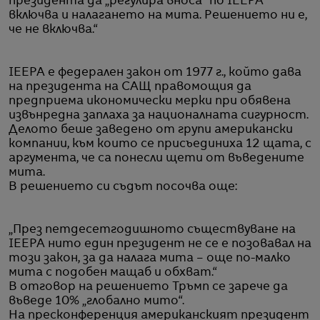
президента да „регулира вноса“ по IEEPA
включва и налагането на мита. Решението ни е,
че не включва.“
IEEPA е федерален закон от 1977 г., който дава
на президента на САЩ правомощия да
предприема икономически мерки при обявена
извънредна заплаха за националната сигурност.
Делото беше заведено от групи американски
компании, към които се присъединиха 12 щата, с
аргумента, че са понесли щети от въведените
мита.
В решението си съдът посочва още:
„През петдесетгодишното съществуване на
IEEPA нито един президент не се е позовавал на
този закон, за да налага мита – още по-малко
мита с подобен мащаб и обхват.“
В отговор на решението Тръмп се зарече да
въведе 10% „глобално мито“.
На пресконференция американският президент