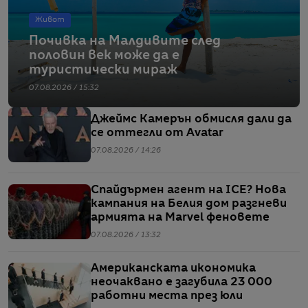
Живот
Почивка на Малдивите след
половин век може да е
туристически мираж
07.08.2026 / 15:32
Джеймс Камерън обмисля дали да
се оттегли от Avatar
07.08.2026 / 14:26
Спайдърмен агент на ICE? Нова
кампания на Белия дом разгневи
армията на Marvel феновете
07.08.2026 / 13:32
Американската икономика
неочаквано е загубила 23 000
работни места през юли