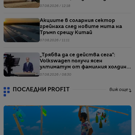
години
07.08.2026 / 12:18
Акциите в соларния сектор
грейнаха след новите мита на
Тръмп срещу Китай
07.08.2026 / 11:11
„Трябва да се действа сега“:
Volkswagen получи ясен
ултиматум от фамилния холдинг
начело на групата
07.08.2026 / 08:30
ПОСЛЕДНИ PROFIT
виж още