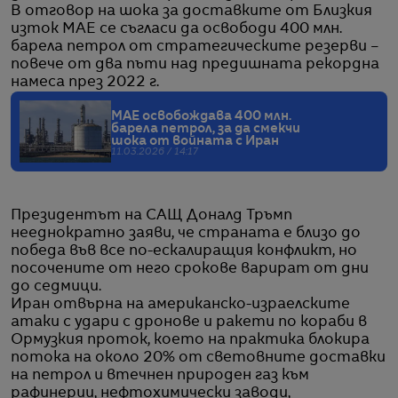
В отговор на шока за доставките от Близкия
изток MAE се съгласи да освободи 400 млн.
барела петрол от стратегическите резерви –
повече от два пъти над предишната рекордна
намеса през 2022 г.
МАЕ освобождава 400 млн.
барела петрол, за да смекчи
шока от войната с Иран
11.03.2026 / 14:17
Президентът на САЩ Доналд Тръмп
нееднократно заяви, че страната е близо до
победа във все по-ескалиращия конфликт, но
посочените от него срокове варират от дни
до седмици.
Иран отвърна на американско-израелските
атаки с удари с дронове и ракети по кораби в
Ормузкия проток, което на практика блокира
потока на около 20% от световните доставки
на петрол и втечнен природен газ към
рафинерии, нефтохимически заводи,