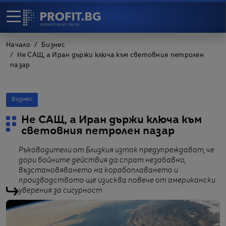
Начало
Бизнес
Не САЩ, а Иран държи ключа към световния петролен
пазар
Бизнес
Не САЩ, а Иран държи ключа към
световния петролен пазар
Ръководители от Близкия изток предупреждават, че
дори бойните действия да спрат незабавно,
възстановяването на корабоплаването и
производството ще изисква повече от американски
уверения за сигурност