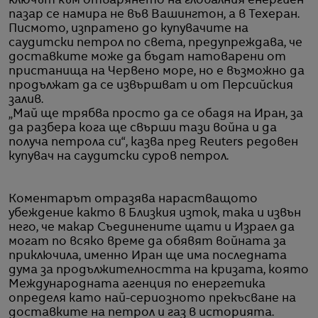
ключът към отварянето на глобалния енергиен
пазар се намира не във Вашингтон, а в Техеран.
Писмото, изпратено до купувачите на
саудитски петрол по света, предупреждава, че
доставките може да бъдат натоварени от
пристанища на Червено море, но е възможно да
продължат да се извършват и от Персийския
залив.
„Май ще трябва просто да се обадя на Иран, за
да разбера кога ще свърши тази война и да
получа петрола си“, казва пред Reuters редовен
купувач на саудитски суров петрол.
Коментарът отразява нарастващото
убеждение както в Близкия изток, така и извън
него, че макар Съединените щати и Израел да
могат по всяко време да обявят войната за
приключила, именно Иран ще има последната
дума за продължителността на кризата, която
Международната агенция по енергетика
определя като най-сериозното прекъсване на
доставките на петрол и газ в историята.