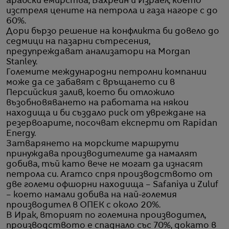
арабски емирства, Бахрейн и Израел, което
изстреля цените на петрола и газа нагоре с до
60%.
Дори бързо решение на конфликта би довело до
седмици на пазарни сътресения,
предупреждават анализатори на Morgan
Stanley.
Големите международни петролни компании
може да се забавят с връщането си в
Персийския залив, което би отложило
възобновяването на работата на някои
находища и би създало риск от увреждане на
резервоарите, посочват експерти от Rapidan
Energy.
Затварянето на морските маршрути
принуждава производителите да намалят
добива, тъй като вече не могат да изнасят
петрола си. Aramco спря производството от
две големи офшорни находища – Safaniya и Zuluf
– което намали добива на най-големия
производител в ОПЕК с около 20%.
В Ирак, вторият по големина производител,
производството е спаднало със 70%, докато в