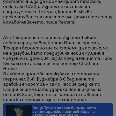
достатъчни, за да нормализират трафика,
освен ако САЩ и Израел не постигнат
споразумение с Техеран, което включва
прекратяване на атаките или заплахите срещу
корабоплаването, пише Reuters.
Ако Съединените щати и Израел обявят
победа при условия, които Иран не приема,
Техеран вероятно ще се стреми да покаже, че
не е загубил, като предизвика нови смущения
чрез мини и дронове, казва пред агенцията Нийл
Куилиъм от аналитичния център Chatham
House.
В събота дронове атакуваха и петролния
терминал във Фуджейра в Обединените
арабски емирства – само часове след като
Съединените щати удариха военни цели на
остров Харг, където се намира основният
ирански петролен износен терминал.
Защо Тръмп насочи вниманието
си към иранския остров Харг - и
какво означава това за