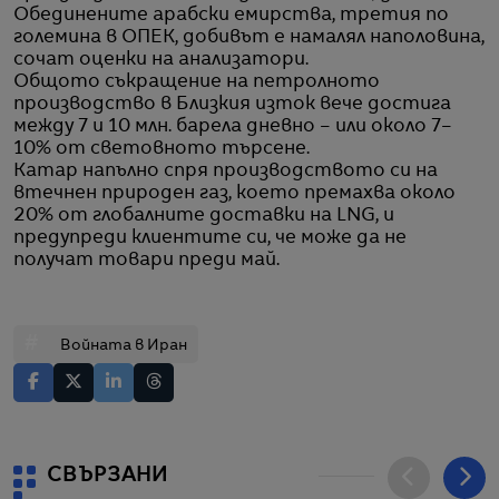
Обединените арабски емирства, третия по
големина в ОПЕК, добивът е намалял наполовина,
сочат оценки на анализатори.
Общото съкращение на петролното
производство в Близкия изток вече достига
между 7 и 10 млн. барела дневно – или около 7–
10% от световното търсене.
Катар напълно спря производството си на
втечнен природен газ, което премахва около
20% от глобалните доставки на LNG, и
предупреди клиентите си, че може да не
получат товари преди май.
#
Войната в Иран
СВЪРЗАНИ