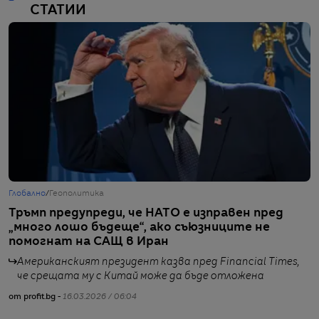
СТАТИИ
Глобално
/
Геополитика
Б
Тръмп предупреди, че НАТО е изправен пред
О
„много лошо бъдеще“, ако съюзниците не
н
помогнат на САЩ в Иран
з
Американският президент казва пред Financial Times,
че срещата му с Китай може да бъде отложена
от profit.bg -
16.03.2026 / 06:04