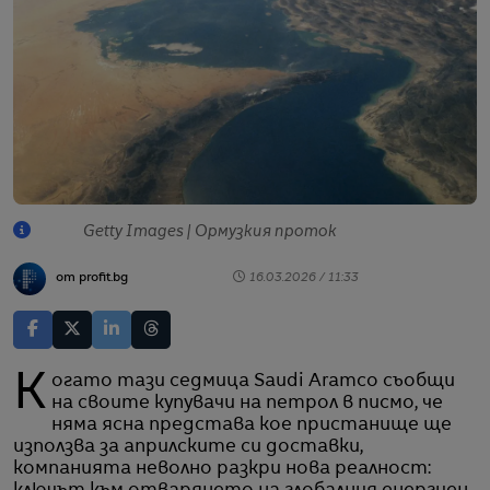
Getty Images | Ормузкия проток
от profit.bg
16.03.2026 / 11:33
Когато тази седмица Saudi Aramco съобщи
на своите купувачи на петрол в писмо, че
няма ясна представа кое пристанище ще
използва за априлските си доставки,
компанията неволно разкри нова реалност: