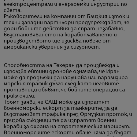
електроцентрали и енергоемки индустрии по
света.
Ръководители на компании от Близкия изток и
техни западни партньори предупреждават, че
дори бойните действия да спрат незабавно,
възстановяването на корабоплаването и
производството ще изисква повече от
американски уверения за сигурност.
Способността на Техеран да произвежда и
използва евтини дронове означава, че Иран
може да продължи да нарушава или парализира
морския трафик дълго след като неговите
противници обявят, че бойните операции са
приключили.
Тръмп заяви, че САЩ може да изпратят
военноморски ескорт за танкерите, за да
възстановят трафика през Ормузкия проток, и
призова съюзниците да изпратят военни
кораби за охрана на стратегическия маршрут.
Военноморските ескорти обаче няма да бъдат