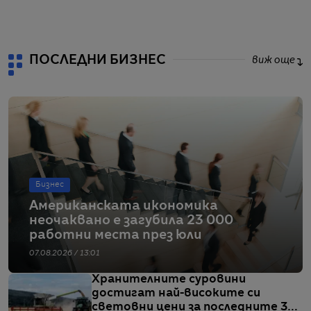
от
ПОСЛЕДНИ БИЗНЕС
виж още
Бизнес
Американската икономика
неочаквано е загубила 23 000
работни места през юли
07.08.2026 / 13:01
Хранителните суровини
достигат най-високите си
световни цени за последните 3