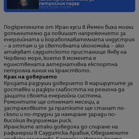
петролния пазар
16.03.2026 / 05:39
Подкрепяните от Иран хуси в Йемен биха могли
допълнително да повишат напрежението за
енергийната и корабоплавателната индустрия
– а оттам и за световната икономика – ако
атакуват саудитското пристанище Янбу на
Червено море, което в момента е
единствената алтернативна експортна
петролна линия на кралството.
Крах на доверието
Кризата разруши доверието в маршрутите за
доставки и разкри слабостта на региона да
защити своята енергийна система.
Ремонтите ще отнемат месеци, а
застраховките за пратките ще станат по-
скъпи и по-трудни за намиране заради по-
високия възприеман риск.
Иранските атаки доведоха до спиране на
рафинерии в Саудитска Арабия, Обединените