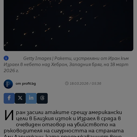
Getty Images | Ракети, изстреляни от Иран към
Израел в небето над Хеброн, Западния бряг, на 18 март
2026 г.
от profit.bg
18.03.2026 / 05:36
Иран засили атаките срещу американски
цели в Близкия изток и Израел в сряда в
очевиден отговор на убийството на
ръководителя на сигурността на страната