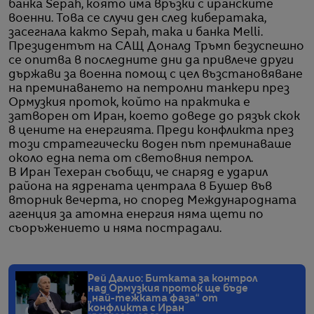
банка Sepah, която има връзки с иранските
военни. Това се случи ден след кибератака,
засегнала както Sepah, така и банка Melli.
Президентът на САЩ Доналд Тръмп безуспешно
се опитва в последните дни да привлече други
държави за военна помощ с цел възстановяване
на преминаването на петролни танкери през
Ормузкия проток, който на практика е
затворен от Иран, което доведе до рязък скок
в цените на енергията. Преди конфликта през
този стратегически воден път преминаваше
около една пета от световния петрол.
В Иран Техеран съобщи, че снаряд е ударил
района на ядрената централа в Бушер във
вторник вечерта, но според Международната
агенция за атомна енергия няма щети по
съоръжението и няма пострадали.
Рей Далио: Битката за контрол
над Ормузкия проток ще бъде
„най-тежката фаза“ от
конфликта с Иран