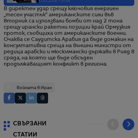
17.03.2026 / 05:58
В директен удар срещу ключовия енергиен
„тесен участък“ американските сили във
вторник са използвали бомби от над 2 тона
срещу ирански ракетни позиции край Ормузкия
проток, съобщиха от американските военни.
Очаква се Саудитска Арабия да бъде домакин на
консултативна среща на външни министри от
редица арабски и мюсюлмански държави в Рияд в
сряда, на която ще бъде обсъден
продължаващият конфликт в региона.
#
Войната в Иран
СВЪРЗАНИ
СТАТИИ