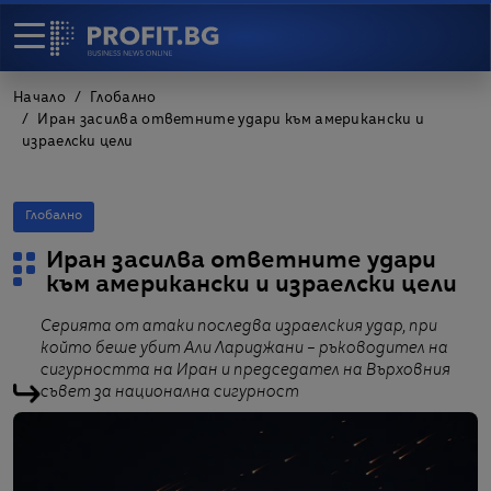
Начало
Глобално
Иран засилва ответните удари към американски и
израелски цели
Глобално
Иран засилва ответните удари
към американски и израелски цели
Серията от атаки последва израелския удар, при
който беше убит Али Лариджани – ръководител на
сигурността на Иран и председател на Върховния
съвет за национална сигурност