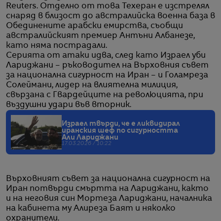
Reuters. Отделно от това Техеран е изстрелял
снаряд в близост до австралийска военна база в
Обединените арабски емирства, съобщи
австралийският премиер Антъни Албанезе,
като няма пострадали.
Серията от атаки идва, след като Израел уби
Лариджани – ръководител на Върховния съвет
за национална сигурност на Иран – и Голамреза
Солеймани, лидер на влиятелна милиция,
свързана с Гвардейците на революцията, при
въздушни удари във вторник.
Израел твърди, че е ликвидирал
иранския шеф по сигурността
Али Лариджани
17.03.2026 / 10:22
Върховният съвет за национална сигурност на
Иран потвърди смъртта на Лариджани, както
и на неговия син Мортеза Лариджани, началника
на кабинета му Алиреза Баят и няколко
охранители.