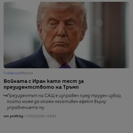
Глобално
/
Европа
Г
Войната с Иран като тест за
Т
президентството на Тръмп
е
Президентът на САЩ е изправен пред труден избор,
който може да окаже негативен ефект върху
управлението му
от profit.bg -
17.03.2026 / 06:52
от