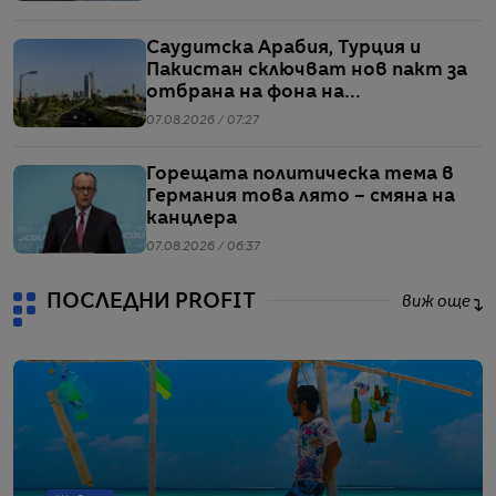
Саудитска Арабия, Турция и
Пакистан сключват нов пакт за
отбрана на фона на
напрежението между САЩ и Иран
07.08.2026 / 07:27
Горещата политическа тема в
Германия това лято – смяна на
канцлера
07.08.2026 / 06:37
ПОСЛЕДНИ PROFIT
виж още