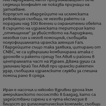
Али Лариджани, като продължаващият вече
седмици конфликт не показва признаци на
затихване.
Корпусът на гвардейците на ислямската
революция съобщи, че негови ракети са
поразили над 100 военни и охранителни обекта
в сърцето на израелската територия като
„отмъщение“ за убийството на Лариджани,
неговия син и негов помощник, съобщава
полуофициалната иранска агенция Fars.
Гвардейците също така заявиха, цитирани от
CNBC, че са извършили комбинирана атака с
дронове и ракети срещу Тел Авив и райони в
централната част на Израел. Двама души са
загинали край Тел Авив при ирански ракетен
удар, съобщиха израелските служби за спешна
помощ рано в сряда.
Иран е насочил и няколко взривни дрона към
американското посолство в Багдад, като са
задействани сирени и е чута експлозия в
близост до дипломатическия комплекс, съобщи