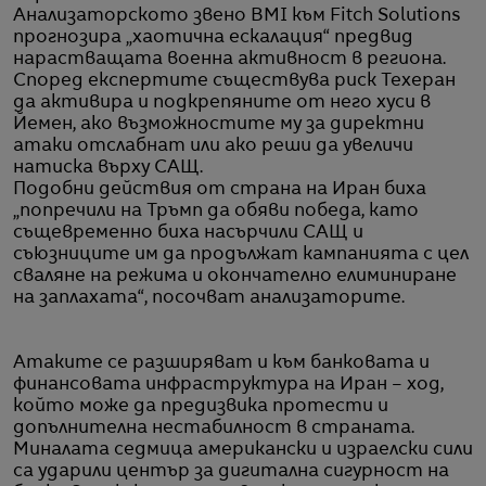
Анализаторското звено BMI към Fitch Solutions
прогнозира „хаотична ескалация“ предвид
нарастващата военна активност в региона.
Според експертите съществува риск Техеран
да активира и подкрепяните от него хуси в
Йемен, ако възможностите му за директни
атаки отслабнат или ако реши да увеличи
натиска върху САЩ.
Подобни действия от страна на Иран биха
„попречили на Тръмп да обяви победа, като
същевременно биха насърчили САЩ и
съюзниците им да продължат кампанията с цел
сваляне на режима и окончателно елиминиране
на заплахата“, посочват анализаторите.
Атаките се разширяват и към банковата и
финансовата инфраструктура на Иран – ход,
който може да предизвика протести и
допълнителна нестабилност в страната.
Миналата седмица американски и израелски сили
са ударили център за дигитална сигурност на