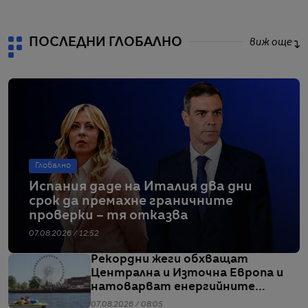
ПОСЛЕДНИ ГЛОБАЛНО
виж още
Глобално
Испания даде на Италия два дни
срок да премахне граничните
проверки – тя отказва
07.08.2026 / 12:52
Рекордни жеги обхващат
Централна и Източна Европа и
натоварват енергийните
системи
07.08.2026 / 08:05