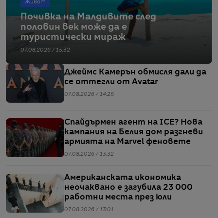
Живот
Почивка на Малдивите след
половин век може да е
туристически мираж
07.08.2026 / 15:32
Джеймс Камерън обмисля дали да
се оттегли от Avatar
07.08.2026 / 14:26
Спайдърмен агент на ICE? Нова
кампания на Белия дом разгневи
армията на Marvel феновете
07.08.2026 / 13:32
Американската икономика
неочаквано е загубила 23 000
работни места през юли
07.08.2026 / 13:01