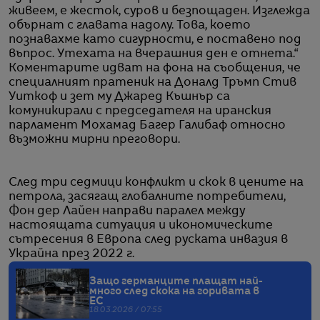
живеем, е жесток, суров и безпощаден. Изглежда
обърнат с главата надолу. Това, което
познавахме като сигурности, е поставено под
въпрос. Утехата на вчерашния ден е отнета.“
Коментарите идват на фона на съобщения, че
специалният пратеник на Доналд Тръмп Стив
Уиткоф и зет му Джаред Къшнър са
комуникирали с председателя на иранския
парламент Мохамад Багер Галибаф относно
възможни мирни преговори.
След три седмици конфликт и скок в цените на
петрола, засягащ глобалните потребители,
Фон дер Лайен направи паралел между
настоящата ситуация и икономическите
сътресения в Европа след руската инвазия в
Украйна през 2022 г.
Защо германците плащат най-
много след скока на горивата в
ЕС
18.03.2026 / 07:55