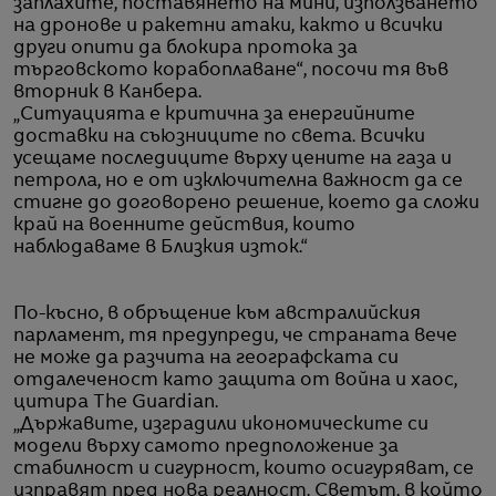
заплахите, поставянето на мини, използването
на дронове и ракетни атаки, както и всички
други опити да блокира протока за
търговското корабоплаване“, посочи тя във
вторник в Канбера.
„Ситуацията е критична за енергийните
доставки на съюзниците по света. Всички
усещаме последиците върху цените на газа и
петрола, но е от изключителна важност да се
стигне до договорено решение, което да сложи
край на военните действия, които
наблюдаваме в Близкия изток.“
По-късно, в обръщение към австралийския
парламент, тя предупреди, че страната вече
не може да разчита на географската си
отдалеченост като защита от война и хаос,
цитира The Guardian.
„Държавите, изградили икономическите си
модели върху самото предположение за
стабилност и сигурност, които осигуряват, се
изправят пред нова реалност. Светът, в който