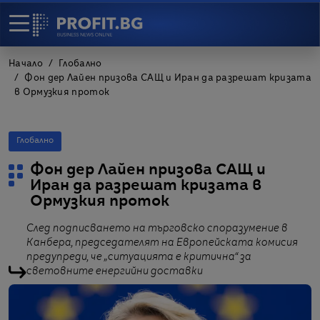
Начало
Глобално
Фон дер Лайен призова САЩ и Иран да разрешат кризата
в Ормузкия проток
Глобално
Фон дер Лайен призова САЩ и
Иран да разрешат кризата в
Ормузкия проток
След подписването на търговско споразумение в
Канбера, председателят на Европейската комисия
предупреди, че „ситуацията е критична“ за
световните енергийни доставки