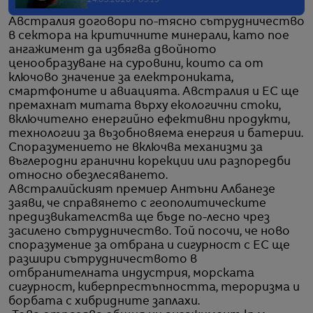
24.03.2026 / 05:19
Австралия договори по-тясно сътрудничество
в сектора на критичните минерали, като пое
ангажимент да избягва двойното
ценообразуване на суровини, които са от
ключово значение за електрониката,
смартфоните и авиацията. Австралия и ЕС ще
премахнат митата върху екологични стоки,
включително енергийно ефективни продукти,
технологии за възобновяема енергия и батерии.
Споразумението не включва механизми за
въглеродни гранични корекции или разпоредби
относно обезлесяването.
Австралийският премиер Антъни Албанезе
заяви, че справянето с геополитическите
предизвикателства ще бъде по-лесно чрез
засилено сътрудничество. Той посочи, че ново
споразумение за отбрана и сигурност с ЕС ще
разшири сътрудничеството в
отбранителната индустрия, морската
сигурност, киберпрестъпността, тероризма и
борбата с хибридните заплахи.