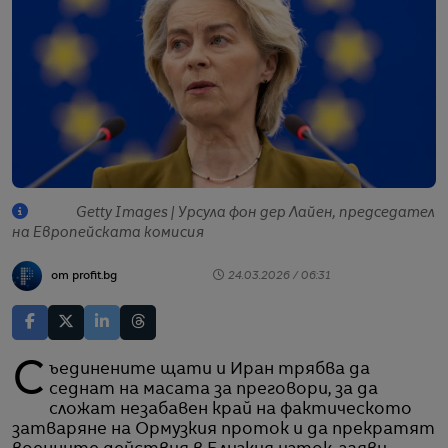
Getty Images | Урсула фон дер Лайен, председател
на Европейската комисия
от profit.bg
24.03.2026 / 06:31
Съединените щати и Иран трябва да
седнат на масата за преговори, за да
сложат незабавен край на фактическото
затваряне на Ормузкия проток и да прекратят