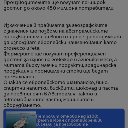
Производителите ще получат по-широк
достъп до около 450 милиона потребители.
Изключение в правилата за географските
означения ще позволи на австралийските
производители на вино и сирене да продължат
да използват европейски наименования като
prosecco и feta.
Фермерите ще получат преференциален
достъп за износ на говеждо и агнешко месо, а
митата върху млечни продукти, градинарска
продукция и промишлени стоки ще бъдат
премахнати.
Очаква се европейското шампанско, вино,
спиртни напитки, бисквити, шоколад и паста
да поевтинеят в Австралия, както и
автомобилните части, машините и
оборудването.
Петролът отново над $100:
Тръмп и Иран с противоречиви
сигнали за преговорите