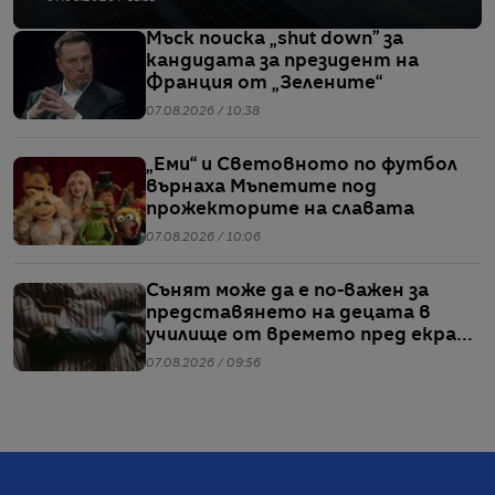
Мъск поиска „shut down” за
кандидата за президент на
Франция от „Зелените“
07.08.2026 / 10:38
„Еми“ и Световното по футбол
върнаха Мъпетите под
прожекторите на славата
07.08.2026 / 10:06
Сънят може да е по-важен за
представянето на децата в
училище от времето пред екран
или храненето, сочи проучване
07.08.2026 / 09:56