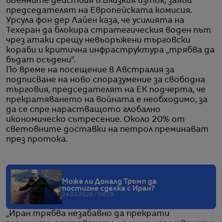
военните действия в Близкия изток, заяви
председателят на Европейската комисия.
Урсула фон дер Лайен каза, че усилията на
Техеран да блокира стратегическия воден път
чрез атаки срещу невъоръжени търговски
кораби и критична инфраструктура „трябва да
бъдат осъдени“.
По време на посещение в Австралия за
подписване на ново споразумение за свободна
търговия, председателят на ЕК подчерта, че
прекратяването на войната е необходимо, за
да се спре нарастващото глобално
икономическо сътресение. Около 20% от
световните доставки на петрол преминават
през протока.
Може ли Доналд Тръмп да
постигне сделка с Иран?
24.03.2026 / 06:29
„Иран трябва незабавно да прекрати