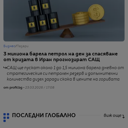
Бизнес
/
Пазари
Б
3 милиона барела петрол на ден за спасяване
П
от кризата в Иран прогнозират САЩ
ц
САЩ ще пускат около 1 до 1,5 милиона барела дневно от
стратегическия си петролен резерв и допълнителни
количества дизел заради скока в цените на горивата
от profit.bg -
23.03.2026 / 17:08
от
ПОСЛЕДНИ ГЛОБАЛНО
виж още