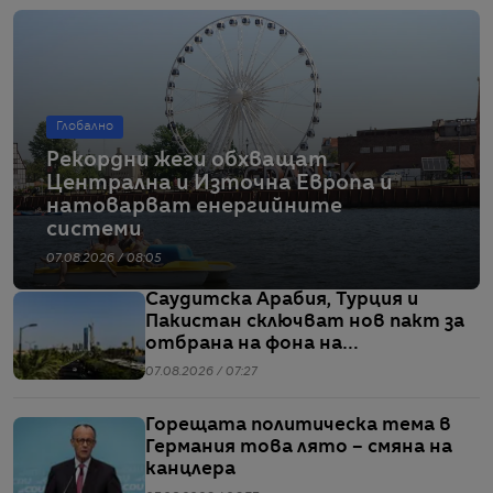
Глобално
Рекордни жеги обхващат
Централна и Източна Европа и
натоварват енергийните
системи
07.08.2026 / 08:05
Саудитска Арабия, Турция и
Пакистан сключват нов пакт за
отбрана на фона на
напрежението между САЩ и Иран
07.08.2026 / 07:27
Горещата политическа тема в
Германия това лято – смяна на
канцлера