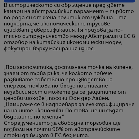
В историческото си обръщение пред двете
камари на австралийския парламент – първото
по рода си от жена политик от чужбина – тя
подчерта, че икономическите трусове
изискват диверсификация. Тя призова за по-
тясно сътрудничество между Австралия и ЕС в
отговор на китайския икономически модел,
фокусиран върху масирания износ.
„При геополитика, достигнала точка на кипене,
знаем от първа ръка, че колкото повече
развивате собствено производство на
енергия, толкова по-бързо постигате
независимост и можете да се защитите от
ценови шокове“, посочи Фон дер Лайен.
„Намираме се в надпревара за електрифициране
на нашите икономики. По това ще ни съдят
бъдещите поколения.“
Споразумението за свободна търговия ще
позволи на почти 98% от австралийските
стоки да влизат в ЕС без мита.