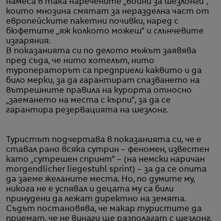
намеса в така наречените „войни за шезлонги“,
които мнозина смятат за неразделна част от
европейските пакетни почивки, наред с
бюфетите „яж колкото можеш“ и слънчевите
изгаряния.
В показанията си по делото мъжът заявява
пред съда, че нито хотелът, нито
туроператорът са предприели каквито и да
било мерки, за да гарантират спазването на
вътрешните правила на курорта относно
„заемането на места с кърпи“, за да се
гарантира резервацията на шезлонг.
Туристът подчертава в показанията си, че е
ставал рано всяка сутрин – феномен, известен
като „сутрешен спринт“ – (на немски наричан
morgendlicher liegestuhl sprint) – за да се опита
да заеме желаните места. Но, по думите му,
никога не е успявал и децата му са били
принудени да лежат директно на земята.
Съдът постановява, че макар туристите да
приемат, че не винаги ще разполагат с шезлонг,