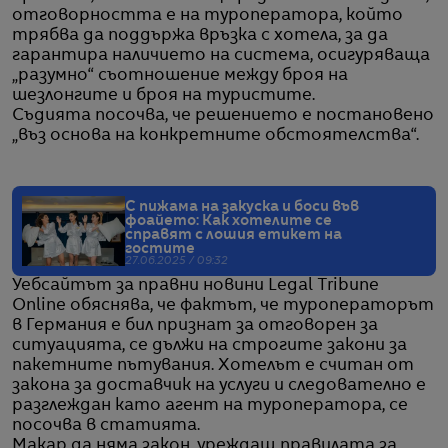
отговорността е на туроператора, който
трябва да поддържа връзка с хотела, за да
гарантира наличието на система, осигуряваща
„разумно“ съотношение между броя на
шезлонгите и броя на туристите.
Съдията посочва, че решението е постановено
„въз основа на конкретните обстоятелства“.
С пижама на закуска и боси във
фоайето: Как хотелите се
справят с лошия етикет на
гостите
27.06.2025 / 09:32
Уебсайтът за правни новини Legal Tribune
Online обяснява, че фактът, че туроператорът
в Германия е бил признат за отговорен за
ситуацията, се дължи на строгите закони за
пакетните пътувания. Хотелът е считан от
закона за доставчик на услуги и следователно е
разглеждан като агент на туроператора, се
посочва в статията.
Макар да няма закон, уреждащ правилата за