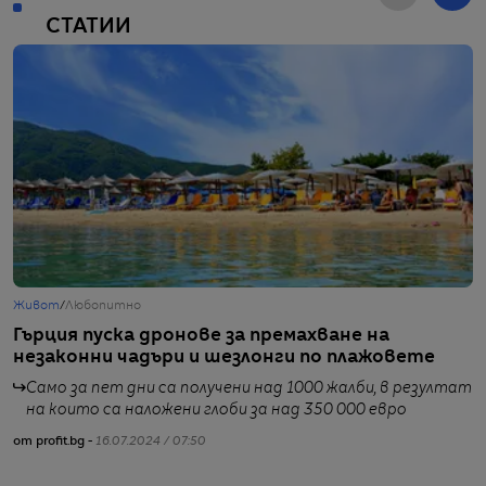
СТАТИИ
Живот
/
Любопитно
Ж
Гърция пуска дронове за премахване на
Х
незаконни чадъри и шезлонги по плажовете
п
Само за пет дни са получени над 1000 жалби, в резултат
от
на които са наложени глоби за над 350 000 евро
от profit.bg -
16.07.2024 / 07:50