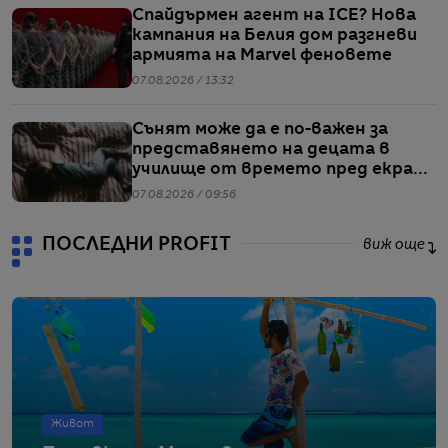
Спайдърмен агент на ICE? Нова
кампания на Белия дом разгневи
армията на Marvel феновете
07.08.2026 / 13:32
Сънят може да е по-важен за
представянето на децата в
училище от времето пред екран
или храненето, сочи проучване
07.08.2026 / 09:56
ПОСЛЕДНИ PROFIT
виж още
Живот