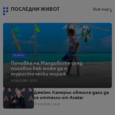
ПОСЛЕДНИ ЖИВОТ
виж още
Живот
Почивка на Малдивите след
половин век може да е
туристически мираж
07.08.2026 / 15:32
Джеймс Камерън обмисля дали да
се оттегли от Avatar
07.08.2026 / 14:26