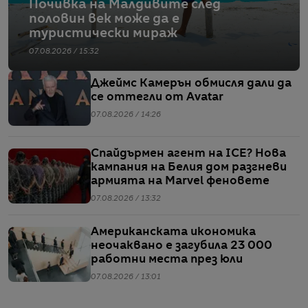
Почивка на Малдивите след
половин век може да е
туристически мираж
07.08.2026 / 15:32
Джеймс Камерън обмисля дали да
се оттегли от Avatar
07.08.2026 / 14:26
Спайдърмен агент на ICE? Нова
кампания на Белия дом разгневи
армията на Marvel феновете
07.08.2026 / 13:32
Американската икономика
неочаквано е загубила 23 000
работни места през юли
07.08.2026 / 13:01