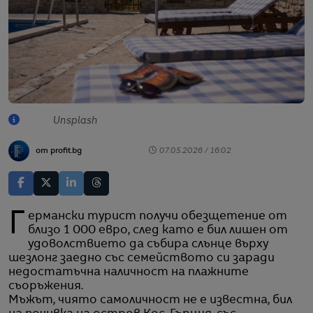
Unsplash
от profit.bg
07.05.2026 / 16:02
Германски турист получи обезщетение от
близо 1 000 евро, след като е бил лишен от
удоволствието да събира слънце върху
шезлонг заедно със семейството си заради
недостатъчна наличност на плажните
съоръжения.
Мъжът, чиято самоличност не е известна, бил