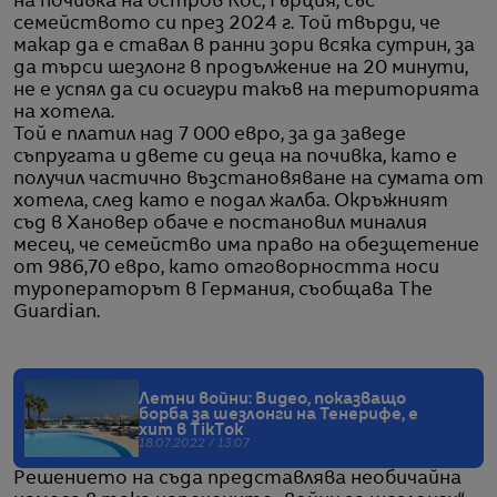
на почивка на остров Кос, Гърция, със
семейството си през 2024 г. Той твърди, че
макар да е ставал в ранни зори всяка сутрин, за
да търси шезлонг в продължение на 20 минути,
не е успял да си осигури такъв на територията
на хотела.
Той е платил над 7 000 евро, за да заведе
съпругата и двете си деца на почивка, като е
получил частично възстановяване на сумата от
хотела, след като е подал жалба. Окръжният
съд в Хановер обаче е постановил миналия
месец, че семейство има право на обезщетение
от 986,70 евро, като отговорността носи
туроператорът в Германия, съобщава The
Guardian.
Летни войни: Видео, показващо
борба за шезлонги на Тенерифе, е
хит в TikTok
18.07.2022 / 13:07
Решението на съда представлява необичайна