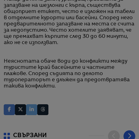
запазване на шезлонги с кърпа, съществува
общоприет етикет, често е изложен на табели
в отделните курорти или басейни. Според него
предварителното запазване на места се счита
за недопустимо. Често хотелите заявяват, че
ще премахват кърпите след 30 до 60 минути,
ако не се използват.
Неяснотата обаче води до конфликти между
туристите край басейните и частните
плажове. Според съдията по делото
туроператорът е длъжен да предотвратява
такива конфликти.
СВЪРЗАНИ