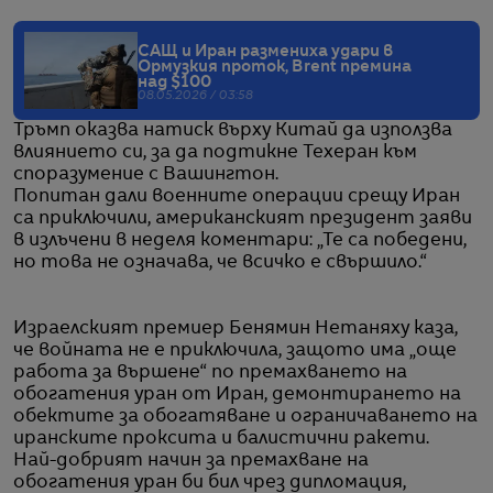
САЩ и Иран размениха удари в
Ормузкия проток, Brent премина
над $100
08.05.2026 / 03:58
Тръмп оказва натиск върху Китай да използва
влиянието си, за да подтикне Техеран към
споразумение с Вашингтон.
Попитан дали военните операции срещу Иран
са приключили, американският президент заяви
в излъчени в неделя коментари: „Те са победени,
но това не означава, че всичко е свършило.“
Израелският премиер Бенямин Нетаняху каза,
че войната не е приключила, защото има „още
работа за вършене“ по премахването на
обогатения уран от Иран, демонтирането на
обектите за обогатяване и ограничаването на
иранските проксита и балистични ракети.
Най-добрият начин за премахване на
обогатения уран би бил чрез дипломация,