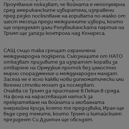
Проучвания показват, че войната е непопулярна
сред американските избиратели, изправени
пред рязко поскъпване на горивата по-малко от
шест месеца преди междинните избори, които
ще определят дали Републиканската партия на
Тръмп ще запази контрола над Конгреса.
САЩ също така срещат ограничена
международна подкрепа. Съюзниците от НАТО
отказват призивите да изпратят кораби за
отваряне на Ормузкия проток без цялостно
мирно споразумение и международен мандат.
Засега не е ясно какви нови дипломатически или
военни стъпки могат да последват.
Очаква се Тръмп да пристигне в Пекин в сряда.
На фона на нарастващия натиск за
прекратяване на войната и глобалната
енергийна криза, която тя предизвика, Иран ще
бъде сред темите, които Тръмп и китайският
президент Си Дзинпин ще обсъдят.