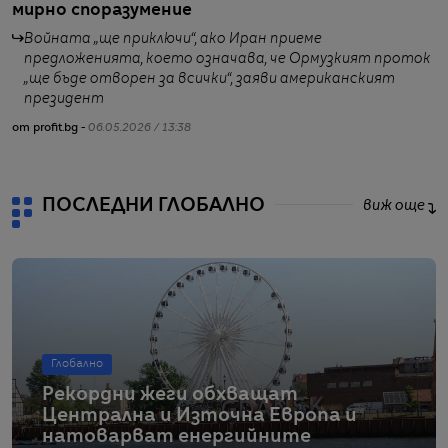
мирно споразумение
Войната „ще приключи“, ако Иран приеме
предложенията, което означава, че Ормузкият проток
„ще бъде отворен за всички“, заяви американският
от
президент
от profit.bg -
06.05.2026 / 13:38
ПОСЛЕДНИ ГЛОБАЛНО
виж още
Глобално
Рекордни жеги обхващат
Централна и Източна Европа и
натоварват енергийните