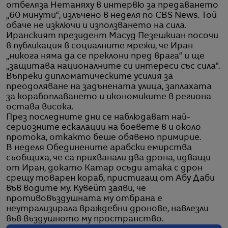
отбеляза Нетаняху в интервю за предаването
„60 минути“, излъчено в неделя по CBS News. Той
обаче не изключи и използването на сила.
Иранският президент Масуд Пезешкиан посочи
в публикация в социалните мрежи, че Иран
„никога няма да се преклони пред врага“ и ще
„защитава националните си интереси със сила“.
Въпреки дипломатическите усилия за
преодоляване на задънената улица, заплахата
за корабоплаването и икономиките в региона
остава висока.
През последните дни се наблюдават най-
сериозните ескалации на боевете в и около
протока, откакто беше обявено примирие.
В неделя Обединените арабски емирства
съобщиха, че са прихванали два дрона, идващи
от Иран, докато Катар осъди атака с дрон
срещу товарен кораб, пристигащ от Абу Даби
във водите му. Кувейт заяви, че
противовъздушната му отбрана е
неутрализирала враждебни дронове, навлезли
във въздушното му пространство.