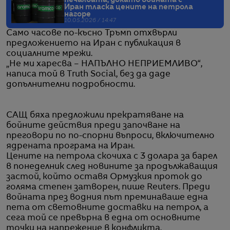
Иран тласка цените на петрола
нагоре
10.05.2026 / 14:47
Само часове по-късно Тръмп отхвърли
предложението на Иран с публикация в
социалните мрежи.
„Не ми харесва – НАПЪЛНО НЕПРИЕМЛИВО“,
написа той в Truth Social, без да даде
допълнителни подробности.
САЩ бяха предложили прекратяване на
бойните действия преди започване на
преговори по по-спорни въпроси, включително
ядрената програма на Иран.
Цените на петрола скочиха с 3 долара за барел
в понеделник след новините за продължаващия
застой, който оставя Ормузкия проток до
голяма степен затворен, пише Reuters. Преди
войната през водния път преминаваше една
пета от световните доставки на петрол, а
сега той се превърна в една от основните
точки на напрежение в конфликта.