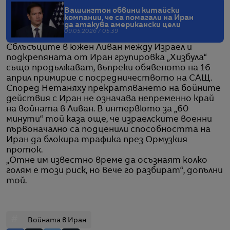
Вашингтон обвини китайски
компании, че са помагали на Иран
да атакува американски цели
09.05.2026 / 05:39
Сблъсъците в южен Ливан между Израел и
подкрепяната от Иран групировка „Хизбула“
също продължават, въпреки обявеното на 16
април примирие с посредничеството на САЩ.
Според Нетаняху прекратяването на бойните
действия с Иран не означава непременно край
на войната в Ливан. В интервюто за „60
минути“ той каза още, че израелските военни
първоначално са подценили способността на
Иран да блокира трафика през Ормузкия
проток.
„Отне им известно време да осъзнаят колко
голям е този риск, но вече го разбират“, допълни
той.
#
Войната в Иран