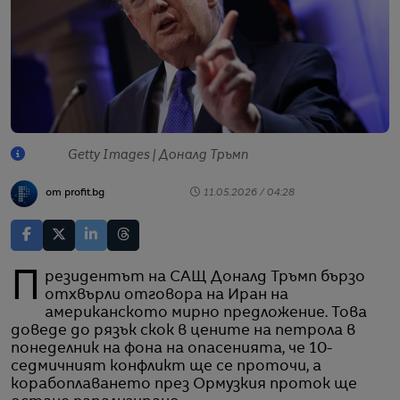
Getty Images | Доналд Тръмп
от profit.bg
11.05.2026 / 04:28
Президентът на САЩ Доналд Тръмп бързо
отхвърли отговора на Иран на
американското мирно предложение. Това
доведе до рязък скок в цените на петрола в
понеделник на фона на опасенията, че 10-
седмичният конфликт ще се проточи, а
корабоплаването през Ормузкия проток ще