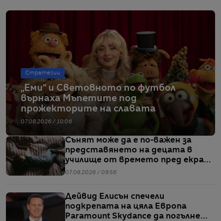
Стратегии
„Еми“ и Световното по футбол
върнаха Мъпетите под
прожекторите на славата
07.08.2026 / 10:06
Сънят може да е по-важен за
представянето на децата в
училище от времето пред екран
или храненето, сочи проучване
07.08.2026 / 09:56
Дейвид Елисън спечели
подкрепата на цяла Европа
Paramount Skydance да погълне