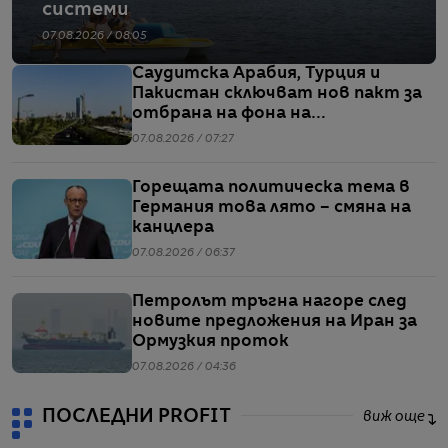
системи
07.08.2026 / 08:05
Саудитска Арабия, Турция и
Пакистан сключват нов пакт за
отбрана на фона на
напрежението между САЩ и Иран
07.08.2026 / 07:27
Горещата политическа тема в
Германия това лято – смяна на
канцлера
07.08.2026 / 06:37
Петролът тръгна нагоре след
новите предложения на Иран за
Ормузкия проток
07.08.2026 / 04:36
ПОСЛЕДНИ PROFIT
виж още