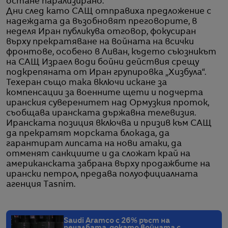
остане парализирано.
Дни след като САЩ отправиха предложение с
надеждата да възобновят преговорите, в
неделя Иран публикува отговор, фокусиран
върху прекратяване на войната на всички
фронтове, особено в Ливан, където съюзникът
на САЩ Израел води бойни действия срещу
подкрепяната от Иран групировка „Хизбула“.
Техеран също така включи искане за
компенсации за военните щети и подчерта
иранския суверенитет над Ормузкия проток,
съобщава иранската държавна телевизия.
Иранската позиция включва и призив към САЩ
да прекратят морската блокада, да
гарантират липсата на нови атаки, да
отменят санкциите и да сложат край на
американската забрана върху продажбите на
ирански петрол, предава полуофициалната
агенция Tasnim.
Saudi Aramco с 26% ръст на
печалбата, докато войната с