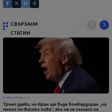
СВЪРЗАНИ
СТАТИИ
Глобално
/
Светът
Г
Тръмп заяви, че Иран ще бъде бомбардиран „на
Х
много по-високо ниво“, ако не се съгласи на