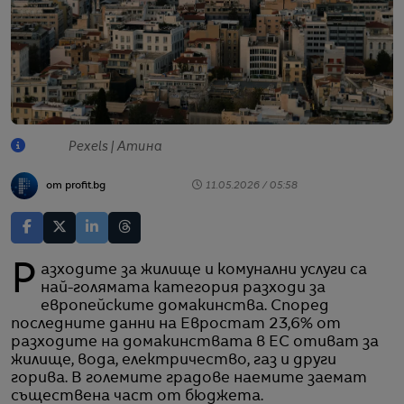
Pexels | Атина
от profit.bg
11.05.2026 / 05:58
Разходите за жилище и комунални услуги са
най-голямата категория разходи за
европейските домакинства. Според
последните данни на Евростат 23,6% от
разходите на домакинствата в ЕС отиват за
жилище, вода, електричество, газ и други
горива. В големите градове наемите заемат
съществена част от бюджета.