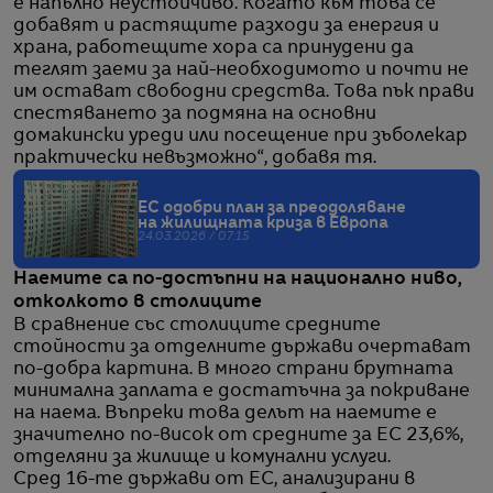
е напълно неустойчиво. Когато към това се
добавят и растящите разходи за енергия и
храна, работещите хора са принудени да
теглят заеми за най-необходимото и почти не
им остават свободни средства. Това пък прави
спестяването за подмяна на основни
домакински уреди или посещение при зъболекар
практически невъзможно“, добавя тя.
ЕС одобри план за преодоляване
на жилищната криза в Европа
24.03.2026 / 07:15
Наемите са по-достъпни на национално ниво,
отколкото в столиците
В сравнение със столиците средните
стойности за отделните държави очертават
по-добра картина. В много страни брутната
минимална заплата е достатъчна за покриване
на наема. Въпреки това делът на наемите е
значително по-висок от средните за ЕС 23,6%,
отделяни за жилище и комунални услуги.
Сред 16-те държави от ЕС, анализирани в