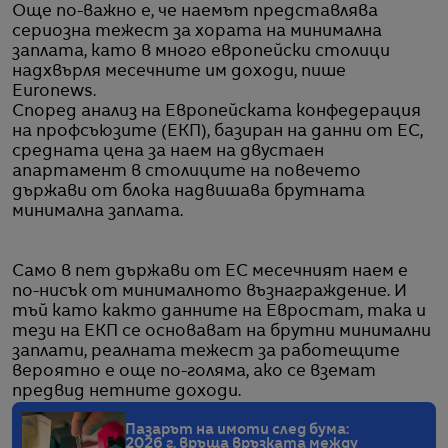
Още по-важно е, че наемът представлява
сериозна тежест за хората на минимална
заплата, като в много европейски столици
надхвърля месечните им доходи, пише
Euronews.
Според анализ на Европейската конфедерация
на профсъюзите (ЕКП), базиран на данни от ЕС,
средната цена за наем на двустаен
апартамент в столиците на повечето
държави от блока надвишава брутната
минимална заплата.
Само в пет държави от ЕС месечният наем е
по-нисък от минималното възнаграждение. И
тъй като както данните на Евростат, така и
тези на ЕКП се основават на брутни минимални
заплати, реалната тежест за работещите
вероятно е още по-голяма, ако се вземат
предвид нетните доходи.
Пазарът на имоти след бума:
2026 г. връща връзката между