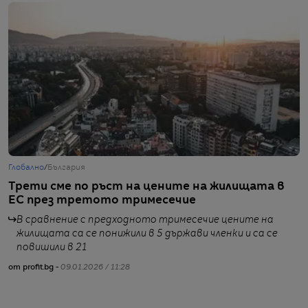
Глобално
/
България
Б
Трети сме по ръст на цените на жилищата в
Е
ЕС през третото тримесечие
е
В сравнение с предходното тримесечие цените на
жилищата са се понижили в 5 държави членки и са се
повишили в 21
от profit.bg -
09.01.2026 / 11:28
от