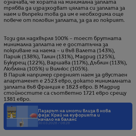
означава, че хората на минимална заплата
трябва да изразходват цялата си заплата за
наем и въпреки това да им е необходима още
повече от половин заплата, за да го покрият.
Този дял надхвърля 100% – тоест брутната
минимална заплата не е достатъчна за
покриване на наема – и във Валета (143%),
Париж (138%), Талин (131%), Мадрид (125%),
Букурещ (122%), Варшава (117%), Дъблин (113%),
Любляна (105%) и Вилнюс (105%).
В Париж например средният наем за двустаен
апартамент е 2523 евро, докато минималната
заплата във Франция е 1823 евро. В Мадрид
стойностите са съответно 1721 евро срещу
1381 евро.
Пазарът на имоти влиза в нова
фаза: Край на еуфорията и
начало на баланс
30.03.2026 / 06:26