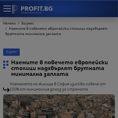
Начало
Бизнес
Наемите в повечето европейски столици надхвърлят
брутната минимална заплата
Бизнес
Наемите в повечето европейски
столици надхвърлят брутната
минимална заплата
Наемането на жилище в София изисква повече от
150% от минималния доход за страната