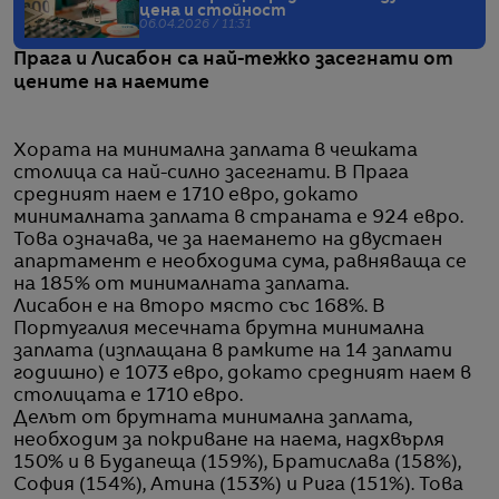
цена и стойност
06.04.2026 / 11:31
Прага и Лисабон са най-тежко засегнати от
цените на наемите
Хората на минимална заплата в чешката
столица са най-силно засегнати. В Прага
средният наем е 1710 евро, докато
минималната заплата в страната е 924 евро.
Това означава, че за наемането на двустаен
апартамент е необходима сума, равняваща се
на 185% от минималната заплата.
Лисабон е на второ място със 168%. В
Португалия месечната брутна минимална
заплата (изплащана в рамките на 14 заплати
годишно) е 1073 евро, докато средният наем в
столицата е 1710 евро.
Делът от брутната минимална заплата,
необходим за покриване на наема, надхвърля
150% и в Будапеща (159%), Братислава (158%),
София (154%), Атина (153%) и Рига (151%). Това