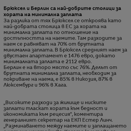
Брюксел и Берлин са най-добрите столици за
хората на минимална заплата
За разлика от тях Брюксел се откроява като
най-добрата столица в ЕС за хората на
минимална заплата по отношение на
достъпността на наемите. Там разходите за
наем се равняват на 70% от брутната
минимална заплата. В Брюксел средният наем за
двустаен апартамент е 1476 евро, докато
минималната заплата е 2112 евро.
Берлин е на второ място със 76%. Делът от
брутната минимална заплата, необходим за
покриване на наема, е 85% в Никозия, 87% в
Люксембург и 96% в Хага.
„Високите разходи за жилище и ниските
заплати тласкат хората към бедност и
икономиката към рецесия“, коментира
генералният секретар на ЕКП Естер Линч.
„Разминаването между наемите и заплащането