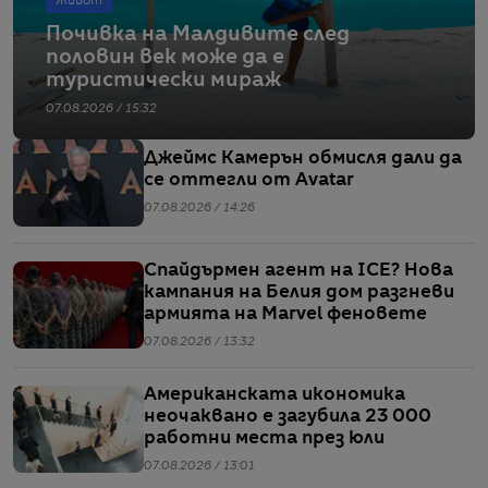
Живот
Почивка на Малдивите след
половин век може да е
туристически мираж
07.08.2026 / 15:32
Джеймс Камерън обмисля дали да
се оттегли от Avatar
07.08.2026 / 14:26
Спайдърмен агент на ICE? Нова
кампания на Белия дом разгневи
армията на Marvel феновете
07.08.2026 / 13:32
Американската икономика
неочаквано е загубила 23 000
работни места през юли
07.08.2026 / 13:01