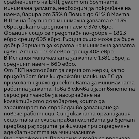
сравнението на ЕКП, делът от брутната
минимална заплата, необходим за покриване на
наема, варира от 33% в Полша до 61% в Малта.
В Полша брутната минимална заплата е 1139
евро, докато средният наем е 376 евро.
Франция също се представя по-добре – 1823
евро срещу 695 евро. Гърция също може да бъде
добър вариант за хората на минимална заплата
извън Атина – 1027 евро срещу 408 евро.
В Испания минималната заплата е 1381 евро, а
средният наем – 660 евро.
От ЕКП настояват за серия от мерки, като
призовават всички държави членки на ЕС да
приложат изцяло директивата за минималната
работна заплата. Това включва изготвянето на
сериозни планове за насърчаване на
колективното договаряне, които да
гарантират по-справедливо заплащане за
повече работници. Синдикалната организация
също така апелира правителствата да вземат
предвид разходите за жилище при определяне
адекватността на минималните
възнаграждения. Паралелно с това се предлага