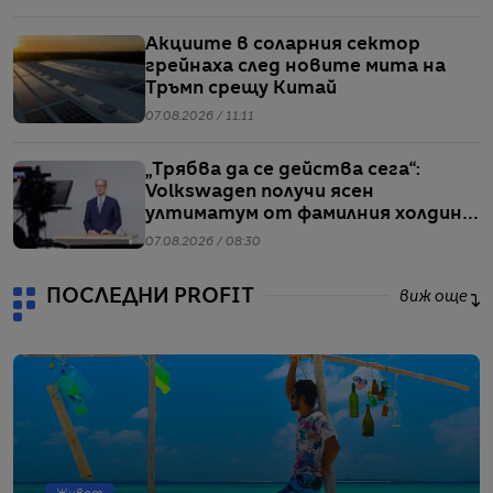
Акциите в соларния сектор
грейнаха след новите мита на
Тръмп срещу Китай
07.08.2026 / 11:11
„Трябва да се действа сега“:
Volkswagen получи ясен
ултиматум от фамилния холдинг
начело на групата
07.08.2026 / 08:30
ПОСЛЕДНИ PROFIT
виж още