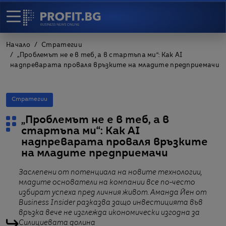
Начало
Стратегии
„Проблемът не е в теб, а в стартъпа ми“: Как AI
надпреварата проваля връзките на младите предприемачи
Стратегии
„Проблемът не е в теб, а в
стартъпа ми“: Как AI
надпреварата проваля връзките
на младите предприемачи
Заслепени от потенциала на новите технологии,
младите основатели на компании все по-често
избират успеха пред личния живот. Аманда Йен от
Business Insider разказва защо инвестицията във
връзка вече не изглежда икономически изгодна за
Силициевата долина