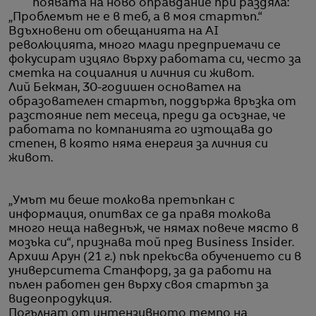
появата на ново оправдание при раздяла:
„Проблемът не е в теб, а в моя стартъп.“
Вдъхновени от обещанията на AI
революцията, много млади предприемачи се
фокусират изцяло върху работата си, често за
сметка на социалния и личния си живот.
Лий Бекман, 30-годишен основател на
образователен стартъп, поддържа връзка от
разстояние пет месеца, преди да осъзнае, че
работата по компанията го изтощава до
степен, в която няма енергия за личния си
живот.
„Умът ми беше толкова претъпкан с
информация, опитвах се да правя толкова
много неща наведнъж, че нямах повече място в
мозъка си“, признава той пред Business Insider.
Архиш Арун (21 г.) пък прекъсва обучението си в
университета Станфорд, за да работи на
пълен работен ден върху своя стартъп за
видеопродукция.
Погълнат от интензивното темпо на