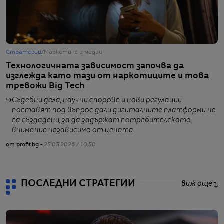
Стратегии
/
Маркетинг и медии
Ж
Технологичната зависимост започва да
М
изглежда като тази от наркотиците и това
и
тревожи Big Tech
х
Съдебни дела, научни спорове и нови регулации
поставят под въпрос дали дигиталните платформи не
са създадени, за да задържат потребителското
внимание независимо от цената
о
от profit.bg -
25.03.2026 / 10:50
ПОСЛЕДНИ СТРАТЕГИИ
виж още