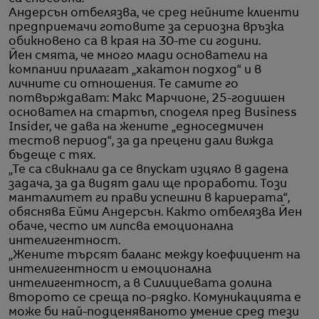
Андерсън отбелязва, че сред нейните клиенти
предприемачи готовите за сериозна връзка
обикновено са в края на 30-те си години.
Йен смята, че много млади основатели на
компании прилагат „хакатон подход“ и в
личните си отношения. Те самите го
потвърждават: Макс Марчионе, 25-годишен
основател на стартъп, споделя пред Business
Insider, че дава на жените „едноседмичен
тестов период“, за да прецени дали вижда
бъдеще с тях.
„Те са свикнали да се впускат изцяло в дадена
задача, за да видят дали ще проработи. Този
манталитет ги прави успешни в кариерата“,
обяснява Ейми Андерсън. Както отбелязва Йен
обаче, често им липсва емоционална
интелигентност.
„Жените търсят баланс между коефициент на
интелигентност и емоционална
интелигентност, а в Силициевата долина
второто се среща по-рядко. Комуникацията е
може би най-подценяваното умение сред тези