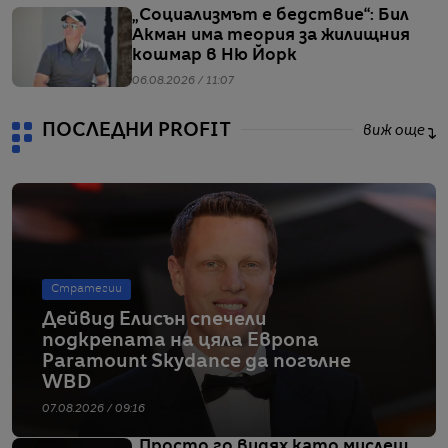
„Социализмът е бедствие“: Бил
Акман има теория за жилищния
кошмар в Ню Йорк
06.08.2026 / 11:07
ПОСЛЕДНИ PROFIT
виж още
Стратегии
Дейвид Елисън спечели
подкрепата на цяла Европа
Paramount Skydance да погълне
WBD
07.08.2026 / 09:16
„Просто го видях като мислещ