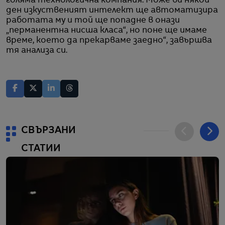
голяма технологична компания. Може би някой
ден изкуственият интелект ще автоматизира
работата му и той ще попадне в онази
„перманентна нисша класа“, но поне ще имаме
време, което да прекарваме заедно“, завършва
тя анализа си.
СВЪРЗАНИ
СТАТИИ