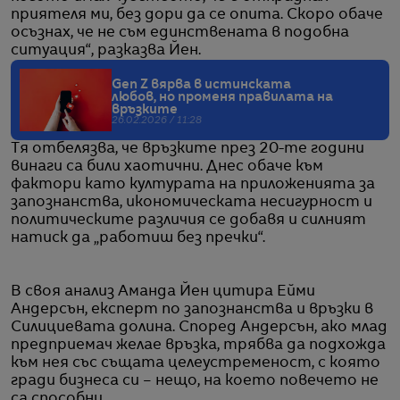
приятеля ми, без дори да се опита. Скоро обаче
осъзнах, че не съм единствената в подобна
ситуация“, разказва Йен.
Gen Z вярва в истинската
любов, но променя правилата на
връзките
26.02.2026 / 11:28
Тя отбелязва, че връзките през 20-те години
винаги са били хаотични. Днес обаче към
фактори като културата на приложенията за
запознанства, икономическата несигурност и
политическите различия се добавя и силният
натиск да „работиш без пречки“.
В своя анализ Аманда Йен цитира Ейми
Андерсън, експерт по запознанства и връзки в
Силициевата долина. Според Андерсън, ако млад
предприемач желае връзка, трябва да подхожда
към нея със същата целеустременост, с която
гради бизнеса си – нещо, на което повечето не
са способни.