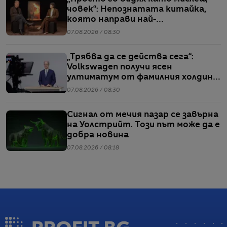
човек“: Непознатата китайка,
която направи най-
коментираното интервю с
07.08.2026 / 08:30
Кристофър Нолан
„Трябва да се действа сега“:
Volkswagen получи ясен
ултиматум от фамилния холдинг
начело на групата
07.08.2026 / 08:30
Сигнал от мечия пазар се завърна
на Уолстрийт. Този път може да е
добра новина
07.08.2026 / 08:18