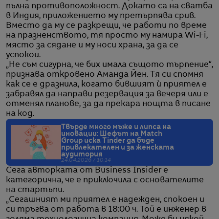
пълна противоположност. Докато са на сватба
в Индия, приложението му претърпява срив.
Вместо да му се разкрещи, че работи по време
на празненството, тя просто му намира Wi-Fi,
място за сядане и му носи храна, за да се
успокои.
„Не съм сигурна, че бих имала същото търпение“,
признава откровено Аманда Йен. Тя си спомня
как се е дразнила, когато бившият ѝ приятел е
забравял да направи резервация за вечеря или е
отменял планове, за да прекара нощта в писане
на код.
Твърде много мъже и липса на
иновации: Шефът на Match
Group иска Tinder да бъде
привлекателен и за женската
аудитория
24.04.2026 / 10:14
Сега авторката от Business Insider е
категорична, че е приключила с основателите
на стартъпи.
„Сегашният ми приятел е надежден, спокоен и
си тръгва от работа в 18:00 ч. Той е инженер в