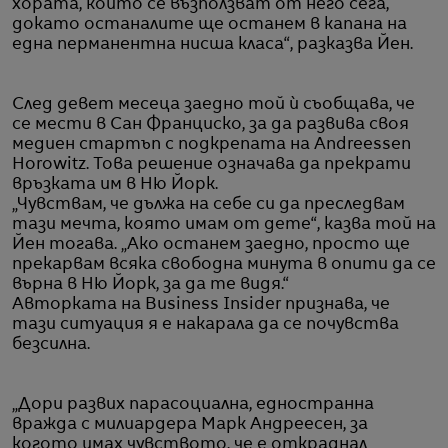
хората, които се възползват от него сега,
докато останалите ще останем в капана на
една перманентна нисша класа“, разказва Йен.
След девет месеца заедно той ѝ съобщава, че
се мести в Сан Франциско, за да развива своя
медиен стартъп с подкрепата на Andreessen
Horowitz. Това решение означава да прекрати
връзката им в Ню Йорк.
„Чувствам, че дължа на себе си да преследвам
тази мечта, която имам от дете“, казва той на
Йен тогава. „Ако останем заедно, просто ще
прекарвам всяка свободна минута в опити да се
върна в Ню Йорк, за да те видя.“
Авторката на Business Insider признава, че
тази ситуация я е накарала да се почувства
безсилна.
„Дори развих парасоциална, едностранна
вражда с милиардера Марк Андреесен, за
когото имах чувството, че е откраднал