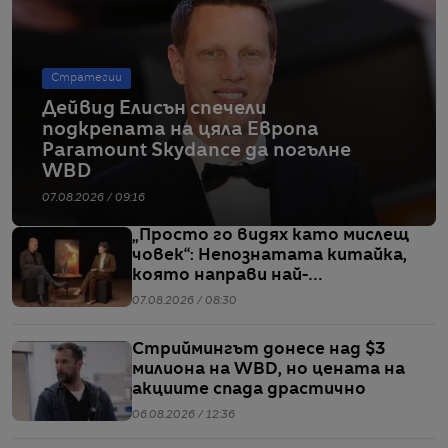
Стратегии
Дейвид Елисън спечели
подкрепата на цяла Европа
Paramount Skydance да погълне
WBD
07.08.2026 / 09:16
„Просто го видях като мислещ
човек“: Непознатата китайка,
която направи най-
коментираното интервю с
07.08.2026 / 08:30
Кристофър Нолан
Стриймингът донесе над $3
милиона на WBD, но цената на
акциите спада драстично
06.08.2026 / 12:36