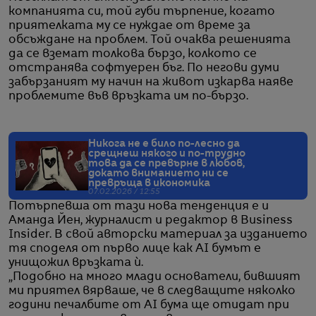
компанията си, той губи търпение, когато
приятелката му се нуждае от време за
обсъждане на проблем. Той очаква решенията
да се вземат толкова бързо, колкото се
отстранява софтуерен бъг. По негови думи
забързаният му начин на живот изкарва наяве
проблемите във връзката им по-бързо.
Никога не е било по-лесно да
срещнеш някого и по-трудно
това да се превърне в любов,
докато вниманието ни се
превръща в икономика
07.02.2026 / 12:55
Потърпевша от тази нова тенденция е и
Аманда Йен, журналист и редактор в Business
Insider. В свой авторски материал за изданието
тя споделя от първо лице как AI бумът е
унищожил връзката ѝ.
„Подобно на много млади основатели, бившият
ми приятел вярваше, че в следващите няколко
години печалбите от AI бума ще отидат при