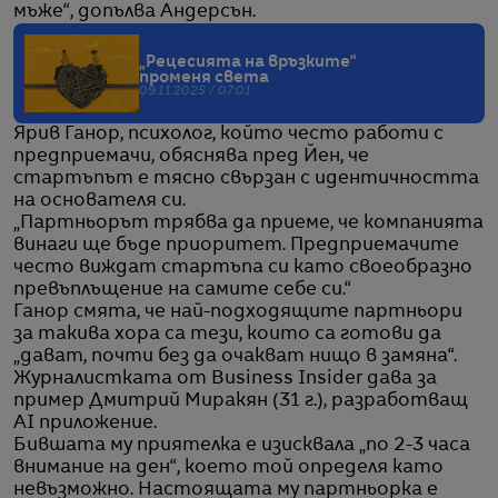
мъже“, допълва Андерсън.
„Рецесията на връзките“
променя света
09.11.2025 / 07:01
Ярив Ганор, психолог, който често работи с
предприемачи, обяснява пред Йен, че
стартъпът е тясно свързан с идентичността
на основателя си.
„Партньорът трябва да приеме, че компанията
винаги ще бъде приоритет. Предприемачите
често виждат стартъпа си като своеобразно
превъплъщение на самите себе си.“
Ганор смята, че най-подходящите партньори
за такива хора са тези, които са готови да
„дават, почти без да очакват нищо в замяна“.
Журналистката от Business Insider дава за
пример Дмитрий Миракян (31 г.), разработващ
AI приложение.
Бившата му приятелка е изисквала „по 2-3 часа
внимание на ден“, което той определя като
невъзможно. Настоящата му партньорка е