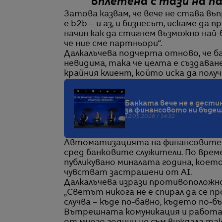
вплетена с тази на 
Затова казвам, че вече не става въпр
е b2b – и аз, и бизнесът, искаме да
начин как да стигнем възможно най-б
че ние сме партньори“.
Далкалъчева подчерта отново, че 
невидима, така че целта е създаван
крайния клиент, който иска да получи
Банката вече не е дестин
за финансовото ни бъде
12.05.2026 / 14:32
Автоматизацията на финансовите у
сред банковите служители. По врем
публикувано миналата година, което
чувстват застрашени от AI.
Далкалъчева изрази противоположно
„Светът никога не е спирал да се п
случва – къде по-бавно, където по-б
Вътрешната комуникация и работат