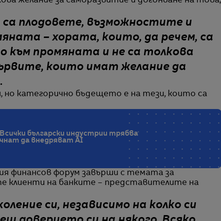
ова желание за саморазвитие и догонване на това,
 са плодовете, възможностите и
ната – хората, които, да речем, са
о към промяната и не са толкова
първите, които имат желание да
.
, но категорично бъдещето е на тези, които са
: Всички български индустрии трябва
очнат да внедряват AI
ия финансов форум завърши с темата за
те клиенти на банките – представителите на
оление си, независимо на колко си
еш доверието си на някого. Всяко