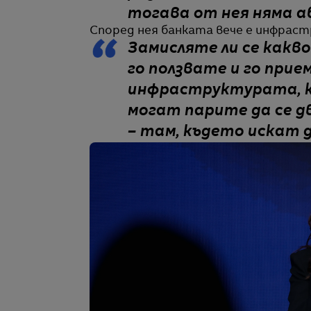
тогава от нея няма а
Според нея банката вече е инфраст
Замисляте ли се какво
го ползвате и го прие
инфраструктурата, к
могат парите да се д
– там, където искат 