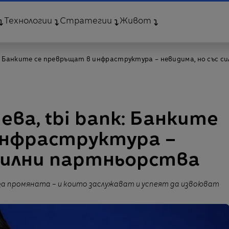
Технологии
Стратегии
Живот
nk: Банките се превръщат в инфраструктура – невидима, но със 
ва, tbi bank: Банките
инфраструктура –
 силни партньорства
за промяната – и които заслужават и успеят да извоюват