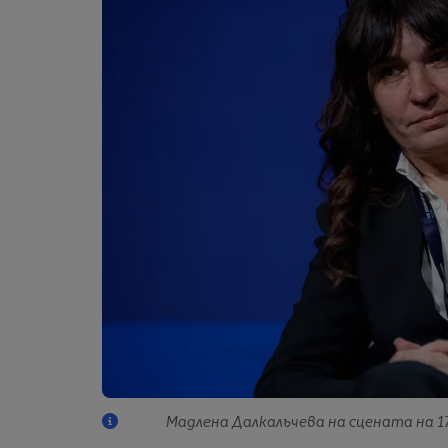
Мадлена Далкалъчева на сцената на 17