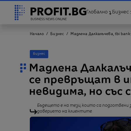
Глобално
Бизнес
Начало
Бизнес
Мадлена Далкалъчева, tbi ba
Бизнес
Мадлена Далкалъче
се превръщат в 
невидима, но със
Бъдещето е на тези, които са подготвени 
доверието на клиентите