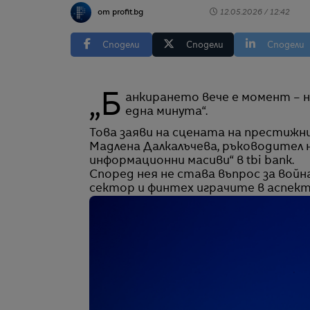
от profit.bg
12.05.2026 / 12:42
Сподели
Сподели
Сподели
„Банкирането вече е момент – никой няма време да чака 10 или 15 минути, дори
една минута“.
Това заяви на сцената на престижни
Мадлена Далкалъчева, ръководител н
информационни масиви“ в tbi bank.
Според нея не става въпрос за вой
сектор и финтех играчите в аспек