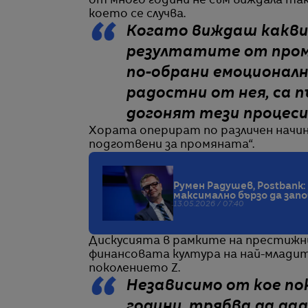
от много години не съм виждала так
което се случва.
Когато виждаш какви
резултатите от промя
по-обрани емоционалн
радостни от нея, са 
догонят тези процеси
Хората оперират по различен начин
подготвени за промяната“.
Румен Радушев, Postbank
максимално бързо да зап
13.05.2026 / 07:40
Дискусията в рамките на престижн
финансовата култура на най-млади
поколението Z.
Независимо от кое пок
години, трябва да дад