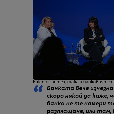
Както финтех, така и банковият се
Банката вече изчезна
скоро някой да каже, 
банка не те намери т
разплащане, или там,