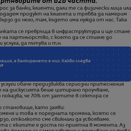
партньорите от b2b частта.
ос за банки, клиенти, дали те са физически лица ил
 продадем продукт на клиента и трябва да намерим
ързо до него, там, където има нужда от нас. Така
банката се превръща в инфраструктура и ще стане
е на партньорство, с което да се стигне до
 услуга, да пътува и т.н.
ация, а банкирането е миг. Какво следва
ще
слуги обаче предизвиква сериозни притеснения
е на дискусията беше цитирано проучване,
 показва, че 70% от заетите в сектора се
 становище, като заяви:
роменя и това е поредната промяна, която се
ързо, отколкото сме свикнали да усвояваме.
а с екипите е доста по-приятна в момента. Аз