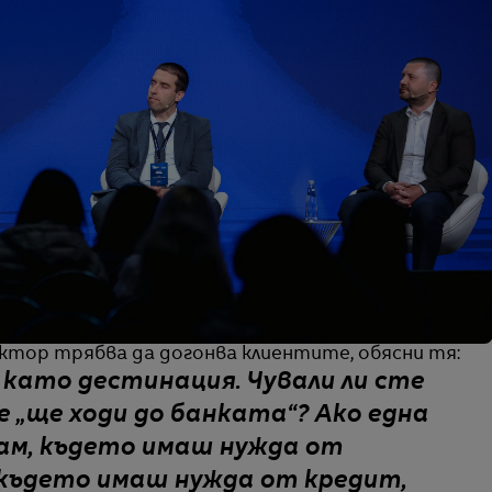
ктор трябва да догонва клиентите, обясни тя:
 като дестинация. Чували ли сте
че „ще ходи до банката“? Ако една
ам, където имаш нужда от
 където имаш нужда от кредит,