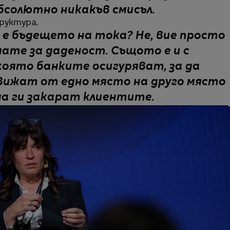
бсолютно никакъв смисъл.
руктура.
 е бъдещето на тока? Не, вие просто
мате за даденост. Същото е и с
оято банките осигуряват, за да
вижат от едно място на друго място
да ги закарат клиентите.