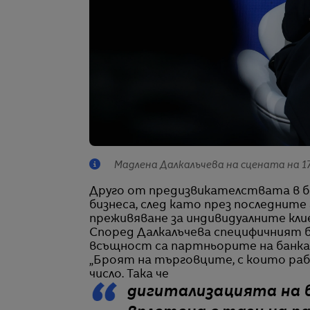
Мадлена Далкалъчева на сцената на 17-
Друго от предизвикателствата в б
бизнеса, след като през последните
преживяване за индивидуалните кли
Според Далкалъчева специфичният би
всъщност са партньорите на банка
„Броят на търговците, с които ра
число. Така че
дигитализацията на б