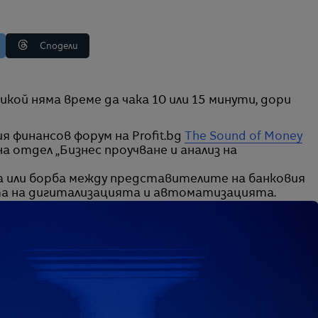
Сподели
я финансов форум на Profit.bg
The Sound of Money
а отдел „Бизнес проучване и анализ на
на или борба между представителите на банковия
та на дигитализацията и автоматизацията.