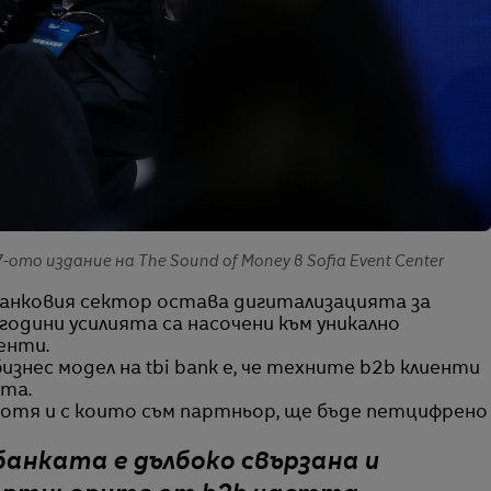
ото издание на The Sound of Money в Sofia Event Center
анковия сектор остава дигитализацията за
 години усилията са насочени към уникално
енти.
знес модел на tbi bank е, че техните b2b клиенти
та.
ботя и с които съм партньор, ще бъде петцифрено
анката е дълбоко свързана и