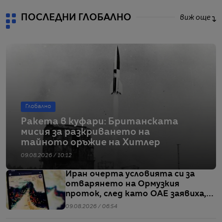
ПОСЛЕДНИ ГЛОБАЛНО
виж още
Глобално
Ракета в куфари: Британската
мисия за разкриването на
тайното оръжие на Хитлер
09.08.2026 / 10:12
Иран очерта условията си за
отварянето на Ормузкия
проток, след като ОАЕ заявиха,
че един от корабите им е бил
09.08.2026 / 06:54
обект на въздушен удар