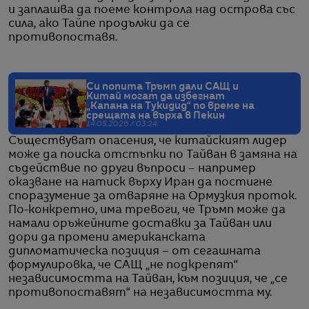
и заплашва да поеме контрола над острова със
сила, ако Тайпе продължи да се
противопоставя.
Си попита Тръмп дали САЩ и
Китай могат да избегнат
„Капана на Тукидид“ по време на
срещата на върха в Пекин
14.05.2026 / 03:24
Съществуват опасения, че китайският лидер
може да поиска отстъпки по Тайван в замяна на
съдействие по други въпроси – например
оказване на натиск върху Иран да постигне
споразумение за отваряне на Ормузкия проток.
По-конкретно, има тревоги, че Тръмп може да
намали оръжейните доставки за Тайван или
дори да промени американската
дипломатическа позиция – от сегашната
формулировка, че САЩ „не подкрепят“
независимостта на Тайван, към позиция, че „се
противопоставят“ на независимостта му.