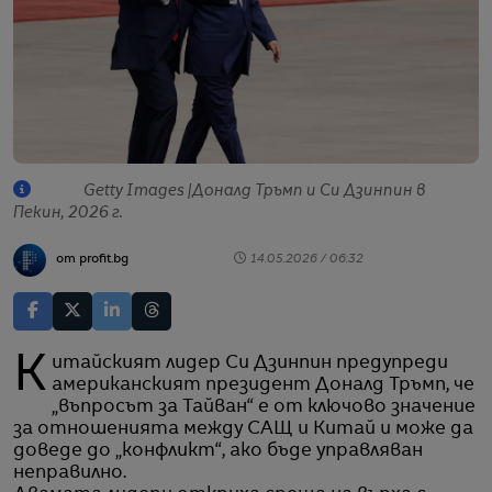
Getty Images |Доналд Тръмп и Си Дзинпин в
Пекин, 2026 г.
от profit.bg
14.05.2026 / 06:32
Китайският лидер Си Дзинпин предупреди
американският президент Доналд Тръмп, че
„въпросът за Тайван“ е от ключово значение
за отношенията между САЩ и Китай и може да
доведе до „конфликт“, ако бъде управляван
неправилно.