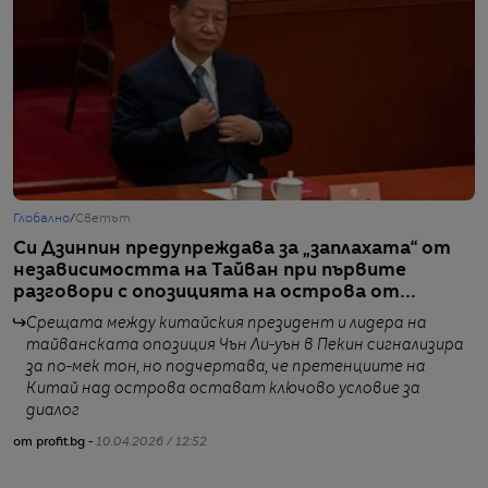
Глобално
/
Светът
Г
Си Дзинпин предупреждава за „заплахата“ от
А
независимостта на Тайван при първите
В
разговори с опозицията на острова от
н
десетилетие
Срещата между китайския президент и лидера на
тайванската опозиция Чън Ли-уън в Пекин сигнализира
за по-мек тон, но подчертава, че претенциите на
Китай над острова остават ключово условие за
диалог
от
от profit.bg -
10.04.2026 / 12:52