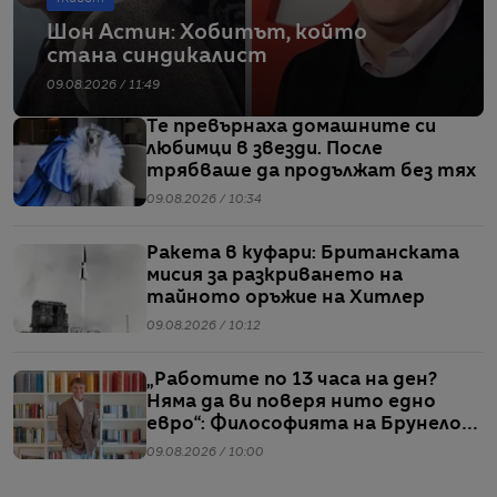
Шон Астин: Хобитът, който
стана синдикалист
09.08.2026 / 11:49
Те превърнаха домашните си
любимци в звезди. После
трябваше да продължат без тях
09.08.2026 / 10:34
Ракета в куфари: Британската
мисия за разкриването на
тайното оръжие на Хитлер
09.08.2026 / 10:12
„Работите по 13 часа на ден?
Няма да ви поверя нито едно
евро“: Философията на Брунело
Кучинели за бизнеса и живота
09.08.2026 / 10:00