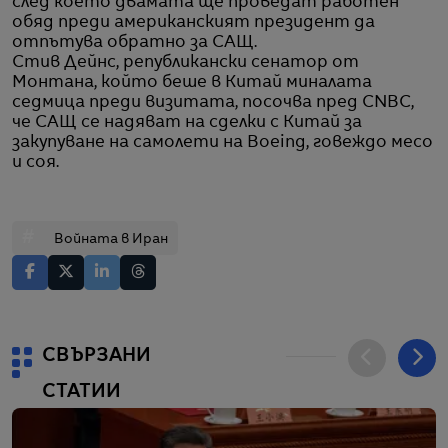
след което двамата ще проведат работен
обяд преди американският президент да
отпътува обратно за САЩ.
Стив Дейнс, републикански сенатор от
Монтана, който беше в Китай миналата
седмица преди визитата, посочва пред CNBC,
че САЩ се надяват на сделки с Китай за
закупуване на самолети на Boeing, говеждо месо
и соя.
#
Войната в Иран
СВЪРЗАНИ
СТАТИИ