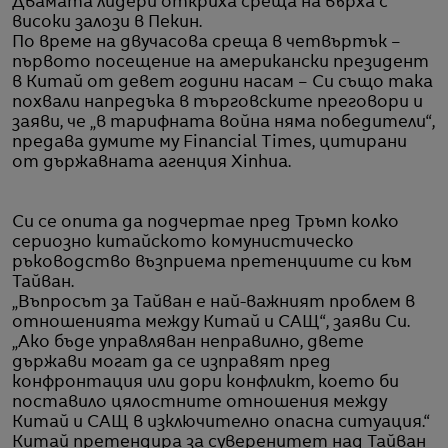
Двамата лидери откриха среща на върха с
високи залози в Пекин.
По време на двучасова среща в четвъртък –
първото посещение на американски президент
в Китай от девет години насам – Си също така
похвали напредъка в търговските преговори и
заяви, че „в тарифната война няма победители“,
предава думите му Financial Times, цитирани
от държавната агенция Xinhua.
Си се опита да подчертае пред Тръмп колко
сериозно китайското комунистическо
ръководство възприема претенциите си към
Тайван.
„Въпросът за Тайван е най-важният проблем в
отношенията между Китай и САЩ“, заяви Си.
„Ако бъде управляван неправилно, двете
държави могат да се изправят пред
конфронтация или дори конфликт, което би
поставило цялостните отношения между
Китай и САЩ в изключително опасна ситуация.“
Китай претендира за суверенитет над Тайван