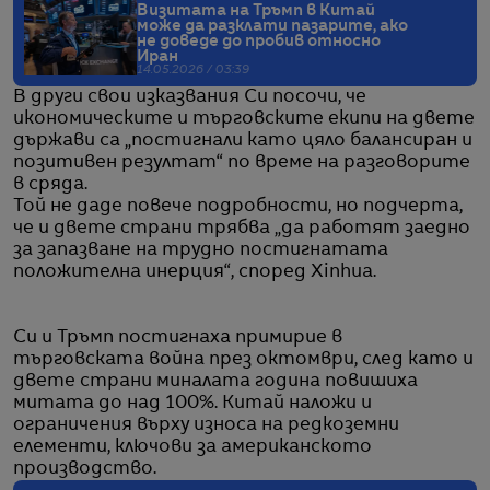
Визитата на Тръмп в Китай
може да разклати пазарите, ако
не доведе до пробив относно
Иран
14.05.2026 / 03:39
В други свои изказвания Си посочи, че
икономическите и търговските екипи на двете
държави са „постигнали като цяло балансиран и
позитивен резултат“ по време на разговорите
в сряда.
Той не даде повече подробности, но подчерта,
че и двете страни трябва „да работят заедно
за запазване на трудно постигнатата
положителна инерция“, според Xinhua.
Си и Тръмп постигнаха примирие в
търговската война през октомври, след като и
двете страни миналата година повишиха
митата до над 100%. Китай наложи и
ограничения върху износа на редкоземни
елементи, ключови за американското
производство.