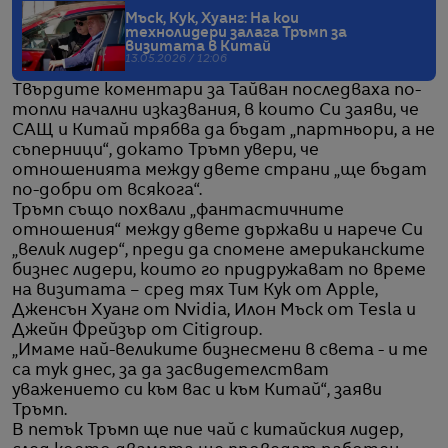
Мъск, Кук, Хуанг: На кои
технолидери залага Тръмп за
визитата в Китай
13.05.2026 / 12:06
Твърдите коментари за Тайван последваха по-
топли начални изказвания, в които Си заяви, че
САЩ и Китай трябва да бъдат „партньори, а не
съперници“, докато Тръмп увери, че
отношенията между двете страни „ще бъдат
по-добри от всякога“.
Тръмп също похвали „фантастичните
отношения“ между двете държави и нарече Си
„велик лидер“, преди да спомене американските
бизнес лидери, които го придружават по време
на визитата – сред тях Тим Кук от Apple,
Дженсън Хуанг от Nvidia, Илон Мъск от Tesla и
Джейн Фрейзър от Citigroup.
„Имаме най-великите бизнесмени в света - и те
са тук днес, за да засвидетелстват
уважението си към вас и към Китай“, заяви
Тръмп.
В петък Тръмп ще пие чай с китайския лидер,