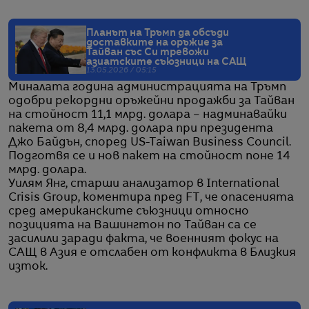
Планът на Тръмп да обсъди
доставките на оръжие за
Тайван със Си тревожи
азиатските съюзници на САЩ
13.05.2026 / 05:15
Миналата година администрацията на Тръмп
одобри рекордни оръжейни продажби за Тайван
на стойност 11,1 млрд. долара – надминавайки
пакета от 8,4 млрд. долара при президента
Джо Байдън, според US-Taiwan Business Council.
Подготвя се и нов пакет на стойност поне 14
млрд. долара.
Уилям Янг, старши анализатор в International
Crisis Group, коментира пред FT, че опасенията
сред американските съюзници относно
позицията на Вашингтон по Тайван са се
засилили заради факта, че военният фокус на
САЩ в Азия е отслабен от конфликта в Близкия
изток.