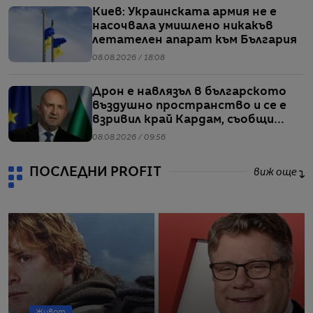
Киев: Украинската армия не е
насочвала умишлено никакъв
летателен апарат към България
08.08.2026 / 18:08
Дрон е навлязъл в българското
въздушно пространство и се е
взривил край Кардам, съобщи
Радев
08.08.2026 / 09:56
ПОСЛЕДНИ PROFIT
виж още
Живот