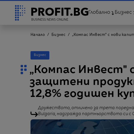
Глобално
Бизнес
Начало
Бизнес
„Компас Инвест" с нови капит
Бизнес
„Компас Инвест" 
защитени продукт
12,8% годишен куп
Дружеството, отличено за трета поредна 
Bulgaria, надгражда партньорството си с 