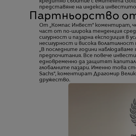
кредитно събитие с емитента Gold
представяне на индекса инвестито
Партньорство от
От „Компас Инвест" коментират, ч
част от по-широка тенденция сред
сигурност и пазарна експозиция в 
несигурност и висока волатилност 
„В последните години наблюдаваме
предпочитания. Все повече инвес
едновременно да защитят капитала
глобалните пазари. Именно това с
Sachs", коментират Драгомир Вели
дружество.