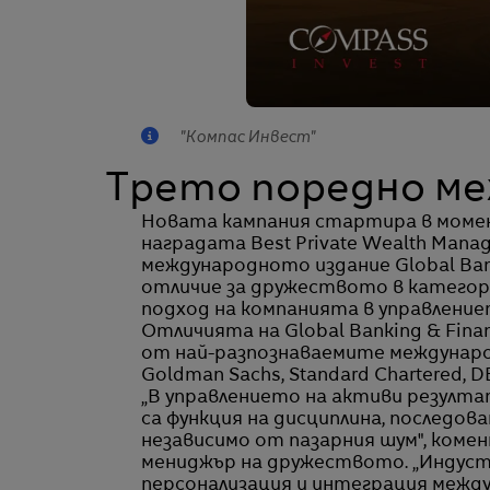
"Компас Инвест"
Трето поредно м
Новата кампания стартира в момен
наградата Best Private Wealth Mana
международното издание Global Bank
отличие за дружеството в категор
подход на компанията в управление
Отличията на Global Banking & Fina
от най-разпознаваемите междунаро
Goldman Sachs, Standard Chartered, D
„В управлението на активи резултат
са функция на дисциплина, последо
независимо от пазарния шум", коме
мениджър на дружеството. „Индустр
персонализация и интеграция между