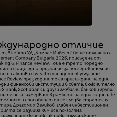
еждународно отличие
т, в който УД „Компас Инвест" беше отличено с
gement Company Bulgaria 2026, присъдена от
ing & Finance Review. Това е трето поредно
ията и още едно признание за последователния
то на активи и wealth management услугите.
nce Review през годините са присъждани на едни
дни финансови институции в света, включително
BS Bank, Scotiabank и други глобални банкови групи.
ите не се измерват в рамките на една година. Те
вателност и способност да се следва стратегия
нтира Драгомир Великов, главен инвестиционен
ията се развива към все по-голяма
 различните класове активи. Българските