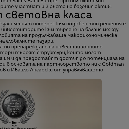
man Sachs Bank Europe. При положително
рите участват и в ръста на базовия актив.
 световна класа
е засиленият интерес към подобен тип решения е
 инвеститорите към търсене на баланс между
условията на продължаваща макроикономическа
на глобалните пазари.
 ясно пренареждане на инвестиционните
титори търсят структури, които могат
 им и да предоставят достъп до потенциала на
тои в основата на партньорството ни с Goldman
ков и Ивайло Ангарски от управляващото