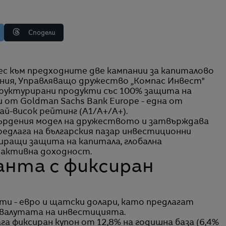
Сподели
ия, Управляващо дружество „Компас Инвест"
труктурирани продукти със 100% защита на
 от Goldman Sachs Bank Europе - една от
й-висок рейтинг (A1/A+/A+).
ърдения модел на дружеството и затвърждава
едлага на българския пазар инвестиционни
иращи защита на капитала, глобална
рактивна доходност.
анта с фиксиран
ти - евро и щатски долари, като предлагат
 валутата на инвестицията.
га фиксиран купон от 12,8% на годишна база (6,4%