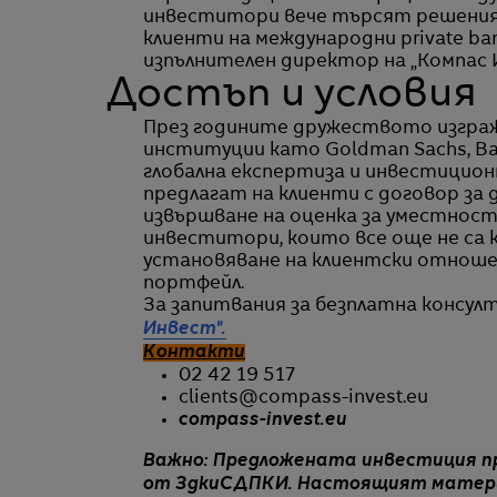
инвеститори вече търсят решения,
клиенти на международни private ba
изпълнителен директор на „Компас 
Достъп и условия
През годините дружеството изгра
институции като Goldman Sachs, Ban
глобална експертиза и инвестицион
предлагат на клиенти с договор за 
извършване на оценка за уместност,
инвеститори, които все още не са 
установяване на клиентски отношен
портфейл.
За запитвания за безплатна консул
Инвест".
Контакти
02 42 19 517
clients@compass-invest.eu
compass-invest.eu
Важно: Предложената инвестиция пре
om ЗдкиСДПКИ. Настоящият материа