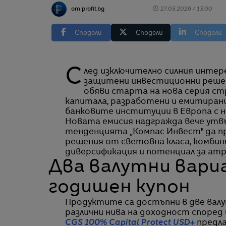
от profit.bg
27.05.2026 / 13:00
Сподели
Сподели
Сподели
След изключително силния интерес към предходните две кампании за капиталово
защитени инвестиционни решен
обяви старта на нова серия с
капитала, разработени и емитирани
банковите институции в Европа с на
Новата емисия надгражда вече утв
тенденцията „Компас Инвест" да пр
решения от световна класа, комбин
диверсификация и потенциал за ат
Два валутни вари
годишен купон
Продуктите са достъпни в две валу
различни нива на доходност според
CGS 100% Capital Protect USD+
предла