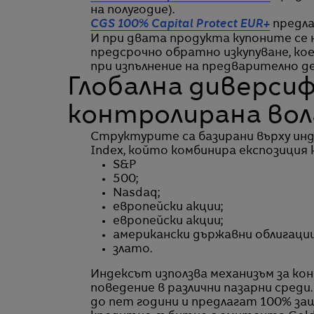
на полугодие).
CGS 100% Capital Protect EUR+
предла
И при двата продукта купоните се
предсрочно обратно изкупуване, ко
при изпълнение на предварително де
Глобална диверсиф
контролирана во
Структурите са базирани върху индекс
Index, който комбинира експозиция 
S&P
500;
Nasdaq;
европейски акции;
европейски акции;
американски държавни облигации
злато.
Индексът използва механизъм за ко
поведение в различни пазарни сред
до пет години и предлагат 100% защ