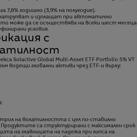
га 7,8% годишно (3,9% на полугодие).
 натрупват и изплащат при автоматично
ето може да се осъществява на всеки шест месеца
финирани условия.
икация с
латилност
а Solactive Global Multi-Asset ETF Portfolio 5% VT
към водещи глобални активи чрез ETF-и върху:
;
нтрол на волатилността с цел по-стабилно
и. Продуктите са структурирани с максимален срок
ита на главницата на падежа при липса на