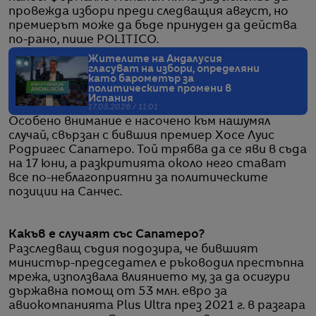
провежда избори преди следващия август, но
премиерът може да бъде принуден да действа
по-рано, пише POLITICO.
Жителите на Андалусия
гласуват на избори, определяни
като барометър за
политическите промени в
Испания
17.05.2026 / 11:01
Особено внимание е насочено към нашумял
случай, свързан с бившия премиер Хосе Луис
Родригес Сапатеро. Той трябва да се яви в съда
на 17 юни, а разкритията около него стават
все по-неблагоприятни за политическите
позиции на Санчес.
Какъв е случаят със Сапатеро?
Разследващ съдия подозира, че бившият
министър-председател е ръководил престъпна
мрежа, използвала влиянието му, за да осигури
държавна помощ от 53 млн. евро за
авиокомпанията Plus Ultra през 2021 г. в разгара