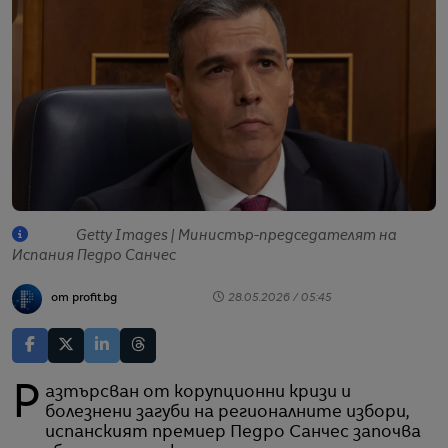
Getty Images | Министър-председателят на
Испания Педро Санчес
от profit.bg
28.05.2026 / 05:45
Разтърсван от корупционни кризи и
болезнени загуби на регионалните избори,
испанският премиер Педро Санчес започва