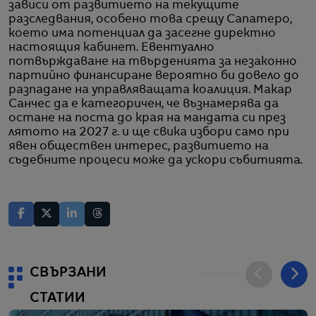
зависи от развитието на текущите
разследвания, особено това срещу Сапатеро,
което има потенциал да засегне директно
настоящия кабинет. Евентуално
потвърждаване на твърденията за незаконно
партийно финансиране вероятно би довело до
разпадане на управляващата коалиция. Макар
Санчес да е категоричен, че възнамерява да
остане на поста до края на мандата си през
лятото на 2027 г. и ще свика избори само при
явен обществен интерес, развитието на
съдебните процеси може да ускори събитията.
СВЪРЗАНИ
СТАТИИ