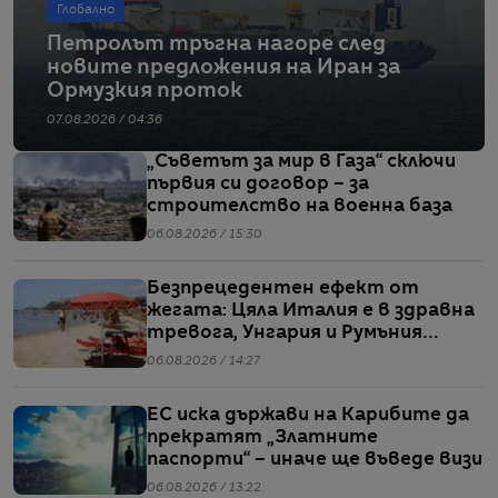
Глобално
Петролът тръгна нагоре след
новите предложения на Иран за
Ормузкия проток
07.08.2026 / 04:36
„Съветът за мир в Газа“ сключи
първия си договор – за
строителство на военна база
06.08.2026 / 15:30
Безпрецедентен ефект от
жегата: Цяла Италия е в здравна
тревога, Унгария и Румъния
пестят електричество
06.08.2026 / 14:27
ЕС иска държави на Карибите да
прекратят „Златните
паспорти“ – иначе ще въведе визи
06.08.2026 / 13:22