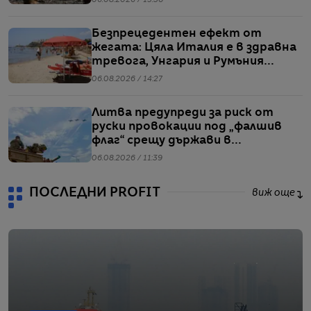
06.08.2026 / 15:30
Безпрецедентен ефект от
жегата: Цяла Италия е в здравна
тревога, Унгария и Румъния
пестят електричество
06.08.2026 / 14:27
Литва предупреди за риск от
руски провокации под „фалшив
флаг“ срещу държави в
Балтийския регион
06.08.2026 / 11:39
ПОСЛЕДНИ PROFIT
виж още