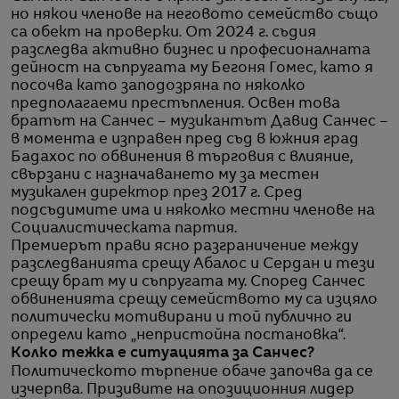
но някои членове на неговото семейство също
са обект на проверки. От 2024 г. съдия
разследва активно бизнес и професионалната
дейност на съпругата му Бегоня Гомес, като я
посочва като заподозряна по няколко
предполагаеми престъпления. Освен това
братът на Санчес – музикантът Давид Санчес –
в момента е изправен пред съд в южния град
Бадахос по обвинения в търговия с влияние,
свързани с назначаването му за местен
музикален директор през 2017 г. Сред
подсъдимите има и няколко местни членове на
Социалистическата партия.
Премиерът прави ясно разграничение между
разследванията срещу Абалос и Сердан и тези
срещу брат му и съпругата му. Според Санчес
обвиненията срещу семейството му са изцяло
политически мотивирани и той публично ги
определи като „непристойна постановка“.
Колко тежка е ситуацията за Санчес?
Политическото търпение обаче започва да се
изчерпва. Призивите на опозиционния лидер