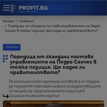
Начало
Глобално
Поредица от скандали поставя управлението на Педро
Санчес в тежка позиция. Ще падне ли правителството?
Глобално
Поредица от скандали поставя
управлението на Педро Санчес в
тежка позиция. Ще падне ли
правителството?
За коалиционните партньори става все по-трудно
да подкрепят премиера на фона на разрастващите
се мащаби на предполагаемата корупция в
Социалистическата партия