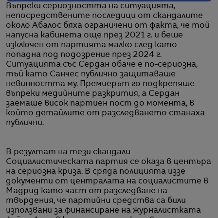
Въпреки сериозността на ситуацията,
непосредствените последици от скандалите
около Абалос бяха ограничени от факта, че той
напусна кабинета още през 2021 г. и беше
изключен от партията малко след като
попадна под подозрение през 2024 г.
Ситуацията със Сердан обаче е по-сериозна,
тъй като Санчес публично защитаваше
невинността му. Премиерът го подкрепяше
въпреки медийните разкрития, а Сердан
заемаше висок партиен пост до момента, в
който детайлите от разследването станаха
публични.
В резултат на тези скандали
Социалистическата партия се оказа в центъра
на сериозна криза. В сряда полицията иззе
документи от централата на социалистите в
Мадрид като част от разследване на
твърдения, че партийни средства са били
използвани за финансиране на журналистката