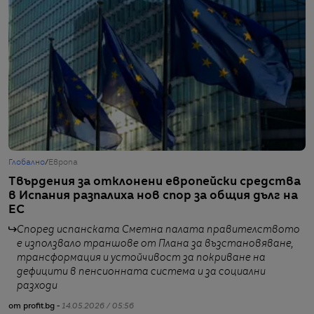
Глобално
/
Европа
Г
Твърдения за отклонени европейски средства
П
в Испания разпалиха нов спор за общия дълг на
и
ЕС
п
Според испанската Сметна палата правителството
е използвало траншове от Плана за възстановяване,
трансформация и устойчивост за покриване на
дефицити в пенсионната система и за социални
разходи
от
от profit.bg -
14.05.2026 / 05:56