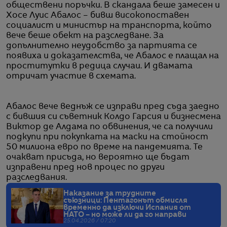
обществени поръчки. В скандала беше замесен и
Хосе Луис Абалос – бивш високопоставен
социалист и министър на транспорта, който
вече беше обект на разследване. За
допълнително неудобство за партията се
появиха и доказателства, че Абалос е плащал на
проститутки в редица случаи. И двамата
отричат участие в схемата.
Абалос вече веднъж се изправи пред съда заедно
с бившия си съветник Колдо Гарсия и бизнесмена
Виктор де Алдама по обвинения, че са получили
подкупи при покупката на маски на стойност
50 милиона евро по време на пандемията. Те
очакват присъда, но вероятно ще бъдат
изправени пред нов процес по други
разследвания.
Наказание за трудните
съюзници: Пентагонът обмисля
временно да изключи Испания от
НАТО – но може ли да го направи
25.04.2026 / 07:20