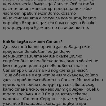
идеологически близък до Санчес. Освен това
настоящият министър-председател е бил
част от правителството, когато
авиокомпанията е получила помощта, което
поражда въпроси дали са били спазени всички
процедури при вземането на решението.
Какво казва самият Санчес?
Досега той категорично застава зад своя
предшественик. Санчес заяви, че
администрацията му ще окаже „пълно
съдействие на правосъдието, пълно уважение
към презумпцията за невиновност на г-н
Сапатеро и цялата ми подкрепа за него“.
Това обаче не е единственият скандал, който
засяга правителството на Санчес. Миналия юни
премиерът беше принуден да се извини, след
като стана ясно, че неговият доверен човек и
трети по влияние в Социалистическата
партия – Сантос Сердан – е разследван за
участие в мащабна схема за подкупи при