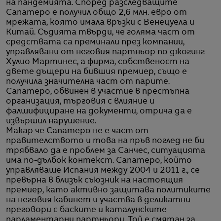
на пандемията. Според разследващите
Сапатеро е получил общо 2,6 млн. евро от
мрежата, която имала връзки с Венецуела и
Китай. Съдията твърди, че голяма част от
средствата са преминали през компании,
управлявани от неговия партньор по джогинг
Хулио Мартинес, а фирма, собственост на
двете дъщери на бившия премиер, също е
получила значителна част от парите.
Сапатеро, обвинен в участие в престъпна
организация, търговия с влияние и
фалшифициране на документи, отрича да е
извършил нарушение.
Макар че Сапатеро не е част от
правителството и това на пръв поглед не би
трябвало да е проблем за Санчес, ситуацията
има по-дълбок контекст. Сапатеро, който
управляваше Испания между 2004 и 2011 г., се
превърна в близък съюзник на настоящия
премиер, като активно защитава политиките
на неговия кабинет и участва в деликатни
преговори с баските и каталунските
парламентарни партньори. Той е смятан за