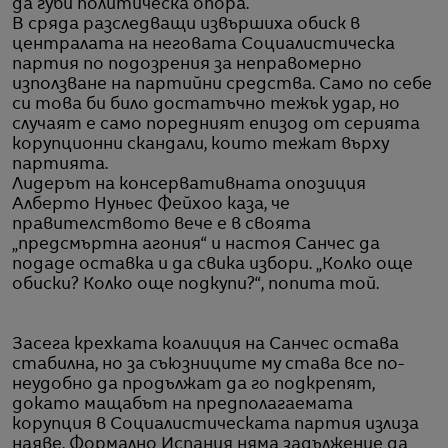
да губи политическа опора.
В сряда разследващи извършиха обиск в
централата на неговата Социалистическа
партия по подозрения за неправомерно
използване на партийни средства. Само по себе
си това би било достатъчно тежък удар, но
случаят е само поредният епизод от серията
корупционни скандали, които тежат върху
партията.
Лидерът на консервативната опозиция
Алберто Нуньес Фейхоо каза, че
правителството вече е в своята
„предсмъртна агония“ и настоя Санчес да
подаде оставка и да свика избори. „Колко още
обиски? Колко още подкупи?“, попита той.
Засега крехката коалиция на Санчес остава
стабилна, но за съюзниците му става все по-
неудобно да продължат да го подкрепят,
докато мащабът на предполагаемата
корупция в Социалистическата партия излиза
наяве. Формално Испания няма задължение да