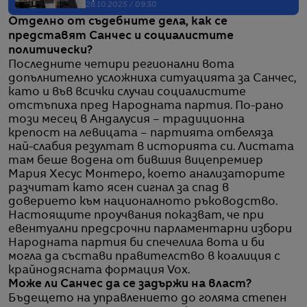
28.10.2025 / 09:30
Отделно от съдебните дела, как се
представят Санчес и социалистите
политически?
Последните четири регионални вота
допълнително усложниха ситуацията за Санчес,
като и във всички случаи социалистите
отстъпиха пред Народната партия. По-рано
този месец в Андалусия – традиционна
крепост на левицата – партията отбеляза
най-слабия резултат в историята си. Листата
там беше водена от бившия вицепремиер
Мария Хесус Монтеро, което анализаторите
разчитат като ясен сигнал за спад в
доверието към националното ръководство.
Настоящите проучвания показват, че при
евентуални предсрочни парламентарни избори
Народната партия би спечелила вота и би
могла да състави правителство в коалиция с
крайнодясната формация Vox.
Може ли Санчес да се задържи на власт?
Бъдещето на управлението до голяма степен