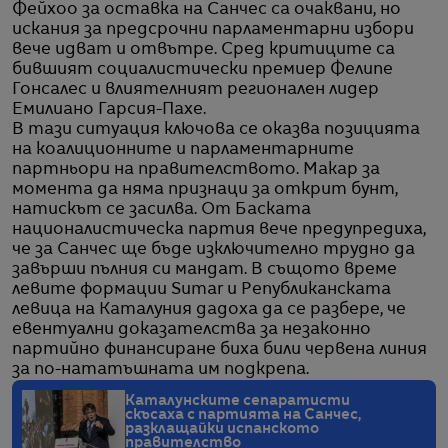
Фейхоо за оставка на Санчес са очаквани, но
искания за предсрочни парламентарни избори
вече идват и отвътре. Сред критиците са
бившият социалистически премиер Фелипе
Гонсалес и влиятелният регионален лидер
Емилиано Гарсия-Пахе.
В тази ситуация ключова се оказва позицията
на коалиционните и парламентарните
партньори на правителството. Макар за
момента да няма признаци за открит бунт,
натискът се засилва. От Баската
националистическа партия вече предупредиха,
че за Санчес ще бъде изключително трудно да
завърши пълния си мандат. В същото време
левите формации Sumar и Републиканската
левица на Каталуния дадоха да се разбере, че
евентуални доказателства за незаконно
партийно финансиране биха били червена линия
за по-нататъшната им подкрепа.
Каталунските сепаратисти
скъсаха с партията на Санчес,
разклащайки испанското
правителство