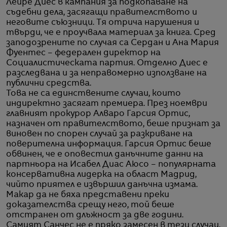
Лейре Диес в кампания за подкопаване на
съдебни дела, засягащи правителството и
неговите съюзници. Тя отрича нарушения и
твърди, че е проучвала материал за книга. Сред
заподозрените по случая са Сердан и Ана Мария
Фуентес – федерален директор на
Социалистическата партия. Отделно Диес е
разследвана и за неправомерно използване на
публични средства.
Това не са единствените случаи, които
индиректно засягат премиера. През ноември
главният прокурор Алваро Гарсия Ортис,
назначен от правителството, беше признат за
виновен по спорен случай за разкриване на
поверителна информация. Гарсия Ортис беше
обвинен, че е оповестил данъчните данни на
партньора на Исабел Диас Аюсо – популярната
консервативна лидерка на област Мадрид,
чийто приятел е извършил данъчна измама.
Макар да не бяха представени преки
доказателства срещу него, той беше
отстранен от длъжност за две години.
Самият Санчес не е пряко замесен в тези случаи,