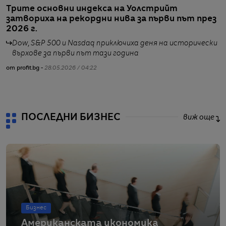
Трите основни индекса на Уолстрийт
С
затвориха на рекордни нива за първи път през
д
2026 г.
Dow, S&P 500 и Nasdaq приключиха деня на исторически
върхове за първи път тази година
от profit.bg -
28.05.2026 / 04:22
от
ПОСЛЕДНИ БИЗНЕС
виж още
Бизнес
Американската икономика