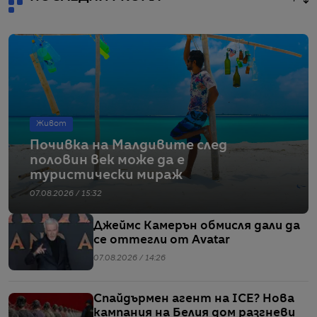
Живот
Почивка на Малдивите след
половин век може да е
туристически мираж
07.08.2026 / 15:32
Джеймс Камерън обмисля дали да
се оттегли от Avatar
07.08.2026 / 14:26
Спайдърмен агент на ICE? Нова
кампания на Белия дом разгневи