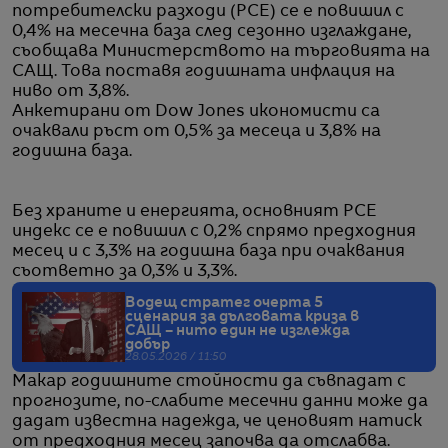
потребителски разходи (PCE) се е повишил с
0,4% на месечна база след сезонно изглаждане,
съобщава Министерството на търговията на
САЩ. Това поставя годишната инфлация на
ниво от 3,8%.
Анкетирани от Dow Jones икономисти са
очаквали ръст от 0,5% за месеца и 3,8% на
годишна база.
Без храните и енергията, основният PCE
индекс се е повишил с 0,2% спрямо предходния
месец и с 3,3% на годишна база при очаквания
съответно за 0,3% и 3,3%.
Водещ стратег очерта 5
сценария за дълговата криза в
САЩ – нито един не изглежда
добър
28.05.2026 / 11:50
Макар годишните стойности да съвпадат с
прогнозите, по-слабите месечни данни може да
дадат известна надежда, че ценовият натиск
от предходния месец започва да отслабва.