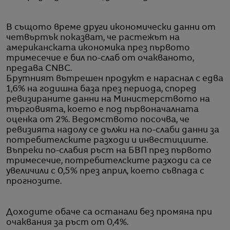
В същото време други икономически данни от
четвъртък показват, че растежът на
американската икономика през първото
тримесечие е бил по-слаб от очакваното,
предава CNBC.
Брутният вътрешен продукт е нараснал с едва
1,6% на годишна база през периода, според
ревизираните данни на Министерството на
търговията, което е под първоначалната
оценка от 2%. Ведомството посочва, че
ревизията надолу се дължи на по-слаби данни за
потребителските разходи и инвестициите.
Въпреки по-слабия ръст на БВП през първото
тримесечие, потребителските разходи са се
увеличили с 0,5% през април, което съвпада с
прогнозите.
Доходите обаче са останали без промяна при
очаквания за ръст от 0,4%.