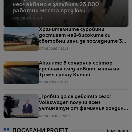
неочаквано е загубила 23 000
работни места през юли
07.08.2026 / 13:01
Хранителните суровини
достигат най-високите си
световни цени за последните 3
години
07.08.2026 / 12:18
Акциите в соларния сектор
грейнаха след новите мита на
Тръмп срещу Китай
07.08.2026 / 11:11
„Трябва да се действа сега“:
Volkswagen получи ясен
ултиматум от фамилния холдинг
начело на групата
07.08.2026 / 08:30
ПОСЛЕДНИ PROFIT
виж още