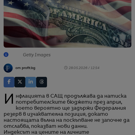
Getty Images
от profit.bg
28.05.2026 / 12:54
Инфлацията в САЩ продължава да натиска
потребителските бюджети през април,
което вероятно ще задържи Федералния
резерв в изчаквателна позиция, докато
настоящата вълна на поскъпване не започне да
отслабва, показват нови данни.
Индексът на цените на личните