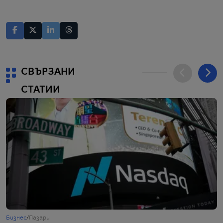
СВЪРЗАНИ
СТАТИИ
Бизнес
/
Пазари
Б