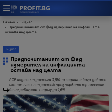
Начало
Бизнес
Предпочитаният от Фед измерител на инфлацията
остава над целта
Бизнес
Предпочитаният от Фед
измерител на инфлацията
остава над целта
PCE индексът достига 3,8% на годишна база, докато
икономическият растеж през първото тримесечие
беше ревизиран надолу до 1,6%