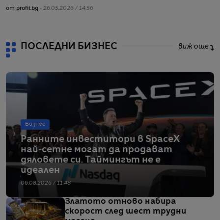
от profit.bg -
26.05.2026 / 14:56
ПОСЛЕДНИ БИЗНЕС
виж още
Бизнес
Ранните инвеститори в SpaceX
най-сетне могат да продават
дяловете си. Таймингът не е
идеален
06.08.2026 / 11:48
Златото отново набира
скорост след шест трудни