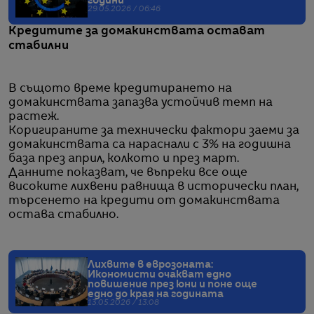
години
29.05.2026 / 06:46
Кредитите за домакинствата остават
стабилни
В същото време кредитирането на
домакинствата запазва устойчив темп на
растеж.
Коригираните за технически фактори заеми за
домакинствата са нараснали с 3% на годишна
база през април, колкото и през март.
Данните показват, че въпреки все още
високите лихвени равнища в исторически план,
търсенето на кредити от домакинствата
остава стабилно.
Лихвите в еврозоната:
Икономисти очакват едно
повишение през юни и поне още
едно до края на годината
13.05.2026 / 13:08