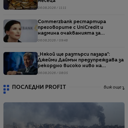
месеца
06.08.2026 / 11:11
Commerzbank рестартира
преговорите с UniCredit и
надмина очакванията за
тримесечието
06.08.2026 / 09:48
„Някой ще разтърси пазара“:
Джейми Даймън предупреждава за
рекордно високо ниво на
ливъридж
06.08.2026 / 08:05
ПОСЛЕДНИ PROFIT
виж още