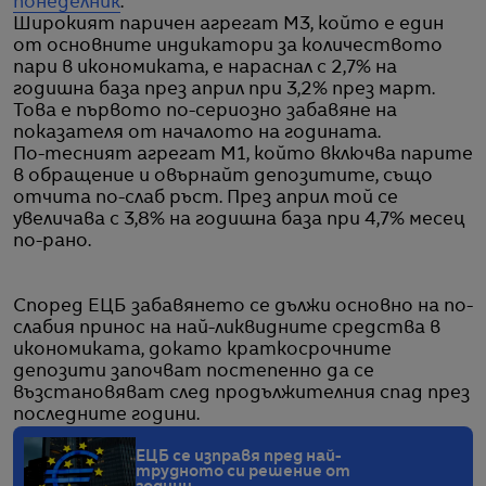
понеделник
.
Широкият паричен агрегат М3, който е един
от основните индикатори за количеството
пари в икономиката, е нараснал с 2,7% на
годишна база през април при 3,2% през март.
Това е първото по-сериозно забавяне на
показателя от началото на годината.
По-тесният агрегат М1, който включва парите
в обращение и овърнайт депозитите, също
отчита по-слаб ръст. През април той се
увеличава с 3,8% на годишна база при 4,7% месец
по-рано.
Според ЕЦБ забавянето се дължи основно на по-
слабия принос на най-ликвидните средства в
икономиката, докато краткосрочните
депозити започват постепенно да се
възстановяват след продължителния спад през
последните години.
ЕЦБ се изправя пред най-
трудното си решение от