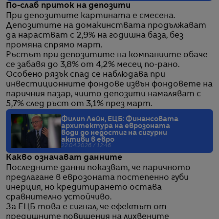
По-слаб приток на депозити
При депозитите картината е смесена.
Депозитите на домакинствата продължават
да нарастват с 2,9% на годишна база, без
промяна спрямо март.
Ръстът при депозитите на компаниите обаче
се забавя до 3,8% от 4,2% месец по-рано.
Особено рязък спад се наблюдава при
инвестиционните фондове извън фондовете на
паричния пазар, чиито депозити намаляват с
5,7% след ръст от 3,1% през март.
Филип Лейн, ЕЦБ: Финансовата
архитектура на еврозоната
води до недостиг на сигурни
активи в евро
22.04.2026 / 12:46
Какво означават данните
Последните данни показват, че паричното
предлагане в еврозоната постепенно губи
инерция, но кредитирането остава
сравнително устойчиво.
За ЕЦБ това е сигнал, че ефектът от
предишните повишения на лихвените