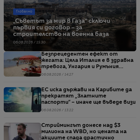
Глобално
„Съветът за мир в Газа“ сключи
първия си договор – за
строителство на военна база
06.08.2026 / 15:30
Безпрецедентен ефект от
жегата: Цяла Италия е в здравна
тревога, Унгария и Румъния
пестят електричество
06.08.2026 / 14:27
ЕС иска държави на Карибите да
прекратят „Златните
паспорти“ – иначе ще въведе визи
06.08.2026 / 13:22
Стриймингът донесе над $3
милиона на WBD, но цената на
акциите спада драстично