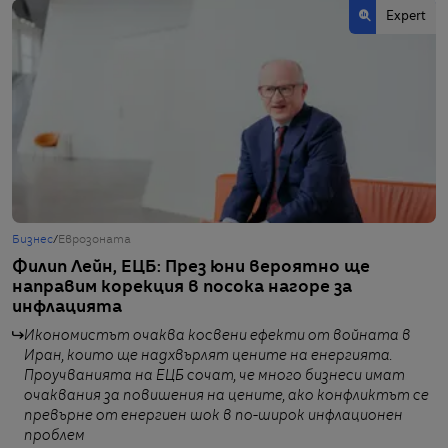
Еxpert
Бизнес
/
Еврозоната
Б
Филип Лейн, ЕЦБ: През юни вероятно ще
„
направим корекция в посока нагоре за
л
инфлацията
Икономистът очаква косвени ефекти от войната в
Иран, които ще надхвърлят цените на енергията.
Проучванията на ЕЦБ сочат, че много бизнеси имат
от
очаквания за повишения на цените, ако конфликтът се
превърне от енергиен шок в по-широк инфлационен
проблем