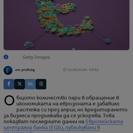
Getty Images
от profit.bg
01.06.2026 / 09:32
Общото количество пари в обращение в
икономиката на еврозоната е забавило
растежа си през април, но кредитирането
за бизнеса продължава да се ускорява. Това
показват последните данни на
Европейската
централна банка (ЕЦБ), публикувани в