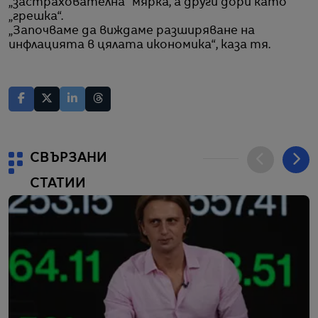
„застрахователна“ мярка, а други дори като
„грешка“.
„Започваме да виждаме разширяване на
инфлацията в цялата икономика“, каза тя.
СВЪРЗАНИ
СТАТИИ