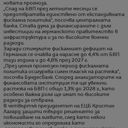
новата прогноза.
„Спад на БВП през летните месеци се
предотвратява единствено от експанзивната
фискална политика“, посочва централната
банка. Става дума за финансираните с дълг
инвестиции на германското правителство в
инфраструктура и за по-високите военни
разходи.
Заради стимулите фискалният дефицит на
Германия се очаква да нарасне до 4,4% от БВП
тази година и до 4,8% през 2027 г.
„През целия прогнозен период фискалната
политика осигурява силен тласък на растежа“,
посочва Бундесбанк. Според анализаторите на
финансовата институция тя ще увеличи
растежа на БВП с общо 1,3% до 2028 г., като
особено важна роля ще имат по-високите
разходи за отбрана.
В четвъртък президентът на ЕЦБ Кристин
Лагард защити твърдо решението за
повишаване на лихвите, след като някои
икономисти го определиха като