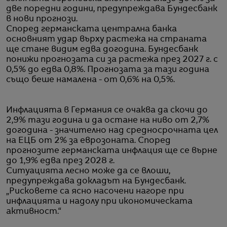
две поредни години, предупреждава Бундесбанк
в нови прогнози.
Според германската централна банка
основният удар върху растежа на страната
ще стане видим едва догодина. Бундесбанк
понижи прогнозата си за растежа през 2027 г. с
0,5% до едва 0,8%. Прогнозата за тази година
също беше намалена - от 0,6% на 0,5%.
Инфлацията в Германия се очаква да скочи до
2,9% тази година и да остане на ниво от 2,7%
догодина - значително над средносрочната цел
на ЕЦБ от 2% за еврозоната. Според
прогнозите германската инфлация ще се върне
до 1,9% едва през 2028 г.
Ситуацията лесно може да се влоши,
предупреждава докладът на Бундесбанк.
„Рисковете са ясно насочени нагоре при
инфлацията и надолу при икономическата
активност.“