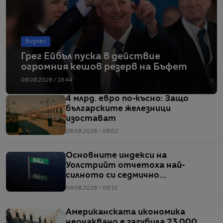
Бизнес
Грег Ейбъл пуска в действие
огромния кешов резерв на Бъфет
08.08.2026 / 16:44
4 млрд. евро по-късно: Защо
българските железници
изостават
08.08.2026 / 08:02
Основните индекси на
Уолстрийт отчетоха най-
силното си седмично
представяне от април насам
08.08.2026 / 06:10
Американската икономика
неочаквано е загубила 23 000