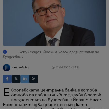
Getty Images | Йоахим Нагел, президентът на
Бундесбанк
от profit.bg
12.06.2026 / 12:11
Европейската централна банка е готова
отново да повиши лихвите, заяви в петък
президентът на Бундесбанк Йоахим Нагел.
Коментарът идва дойде ден след като