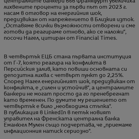
централните банкери във Франкфурт увеличиха
лихвените проценти за първи път от 2023 г.
насам в отговор на енергийния шок,
предизвикан от напрежението в Близкия изток.
„Оставяме всички възможности отворени и сме
готови да реагираме отново, ако се наложи“,
посочи Нагел, цитиран от Financial Times.
В четвъртък ЕЦБ стана първата институция
от Г-7, която реагира на конфликта в
Персийския залив, като повиши основната си
депозитна лихва с четвърт пункт до 2,25%.
Според Нагел енергийният шок, предизвикан от
конфликта, е „силен и устойчив“, а централните
банкери не могат просто да го пренебрегнат
като временен. По думите му решението от
четвъртък е било „необходима стъпка“.
В публикация в LinkedIn в петък новият
управител на Френската централна банка
Еманюел Мулен също подчертава, че „приемаме
инфлационния натиск сериозно“.