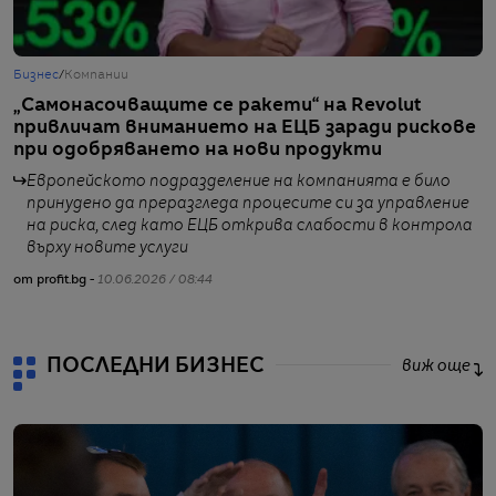
Бизнес
/
Компании
Б
„Самонасочващите се ракети“ на Revolut
Е
привличат вниманието на ЕЦБ заради рискове
д
при одобряването на нови продукти
а
Европейското подразделение на компанията е било
принудено да преразгледа процесите си за управление
на риска, след като ЕЦБ открива слабости в контрола
върху новите услуги
от
от profit.bg -
10.06.2026 / 08:44
ПОСЛЕДНИ БИЗНЕС
виж още