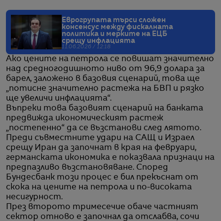
Еврогрупата търси сложен
консенсус между фискалната
политика и мерките на ЕЦБ
срещу инфлацията
11.06.2026 / 12:18
Ако цените на петрола се повишат значително
над средногодишното ниво от 96,9 долара за
барел, заложено в базовия сценарий, това ще
„потисне значително растежа на БВП и рязко
ще увеличи инфлацията“.
Въпреки това базовият сценарий на банката
предвижда икономическият растеж
„постепенно“ да се възстанови след лятото.
Преди съвместните удари на САЩ и Израел
срещу Иран да започнат в края на февруари,
германската икономика е показвала признаци на
предпазливо възстановяване. Според
Бундесбанк този процес е бил прекъснат от
скока на цените на петрола и по-високата
несигурност.
През второто тримесечие обаче частният
сектор отново е започнал да отслабва, сочи