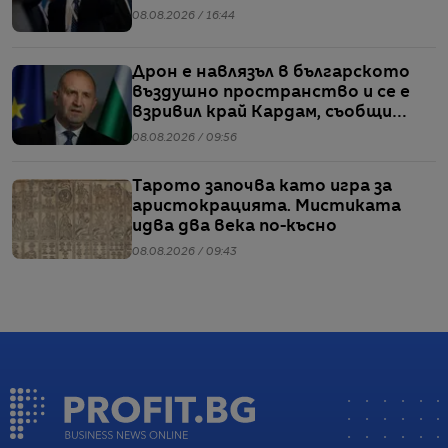
08.08.2026 / 16:44
Дрон е навлязъл в българското
въздушно пространство и се е
взривил край Кардам, съобщи
Радев
08.08.2026 / 09:56
Тарото започва като игра за
аристокрацията. Мистиката
идва два века по-късно
08.08.2026 / 09:43