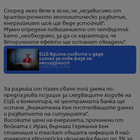
Според него вече е ясно, че „независимо от
краткосрочното геополитическо развитие,
енергийният шок ще бъде устойчив“.
Мулен определя повишението от четвъртък
като „необходимо, за да се гарантира, че
вторичните ефекти ще останат овладени“.
ЕЦБ вдигна лихвите и даде
сигнал за нова фаза на
несигурност
11.06.2026 / 12:41
За разлика от Нагел обаче той заема по-
предпазлива позиция за следващите ходове на
ЕЦБ и коментира, че централната банка ще
остане „внимателна към постъпващите данни
и развитието на ситуацията“.
Високите цени на енергията, причинени от
войната с Иран, върнаха Германия към
стагнация и тласкат общата инфлация в най-
голямата европейска икономика близо до 3% за