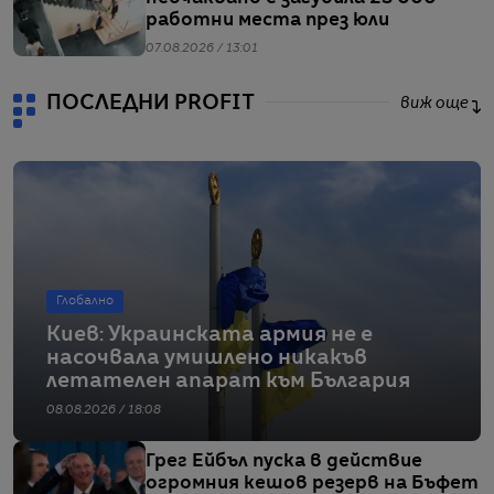
работни места през юли
07.08.2026 / 13:01
ПОСЛЕДНИ PROFIT
виж още
Глобално
Киев: Украинската армия не е
насочвала умишлено никакъв
летателен апарат към България
08.08.2026 / 18:08
Грег Ейбъл пуска в действие
огромния кешов резерв на Бъфет