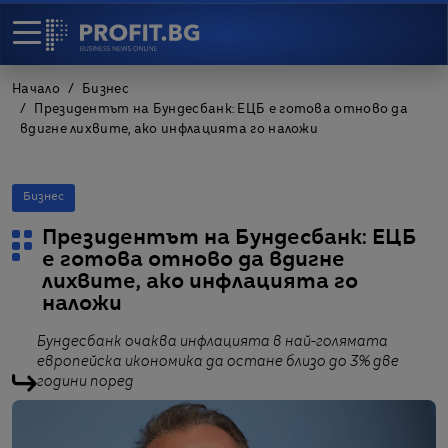
Начало
Бизнес
Президентът на Бундесбанк: ЕЦБ е готова отново да
вдигне лихвите, ако инфлацията го наложи
Бизнес
Президентът на Бундесбанк: ЕЦБ
е готова отново да вдигне
лихвите, ако инфлацията го
наложи
Бундесбанк очаква инфлацията в най-голямата
европейска икономика да остане близо до 3% две
години поред