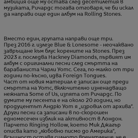
амбиция още му остава след десетилетия в
музиката, Ричардс тогава отговаря, че би искал
да направи още един албум на Rolling Stones.
Вместо един, групата направи още три.
През 2016 г. излезе Blue & Lonesome - неочаквано
завръщане към блус корените на Stones. През
2023 г. последва Hackney Diamonds, първият им
албум с оригинални песни след смъртта на
барабаниста Чарли Уотс. Сега, по-малко от три
години по-късно, идва Foreign Tongues.
Част от новия материал е записан още преди
смъртта на Уотс, включително изненадващо
нежната Some of Us, изпята от Ричардс. По
думите му песента е на около 20 години, но
продуцентът Андрю Уот я „изровил от архива“.
Други песни са записани в по-скорошен
едномесечен изблик на активност в Лондон.
Парчето Ringing Hollow, което Мик Джагър
описва като „любовно писмо до Америка“,
всъщност оставя силното впечатление, че е