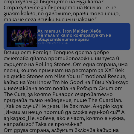
страхувам за бъдещето на музиката?
Страхувам се за бъдещето на всичко. Те не
знаят какво, по дяволите, прави това нещо,
така че сега всички висим и чакаме.“
Аз, тати и Iron Maiden: Хеви
метълът като контрапункт на
обществените норми
27.05.2026 / 13:54
Всъщност Foreign Tongues доста добре
съчетава двата противоположни импулса в
сърцето на Rolling Stones. От една страна, има
песни, които приличат на рестарт за XXI век
на диско Stones от Miss You и Emotional Rescue,
кавър на You Know I’m No Good на Ейми Уайнхаус
и неочаквана гост поява на Робърт Смит от
The Cure, за която Ричардс очарователно
признава пълно неведение, пише The Guardian.
„Как се случи? Не знам. Не бях там. Андрю каза:
„Имаш ли нещо против да сложа еди-кой си?“ А
аз казах: „Не, човече, ако е част, която е нужна,
направи го.“ Така се промъкна.“
От друга страна, албумът включва кавър на