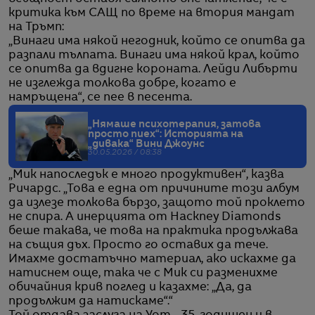
критика към САЩ по време на втория мандат
на Тръмп:
„Винаги има някой негодник, който се опитва да
разпали тълпата. Винаги има някой крал, който
се опитва да вдигне короната. Лейди Либърти
не изглежда толкова добре, когато е
намръщена“, се пее в песента.
„Нямаше психотерапия, затова
просто пиех“: Историята на
„дивака“ Вини Джоунс
30.05.2026 / 08:38
„Мик напоследък е много продуктивен“, казва
Ричардс. „Това е една от причините този албум
да излезе толкова бързо, защото той проклето
не спира. А инерцията от Hackney Diamonds
беше такава, че това на практика продължава
на същия дъх. Просто го оставих да тече.
Имахме достатъчно материал, ако искахме да
натиснем още, така че с Мик си разменихме
обичайния крив поглед и казахме: „Да, да
продължим да натискаме“.“