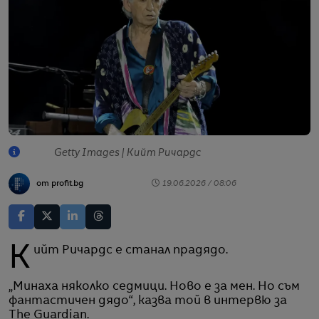
Getty Images | Кийт Ричардс
от profit.bg
19.06.2026 / 08:06
Кийт Ричардс е станал прадядо.
„Минаха няколко седмици. Ново е за мен. Но съм
фантастичен дядо“, казва той в интервю за
The Guardian.