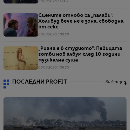
въпроси
06.08.2026 / 12:02
Сцените отново са „палави“:
Холивуд вече не е зона, свободна
от секс
06.08.2026 / 09:20
„Риана е в студиото“: Певицата
готви нов албум след 10 години
музикална суша
06.08.2026 / 08:26
ПОСЛЕДНИ PROFIT
виж още