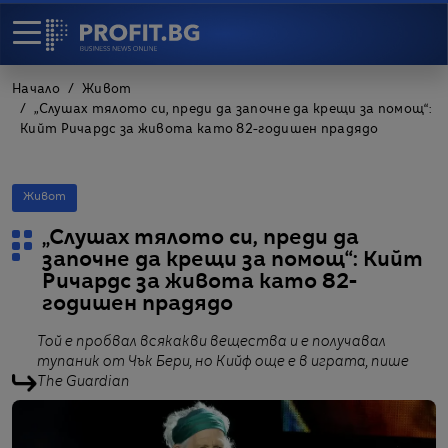
Начало
Живот
„Слушах тялото си, преди да започне да крещи за помощ“:
Кийт Ричардс за живота като 82-годишен прадядо
Живот
„Слушах тялото си, преди да
започне да крещи за помощ“: Кийт
Ричардс за живота като 82-
годишен прадядо
Той е пробвал всякакви вещества и е получавал
тупаник от Чък Бери, но Кийф още е в играта, пише
The Guardian