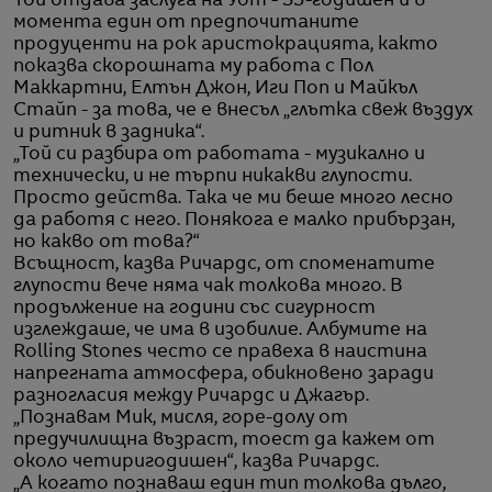
Той отдава заслуга на Уот - 35-годишен и в
момента един от предпочитаните
продуценти на рок аристокрацията, както
показва скорошната му работа с Пол
Маккартни, Елтън Джон, Иги Поп и Майкъл
Стайп - за това, че е внесъл „глътка свеж въздух
и ритник в задника“.
„Той си разбира от работата - музикално и
технически, и не търпи никакви глупости.
Просто действа. Така че ми беше много лесно
да работя с него. Понякога е малко прибързан,
но какво от това?“
Всъщност, казва Ричардс, от споменатите
глупости вече няма чак толкова много. В
продължение на години със сигурност
изглеждаше, че има в изобилие. Албумите на
Rolling Stones често се правеха в наистина
напрегната атмосфера, обикновено заради
разногласия между Ричардс и Джагър.
„Познавам Мик, мисля, горе-долу от
предучилищна възраст, тоест да кажем от
около четиригодишен“, казва Ричардс.
„А когато познаваш един тип толкова дълго,