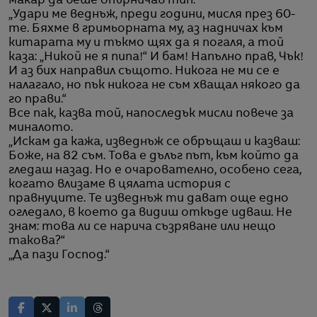
макар да беше опърничав тип.“
„Удари ме веднъж, преди години, мисля през 60-
те. Бяхме в гримьорната му, аз надничах към
китарата му и тъкмо щях да я погаля, а той
каза: „Никой не я пипа!“ И бам! Напълно прав, Чък!
И аз бих направил същото. Никога не ми се е
налагало, но пък никога не съм хващал някого да
го прави.“
Все пак, казва той, напоследък мисли повече за
миналото.
„Искам да кажа, изведнъж се обръщаш и казваш:
Боже, на 82 съм. Това е дълъг път, към който да
гледаш назад. Но е очарователно, особено сега,
когато влизаме в цялата история с
правнуците. Те изведнъж ти дават още едно
огледало, в което да видиш откъде идваш. Не
знам: това ли се нарича съзряване или нещо
такова?“
„Да пази Господ.“