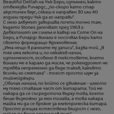
Beautiful Delilah на Чък Бери, изпълнен, както
отбелязва Ричардс, „по-скоро като стар
акустичен блус, сякаш е направен 30 или 40
години преди Чък да го направи“.
С него албумът завършва почти точно там,
където Stones започват през 1963 г.
Дебютният им сингъл е кавър на Come On на
Бери, а Ричардс винаги е посочвал Бери като
своето формиращо вдъхновение.
„Има нещо в ранните му записи“, казва той. „В
тях има лекота и, по някакъв начин,
изтънченост, особено в текстовете, което
винаги ме е карало да мисля, че рокендролът не
трябва непременно да бъде такъв, какъвто
всички го смятаха“ - тоест просто шум за
тийнейджъри.
„Обичах начина, по който се движеше - цялото
му тяло ставаше част от китарата. Той ме
накара да се съсредоточа върху това, което
беше възможно за мен тогава, а това накара
майка ми да се бръкне за електрическа китара.
Просто усещах естествена близост с него,