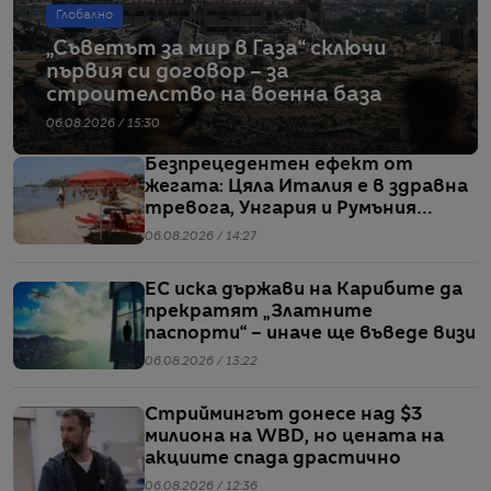
Глобално
„Съветът за мир в Газа“ сключи
първия си договор – за
строителство на военна база
06.08.2026 / 15:30
Безпрецедентен ефект от
жегата: Цяла Италия е в здравна
тревога, Унгария и Румъния
пестят електричество
06.08.2026 / 14:27
ЕС иска държави на Карибите да
прекратят „Златните
паспорти“ – иначе ще въведе визи
06.08.2026 / 13:22
Стриймингът донесе над $3
милиона на WBD, но цената на
акциите спада драстично
06.08.2026 / 12:36