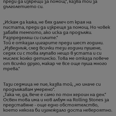
преди да изкрещи за помощ“, казва той за
дълголетието си.
„Искам да кажа, не бях далеч от края на
пистата, преди да изкрещя за помощ. Но човек
забавя темпото, ако иска да продължи.
Разпределяш си силите.“
Той е отказал цигарите преди шест години.
„Изведнъж, след всички тези години пушене,
седях си с това глупаво нещо в устата и си
мислех: колко детинско. Това ме отказа повече
от всичко друго, макар че все още пуша много
трева.“
Тази седмица не пие, казва той, „но иначе си
продължавам умерено“.
„Така че, да, вече е само по тон хероин на ден.“
Освен това има и нов албум на Rolling Stones за
представяне - още едно обстоятелство,
което някога би изглеждало доста невероятно.