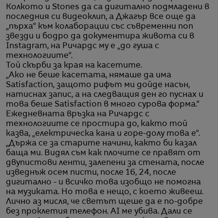
Колкото и Stones да са дигитално подмладени в
последния си видеоклип, а Джагър все още да
„пърха“ към колаборации със съвременни поп
звезди и бодро да документира живота си в
Instagram, на Ричардс му е „до гуша с
технологиите“.
Той скърби за края на касетите.
„Ако не беше касетата, нямаше да има
Satisfaction, защото рифът ми дойде насън,
натиснах запис, а на следващия ден го пуснах и
това беше Satisfaction в много сурова форма.“
Ежедневната връзка на Ричардс с
технологиите се простира до, както той
казва, „електрическа кана и горе-долу това е“.
„Държа се за старите начини, както би казал
баща ми. Видял съм как плочите се правят от
двупистови ленти, залепени за стената, после
изведнъж осем писти, после 16, 24, после
дигитално - и всичко това изобщо не помогна
на музиката. Но това е нещо, с което живееш.
Лично аз мисля, че светът щеше да е по-добре
без проклетия телефон. AI ме убива. Дали се