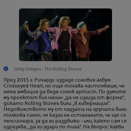
Getty Images - The Rolling Stones
През 2015 г. Ричардс издаде соловия албум
Crosseyed Heart, но още тогава настояваше, че
няма амбиция да бъде солов артист. По думите
му проектът бил начин „да не излиза от форма“,
докато Rolling Stones били „в хибернация“.
Недоволството му от паузата на групата било
толкова силно, че казал на останалите, че ще се
пенсионира, за да ги раздвижи - или, както сам се
изразява, „да ги удари по тила“. На въпрос каква