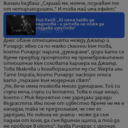
винаги казваш: „Слушай ме, момче, познавам те
от четиригодишен...“ И това май има ефект.“
Ник Кейв: „AI няма какво да
надмогва - и затова не може да
създава изкуство“
11.12.2025 / 12:16
Днес обаче отношенията между Джагър и
Ричардс явно са по-малко склонни към това,
което Ричардс нарича „дуелиране“, дори като се
вземе предвид прочутото му пренебрежително
отношение към соловата кариера на Джагър.
Това включва и колаборациите му със Skepta или
Tame Impala, които Ричардс наскоро описа
като „пърхане към модерния свят“.
„Не, вече няма толкова много дуелиране. Той си
счупи меча, счупи си копието. Това е още нещо,
което с Мик вероятно сме зарязали заради
възрастта. Или поне от известно време не ме е
нападал, така че предполагам, че сме го
зарязали. Но никога не знаеш - може да съм
паднал от коня, да съм вдигнал щита, а той да
ме прободе в окото“, казва Ричардс с ирония.