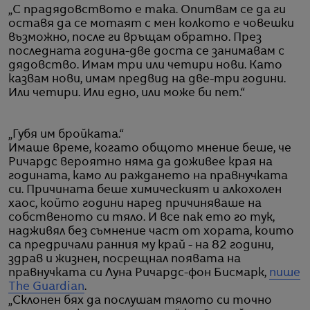
„С прадядовството е така. Опитвам се да ги
оставя да се мотаят с мен колкото е човешки
възможно, после ги връщам обратно. През
последната година-две доста се занимавам с
дядовство. Имам три или четири нови. Като
казвам нови, имам предвид на две-три години.
Или четири. Или едно, или може би пет.“
„Губя им бройката.“
Имаше време, когато общото мнение беше, че
Ричардс вероятно няма да доживее края на
годината, камо ли раждането на правнучката
си. Причината беше химическият и алкохолен
хаос, който години наред причиняваше на
собственото си тяло. И все пак ето го тук,
надживял без съмнение част от хората, които
са предричали ранния му край - на 82 години,
здрав и жизнен, посрещнал появата на
правнучката си Луна Ричардс-фон Бисмарк,
пише
The Guardian
.
„Склонен бях да послушам тялото си точно