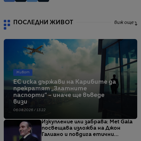
ПОСЛЕДНИ ЖИВОТ
виж още
Живот
ЕС иска държави на Карибите да
прекратят „Златните
паспорти“ – иначе ще въведе
визи
06.08.2026 / 13:22
Изкупление или забрава: Met Gala
посвещава изложба на Джон
Галиано и повдига етични