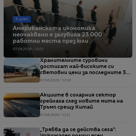
Бизнес
Американската икономика
неочаквано е загубила 23 000
работни места през юли
07.08.2026 / 13:01
Хранителните суровини
достигат най-високите си
световни цени за последните 3
години
07.08.2026 / 12:18
Акциите в соларния сектор
грейнаха след новите мита на
Тръмп срещу Китай
07.08.2026 / 11:11
„Трябва да се действа сега“: