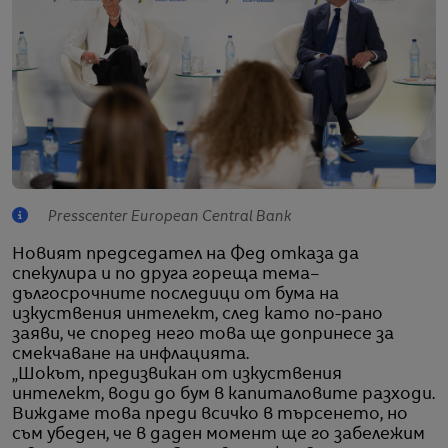
Presscenter European Central Bank
Новият председател на Фед отказа да
спекулира и по друга гореща тема–
дългосрочните последици от бума на
изкуствения интелект, след като по-рано
заяви, че според него това ще допринесе за
смекчаване на инфлацията.
„Шокът, предизвикан от изкуствения
интелект, води до бум в капиталовите разходи.
Виждаме това преди всичко в търсенето, но
съм убеден, че в даден момент ще го забележим