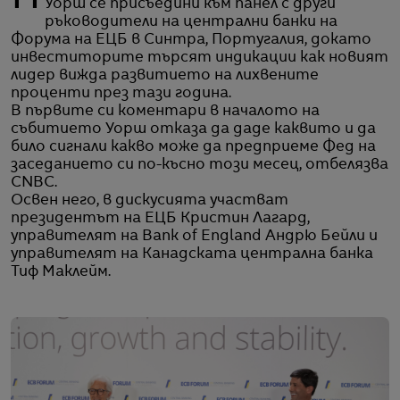
Уорш се присъедини към панел с други
ръководители на централни банки на
Форума на ЕЦБ в Синтра, Португалия, докато
инвеститорите търсят индикации как новият
лидер вижда развитието на лихвените
проценти през тази година.
В първите си коментари в началото на
събитието Уорш отказа да даде каквито и да
било сигнали какво може да предприеме Фед на
заседанието си по-късно този месец, отбелязва
CNBC.
Освен него, в дискусията участват
президентът на ЕЦБ Кристин Лагард,
управителят на Bank of England Андрю Бейли и
управителят на Канадската централна банка
Тиф Маклейм.