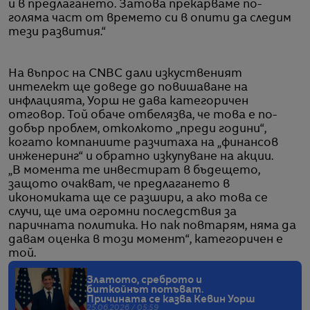
и в предлагането. Затова прекарваме по-
голяма част от времето си в опити да следим
тези развития.“
На въпрос на CNBC дали изкуственият
интелект ще доведе до повишаване на
инфлацията, Уорш не дава категоричен
отговор. Той обаче отбелязва, че това е по-
добър проблем, отколкото „преди години“,
когато компаниите разчитаха на „финансов
инженеринг“ и обратно изкупуване на акции.
„В момента те инвестират в бъдещето,
защото очакват, че предлагането в
икономиката ще се разшири, а ако това се
случи, ще има огромни последствия за
паричната политика. Но пак повтарям, няма да
давам оценка в този момент“, категоричен е
той.
Златото, среброто и
биткойнът потъват.
Причината се казва Кевин Уорш
25.06.2026 / 05:59