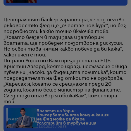
Централният банкер гарантира, че под негово
ръководство Фед ще „очертае нов курс“, но без
подробности какво точно включва това.
„Когато влезем в тази зала и затворим
вратата, ще проведем ползотворна дискусия.
Но освен това нямам какво повече да ви кажа“,
лаконичен е той.
По-рано Уорш похвали президента на ЕЦБ
Кристин Лагард, която изрази несъгласие с вида
публични „насоки за бъдещата политика“, които
председателят на Фед открито не одобрява.
„Харесах я, когато се срещнахме преди 20
години, когато беше министър на финансите.
След този отговор я обожавам“, коментира
той.
Залогът на Уорш:
Консервативната комуникация
на Фед може да вкара
Уолстрийт в турбуленция
21.06.2026 / 08:58