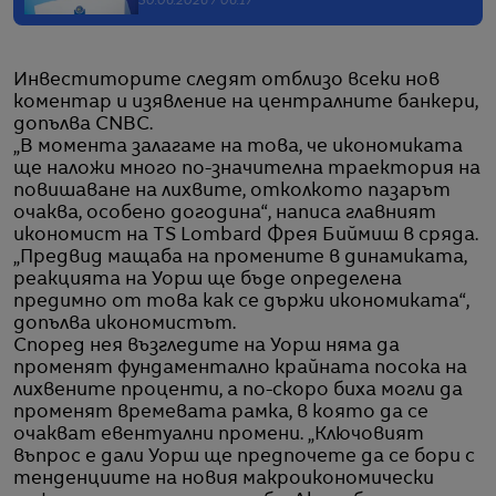
30.06.2026 / 06:17
Инвеститорите следят отблизо всеки нов
коментар и изявление на централните банкери,
допълва CNBC.
„В момента залагаме на това, че икономиката
ще наложи много по-значителна траектория на
повишаване на лихвите, отколкото пазарът
очаква, особено догодина“, написа главният
икономист на TS Lombard Фрея Биймиш в сряда.
„Предвид мащаба на промените в динамиката,
реакцията на Уорш ще бъде определена
предимно от това как се държи икономиката“,
допълва икономистът.
Според нея възгледите на Уорш няма да
променят фундаментално крайната посока на
лихвените проценти, а по-скоро биха могли да
променят времевата рамка, в която да се
очакват евентуални промени. „Ключовият
въпрос е дали Уорш ще предпочете да се бори с
тенденциите на новия макроикономически