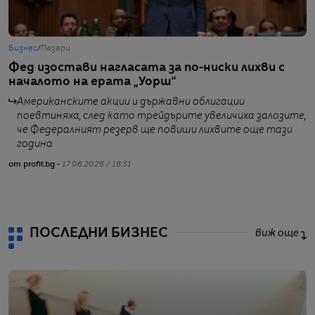
Бизнес
/
Пазари
Б
Фед изостави нагласата за по-ниски лихви с
Е
началото на ерата „Уорш“
н
Американските акции и държавни облигации
поевтиняха, след като трейдърите увеличиха залозите,
че Федералният резерв ще повиши лихвите още тази
от
година
от profit.bg -
17.06.2026 / 18:31
ПОСЛЕДНИ БИЗНЕС
виж още