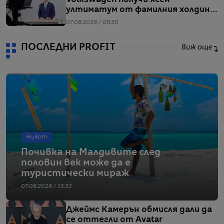
Volkswagen получи ясен
ултиматум от фамилния холдинг
начело на групата
07.08.2026 / 08:30
ПОСЛЕДНИ PROFIT
виж още
Живот
Почивка на Малдивите след
половин век може да е
туристически мираж
07.08.2026 / 15:32
Джеймс Камерън обмисля дали да
се оттегли от Avatar