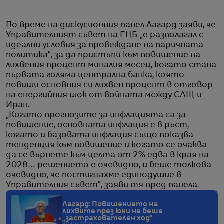
По време на дискусионния панел Лагард заяви, че
Управителният съвет на ЕЦБ „е разполагал с
идеални условия за провеждане на паричната
политика“, за да пристъпи към повишение на
лихвения процент миналия месец, когато стана
първата голяма централна банка, която
повиши основния си лихвен процент в отговор
на енергийния шок от войната между САЩ и
Иран.
„Когато прогнозите за инфлацията са за
повишение, основната инфлация е в ръст,
когато и базовата инфлация също показва
тенденция към повишение и когато се очаква
да се върнете към целта от 2% едва в края на
2028… решението е очевидно, и беше толкова
очевидно, че постигнахме единодушие в
Управителния съвет“, заяви тя пред панела.
Лагард: Повишението на
лихвите през юни не беше
„застрахователен ход“