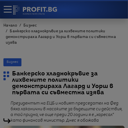
Начало
Бизнес
Банкерско хладнокръвие за лихвените политики
демонстрираха Лагард и Уорш в първата си съвместна
изява
Бизнес
Банкерско хладнокръвие за
лихвените политики
демонстрираха Лагард и Уорш в
първата си съвместна изява
Президентът на ЕЦБ и новият председател на Фед
бяха лаконични в насоките за бъдещите си действия,
а той призна, че още преди 20 години я е „харесал“
като финансов министър. Днес я обожава