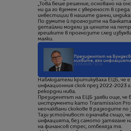
„Това беше решение, основано на он
ни да го вземем с увереност в сред
инвестиции в нашите данни, индикат
По думите ѝ прогнозите на банката
детайлни модели за цените на петро
грешките в прогнозите след избухва
малки.
Президентът на Бундесба
лихвите, ако инфлацията
12.06.2026 / 12:11
Наблюдатели критикуваха ЕЦБ, че е
инфлационния скок през 2022-2023 г
рекордни нива.
Президентът на ЕЦБ заяви още, че 
инструменти като Transmission Prot
неочаквани скокове в разходите по
Тази устойчивост означава също, че
инфлацията, без самото затягане н
на финансов стрес, отбеляза тя.