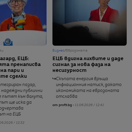
ки
Бизнес
/
Еврозоната
агард, ЕЦБ:
ЕЦБ вдигна лихвите и даде
ята пренаписва
сигнал за нова фаза на
на пари и
несигурност
те сделки
Скъпата енергия връща
нтегриран пазар,
инфлационния натиск, докато
 надеждни публични
икономиката на еврозоната
е пътят към валута,
отслабва
тът ще иска да
от profit.bg -
11.06.2026 / 12:41
подчертава
ът на ЕЦБ
06.2026 / 12:32