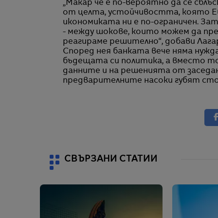
„Макар че е по-вероятно да се сбл
от целта, устойчивостта, която Ев
икономиката ни е по-ограничен. Зат
- между шокове, които можем да пре
реагираме решително“, добави Лага
Според нея банката вече няма нужда
бъдещата си политика, а вместо то
данните и на решенията от заседан
предварителните насоки губят сто
СВЪРЗАНИ СТАТИИ