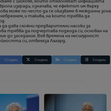
ъскваме с шокове, които отклоняват инфлацията
ропа изгради, означава, че ефектът им върху
ова може по-често да се оказваме в междинна зона
небрегнем, и такива, на които трябва да
рд.
 да дава сложни предварителни насоки за
ва трябва да подчертава подхода си, основан на
ие до заседание. Във времена на несигурност
йността си, отбеляза Лагард.
Сподели
Сподели
Сподели
Сподели