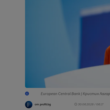
European Central Bank | Кристин Лага
от profit.bg
30.06.2026 / 06:17