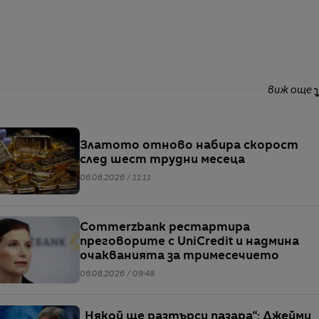
виж още
Златото отново набира скорост
след шест трудни месеца
06.08.2026 / 11:11
Commerzbank рестартира
преговорите с UniCredit и надмина
очакванията за тримесечието
06.08.2026 / 09:48
„Някой ще разтърси пазара“: Джейми