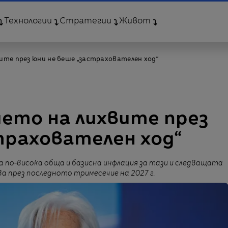
Технологии
Стратегии
Живот
ите през юни не беше „застрахователен ход“
ето на лихвите през
трахователен ход“
 по-висока обща и базисна инфлация за тази и следващата
а през последното тримесечие на 2027 г.