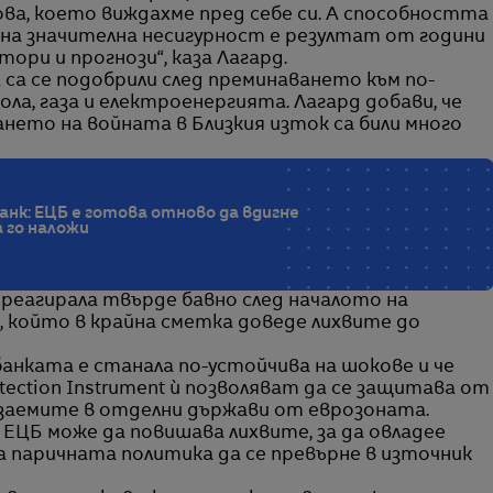
ова, което виждахме пред себе си. А способността
а на значителна несигурност е резултат от години
ори и прогнози“, каза Лагард.
 са се подобрили след преминаването към по-
ла, газа и електроенергията. Лагард добави, че
нето на войната в Близкия изток са били много
нк: ЕЦБ е готова отново да вдигне
 го наложи
 реагирала твърде бавно след началото на
., който в крайна сметка доведе лихвите до
банката е станала по-устойчива на шокове и че
ection Instrument ѝ позволяват да се защитава от
 заемите в отделни държави от еврозоната.
 ЕЦБ може да повишава лихвите, за да овладее
а паричната политика да се превърне в източник