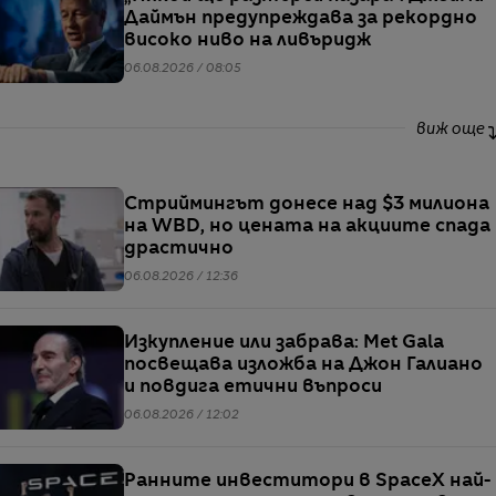
Даймън предупреждава за рекордно
високо ниво на ливъридж
06.08.2026 / 08:05
виж още
Стриймингът донесе над $3 милиона
на WBD, но цената на акциите спада
драстично
06.08.2026 / 12:36
Изкупление или забрава: Met Gala
посвещава изложба на Джон Галиано
и повдига етични въпроси
06.08.2026 / 12:02
Ранните инвеститори в SpaceX най-