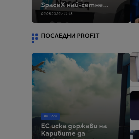
SpaceX най-сетне
могат да продават
06.08.2026 / 11:48
дяловете си.
Таймингът не е
идеален
ПОСЛЕДНИ PROFIT
Живот
ЕС иска държави на
Карибите да