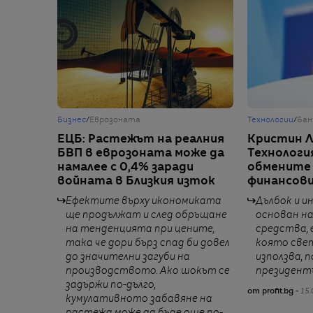
Бизнес
/
Еврозоната
Технологии
/
Бан
ЕЦБ: Растежът на реалния
Кристин Л
БВП в еврозоната може да
Технологи
намалее с 0,4% заради
обмените 
войната в Близкия изток
финансови
Ефектите върху икономиката
Дълбок и и
ще продължат и след обръщане
основан на
на тенденцията при цените,
средства, 
така че дори бърз спад би довел
която све
до значителни загуби на
използва, 
производството. Ако шокът се
президент
задържи по-дълго,
от profit.bg -
15.
кумулативното забавяне на