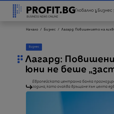
Глобално
Бизнес
Начало
Бизнес
Лагард: Повишението на лихв
Бизнес
Лагард: Повишени
юни не беше „зас
Европейската централна банка прогнозира
година, като очаква връщане към целта едв