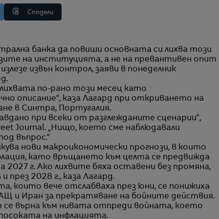
Сподели
озите на институцията, а не на превантивен опит
излезе извън контрол, заяви в понеделник
д.
 лихвата по-рано този месец като
очно описание“, каза Лагард при откриването на
ане в Синтра, Португалия.
вдано при всеки от разглежданите сценарии“,
eet Journal. „Нищо, което сме наблюдавали
од въпрос.“
кува нови макроикономически прогнози, в които
нфлация, като връщането към целта се предвижда
 2027 г. Ако лихвите бяха оставени без промяна,
през 2028 г., каза Лагард.
а, които вече отслабваха през юни, се понижиха
АЩ и Иран за прекратяване на бойните действия.
 се върна към нивата отпреди войната, което
 посоката на инфлацията.