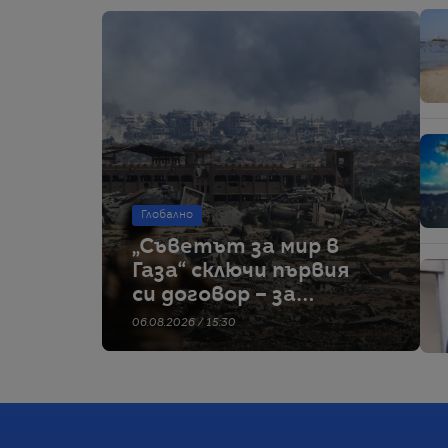
Глобално
„Съветът за мир в
Газа“ сключи първия
си договор – за
строителство на
06.08.2026 / 15:30
военна база