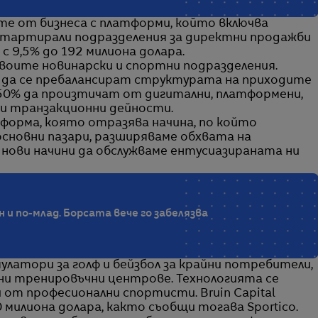
ите от бизнеса с платформи, който включва
 стартирали подразделения за директни продажби
с 9,5% до 192 милиона долара.
воите новинарски и спортни подразделения.
е да се пребалансират структурата на приходите
а 50% да произтичат от дигитални, платформени,
 и транзакционни дейности.
тформа, която отразява начина, по който
основни пазари, разширяваме обхвата на
нови начини да обслужваме ентусиазираната ни
и по-млад. Борсата вече го забелязва
мулатори за голф и бейзбол за крайни потребители,
ни тренировъчни центрове. Технологията се
 от професионални спортисти. Bruin Capital
60 милиона долара, както съобщи тогава Sportico.