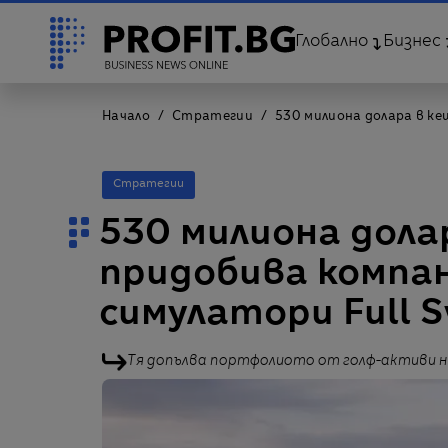
Глобално
Бизнес
Начало
Стратегии
530 милиона долара в ке
Стратегии
530 милиона долар
придобива компан
симулатори Full 
Тя допълва портфолиото от голф-активи на V