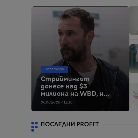
Стратегии
Стриймингът
донесе над $3
милиона на WBD, но
цената на акциите
06.08.2026 / 12:36
спада драстично
ПОСЛЕДНИ PROFIT