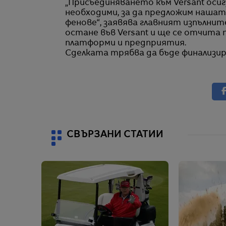
„Присъединяването към Versant оси
необходими, за да предложим нашат
фенове“, заявява главният изпълнит
остане във Versant и ще се отчита
платформи и предприятия.
Сделката трябва да бъде финализир
СВЪРЗАНИ СТАТИИ