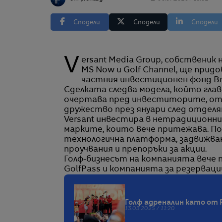
Сподели
Сподели
Сподели
Versant Media Group, собственик на кабелни телевизионни мрежи, сред които CNBC,
MS Now и Golf Channel, ще прид
частния инвестиционен фонд Brui
Сделката следва модела, който гла
очертава пред инвеститорите, отка
дружество през януари след отделя
Versant инвестира в нетрадиционни
марките, които вече притежава. По-
технологична платформа, задвижван
проучвания и препоръки за акции.
Голф-бизнесът на компанията вече
GolfPass и компанията за резервации
Голф адреналин като от 
13.03.2025 / 11:20