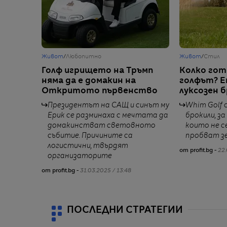
Живот
/
Любопитно
Живот
/
Стил
Голф игрището на Тръмп
Колко гот
няма да е домакин на
голфът? Е
Откритото първенство
луксозен 
Президентът на САЩ и синът му
Whim Golf 
Ерик се разминаха с мечтата да
брокили, за
домакинстват световното
които не с
събитие. Причините са
пробват з
логистични, твърдят
от profit.bg -
22.
организаторите
от profit.bg -
31.03.2025 / 13:48
ПОСЛЕДНИ СТРАТЕГИИ