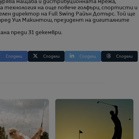
гурява мащаба и дистрибуционната мрежа,
а технология на още повече голфъри, спортисти и
елен директор на Full Swing Райън Дотърс. Той ще
 пред Уил Макинтош, президент на дигиталните
ана преди 31 декември.
Сподели
Сподели
Сподели
Сподели