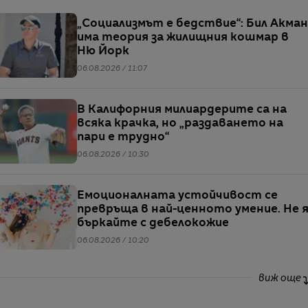
„Социализмът е бедствие“: Бил Акман
има теория за жилищния кошмар в
Ню Йорк
06.08.2026 / 11:07
В Калифорния милиардерите са на
всяка крачка, но „раздаването на
пари е трудно“
06.08.2026 / 10:30
Емоционалната устойчивост се
превръща в най-ценното умение. Не 
бъркайте с дебелокожие
06.08.2026 / 10:20
виж още