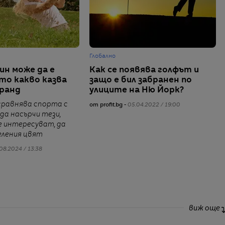
Глобално
ин може да е
Как се появява голфът и
то какво казва
защо е бил забранен по
бранд
улиците на Ню Йорк?
сравнява спорта с
от profit.bg -
05.04.2022 / 19:00
 да насърчи тези,
е интересуват, да
еления цвят
08.2024 / 13:38
виж още