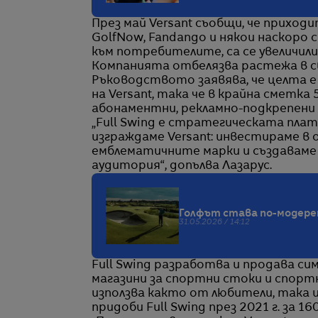
През май Versant съобщи, че приход
GolfNow, Fandango и някои наскоро
към потребителите, са се увеличили 
Компанията отбелязва растежа в с
Ръководството заявява, че целта 
на Versant, така че в крайна сметк
абонаментни, рекламно-подкрепени
„Full Swing е стратегическата пла
изграждаме Versant: инвестираме в 
емблематичните марки и създаваме 
аудитория“, допълва Лазарус.
Голфът става по-модерен 
31.05.2026 / 14:12
Full Swing разработва и продава си
магазини за спортни стоки и спорт
използва както от любители, така и
придоби Full Swing през 2021 г. за 1