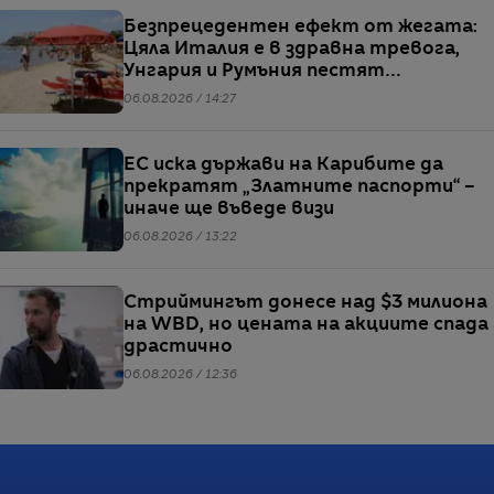
Безпрецедентен ефект от жегата:
Цяла Италия е в здравна тревога,
Унгария и Румъния пестят
електричество
06.08.2026 / 14:27
ЕС иска държави на Карибите да
прекратят „Златните паспорти“ –
иначе ще въведе визи
06.08.2026 / 13:22
Стриймингът донесе над $3 милиона
на WBD, но цената на акциите спада
драстично
06.08.2026 / 12:36