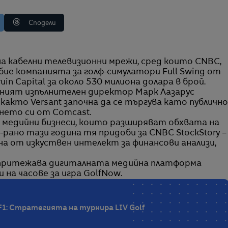
Сподели
обие компанията за голф-симулатори Full Swing от
n Capital за около 530 милиона долара в брой.
вният изпълнителен директор Марк Лазарус
кто Versant започна да се търгува като публично
нето си от Comcast.
 медийни бизнеси, които разширяват обхвата на
рано тази година тя придоби за CNBC StockStory –
а от изкуствен интелект за финансови анализи,
 притежава дигиталната медийна платформа
 на часове за игра GolfNow.
F1: Стратегията на турнира LIV Golf