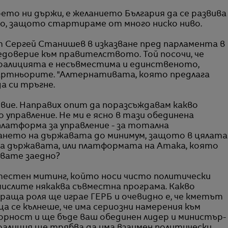
що, защото стартираме от много ниско ниво.
 Сергей Станишев в изказване пред парламента в
доверие към правителството. Той посочи, че
коалицията е несъвместима и единственото,
партньорите. "Алтернативата, която предлага
а си тръгне.
 вие. Направих опит да поразсъждавам какво
управление. Не ми е ясно в тази обединена
латформа за управление - за тотална
ването на държавата до минимум, защото в цялата
за държавата, или платформата на Атака, която
явате заедно?
тестен митинг, който носи чисто политически
мислите някаква съвместна програма. Какво
аща роля ще играе ГЕРБ и очевидно е, че кметът
ца се кълнеше, че има сериозни намерения към
орност и ще бъде ваш обединен лидер и министър-