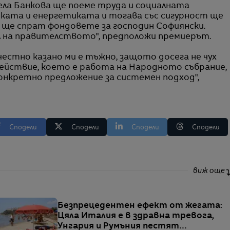
ела Банкова ще поеме труда и социалната
ката и енергетиката и тогава със сигурност ще
но ще спрат фондовете за господин Софиянски.
л на правителството", предположи премиерът.
 честно казано ми е тъжно, защото досега не чух
ействие, което е работа на Народното събрание,
конкретно предложение за системен подход",
Сподели
Сподели
Сподели
Сподели
виж още
Безпрецедентен ефект от жегата:
Цяла Италия е в здравна тревога,
Унгария и Румъния пестят