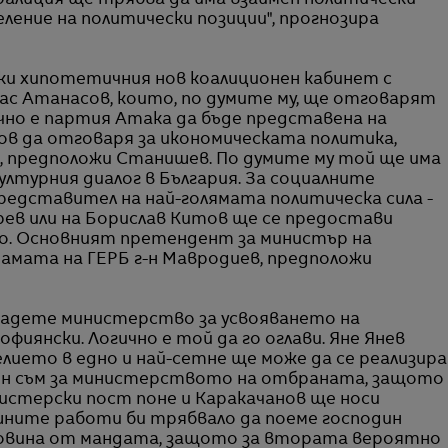
коалиция ще трябва да има взаимен политически
еление на политически позиции", прогнозира
ки хипотетичния нов коалиционен кабинет с
ас Атанасов, които, по думите му, ще отговарят
чно е партия Атака да бъде представена на
ов да отговаря за икономическата политика,
, предположи Станишев. По думите му той ще има
ултурния диалог в България. За социалните
редставител на най-голямата политическа сила -
рев или на Борислав Китов ще се предостави
о. Основният претендент за министър на
амата на ГЕРБ г-н Мавродиев, предположи
здадете министерство за усвояването на
иянски. Логично е той да го оглави. Яне Янев
лието в едно и най-сетне ще може да се реализира
оен съм за министерството на отбраната, защото
нистерски пост поне и Каракачанов ще носи
ните работи би трябвало да поеме господин
ловина от мандата, защото за втората вероятно