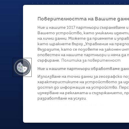
Поверителността на Вашите данни 
Ние и нашите
1017
партньори съхраняваме и
Вашето устройство, като уникални иденти
Категории
на лични данни. Можете да приемете и управ
като щракнете върху „Управление на предпо
Глобално
Бизнес
Технологии
Стратегии
Жи
възразите, като се позовете на законен ин
оповестен на нашите партньори и няма да п
сърфиране.
Политика за поверителност
Ние и нашите партньори обработваме данни
Използване на точни данни за географско п
характеристиките на устройството за иде
достъп до информация на устройство. Перс
измерване на рекламата и съдържанието, п
разработване на услуги.
Copyright © 2007-
2026
Profit.bg. Всички права зап
Списък с партньори (доставчици)
Този сайт е собственост на Sportal Media Group. 