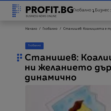
Глобално
Бизнес
Начало
Глобално
Станишев: Коалицията е тр
Глобално
Станишев: Коалиц
ни желанието дър
динамично