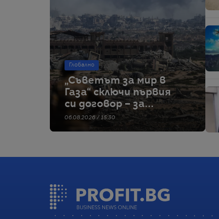
Глобално
„Съветът за мир в
Газа“ сключи първия
си договор – за
строителство на
06.08.2026 / 15:30
военна база