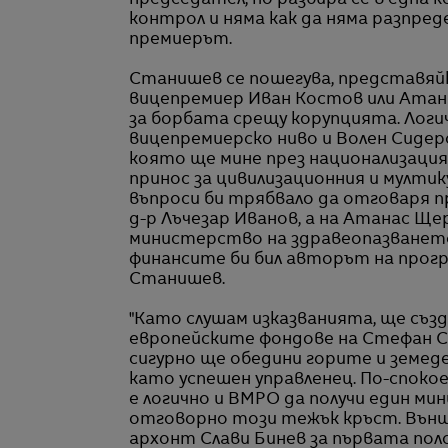
председател, но разбира се в една 
контрол и няма как да няма разпред
премиерът.
Станишев се пошегува, представяй
вицепремиер Иван Костов или Атан
за борбата срещу корупцията. Логи
вицепремиерско ниво и Волен Сидер
която ще мине през национализация
принос за цивилизационния и мултик
въпроси би трябвало да отговаря п
д-р Лъчезар Иванов, а на Атанас Ще
министерство на здравеопазванет
финансите би бил авторът на прогр
Станишев.
"Като слушам изказванията, ще съ
европейските фондове на Стефан Соф
сигурно ще обедини горите и земеде
като успешен управленец. По-спок
е логично и ВМРО да получи един ми
отговорно този тежък кръст. Външ
архонт Слави Бинев за първата по