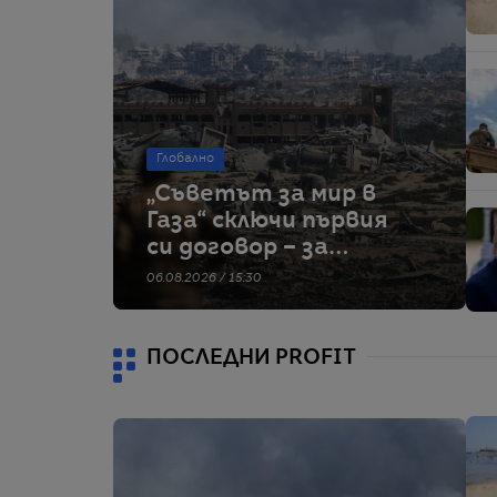
Глобално
„Съветът за мир в
Газа“ сключи първия
си договор – за
строителство на
06.08.2026 / 15:30
военна база
ПОСЛЕДНИ PROFIT