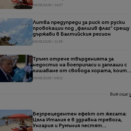
електричество
06.08.2026 / 14:27
Литва предупреди за риск от руски
провокации под „фалшив флаг“ срещу
държави в Балтийския регион
06.08.2026 / 11:39
Тръмп отрече твърденията за
недостиг на боеприпаси и заплаши с
лишаване от свобода хората, които
разпространяват подобна
06.08.2026 / 09:11
информация
виж още
Безпрецедентен ефект от жегата:
Цяла Италия е в здравна тревога,
Унгария и Румъния пестят