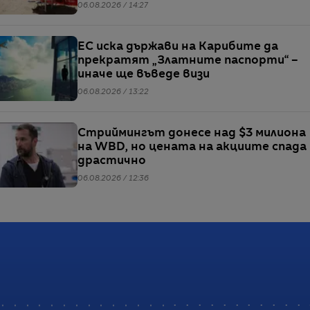
електричество
06.08.2026 / 14:27
ЕС иска държави на Карибите да
прекратят „Златните паспорти“ –
иначе ще въведе визи
06.08.2026 / 13:22
Стриймингът донесе над $3 милиона
на WBD, но цената на акциите спада
драстично
06.08.2026 / 12:36