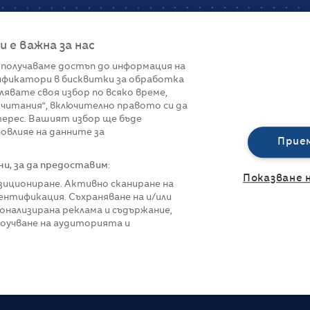
е важна за нас
 получаваме достъп до информация на
фикатори в бисквитки за обработка
Връзки
лявате своя избор по всяко време,
читания“, включително правото си да
вот
Контакти
терес. Вашият избор ще бъде
Реклама
овлияе на данните за
За нас
Прие
Политика за п
Управление на 
, за да предоставим:
Показване 
озициониране. Активно сканиране на
нтификация. Съхраняване на и/или
онализирана реклама и съдържание,
роучване на аудиторията и
азени.
Всички права са запазени.