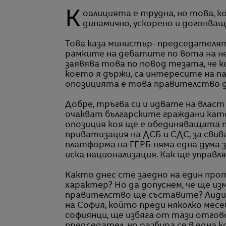
Коалицията е трудна, но това, което ни държи, е желанието България да се развива
динамично, ускорено и догонва
Това каза министър- председателят
рамките на дебатите по вота на не
заявява това по повод тезата, че 
което я държи, са интересите на 
опозицията е това правителство д
Добре, тръгва си и идвате на власт
очакват българските граждани като 
опозиция коя ще е обединяващата п
приватизация на ДСБ и СДС, за сви
платформа на ГЕРБ няма една дума 
иска национализация. Как ще управл
Както днес сте заедно на един про
характер? Но да допуснем, че ще из
правителство ще съставите? Лидир
на София, който преди няколко месе
софиянци, ще избяга от тази отгов