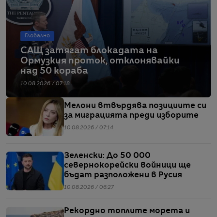
Глобално
САЩ затягат блокадата на
Ормузкия проток, отклонявайки
над 50 кораба
10.08.2026 / 07:18
Мелони втвърдява позициите си
за миграцията преди изборите
10.08.2026 / 07:14
Зеленски: До 50 000
севернокорейски войници ще
бъдат разположени в Русия
10.08.2026 / 06:27
Рекордно топлите морета и