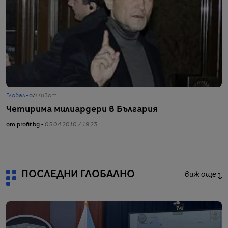
Глобално
/
Живот
Г
Четирима милиардери в България
Б
от profit.bg -
05.04.2010 / 19:23
от
ПОСЛЕДНИ ГЛОБАЛНО
виж още