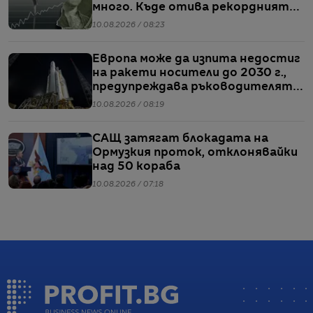
много. Къде отива рекордният
им кеш?
10.08.2026 / 08:23
Европа може да изпита недостиг
на ракети носители до 2030 г.,
предупреждава ръководителят
на ЕКА
10.08.2026 / 08:19
САЩ затягат блокадата на
Ормузкия проток, отклонявайки
над 50 кораба
10.08.2026 / 07:18