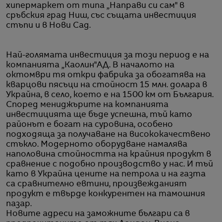
хипермаркет от типа „Направи си сам" в
сръбския град Ниш, със същата инвестиция
стъпи и в Нови Сад.
Най-голямата инвестиция за този период е на
компанията „Каолин"АД. В началото на
октомври тя откри фабрика за обогатява на
кварцови пясъци на стойност 15 млн. долара в
Украйна, в село, което е на 1500 км от България.
Според мениджърите на компанията
инвестицията ще бъде успешна, тъй като
районът е богат на суровина, особено
подходяща за получаване на висококачествено
стъкло. Модерното оборудване намалява
наполовина стойността на крайния продукт в
сравнение с подобно производство у нас. И тъй
като в Украйна цените на петрола и на газта
са сравнително евтини, произвежданият
продукт е твърде конкурентен на тамошния
пазар.
Новите адреси на заможните българи са в