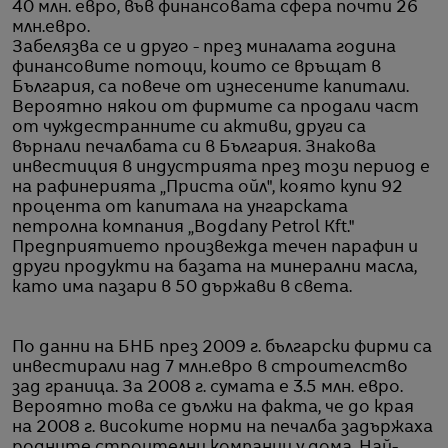
40 млн. евро, във финансовата сфера почти 26
млн.евро.
Забелязва се и друго - през миналата година
финансовите потоци, които се връщат в
България, са повече от изнесените капитали.
Вероятно някои от фирмите са продали част
от чуждестранните си активи, други са
върнали печалбата си в България. Знакова
инвестиция в индустрията през този период е
на рафинерията „Приста ойл", която купи 92
процента от капитала на унгарската
петролна компания „Bogdany Petrol Kft."
Предприятието произвежда течен парафин и
други продукти на базата на минерални масла,
като има пазари в 50 държави в света.
По данни на БНБ през 2009 г. български фирми са
инвестирали над 7 млн.евро в строителство
зад граница. За 2008 г. сумата е 3.5 млн. евро.
Вероятно това се дължи на факта, че до края
на 2008 г. високите норми на печалба задържаха
родните строителни компании у дома. Най-