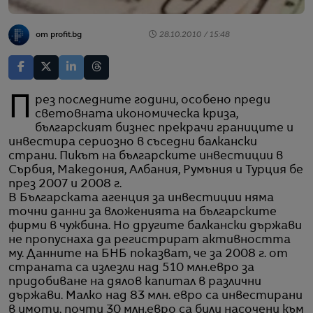
от profit.bg
28.10.2010 / 15:48
През последните години, особено преди
световната икономическа криза,
българският бизнес прекрачи границите и
инвестира сериозно в съседни балкански
страни. Пикът на българските инвестиции в
Сърбия, Македония, Албания, Румъния и Турция бе
през 2007 и 2008 г.
В Българската агенция за инвестиции няма
точни данни за вложенията на българските
фирми в чужбина. Но другите балкански държави
не пропуснаха да регистрират активността
му. Данните на БНБ показват, че за 2008 г. от
страната са излезли над 510 млн.евро за
придобиване на дялов капитал в различни
държави. Малко над 83 млн. евро са инвестирани
в имоти, почти 30 млн.евро са били насочени към