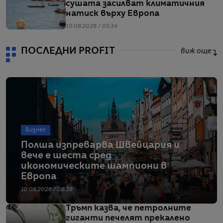
сушата засилват климатичния
натиск върху Европа
10.08.2026 / 05:34
ПОСЛЕДНИ PROFIT
виж още
Бизнес
Полша изпреварва Швейцария и
вече е шеста сред
икономическите шампиони в
Европа
10.08.2026 / 08:38
Тръмп казва, че петролните
гиганти печелят прекалено