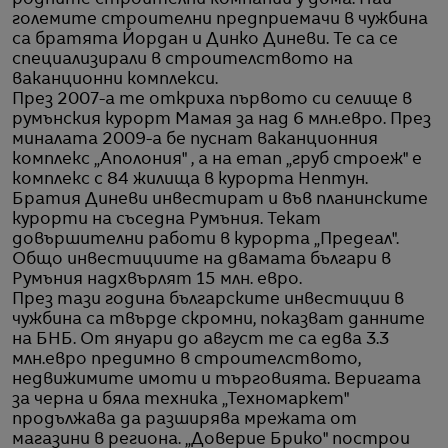
големите строителни предприемачи в чужбина
са братята Йордан и Динко Диневи. Те са се
специализирали в строителството на
ваканционни комплекси.
През 2007-а те откриха първото си селище в
румънския курорт Мамая за над 6 млн.евро. През
миналата 2009-а бе пуснат ваканционния
комплекс „Аполония" , а на етап „груб строеж" е
комплекс с 84 жилища в курорта Нептун.
Братия Диневи инвестират и във планинските
курорти на съседна Румъния. Текат
довършителни работи в курорта „Предеал".
Общо инвестициите на двамата българи в
Румъния надхвърлят 15 млн. евро.
През тази година българските инвестиции в
чужбина са твърде скромни, показват данните
на БНБ. От януари до август те са едва 3.3
млн.евро предимно в строителството,
недвижимите имоти и търговията. Веригата
за черна и бяла техника „Техномаркет"
продължава да разширява мрежата от
магазини в региона. „Доверие Брико" построи