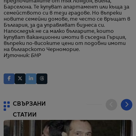
предпочитаните от тях Лондон, Виена,
Барселона. Те купуват апартамент или къща за
семейството си в тези градове. Но въпреки
новите семейни домове, те често се връщат в
България, за да управляват бизнеса си.
Напоследък не са малко българите, които
купуват ваканционни имоти в съседна Гърция,
въпреки по-високите цени от подобни имоти
на българското Черноморие.
Източник: БНР
СВЪРЗАНИ
СТАТИИ