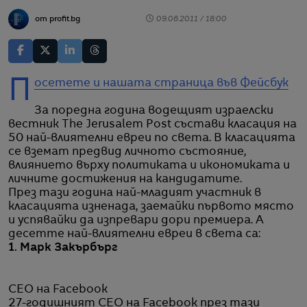
от profit.bg
09.06.2011 / 18:00
Посетете и нашата страница във Фейсбук
За поредна година водещият израелски
вестник The Jerusalem Post състави класация на
50 най-влиятелни евреи по света. В класацията
се вземат предвид личното състояние,
влиянието върху политиката и икономиката и
личните достижения на кандидатите.
През тази година най-младият участник в
класацията изненада, заемайки първото място
и успявайки да изпревари дори премиера. А
десетте най-влиятелни евреи в света са:
1. Марк Закърбърг
CEO на Facebook
27-годишният CEO на Facebook през тази