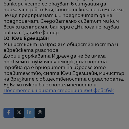
банкери често се оказват в ситуация да
прилагат действия, които никога не са мислели,
че ще предприемат и ... предпочитат да не
предприемат. Следователно съветът ми към
всички централни банкери е „Никога не казвай
никога! ", заяви Фишер
10. Юли Еделщайн
Министърът на връзки с обществеността и
еврейската диаспора
Дори и държавата Израел да не бе имала
проблеми с публичния имидж, диаспората
трябва да е приоритет на израелското
правителство, смята Юли Еделщайн, министър
на връзките с обществеността и диаспората.
Едва ли някой би оспорил мнението й.
Посетете и нашата страница във Фейсбук