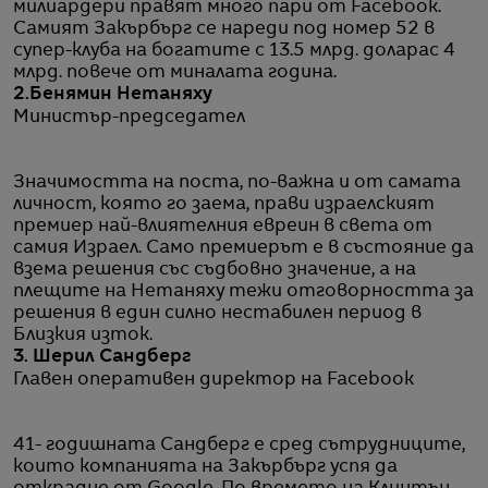
милиардери правят много пари от Facebook.
Самият Закърбърг се нареди под номер 52 в
супер-клуба на богатите с 13.5 млрд. доларас 4
млрд. повече от миналата година.
2.Бенямин Нетаняху
Министър-председател
Значимостта на поста, по-важна и от самата
личност, която го заема, прави израелският
премиер най-влиятелния евреин в света от
самия Израел. Само премиерът е в състояние да
взема решения със съдбовно значение, а на
плещите на Нетаняху тежи отговорността за
решения в един силно нестабилен период в
Близкия изток.
3. Шерил Сандберг
Главен оперативен директор на Facebook
41- годишната Сандберг е сред сътрудниците,
които компанията на Закърбърг успя да