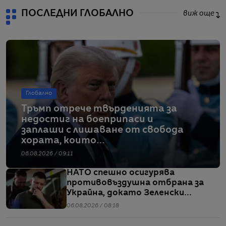
ПОСЛЕДНИ ГЛОБАЛНО
виж още
Глобално
Тръмп отрече твърденията за
недостиг на боеприпаси и
заплаши с лишаване от свобода
хората, които
разпространяват подобна
06.08.2026 / 09:11
информация
НАТО спешно осигурява
противовъздушна отбрана за
Украйна, докато Зеленски
предупреждава за рязък ръст в
06.08.2026 / 08:18
производството на руски
ракети