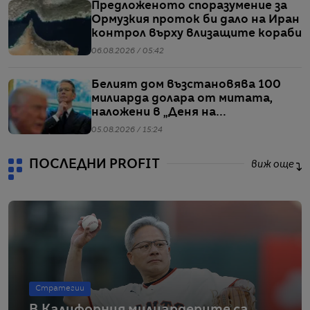
Предложеното споразумение за
Ормузкия проток би дало на Иран
контрол върху влизащите кораби
06.08.2026 / 05:42
Белият дом възстановява 100
милиарда долара от митата,
наложени в „Деня на
освобождението“
05.08.2026 / 15:24
ПОСЛЕДНИ PROFIT
виж още
Стратегии
В Калифорния милиардерите са