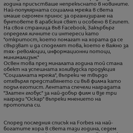
година присъстваше непрекъснато в новините.
Най-популярната социална мрежа в света
имаше огромен принос за организиране на
бунтовете в арабския свят и особено в Египет.
На своя страница във Facebook, Закърбърг
определя личните си интереси като
"откритост, което помагат на хората да се
свързват и да споделят това, което е важно за
тях- революции, информационни потоци,
минимализъм."
Освен това през миналата година той стана
обект на успешната холивудска продукция
"Социалната мрежа", въпреки че твърдо
отхвърля представянето си във филма като
подъл еготист. Лентата спечели наградата
"Златен глобус" за най-добър филм и взе три
награди "Оскар" въпреки мнението на
протопипа си.
Според последния списък на Forbes на най-
богатите хора в света тази година, седем