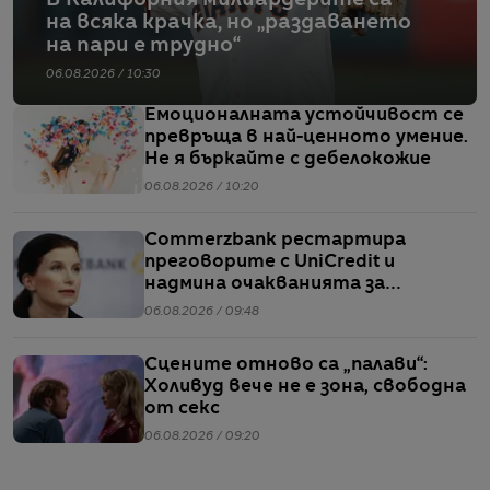
на всяка крачка, но „раздаването
на пари е трудно“
06.08.2026 / 10:30
Емоционалната устойчивост се
превръща в най-ценното умение.
Не я бъркайте с дебелокожие
06.08.2026 / 10:20
Commerzbank рестартира
преговорите с UniCredit и
надмина очакванията за
тримесечието
06.08.2026 / 09:48
Сцените отново са „палави“:
Холивуд вече не е зона, свободна
от секс
06.08.2026 / 09:20