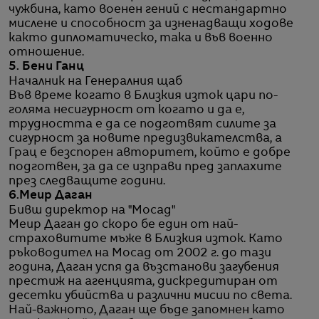
чужбина, като военен гений с нестандартно
мислене и способност за изненадващи ходове
както дипломатическо, така и във военно
отношение.
5. Бени Ганц
Началник на Генералния щаб
Във време когато в Близкия изток цари по-
голяма несигурност от когато и да е,
трудността е да се подготвят силите за
сигурност за новите предизвикателства, а
Грац е безспорен авторитет, който е добре
подготвен, за да се изправи пред заплахите
през следващите години.
6.Меир Даган
Бивш директор на "Мосад"
Меир Даган до скоро бе един от най-
страховитите мъже в Близкия изток. Като
ръководител на Мосад от 2002 г. до тази
година, Даган успя да възстанови загубения
престиж на агенцията, дискредитиран от
десетки убийства и различни мисии по света.
Най-важното, Даган ще бъде запомнен като