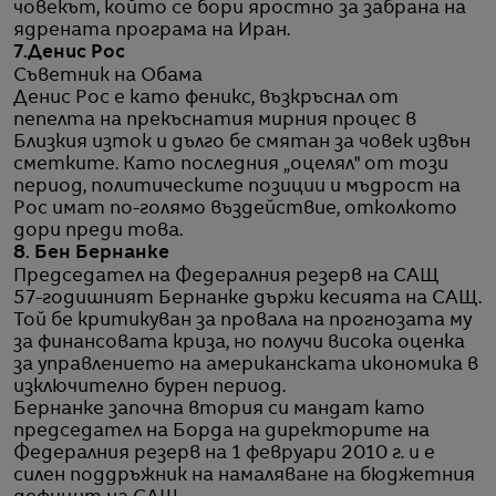
човекът, който се бори яростно за забрана на
ядрената програма на Иран.
7.Денис Рос
Съветник на Обама
Денис Рос е като феникс, възкръснал от
пепелта на прекъснатия мирния процес в
Близкия изток и дълго бе смятан за човек извън
сметките. Като последния „оцелял" от този
период, политическите позиции и мъдрост на
Рос имат по-голямо въздействие, отколкото
дори преди това.
8. Бен Бернанке
Председател на Федералния резерв на САЩ
57-годишният Бернанке държи кесията на САЩ.
Той бе критикуван за провала на прогнозата му
за финансовата криза, но получи висока оценка
за управлението на американската икономика в
изключително бурен период.
Бернанке започна втория си мандат като
председател на Борда на директорите на
Федералния резерв на 1 февруари 2010 г. и е
силен поддръжник на намаляване на бюджетния