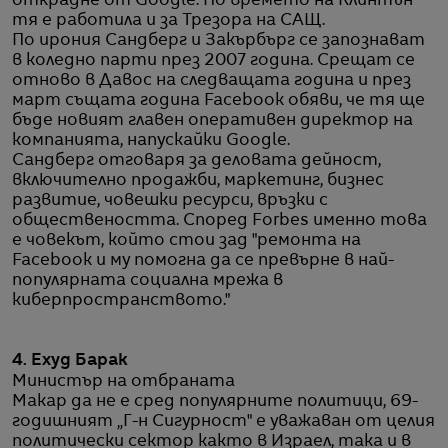
открадне от Google. По времето на Клинтън
тя е работила и за Трезора на САЩ.
По ирония Сандберг и Закърбърг се запознават
в коледно парти през 2007 година. Срещат се
отново в Давос на следващата година и през
март същата година Facebook обяви, че тя ще
бъде новият главен оперативен директор на
компанията, напускайки Google.
Сандберг отговаря за деловата дейност,
включително продажби, маркетинг, бизнес
развитие, човешки ресурси, връзки с
обществеността. Според Forbes именно това
е човекът, който стои зад "ремонта на
Facebook и му помогна да се превърне в най-
популярната социална мрежа в
киберпространството."
4. Ехуд Барак
Министър на отбраната
Макар да не е сред популярните политици, 69-
годишният „Г-н Сигурност" е уважаван от целия
политически сектор както в Израел, така и в