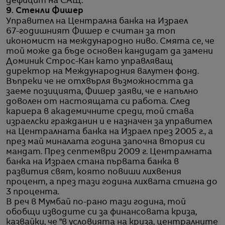
дефицит на САЩ.
9. Стенли Фишер
Управител на Централна банка на Израел
67-годишният Фишер е считан за топ
икономист на международно ниво. Смята се, че
той може да бъде основен кандидат да замени
Доминик Строс-Кан като управляващ
директор на Международния валутен фонд.
Въпреки че не отхвърля възможността да
заеме позицията, Фишер заяви, че е напълно
доволен от настоящата си работа. След
кариера в академичните среди, той става
израелски гражданин и е назначен за управител
на Централната банка на Израел през 2005 г., а
през май миналата година започна втория си
мандат. През септември 2009 г. Централната
банка на Израел стана първата банка в
развития свят, която повиши лихвения
процент, а през тази година лихвата стигна до
3 процента.
В реч в Мумбай по-рано тази година, той
обобщи изводите си за финансовата криза,
казвайки, че "в условията на криза, централните