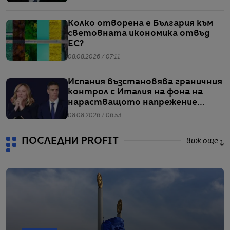
Колко отворена е България към
световната икономика отвъд
ЕС?
08.08.2026 / 07:11
Испания възстановява граничния
контрол с Италия на фона на
нарастващото напрежение
заради мигрантите
08.08.2026 / 06:53
ПОСЛЕДНИ PROFIT
виж още