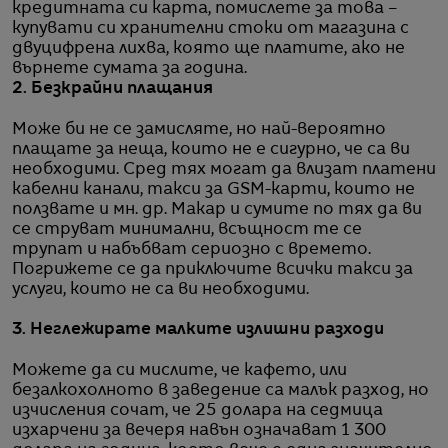
кредитната си карта, помислете за това –
купувати си хранителни стоки от магазина с
двуцифрена лихва, която ще платите, ако не
върнете сумата за година.
2. Безкрайни плащания
Може би не се замисляте, но най-вероятно
плащате за неща, които не е сигурно, че са ви
необходими. Сред тях могат да влизат платени
кабелни канали, такси за
GSM
-карти, които не
ползвате и мн. др. Макар и сумите по тях да ви
се струват минимални, всъщност те се
трупат и набъбват сериозно с времето.
Погрижете се да приключите всички такси за
услуги, които не са ви необходими.
3. Неглежирате малките излишни разходи
Можете да си мислите, че кафето, или
безалкохолното в заведение са малък разход, но
изчисления сочат, че 25 долара на седмица
изхарчени за вечеря навън означават 1 300