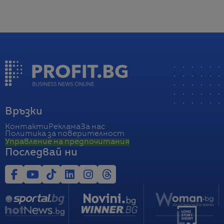
Връзки
Контакти
Реклама
За нас
Политика за поверителност
Управление на предпочитания
Последвай ни