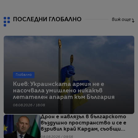
ПОСЛЕДНИ ГЛОБАЛНО
виж още
Глобално
Киев: Украинската армия не е
насочвала умишлено никакъв
летателен апарат към България
08.08.2026 / 18:08
Дрон е навлязъл в българското
въздушно пространство и се е
взривил край Кардам, съобщи
Радев
08.08.2026 / 09:56