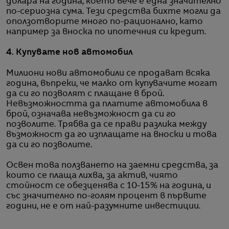
долара на година, което вече е една значително
по-сериозна сума. Тези средства бихте могли да
оползотворите много по-рационално, като
например за вноска по ипотечния си кредит.
4. Купувате нов автомобил
Милиони нови автомобили се продават всяка
година, въпреки, че малко от купувачите могат
да си го позволят с плащане в брой.
Невъзможността да платите автомобила в
брой, означава невъзможност да си го
позволите. Трябва да се прави разлика между
възможност да го изплащате на вноски и това
да си го позволите.
Освен това ползването на заемни средства, за
които се плаща лихва, за актив, чиято
стойност се обезценява с 10-15% на година, и
със значително по-голям процент в първите
години, не е от най-разумните инвестиции.