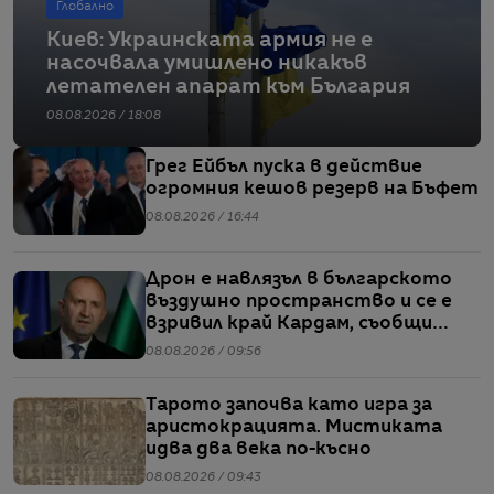
Глобално
Киев: Украинската армия не е
насочвала умишлено никакъв
летателен апарат към България
08.08.2026 / 18:08
Грег Ейбъл пуска в действие
огромния кешов резерв на Бъфет
08.08.2026 / 16:44
Дрон е навлязъл в българското
въздушно пространство и се е
взривил край Кардам, съобщи
Радев
08.08.2026 / 09:56
Тарото започва като игра за
аристокрацията. Мистиката
идва два века по-късно
08.08.2026 / 09:43