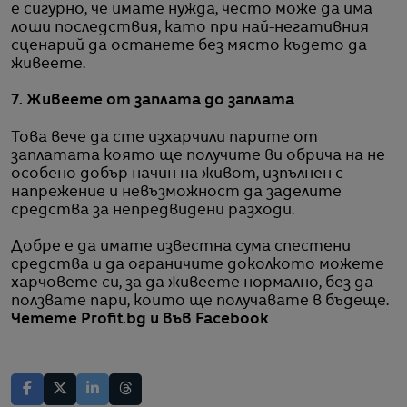
е сигурно, че имате нужда, често може да има
лоши последствия, като при най-негативния
сценарий да останете без място където да
живеете.
7. Живеете от заплата до заплата
Това вече да сте изхарчили парите от
заплатата която ще получите ви обрича на не
особено добър начин на живот, изпълнен с
напрежение и невъзможност да заделите
средства за непредвидени разходи.
Добре е да имате известна сума спестени
средства и да ограничите доколкото можете
харчовете си, за да живеете нормално, без да
ползвате пари, които ще получавате в бъдеще.
Четете Profit.bg и във Facebook