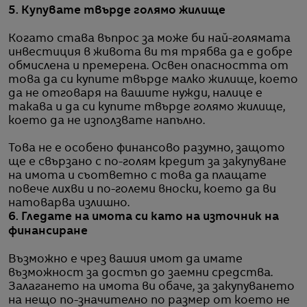
5. Купувате твърде голямо жилище
Когато става въпрос за може би най-голямата
инвестиция в живота ви тя трябва да е добре
обмислена и премерена. Освен опасността от
това да си купите твърде малко жилище, което
да не отговаря на вашите нужди, налице е
такава и да си купите твърде голямо жилище,
което да не използвате напълно.
Това не е особено финансово разумно, защото
ще е свързано с по-голям кредит за закупуване
на имота и съответно с това да плащате
повече лихви и по-големи вноски, което да ви
натоварва излишно.
6. Гледате на имота си като на източник на
финансиране
Възможно е чрез вашия имот да имате
възможност за достъп до заемни средства.
Залагането на имота ви обаче, за закупуването
на нещо по-значително по размер от което не