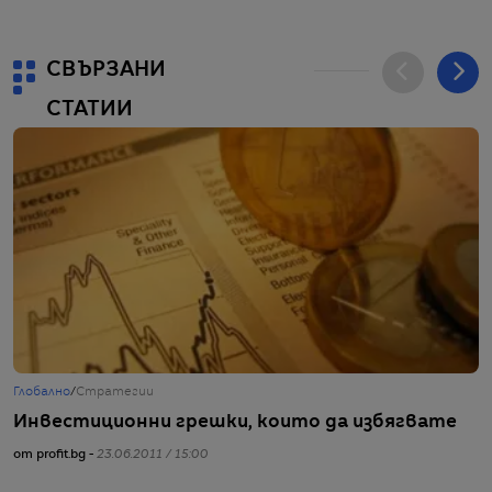
СВЪРЗАНИ
СТАТИИ
Глобално
/
Стратегии
Г
Инвестиционни грешки, които да избягвате
Д
от profit.bg -
23.06.2011 / 15:00
от