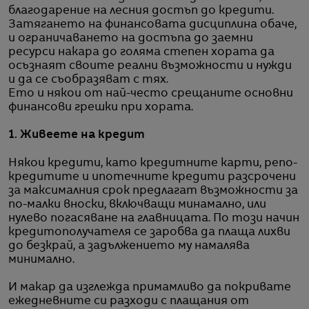
благодарение на лесния достъп до кредити.
Затягането на финансовата дисциплина обаче,
и ограничаването на достъпа до заемни
ресурси накара до голяма степен хората да
осъзнаят своите реални възможности и нужди
и да се съобразяват с тях.
Ето и някои от най-често срещаните основни
финансови грешки при хората.
1. Живеете на кредит
Някои кредити, като кредитните карти, репо-
кредитите и ипотечните кредити разсрочени
за максималния срок предлагат възможности за
по-малки вноски, включващи минамално, или
нулево погасяване на главницата. По този начин
кредитополучателя се заробва да плаща лихви
до безкрай, а задължението му намалява
минимално.
И макар да изглежда примамливо да покривате
ежедневните си разходи с плащания от