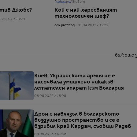
Глобално
/
Живот
Стив Джобс?
Кой е най-харесваният
технологичен шеф?
02.2011 / 10:18
от profit.bg -
01.04.2011 / 12:25
виж още
Киев: Украинската армия не е
насочвала умишлено никакъв
летателен апарат към България
08.08.2026 / 18:08
Дрон е навлязъл в българското
въздушно пространство и се е
взривил край Кардам, съобщи Радев
08.08.2026 / 09:56