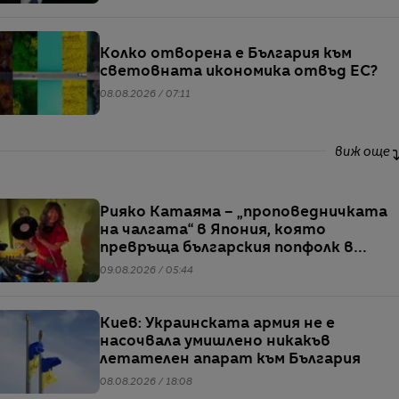
Колко отворена е България към
световната икономика отвъд ЕС?
08.08.2026 / 07:11
виж още
Рияко Катаяма – „проповедничката
на чалгата“ в Япония, която
превръща българския попфолк в
клубна екзотика
09.08.2026 / 05:44
Киев: Украинската армия не е
насочвала умишлено никакъв
летателен апарат към България
08.08.2026 / 18:08