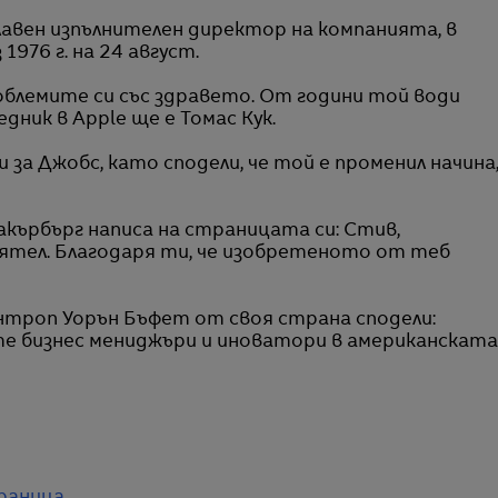
лавен изпълнителен директор на компанията, в
976 г. на 24 август.
облемите си със здравето. От години той води
едник в Apple ще е Томас Кук.
 за Джобс, като сподели, че той е променил начина
кърбърг написа на страницата си: Стив,
иятел. Благодаря ти, че изобретеното от теб
троп Уорън Бъфет от своя страна сподели:
те бизнес мениджъри и иноватори в американската