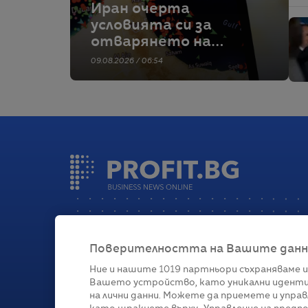
Иран очерта
условията си за
отварянето на
Ормузкия проток,
09.08.2026 / 06:54
след като ОАЕ
заявиха, че един от
корабите им е бил
обект на въздушен
удар
Поверителността на Вашите данни 
Ние и нашите
1019
партньори съхраняваме и
Вашето устройство, като уникални иденти
Категории
на лични данни. Можете да приемете и управ