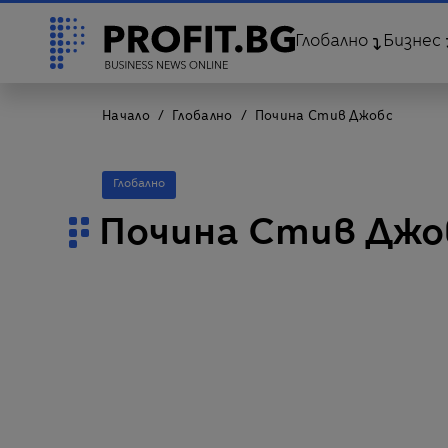
Глобално
Бизнес
Начало
Глобално
Почина Стив Джобс
Глобално
Почина Стив Джо