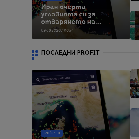
Иран очерта
условията си за
отварянето на
Ормузкия проток,
09.08.2026 / 06:54
след като ОАЕ
заявиха, че един от
корабите им е бил
ПОСЛЕДНИ PROFIT
обект на въздушен
удар
Глобално