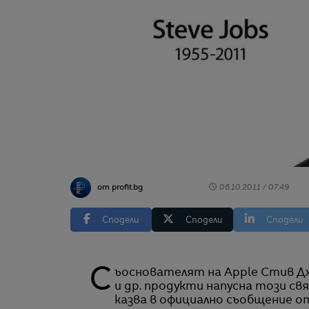
от profit.bg
06.10.2011 / 07:49
Сподели
Сподели
Сподели
Съоснователят на Apple Стив Джобс почина. Човекът стоящ зад iPhone, iPad, iPod
и др. продукти напусна този свя
казва в официално съобщение о