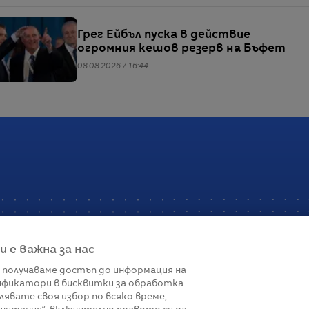
Грег Ейбъл пуска в действие
огромния кешов резерв на Бъфет
08.08.2026 / 16:44
е важна за нас
 получаваме достъп до информация на
фикатори в бисквитки за обработка
Връзки
лявате своя избор по всяко време,