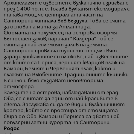
Архипелагът е известен с вулканично изригване
през 1 400 пр. н. е. Тогава вулканът експлодирал с
такава мощ, че централната част на
Санторини литнала във въздуха. Това се счита
за основа на мита за Атлантида.
Формата на полумесец на острова оформя
вътрешен залив, наричан " Калдера". Той се
счита за най-големият залив на земята.
Санторини привлича туристи от цял свят
заради уникалните си плажове, най-известните
от които са Периса, черният кварцов плаж на
Камари, Белият и Червеният плаж, както и
плажът на Влюбените. Традиционните къщички
в синьо и бяло създават неповторима
атмосфера.
Залезите на острова, наблюдавани от град
Ойа, се считат за едни от най-красивите в
света. Заслужава си да се види и вулканичният
кратер, който се простира от столицата
Фира до Ойа. Камари и Перисса са двата най-
популярни летни курорта на Санторини.
Родос