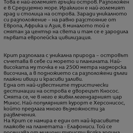
Това е най-големият гръцки остров. Разположен
е в Средиземно море. Ираклион е най-големият
град и столица на острова. Заради уникалното
си разположение – на равно разстояние от
Европа, Африка и Азия, в миналото той е
смятан за център на света и там се е зародила
първата европейска цивилизация.
Крит разполага с уникална природа – островът
съчетава в себе си морето и планината. Най-
високата му точка е на 2500 метра надморска
височина, а в подножието са разположени дълги
плажни ивици и красиви заливи.
Една от най-известните туристически
дестинации на острова е дворецът Кносос.
Смята се, че в него е живял легендарният цар
Минос. Най-популярният курорт е Херсонисос,
който предлага много възможности за
развлечения.
На Крит се намира е един от най-красивите
плажове на планетата - Елафониси. Той се