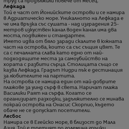
труд са продължили повече от месец.
Лефкада
Той е част от Йонийските острови и се намира
в Адриатическо море. Уникалното на Лефкада е
че има връзка със сушата - над изградения 25-
метров изкуствен канал воден канал има два
моста, подвижен и стандартен.
Името идва от бяло заради скалите в южната
част на острова, които са със същия цвят. Те
са с печалната слава като едно от най-
подходящите места за самоубийство на
хората с разбити сърца. Столицата също се
казва Лефкада. Градът Нидри пък е дестинация
за любителите на партита.
На острова се намира един от най-добрите
плажове за уинд сърф в света. Наричат плажа
Василики Раят на сърфа. Когато се
организират разходки, задължително се минава
покрай острова на Онасис Скорпио, където
обаче не се допускат посетители.
Лесбос
Намира се в Егейско море, в близост до Мала
Азия. Той е третият по големина гръцки