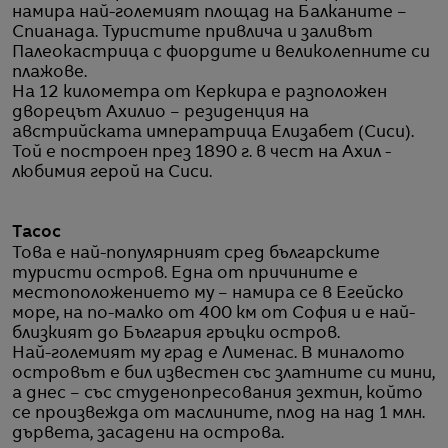
намира най-големият площад на Балканите –
Спианада. Туристите привлича и заливът
Палеокастрица с фиордите и великолепните си
плажове.
На 12 километра от Керкира е разположен
дворецът Ахилио – резиденция на
австрийската императрица Елизабет (Сиси).
Той е построен през 1890 г. в чест на Ахил -
любимия герой на Сиси.
Тасос
Това е най-популярният сред българските
туристи остров. Една от причините е
местоположението му – намира се в Егейско
море, на по-малко от 400 км от София и е най-
близкият до България гръцки остров.
Най-големият му град е Лименас. В миналото
островът е бил известен със златните си мини,
а днес – със студенопресования зехтин, който
се произвежда от маслините, плод на над 1 млн.
дървета, засадени на острова.