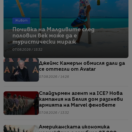
Живот
Почивка на Малдивите след
половин век може да е
туристически мираж
07.08.2026 / 15:32
Джеймс Камерън обмисля дали да
се оттегли от Avatar
07.08.2026 / 14:26
Спайдърмен агент на ICE? Нова
кампания на Белия дом разгневи
армията на Marvel феновете
07.08.2026 / 13:32
Американската икономика