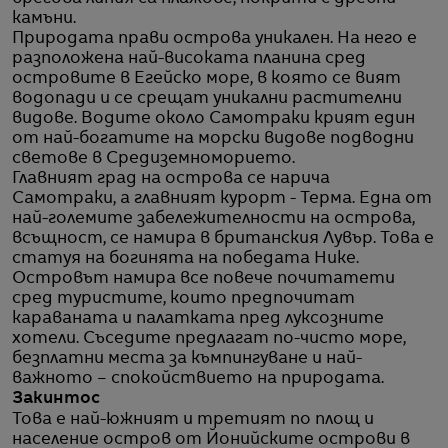
камъни.
Природата прави острова уникален. На него е
разположена най-високата планина сред
островите в Егейско море, в която се вият
водопади и се срещат уникални растителни
видове. Водите около Самотраки крият един
от най-богатите на морски видове подводни
светове в Средиземноморието.
Главният град на острова се нарича
Самотраки, а главният курорт - Терма. Една от
най-големите забележителности на острова,
всъщност, се намира в британския Лувър. Това е
статуя на богинята на победата Нике.
Островът намира все повече почитатети
сред туристите, които предпочитат
караваната и палатката пред луксозните
хотели. Съседите предлагат по-чисто море,
безплатни места за къмпингуване и най-
важното – спокойствието на природата.
Закинтос
Това е най-южният и третият по площ и
население остров от Йонийските острови в