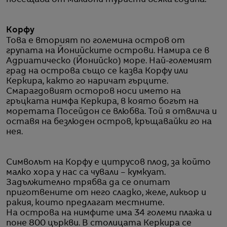
посещава от милиони туристи всяка година.
Корфу
Това е вторият по големина остров от
групата на Йонийските острови. Намира се в
Адриатическо (Йонийско) море. Най-големият
град на острова също се казва Корфу или
Керкира, както го наричат гърците.
Смарагдовият осторов носи името на
гръцката нимфа Керкира, в която богът на
моретата Посейдон се влюбва. Той я отвлича и
оставя на безлюден остров, кръщавайки го на
нея.
Символът на Корфу е цитрусов плод, за който
малко хора у нас са чували – кумкуат.
Задължително трябва да се опитат
приготвените от него сладко, желе, ликьор и
ракия, които предлагат местните.
На острова на нимфите има 34 големи плажа и
поне 800 църкви. В столицата Керкира се