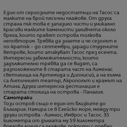
Един от сериозните недостатъци на Тасос са
малките на брой пясъчни плажове. От друга
страна пък това е запазило чисти и уникално
красиви малките каменисти заливчета около
брега, които правят острова толкова
неповторим. Трябва да знаете и че сезонът е
по-кратък – до септември, заради студените
ветрове, които атакуват Тасос през есента.
Интересни забележителности, които
задължително трябва да се видят, са
разположените в старата част на Лименас
светилища на Артемида и Дионисий, а на хълма
са Античният театър, Акрополът и храмът на
Атина. Друга интересна дестинация е
старата столица на острова - Панагия.
Самотраки
Този остров също е един от близките до
България. Намира се в Егейско море, между три
други острова - Лимнос, Имврос и Тасос. 35
километра от дългата му 59 километра
брегова линия са плажове, покрити с дребни