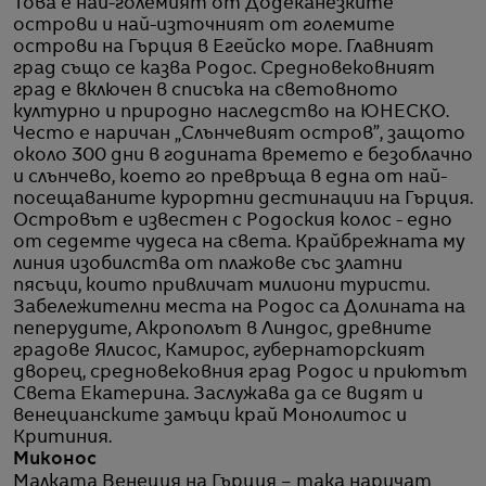
Това е най-големият от Додеканезките
острови и най-източният от големите
острови на Гърция в Егейско море. Главният
град също се казва Родос. Средновековният
град е включен в списъка на световното
културно и природно наследство на ЮНЕСКО.
Често е наричан „Слънчевият остров”, защото
около 300 дни в годината времето е безоблачно
и слънчево, което го превръща в една от най-
посещаваните курортни дестинации на Гърция.
Островът е известен с Родоския колос - едно
от седемте чудеса на света. Крайбрежната му
линия изобилства от плажове със златни
пясъци, които привличат милиони туристи.
Забележителни места на Родос са Долината на
пеперудите, Акрополът в Линдос, древните
градове Ялисос, Камирос, губернаторският
дворец, средновековния град Родос и приютът
Света Екатерина. Заслужава да се видят и
венецианските замъци край Монолитос и
Критиния.
Миконос
Малката Венеция на Гърция – така наричат