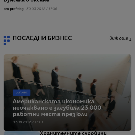
Бунгала в океана
Н
от profit.bg -
30.03.2012 / 17:06
от
ПОСЛЕДНИ БИЗНЕС
виж още
Бизнес
Американската икономика
неочаквано е загубила 23 000
работни места през юли
07.08.2026 / 13:01
Хранителните суровини