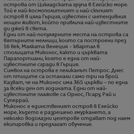
острова от Цикладската група в Егейско море.
Той е най-космополитният и най-скъпият
остров в цяла Гърция, известен с интензивния
нощен живот, който привлича най-известните
ди джей в света.
Едни от най-популярните места на острова са
вятърните мелници, които са построени през
16 век, Малката Венеция – квартал в
столицата Миконос, както и църквата
Парапортиани, която е една от най-
известните сгради в Гърция.
Символ на острова е пеликанът Петрос. Днес
от птиците са останали само три на брой.
Казват, че на Миконос има 365 църкви – по една
за всеки ден от годината. Едни от най-
известните плажове са Орнос, Псару, Рай и
Суперрай.
Миконос е единственият остров в Егейско
море, където е разрешено гмуркането, а
няколко водолазни центрове отдават под наем
екипировка и предлагат обучение.