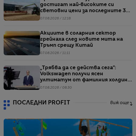
достигат най-високите си
световни цени за последните 3
години
07.08.2026 / 12:18
Акциите в соларния сектор
грейнаха след новите мита на
Тръмп срещу Китай
07.08.2026 / 11:11
„Трябва да се действа сега“:
Volkswagen получи ясен
ултиматум от фамилния холдинг
начело на групата
07.08.2026 / 08:30
ПОСЛЕДНИ PROFIT
виж още