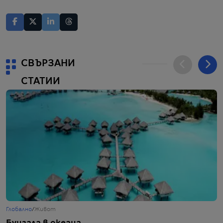
СВЪРЗАНИ
СТАТИИ
Глобално
/
Живот
Г