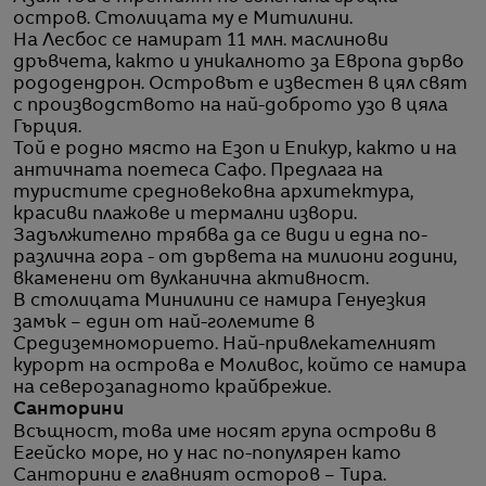
остров. Столицата му е Митилини.
На Лесбос се намират 11 млн. маслинови
дръвчета, както и уникалното за Европа дърво
рододендрон. Островът е известен в цял свят
с производството на най-доброто узо в цяла
Гърция.
Той е родно място на Езоп и Епикур, както и на
античната поетеса Сафо. Предлага на
туристите средновековна архитектура,
красиви плажове и термални извори.
Задължително трябва да се види и една по-
различна гора - от дървета на милиони години,
вкаменени от вулканична активност.
В столицата Минилини се намира Генуезкия
замък – един от най-големите в
Средиземноморието. Най-привлекателният
курорт на острова е Моливос, който се намира
на северозападното крайбрежие.
Санторини
Всъщност, това име носят група острови в
Егейско море, но у нас по-популярен като
Санторини е главният осторов – Тира.