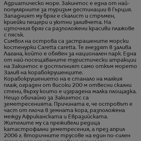
Адриатическо море. Закинтос е една от най-
популярните за туризъм дестинации в Гърция.
Западният му бряг е скалист и стръмен,
криейки пещери и уютни заливчета. На
източния бряг са разположени красиви плажове
с пясък.
Символ на острова са застрашените морски
костенурки Caretta caretta. Те гнездят в залива
Лагана, който е обявен за национален парк. Една
от най-посещаваните туристически атракции
на Закинтос е достъпният само откъм морето
Залив на корабокрушенците.
Корабокрушението на е станало на малкия
плаж, ограден от високи 200 м отвесни скални
стени, върху които е изградена малка площадка.
Нещо обичайно за Закинтос са
земетресенията. Причината е, че островът е
част от плоча в земната кора, разположена
между Африканската и Евразийската.
Жителите му са преживели редица
катастрофални земетресения, а през април
2006 г. вторичните трусове на един по-силен