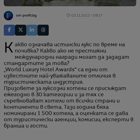
от profit.bg
03.11.2012 / 08:17
Какво означава истински лукс по време на
почивка? Какво ако не престижни
международни награди могат да зададат
стандартите за това?
„World Luxury Hotel Awards“ са едни от
известните най-уважаваните отличия в
туристическата индустрия.
Призовете за луксозни хотели се присъждат
ежегодно в 30 категории и за тях се
съревновават хотели от всички страни и
континенти в света. Тази година бяха
номинирани 1 500 хотела, а оценката се дава
от туристически агенции, комисии, експерти в
бранша и гости.