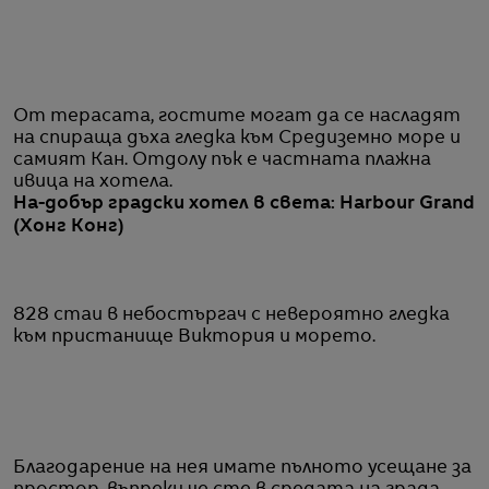
От терасата, гостите могат да се насладят
на спираща дъха гледка към Средиземно море и
самият Кан. Отдолу пък е частната плажна
ивица на хотела.
На-добър градски хотел в света: Harbour Grand
(Хонг Конг)
828 стаи в небостъргач с невероятно гледка
към пристанище Виктория и морето.
Благодарение на нея имате пълното усещане за