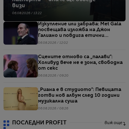
визи
06.08.2026 / 13:22
Изкупление или забрава: Met Gala
посвещава изложба на Джон
Галиано и повдига етични
въпроси
06.08.2026 / 12:02
Сцените отново са „палави“:
Холивуд вече не е зона, свободна
от секс
06.08.2026 / 09:20
„Риана е в студиото“: Певицата
готви нов албум след 10 години
музикална суша
06.08.2026 / 08:26
ПОСЛЕДНИ PROFIT
виж още