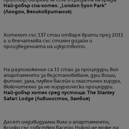
простор, въпреки че сте в средата на града.
Най-добър спа-хотел: „London Syon Park“
(Лондон, Великобритания)
Хотелът със 137 стаи отваря врати през 2011
г. и впечатлява със стилен дизайн и
произведенията на изкуството.
На разположение са 11 стаи за процедури, вип
апартаменти за възстановяване, душ Виши,
фитнес зала, плувен басейн и пластичен хирург,
включително за не-хирургически процедури.
Най-добър хотел сред пустоща: The Stanley
Safari Lodge (Ливингстън, Замбия)
Десет индивидуални вили и апартаменти,
всички със собствен басейн. Никой не може да