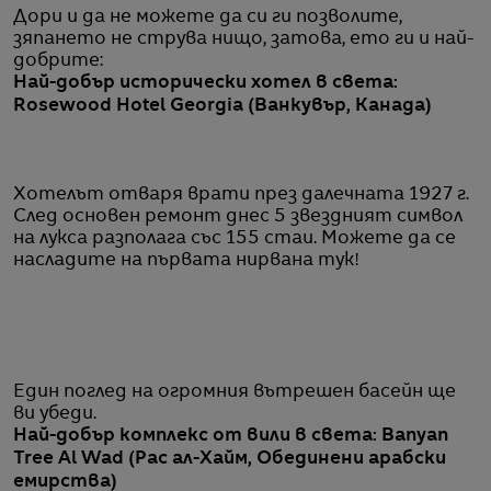
Дори и да не можете да си ги позволите,
зяпането не струва нищо, затова, ето ги и най-
добрите:
Най-добър исторически хотел в света:
Rosewood Hotel Georgia (Ванкувър, Канада)
Хотелът отваря врати през далечната 1927 г.
След основен ремонт днес 5 звездният символ
на лукса разполага със 155 стаи. Можете да се
насладите на първата нирвана тук!
Един поглед на огромния вътрешен басейн ще
ви убеди.
Най-добър комплекс от вили в света: Banyan
Tree Al Wad (Рас ал-Хайм, Обединени арабски
емирства)