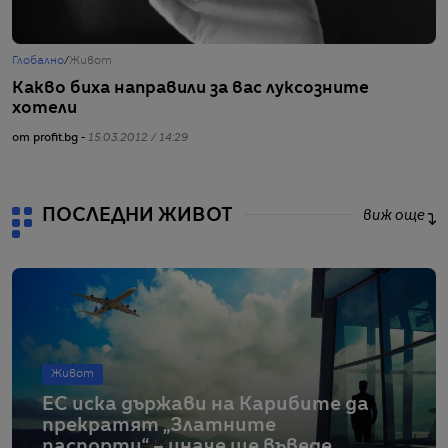
Глобално
/
Живот
Ж
Какво биха направили за вас луксозните
Н
хотели
от
от profit.bg -
15.03.2012 / 14:29
ПОСЛЕДНИ ЖИВОТ
виж още
Живот
ЕС иска държави на Карибите да
прекратят „Златните
паспорти“ – иначе ще въведе