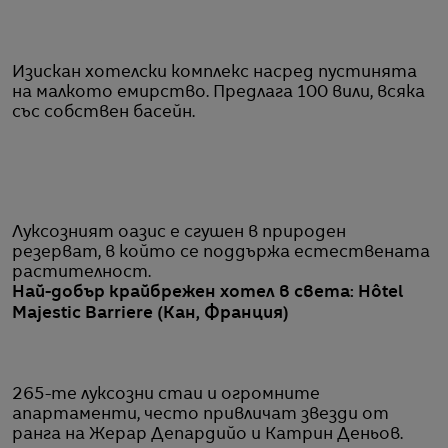
Изискан хотелски комплекс насред пустинята
на малкото емирство. Предлага 100 вили, всяка
със собствен басейн.
Луксозният оазис е сгушен в природен
резерват, в който се поддържа естествената
растителност.
Най-добър крайбрежен хотел в света: Hôtel
Majestic Barriere (Кан, Франция)
265-те луксозни стаи и огромните
апартаменти, често привличат звезди от
ранга на Жерар Депардийо и Катрин Деньов.