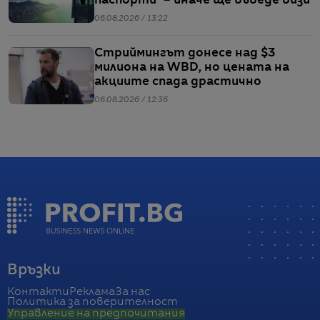
паспорти“ – иначе ще въведе визи
06.08.2026 / 13:22
Стриймингът донесе над $3
милиона на WBD, но цената на
акциите спада драстично
06.08.2026 / 12:36
Връзки
Контакти
Реклама
За нас
Политика за поверителност
Управление на предпочитания