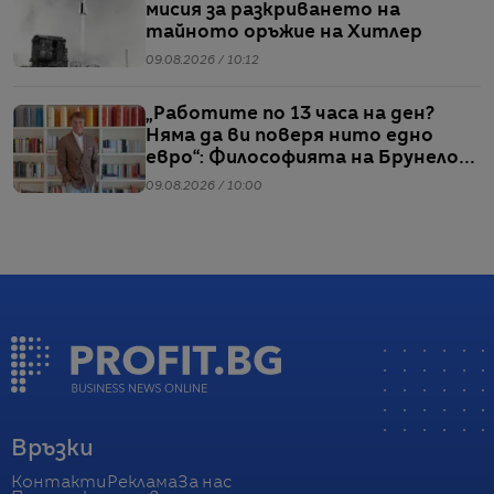
мисия за разкриването на
тайното оръжие на Хитлер
09.08.2026 / 10:12
„Работите по 13 часа на ден?
Няма да ви поверя нито едно
евро“: Философията на Брунело
Кучинели за бизнеса и живота
09.08.2026 / 10:00
Връзки
Контакти
Реклама
За нас