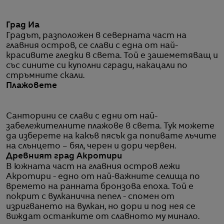
Град Иа
Градът, разположен в северната част на
главния остров, се слави с една от най-
красивите гледки в света. Той е зашеметяващ и
със сините си куполни сгради, накацали по
стръмните скали.
Плажовете
Санторини се слави с едни от най-
забележителните плажове в света. Тук можете
да изберете на какъв пясък да попивате лъчите
на слънцето – бял, черен и дори червен.
Древният град Акротири
В южната част на главния остров лежи
Акротири - едно от най-важните селища по
времето на ранната бронзова епоха. Той е
покрит с вулканична пепел - спомен от
изригването на вулкан, но дори и под нея се
виждат останките от славното му минало.