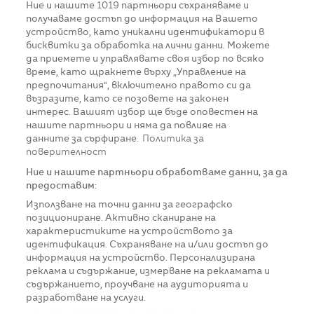
Ние и нашите
1019
партньори съхраняваме и
получаваме достъп до информация на Вашето
устройство, като уникални идентификатори в
бисквитки за обработка на лични данни. Можете
да приемете и управлявате своя избор по всяко
време, като щракнете върху „Управление на
предпочитания“, включително правото си да
възразите, като се позовете на законен
интерес. Вашият избор ще бъде оповестен на
нашите партньори и няма да повлияе на
данните за сърфиране.
Политика за
поверителност
Ние и нашите партньори обработваме данни, за да
предоставим:
Използване на точни данни за географско
позициониране. Активно сканиране на
характеристиките на устройството за
идентификация. Съхраняване на и/или достъп до
информация на устройство. Персонализирана
реклама и съдържание, измерване на рекламата и
съдържанието, проучване на аудиторията и
разработване на услуги.
Списък с партньори (доставчици)