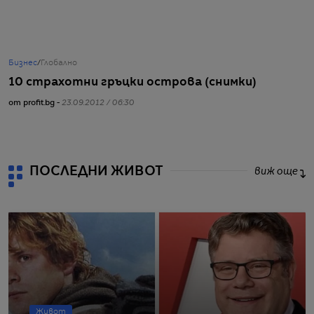
Бизнес
/
Глобално
Ж
10 страхотни гръцки острова (снимки)
Д
от profit.bg -
23.09.2012 / 06:30
от
ПОСЛЕДНИ ЖИВОТ
виж още
Живот