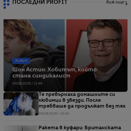
ПОСЛЕДНИ PROFIT
виж още
Живот
Шон Астин: Хобитът, който
стана синдикалист
09.08.2026 / 11:49
Те превърнаха домашните си
любимци в звезди. После
трябваше да продължат без тях
09.08.2026 / 10:34
Ракета в куфари: Британската