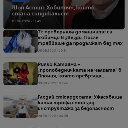
Шон Астин: Хобитът, който
стана синдикалист
09.08.2026 / 11:49
Те превърнаха домашните си
любимци в звезди. После
трябваше да продължат без тях
09.08.2026 / 10:34
Рияко Катаяма –
„проповедничката на чалгата“ в
Япония, която превръща
българския попфолк в клубна
09.08.2026 / 05:44
екзотика
Гледай стюардесата: Ужасяваща
катастрофа стои зад
инструктажа за безопасност
08.08.2026 / 09:09