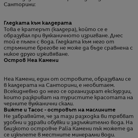
Санторини:
Гледката към калдерата
Това е кратерът (калдера), който се е
образувал при вулканичното изригване. Днес
той е пълен с вода. Гледката към него от
стръмните брегове не може да бъде сравнена с
никое друго изживяване.
Остров Неа Камени
Неа Камени, един от островите, образували се
в калдерата на Санторини, е необитаем.
Всекидневно до него се организират екскурзии,
които разкриват на туристите красотата на
черните вулканични скали.
Вижте и Тасос - островът на маслините
Не забравяйте, че за тази разходка ви трябват
удобни и здрави обувки и задължително вода. На
близкото островче Palia Камени пък можете да
се изкъпете в местните минерални води.