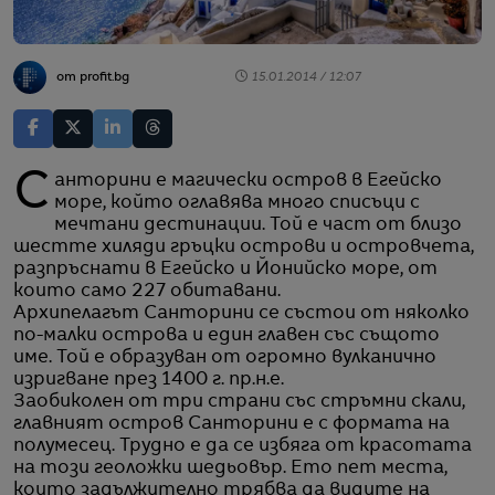
от profit.bg
15.01.2014 / 12:07
Санторини е магически остров в Егейско
море, който оглавява много списъци с
мечтани дестинации. Той е част от близо
шестте хиляди гръцки острови и островчета,
разпръснати в Егейско и Йонийско море, от
които само 227 обитавани.
Архипелагът Санторини се състои от няколко
по-малки острова и един главен със същото
име. Той е образуван от огромно вулканично
изригване през 1400 г. пр.н.е.
Заобиколен от три страни със стръмни скали,
главният остров Санторини е с формата на
полумесец. Трудно е да се избяга от красотата
на този геоложки шедьовър. Ето пет места,
които задължително трябва да видите на