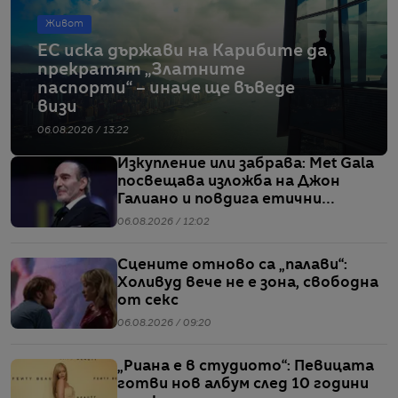
Живот
ЕС иска държави на Карибите да
прекратят „Златните
паспорти“ – иначе ще въведе
визи
06.08.2026 / 13:22
Изкупление или забрава: Met Gala
посвещава изложба на Джон
Галиано и повдига етични
въпроси
06.08.2026 / 12:02
Сцените отново са „палави“:
Холивуд вече не е зона, свободна
от секс
06.08.2026 / 09:20
„Риана е в студиото“: Певицата
готви нов албум след 10 години