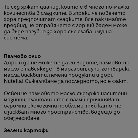
Те съдържат цианид, който е в много по-малки
количества в сладките. Въпреки че повечето
хора предпочитат сладките, все пак имайте
предвид, че отравянето с горчив бадем може
да бъде пагубно за хора със слаба имунна
система.
Палмово олио
Дори и да не можете да го видите, палмовото
масло е навсякъде - в маргарин, супи, готварски
масла, бисквити, печени продукти и дори
Nutella! Съжаляваме за последното, но е факт.
Освен че палмовото масло съдържа наситени
мазнини, плантациите с палми причиняват
огромни екологични проблеми, тъй като те
изискват много пространство, водещо до
обезлесяване.
Зелени картофи