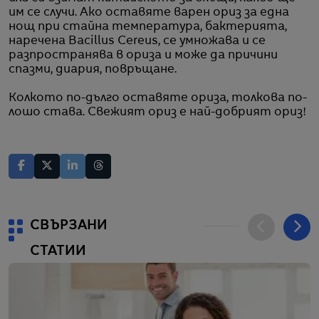
им се случи. Ако оставяте варен ориз за една
нощ при стайна температура, бактерията,
наречена Bacillus Cereus, се умножава и се
разпространява в ориза и може да причини
спазми, диария, повръщане.
Колкото по-дълго оставяте ориза, толкова по-
лошо става. Свежият ориз е най-добрият ориз!
СВЪРЗАНИ
СТАТИИ