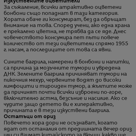
Изкуствените оцветители
За съжаление, всички атрактивно оцветени
бонбони също попаднат в тази категория.
Хората обаче ги консумират, без да обръщат
внимание на това. Според учени, ако една храна
е прекалено цветна, не трябва да се яде. Днес
човечеството консумира пет пъти повече
количество от тези оцветители спрямо 1955
г. насам, а последиците от това са явни.
Сините багрила, намерени в бонбони и напитки,
са причина за мозъчните тумори и увредена
ДНК. Зелените багрила причиняват тумори на
пикочния мехур, червените водят до високи
лимфоцити и тироиден тумор, а жълтите може
да причинят почти всички изброени по-горе,
включително астма, безсъние и насилие. Ако се
чудите защо детето ви е хиперактивно,
причината е в тези изкуствени багрила.
Остатъци от ориз
Повечето хора дори не осъзнават, когато
ядат от останалия от предишната вечер ориз
или си взимат китайското за вкъщи, какво ще