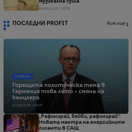
музикална суша
06.08.2026 / 08:26
ПОСЛЕДНИ PROFIT
виж още
Глобално
Горещата политическа тема в
Германия това лято – смяна на
канцлера
07.08.2026 / 06:37
„Рафинирай, бейби, рафинирай“:
Новата мантра на енергийните
гиганти в САЩ