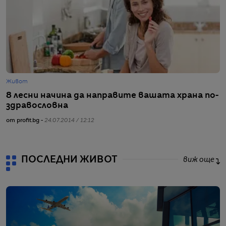
Живот
Ж
8 лесни начина да направите вашата храна по-
1
здравословна
т
от profit.bg -
24.07.2014 / 12:12
от
ПОСЛЕДНИ ЖИВОТ
виж още