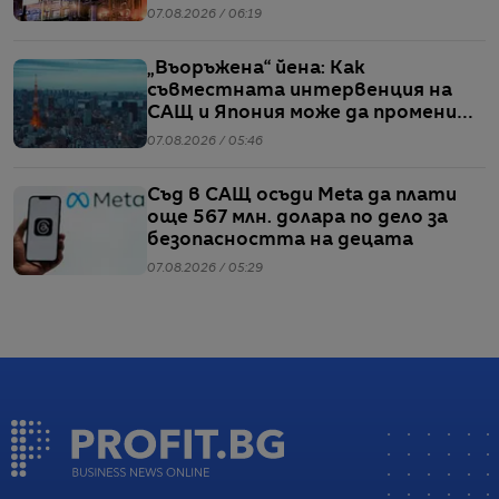
07.08.2026 / 06:19
„Въоръжена“ йена: Как
съвместната интервенция на
САЩ и Япония може да промени
глобалните валутни пазари
07.08.2026 / 05:46
Съд в САЩ осъди Meta да плати
още 567 млн. долара по дело за
безопасността на децата
07.08.2026 / 05:29