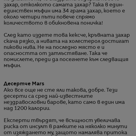
захар, отколкото самата захар? Така в един-
единствен мъфин има 34 грама захар, което е
около четири пъти повече спрямо
количеството в обикновена поничка!
След като издете това кексче, кръвната захар
скача рязко, а нивата на холестерол достигат
пикови нива. Не на последно място е и
опасността от затлъстяване. Така че
помислете, преди да посегнете към следващия
мъфин.
Десертче Mars
Ако все още не сте яли такова, добре. Тези
десерти са сред най-известните
нездравословни барове, като само в един има
над 1200 калории.
Експерти твърдят, че всъщност увеличава
риска от инсулт в рамките на няколко минути
от изяждането му, защото намалява притока