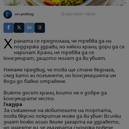
от profit.bg
23.07.2017 / 00:03
Храната се предполага, че трябва да ни
поддържа здрави, но някои храни, дори да се
наричат Храни, не трябва да се
консумират, защото могат да ви убият.
Нямаме предвид, че това ще стане веднага,
след като ги погълнете, но консумацията им
води до бавно отравяне.
Вижте десет храни, които не е добре да
консумирате често.
Глазура
За съжаление на любителите на тортата,
това вкусно покритие може да ви убие! Всички
знаят колко лошо влияе захарта на здравето,
но знаехте ли, че глазурата съдържа повече