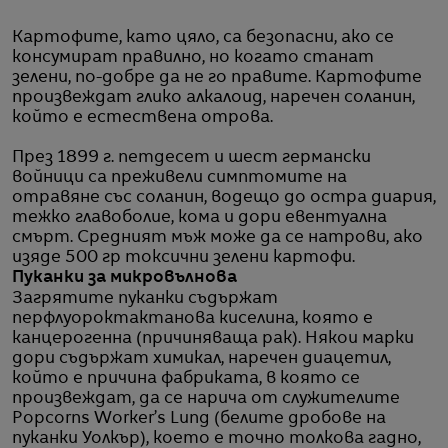
Картофите, като цяло, са безопасни, ако се
консумират правилно, но когато станат
зелени, по-добре да не го правите. Картофите
произвеждат глико алкалоид, наречен соланин,
който е естествена отрова.
През 1899 г. петдесет и шест германски
войници са преживели симптомите на
отравяне със соланин, водещо до остра диария,
тежко главоболие, кома и дори евентуална
смърт. Средният мъж може да се натрови, ако
изяде 500 гр токсични зелени картофи.
Пуканки за микровълнова
Загрятите пуканки съдържат
перфлуороктактанова киселина, която е
канцерогенна (причиняваща рак). Някои марки
дори съдържат химикал, наречен диацетил,
който е причина фабриката, в която се
произвеждат, да се нарича от служителите
Popcorns Worker’s Lung (белите дробове на
пуканки Уолкър), което е точно толкова гадно,