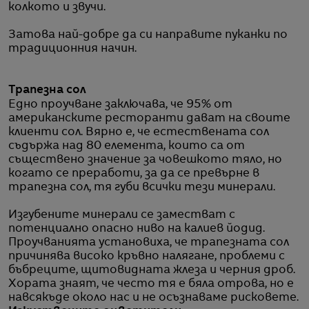
колкото и звучи.
Затова най-добре да си направите пуканки по
традиционния начин.
Трапезна сол
Едно проучване заключава, че 95% от
американските ресторанти дават на своите
клиенти сол. Вярно е, че естествената сол
съдържа над 80 елемента, които са от
съществено значение за човешкото тяло, но
когато се преработи, за да се превърне в
трапезна сол, тя губи всички тези минерали.
Изгубените минерали се заместват с
потенциално опасно ниво на калиев йодид.
Проучванията установиха, че трапезната сол
причинява високо кръвно налягане, проблеми с
бъбреците, щитовидната жлеза и черния дроб.
Хората знаят, че често тя е бяла отрова, но е
навсякъде около нас и не осъзнаваме рисковете.