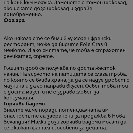
на кръв към мозъка. Заменете с тъмен шоколад,
ако искате доза шоколад и здраве
едновременно.
Фоа гра
Ако някога сте се били в луксозен френски
ресторант, може да видите Foie Gras в
менюто. И ако смятате, че това е страхотен
деликатес, спрете.
Гъшият дроб се получава по доста жесток
начин. На гърлото на патицата се слага тръба,
по която се влива храна, за да се надуе дробът с
мазнина и да го направи вкусен. Освен това той
е доста мазен и не е здравословен за
консумация.
Горчиви бадеми
Знаете ли, че поради потенциалната им
опасност, те са забранени за продажба в Нова
Зеландия? Малки дози горчиви бадеми могат да
се окажат фатални, особено за децата.