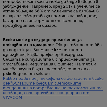
потребителят лесно може да бъде въведен в
заблуждение. Например, през 2017 г. учените са
установили, че 66% от пушачите са вярвали в
т.нар. ръководство за промяна на навиците,
базирано на информация от компании,
производители на цигари.
Всеки може да създаде приложение за
отказване на цигарите
. Обществото трябва
да подхожда с внимание към тяхното
използване, казва професор Вилардага.
Същата е ситуацията и с приложенията за
отслабване, медитация и фитнес. На тях им
липсва научна база и тестове, които да са
ръководени от лекари.
Какво прави през телефона си българинът всеки
ден?
Българите следват световните
тенденции на потребление на технологичните
иновации, сочи проучване, инициирано от
VIVACOM