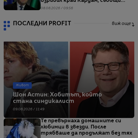
взривил край Кардам, съобщи
Радев
08.08.2026 / 09:56
ПОСЛЕДНИ PROFIT
виж още
Живот
Шон Астин: Хобитът, който
стана синдикалист
09.08.2026 / 11:49
Те превърнаха домашните си
любимци в звезди. После
трябваше да продължат без тях