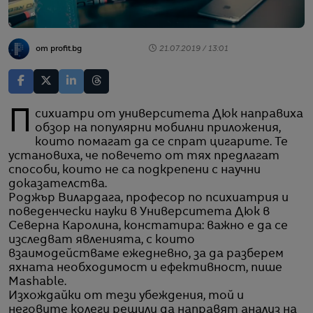
от profit.bg
21.07.2019 / 13:01
Психиатри от университета Дюк направиха
обзор на популярни мобилни приложения,
които помагат да се спрат цигарите. Те
установиха, че повечето от тях предлагат
способи, които не са подкрепени с научни
доказателства.
Роджър Вилардага, професор по психиатрия и
поведенчески науки в Университета Дюк в
Северна Каролина, констатира: важно е да се
изследват явленията, с които
взаимодействаме ежедневно, за да разберем
яхната необходимост и ефективност, пише
Mashable.
Изхождайки от тези убеждения, той и
неговите колеги решили да направят анализ на