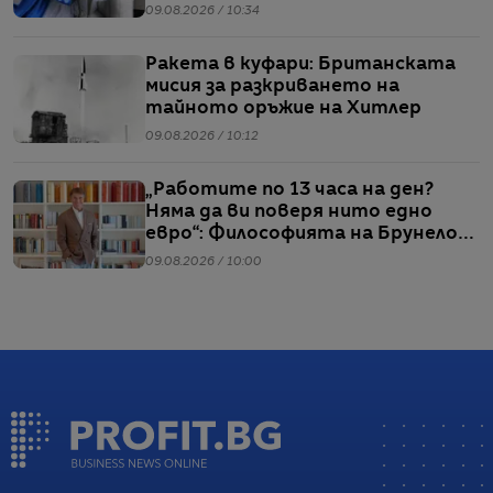
09.08.2026 / 10:34
Ракета в куфари: Британската
мисия за разкриването на
тайното оръжие на Хитлер
09.08.2026 / 10:12
„Работите по 13 часа на ден?
Няма да ви поверя нито едно
евро“: Философията на Брунело
Кучинели за бизнеса и живота
09.08.2026 / 10:00