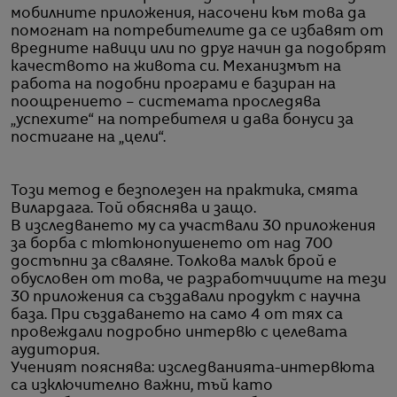
мобилните приложения, насочени към това да
помогнат на потребителите да се избавят от
вредните навици или по друг начин да подобрят
качеството на живота си. Механизмът на
работа на подобни програми е базиран на
поощрението – системата проследява
„успехите“ на потребителя и дава бонуси за
постигане на „цели“.
Този метод е безполезен на практика, смята
Вилардага. Той обяснява и защо.
В изследването му са участвали 30 приложения
за борба с тютюнопушенето от над 700
достъпни за сваляне. Толкова малък брой е
обусловен от това, че разработчиците на тези
30 приложения са създавали продукт с научна
база. При създаването на само 4 от тях са
провеждали подробно интервю с целевата
аудитория.
Ученият пояснява: изследванията-интервюта
са изключително важни, тъй като