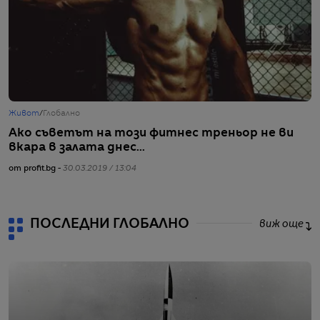
Живот
/
Глобално
Ж
Ако съветът на този фитнес треньор не ви
З
вкара в залата днес...
от
от profit.bg -
30.03.2019 / 13:04
ПОСЛЕДНИ ГЛОБАЛНО
виж още