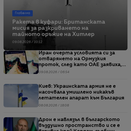
Глобално
Ракета в куфари: Британската
мисия за разкриването на
тайното оръжие на Хитлер
09.08.2026 / 10:12
Иран очерта условията си за
отварянето на Ормузкия
проток, след като ОАЕ заявиха,
че един от корабите им е бил
09.08.2026 / 06:54
обект на въздушен удар
Киев: Украинската армия не е
насочвала умишлено никакъв
летателен апарат към България
08.08.2026 / 18:08
Дрон е навлязъл в българското
въздушно пространство и се е