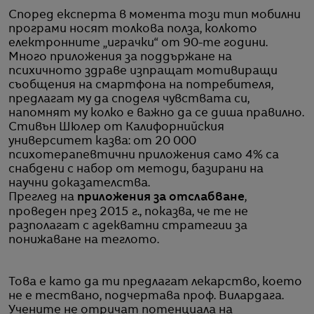
Според експерта в момента този тип мобилни
програми носят толкова полза, колкото
електронните „играчки“ от 90-те години.
Много приложения за поддържане на
психичното здраве изпращат мотивиращи
съобщения на смартфона на потребителя,
предлагат му да споделя чувствата си,
напомнят му колко е важно да се диша правилно.
Стивън Шюлер от Калифорнийския
университет казва: от 20 000
психотерапевтични приложения само 4% са
снабдени с набор от методи, базирани на
научни доказателства.
Преглед на
приложения за отслабване
,
проведен през 2015 г., показва, че те не
разполагат с адекватни стратегии за
понижаване на теглото.
Това е като да ти предлагат лекарство, което
не е тествано, подчертава проф. Вилардага.
Учените не отричат потенциала на